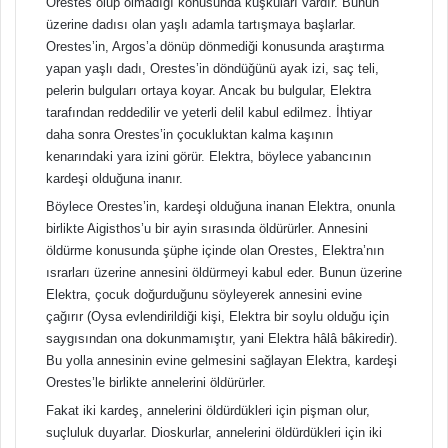
Orestes olup olmadığı konusunda kuşkuları vardır. Bunun
üzerine dadısı olan yaşlı adamla tartışmaya başlarlar.
Orestes’in, Argos’a dönüp dönmediği konusunda araştırma
yapan yaşlı dadı, Orestes’in döndüğünü ayak izi, saç teli,
pelerin bulguları ortaya koyar. Ancak bu bulgular, Elektra
tarafından reddedilir ve yeterli delil kabul edilmez. İhtiyar
daha sonra Orestes’in çocukluktan kalma kaşının
kenarındaki yara izini görür. Elektra, böylece yabancının
kardeşi olduğuna inanır.
Böylece Orestes’in, kardeşi olduğuna inanan Elektra, onunla
birlikte Aigisthos’u bir ayin sırasında öldürürler. Annesini
öldürme konusunda şüphe içinde olan Orestes, Elektra’nın
ısrarları üzerine annesini öldürmeyi kabul eder. Bunun üzerine
Elektra, çocuk doğurduğunu söyleyerek annesini evine
çağırır (Oysa evlendirildiği kişi, Elektra bir soylu olduğu için
saygısından ona dokunmamıştır, yani Elektra hâlâ bâkiredir).
Bu yolla annesinin evine gelmesini sağlayan Elektra, kardeşi
Orestes’le birlikte annelerini öldürürler.
Fakat iki kardeş, annelerini öldürdükleri için pişman olur,
suçluluk duyarlar. Dioskurlar, annelerini öldürdükleri için iki