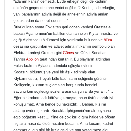
“adamın karısı” demezdi. Evde erkeğin değil de kadının
sözünün geçmesi utanç verici değil mi? Kent içinde erkeğin,
yani babalarının adıyla değil de annelerinin adıyla anılan
çocuklardan da nefret ederim…”
Büyüdükten sonra Fokis’ten geri dönen kardeşi Orestes’e
babası Agamemnon’un katilleri olan anneleri Klytaimnestra ve
aşığı Aigisthos’u öldürmesi için yardımda bulunan ve
ölüm
cezasına çarptırılan ve adalet adına intikamın sembolü olan
Elektra; kardeşi Orestes gibi
Güneş
ve Güzel Sanatlar
Tanrısı
Apollon
tarafından kurtarılır. Bu olayların ardından
Fokis kralının Pylades adındaki oğluyla evlenir.
Kocasını öldürmüş ve yeni bir âşık edinmiş olan
Klytaimnestra, Troyalı köle kadınların eşliğinde görünür.
Kraliçenin, kızının suçlamaları karşısında kendini
savunurken söylediği sözler arasında şunlar da yer alır: “…
Eğer bir kadının adı kötüye çıkmışsa, onun üstüne artık iyi
konuşulmaz. Ama bence bu haksızlık… Baban, kızımı
aldatıp evden çıkardı. Sunakta İphigeneia’nın ak boynunu
eğip boğazını kesti… Yine de çok kırıldığım halde ve öfkem
hiç azalmasa da öldürmezdim kocamı. Ama kocam, kudret
çarpmış çılgın gibi bir kızla geldi ve onu yatağımıza aldı…