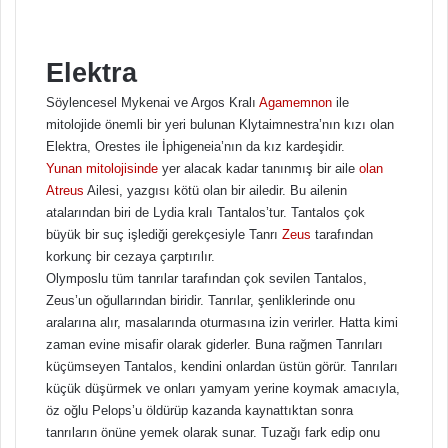
Elektra
Söylencesel Mykenai ve Argos Kralı
Agamemnon
ile
mitolojide önemli bir yeri bulunan Klytaimnestra’nın kızı olan
Elektra, Orestes ile İphigeneia’nın da kız kardeşidir.
Yunan mitolojisinde
yer alacak kadar tanınmış bir aile
olan
Atreus
Ailesi, yazgısı kötü olan bir ailedir. Bu ailenin
atalarından biri de Lydia kralı Tantalos’tur. Tantalos çok
büyük bir suç işlediği gerekçesiyle Tanrı
Zeus
tarafından
korkunç bir cezaya çarptırılır.
Olymposlu tüm tanrılar tarafından çok sevilen Tantalos,
Zeus’un oğullarından biridir. Tanrılar, şenliklerinde onu
aralarına alır, masalarında oturmasına izin verirler. Hatta kimi
zaman evine misafir olarak giderler. Buna rağmen Tanrıları
küçümseyen Tantalos, kendini onlardan üstün görür. Tanrıları
küçük düşürmek ve onları yamyam yerine koymak amacıyla,
öz oğlu Pelops’u öldürüp kazanda kaynattıktan sonra
tanrıların önüne yemek olarak sunar. Tuzağı fark edip onu