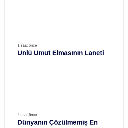
Ü
1 saat önce
n
Ünlü Umut Elmasının Laneti
l
ü
U
m
u
t
E
l
m
a
D
2 saat önce
s
ü
Dünyanın Çözülmemiş En
ı
n