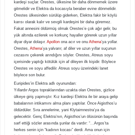
kardeşi suçlar. Orestes, ülkesine bir daha dönmemek üzere
gitmelidir ve Elektra da kocasıyla beraber evine dönmelidir.
Orestes ülkesinden sürülüp giderken, Elektra fakir bir köylü
karısı olarak kalır ve sevgili kardeşini bir daha göremez.
Fakat annesini öldürmüş olmak Orestes’e çok ağır gelir, bu
yük altında ezilerek ve korkunç hayaller görerek uzun yıllar
diyar diyar dolaşır.
Apollon
ona acır ve onu
Athena
’ya yollar.
Orestes,
Athena
’ya yalvarır, af diler ve uzun yıllar suçunun
cezasını çekerek arındığını söyler. Orestes, Atreus soyu
içerisinde yaptığı kötülük için af dileyen ilk kişidir. Böylece
Orestes ve soyu affedilir. Atreus soyu üzerindeki lanet
böylece son bulur.
Euripides’in Elektra adlı oyunundan:
Yıllardır Argos topraklarından uzakta olan Orestes, gizlice
ülkeye giriş yapmıştır. Kız kardeşi Elektra ile bir araya gelip
babalarının intikamını alma planı yaptılar. Önce Aigisthos’u
öldürdüler. Sıra annelerine, yani Klytaimnestra’ya da
gelecektir. Genç Elektra’nın, Aigisthos’un ölüsünün başında
sarf ettiği sözler arasında şunlar da vardır: “…Argos’ta
herkes senin için “kadının kocası” derdi. Ama onun için