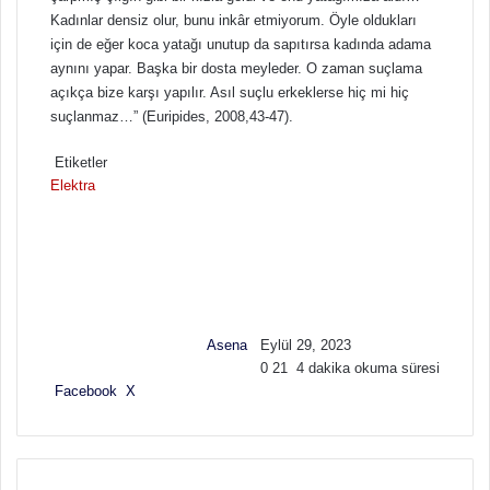
Kadınlar densiz olur, bunu inkâr etmiyorum. Öyle oldukları
için de eğer koca yatağı unutup da sapıtırsa kadında adama
aynını yapar. Başka bir dosta meyleder. O zaman suçlama
açıkça bize karşı yapılır. Asıl suçlu erkeklerse hiç mi hiç
suçlanmaz…” (Euripides, 2008,43-47).
Etiketler
Elektra
F
B
o
i
l
r
l
e
o
-
w
p
Asena
Eylül 29, 2023
o
o
0
21
4 dakika okuma süresi
n
s
Facebook
X
L
T
P
R
V
E
Y
X
t
i
u
i
e
K
-
a
a
n
m
n
d
o
P
z
g
k
b
t
d
n
o
d
ö
e
l
e
i
t
s
ı
n