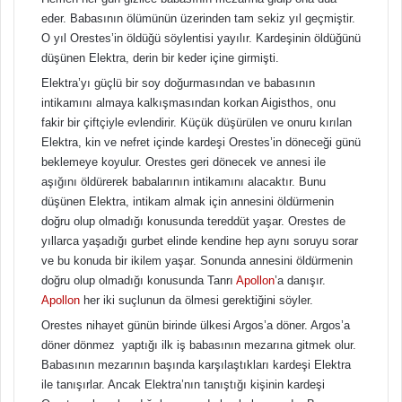
eder. Babasının ölümünün üzerinden tam sekiz yıl geçmiştir.
O yıl Orestes’in öldüğü söylentisi yayılır. Kardeşinin öldüğünü
düşünen Elektra, derin bir keder içine girmişti.
Elektra’yı güçlü bir soy doğurmasından ve babasının
intikamını almaya kalkışmasından korkan Aigisthos, onu
fakir bir çiftçiyle evlendirir. Küçük düşürülen ve onuru kırılan
Elektra, kin ve nefret içinde kardeşi Orestes’in döneceği günü
beklemeye koyulur. Orestes geri dönecek ve annesi ile
aşığını öldürerek babalarının intikamını alacaktır. Bunu
düşünen Elektra, intikam almak için annesini öldürmenin
doğru olup olmadığı konusunda tereddüt yaşar. Orestes de
yıllarca yaşadığı gurbet elinde kendine hep aynı soruyu sorar
ve bu konuda bir ikilem yaşar. Sonunda annesini öldürmenin
doğru olup olmadığı konusunda Tanrı
Apollon
’a danışır.
Apollon
her iki suçlunun da ölmesi gerektiğini söyler.
Orestes nihayet günün birinde ülkesi Argos’a döner. Argos’a
döner dönmez yaptığı ilk iş babasının mezarına gitmek olur.
Babasının mezarının başında karşılaştıkları kardeşi Elektra
ile tanışırlar. Ancak Elektra’nın tanıştığı kişinin kardeşi