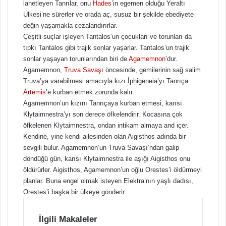
lanetleyen Tanrılar, onu
Hades
’in egemen olduğu Yeraltı
Ülkesi’ne sürerler ve orada aç, susuz bir şekilde ebediyete
değin yaşamakla cezalandırırlar.
Çeşitli suçlar işleyen Tantalos’un çocukları ve torunları da
tıpkı Tantalos gibi trajik sonlar yaşarlar. Tantalos’un trajik
sonlar yaşayan torunlarından biri de
Agamemnon
’dur.
Agamemnon,
Truva Savaşı
öncesinde, gemilerinin sağ salim
Truva’ya varabilmesi amacıyla kızı İphigeneia’yı Tanrıça
Artemis
’e kurban etmek zorunda kalır.
Agamemnon’un kızını Tanrıçaya kurban etmesi, karısı
Klytaimnestra’yı son derece öfkelendirir. Kocasına çok
öfkelenen Klytaimnestra, ondan intikam almaya and içer.
Kendine, yine kendi ailesinden olan Aigisthos adında bir
sevgili bulur. Agamemnon’un Truva Savaşı’ndan galip
döndüğü gün, karısı Klytaimnestra ile aşığı Aigisthos onu
öldürürler. Aigisthos, Agamemnon’un oğlu Orestes’i öldürmeyi
planlar. Buna engel olmak isteyen Elektra’nın yaşlı dadısı,
Orestes’i başka bir ülkeye gönderir.
İlgili Makaleler