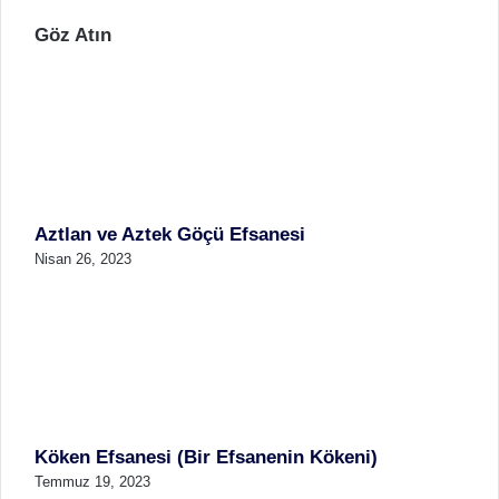
Göz Atın
K
a
p
a
l
ı
Aztlan ve Aztek Göçü Efsanesi
Nisan 26, 2023
Köken Efsanesi (Bir Efsanenin Kökeni)
Temmuz 19, 2023