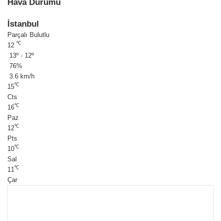
Hava Durumu
İstanbul
Parçalı Bulutlu
℃
12
13º - 12º
76%
3.6 km/h
℃
15
Cts
℃
16
Paz
℃
12
Pts
℃
10
Sal
℃
11
Çar