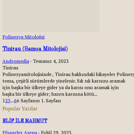
Polinezya Mitolojisi
Tinirau (Samoa Mitolojisi)
Andromedia
-
Temmuz 4, 2023
Tinirau
Polinezyamitolojisinde , Tinirau hakkındaki hikayeler Polinez
tema, çeşitli sürümlerde yinelenir. Sık sık karısını aramak
için başka bir ülkeye gider ya da karısı onu aramak için
başka bir ülkeye gider; bazen karısına kötü...
1
2
3
...
6
6 Sayfanın 1. Sayfası
Popular Yazılar
ELİF İLE MAHMUT
Efsaneler
Asena
-
Eylül 29, 2023