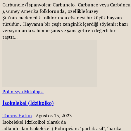
Carbuncle (İspanyolca: Carbunclo , Carbunco veya Carbúncu
), Güney Amerika folklorunda , özellikle kuzey
Şili'nin madencilik folklorunda efsanevi bir küçük hayvan
türüdür . Hayvanın bir çeşit zenginlik içerdiği söylenir; bazı
versiyonlarda sahibine şans ve şans getiren değerli bir
taştır...
Polinezya Mitolojisi
İsokelekel (Idzikolko)
Tomris Hatun
-
Ağustos 15, 2023
İsokelekel Idzikolkol olarak da
adlandırılan Isokelekel ( Pohnpeian: "parlak asil", "harika