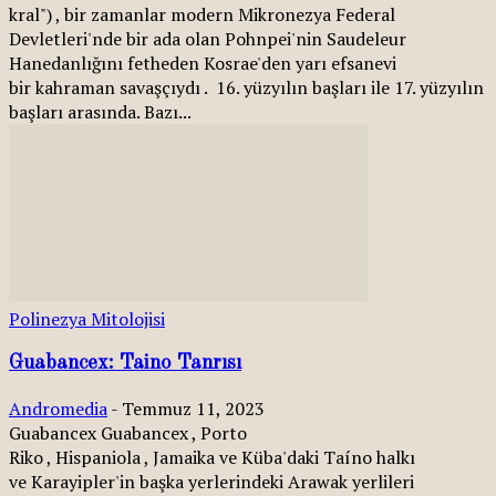
kral") , bir zamanlar modern Mikronezya Federal
Devletleri'nde bir ada olan Pohnpei'nin Saudeleur
Hanedanlığını fetheden Kosrae'den yarı efsanevi
bir kahraman savaşçıydı . 16. yüzyılın başları ile 17. yüzyılın
başları arasında. Bazı...
Polinezya Mitolojisi
Guabancex: Taino Tanrısı
Andromedia
-
Temmuz 11, 2023
Guabancex Guabancex , Porto
Riko , Hispaniola , Jamaika ve Küba'daki Taíno halkı
ve Karayipler'in başka yerlerindeki Arawak yerlileri