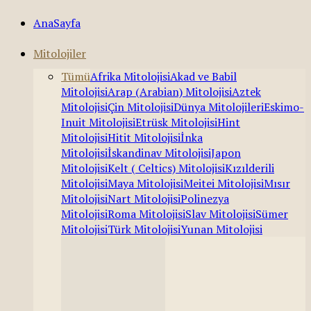
AnaSayfa
Mitolojiler
Tümü
Afrika Mitolojisi
Akad ve Babil
Mitolojisi
Arap (Arabian) Mitolojisi
Aztek
Mitolojisi
Çin Mitolojisi
Dünya Mitolojileri
Eskimo-
Inuit Mitolojisi
Etrüsk Mitolojisi
Hint
Mitolojisi
Hitit Mitolojisi
İnka
Mitolojisi
İskandinav Mitolojisi
Japon
Mitolojisi
Kelt ( Celtics) Mitolojisi
Kızılderili
Mitolojisi
Maya Mitolojisi
Meitei Mitolojisi
Mısır
Mitolojisi
Nart Mitolojisi
Polinezya
Mitolojisi
Roma Mitolojisi
Slav Mitolojisi
Sümer
Mitolojisi
Türk Mitolojisi
Yunan Mitolojisi