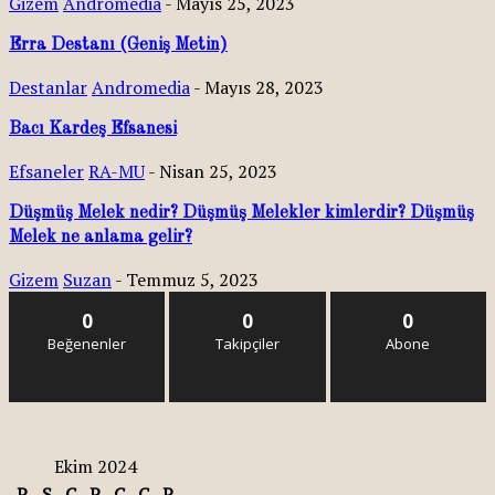
Gizem
Andromedia
-
Mayıs 25, 2023
Erra Destanı (Geniş Metin)
Destanlar
Andromedia
-
Mayıs 28, 2023
Bacı Kardeş Efsanesi
Efsaneler
RA-MU
-
Nisan 25, 2023
Düşmüş Melek nedir? Düşmüş Melekler kimlerdir? Düşmüş
Melek ne anlama gelir?
Gizem
Suzan
-
Temmuz 5, 2023
0
0
0
Beğenenler
Takipçiler
Abone
Ekim 2024
P
S
Ç
P
C
C
P