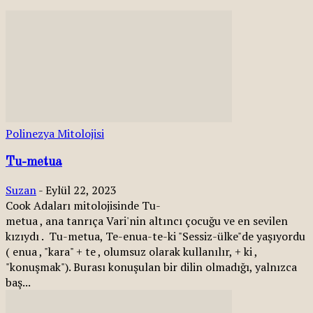
Polinezya Mitolojisi
Tu-metua
Suzan
-
Eylül 22, 2023
Cook Adaları mitolojisinde Tu-
metua , ana tanrıça Vari'nin altıncı çocuğu ve en sevilen
kızıydı . Tu-metua, Te-enua-te-ki "Sessiz-ülke"de yaşıyordu
( enua , "kara" + te , olumsuz olarak kullanılır, + ki ,
"konuşmak"). Burası konuşulan bir dilin olmadığı, yalnızca
baş...