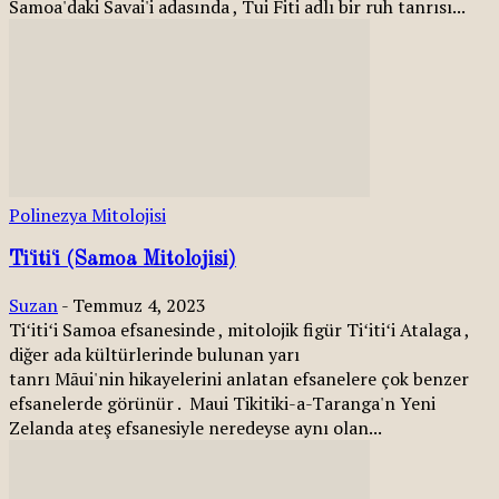
Samoa'daki Savai'i adasında , Tui Fiti adlı bir ruh tanrısı...
Polinezya Mitolojisi
Tiʻitiʻi (Samoa Mitolojisi)
Suzan
-
Temmuz 4, 2023
Tiʻitiʻi Samoa efsanesinde , mitolojik figür Tiʻitiʻi Atalaga ,
diğer ada kültürlerinde bulunan yarı
tanrı Māui'nin hikayelerini anlatan efsanelere çok benzer
efsanelerde görünür . Maui Tikitiki-a-Taranga'n Yeni
Zelanda ateş efsanesiyle neredeyse aynı olan...