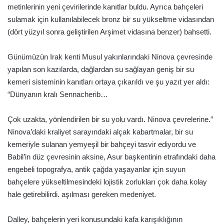
metinlerinin yeni çevirilerinde kanıtlar buldu. Ayrıca bahçeleri
sulamak için kullanılabilecek bronz bir su yükseltme vidasından
(dört yüzyıl sonra geliştirilen Arşimet vidasına benzer) bahsetti.
Günümüzün Irak kenti Musul yakınlarındaki Ninova çevresinde
yapılan son kazılarda, dağlardan su sağlayan geniş bir su
kemeri sisteminin kanıtları ortaya çıkarıldı ve şu yazıt yer aldı:
“Dünyanın kralı Sennacherib…
Çok uzakta, yönlendirilen bir su yolu vardı. Ninova çevrelerine.”
Ninova’daki kraliyet sarayındaki alçak kabartmalar, bir su
kemeriyle sulanan yemyeşil bir bahçeyi tasvir ediyordu ve
Babil’in düz çevresinin aksine, Asur başkentinin etrafındaki daha
engebeli topografya, antik çağda yaşayanlar için suyun
bahçelere yükseltilmesindeki lojistik zorlukları çok daha kolay
hale getirebilirdi. aşılması gereken medeniyet.
Dalley, bahçelerin yeri konusundaki kafa karışıklığının