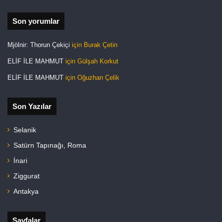
Son yorumlar
Mjölnir: Thorun Çekiçi
için
Burak Çetin
ELİF İLE MAHMUT
için
Gülşah Korkut
ELİF İLE MAHMUT
için
Oğuzhan Çelik
Son Yazılar
Selanik
Satürn Tapınağı, Roma
İnari
Ziggurat
Antakya
Sayfalar