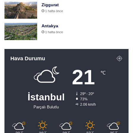
Ziggurat
1 hafta önce
Antakya
1 hafta önce
Hava Durumu
21
℃
İstanbul
29º - 20º
73%
2.06 km/h
Parçalı Bulutlu
℃
℃
℃
℃
℃