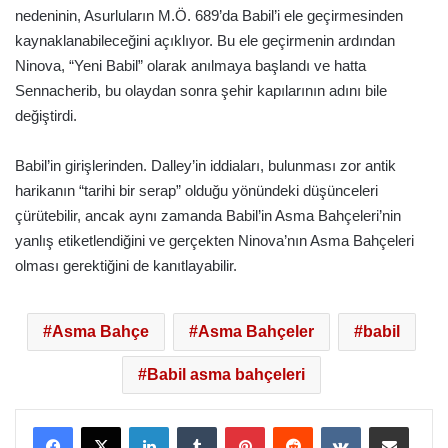
nedeninin, Asurluların M.Ö. 689’da Babil’i ele geçirmesinden
kaynaklanabileceğini açıklıyor. Bu ele geçirmenin ardından
Ninova, “Yeni Babil” olarak anılmaya başlandı ve hatta
Sennacherib, bu olaydan sonra şehir kapılarının adını bile
değiştirdi.
Babil’in girişlerinden. Dalley’in iddiaları, bulunması zor antik
harikanın “tarihi bir serap” olduğu yönündeki düşünceleri
çürütebilir, ancak aynı zamanda Babil’in Asma Bahçeleri’nin
yanlış etiketlendiğini ve gerçekten Ninova’nın Asma Bahçeleri
olması gerektiğini de kanıtlayabilir.
Asma Bahçe
Asma Bahçeler
babil
Babil asma bahçeleri
LinkedIn
Tumblr
Pinterest
Reddit
VKontakte
E-Posta ile paylaş