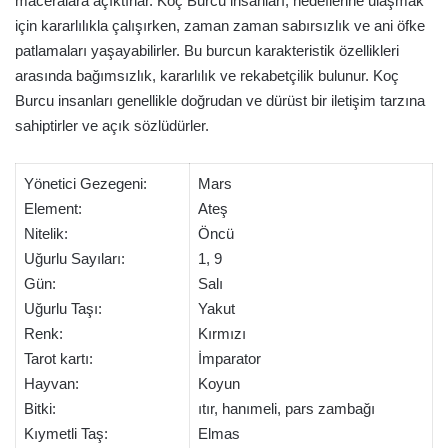
maceralara açıktırlar. Koç Burcu insanları, hedeflerine ulaşmak
için kararlılıkla çalışırken, zaman zaman sabırsızlık ve ani öfke
patlamaları yaşayabilirler. Bu burcun karakteristik özellikleri
arasında bağımsızlık, kararlılık ve rekabetçilik bulunur. Koç
Burcu insanları genellikle doğrudan ve dürüst bir iletişim tarzına
sahiptirler ve açık sözlüdürler.
Yönetici Gezegeni:
Mars
Element:
Ateş
Nitelik:
Öncü
Uğurlu Sayıları:
1, 9
Gün:
Salı
Uğurlu Taşı:
Yakut
Renk:
Kırmızı
Tarot kartı:
İmparator
Hayvan:
Koyun
Bitki:
ıtır, hanımeli, pars zambağı
Kıymetli Taş:
Elmas