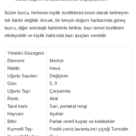
İkizler burcu, herkesin kişilik özelliklerini kesin olarak belirleyen
tek faktör değildir. Ancak, bir bireyin doğum haritasında güneş
burcu, diğer astrolojik faktörlerle birlikte, bazı temel özellikleri
etkileyebilir ve kişilik hakkında bazı ipuçları verebilir.
Yönetici Gezegeni:
Element:
Merkür
Nitelik:
Hava
Uğurlu Sayıları:
Değişken
Gün:
5, 9
Uğurlu Taşı:
Çarşamba
Renk:
Akik
Tarot kartı:
Sarı, portakal rengi
Hayvan:
Aşıklar
Bitki:
Parlak renkli kuşlar ve kelebekler
Kıymetli Taş:
Fındık,ceviz,lavanta,inci çiçeği Turmalin