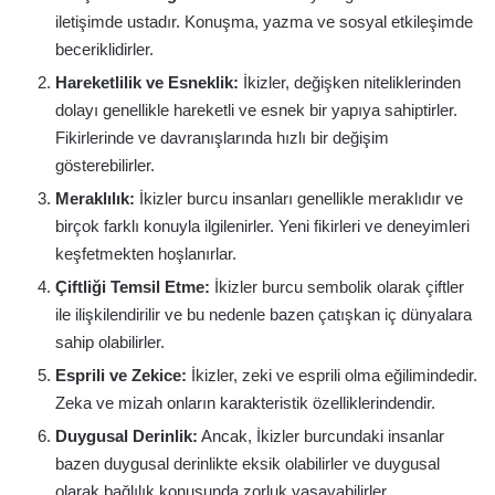
iletişimde ustadır. Konuşma, yazma ve sosyal etkileşimde
beceriklidirler.
Hareketlilik ve Esneklik:
İkizler, değişken niteliklerinden
dolayı genellikle hareketli ve esnek bir yapıya sahiptirler.
Fikirlerinde ve davranışlarında hızlı bir değişim
gösterebilirler.
Meraklılık:
İkizler burcu insanları genellikle meraklıdır ve
birçok farklı konuyla ilgilenirler. Yeni fikirleri ve deneyimleri
keşfetmekten hoşlanırlar.
Çiftliği Temsil Etme:
İkizler burcu sembolik olarak çiftler
ile ilişkilendirilir ve bu nedenle bazen çatışkan iç dünyalara
sahip olabilirler.
Esprili ve Zekice:
İkizler, zeki ve esprili olma eğilimindedir.
Zeka ve mizah onların karakteristik özelliklerindendir.
Duygusal Derinlik:
Ancak, İkizler burcundaki insanlar
bazen duygusal derinlikte eksik olabilirler ve duygusal
olarak bağlılık konusunda zorluk yaşayabilirler.