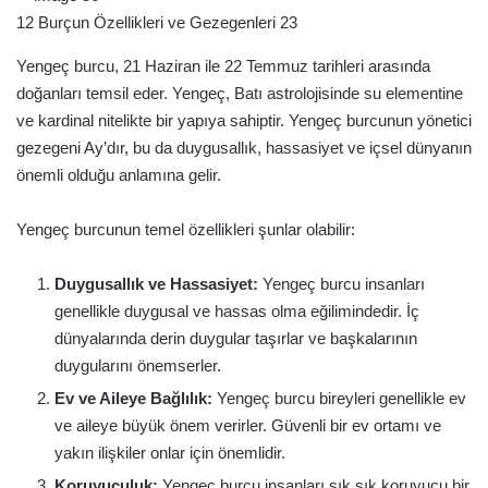
12 Burçun Özellikleri ve Gezegenleri 23
Yengeç burcu, 21 Haziran ile 22 Temmuz tarihleri arasında
doğanları temsil eder. Yengeç, Batı astrolojisinde su elementine
ve kardinal nitelikte bir yapıya sahiptir. Yengeç burcunun yönetici
gezegeni Ay’dır, bu da duygusallık, hassasiyet ve içsel dünyanın
önemli olduğu anlamına gelir.
Yengeç burcunun temel özellikleri şunlar olabilir:
Duygusallık ve Hassasiyet:
Yengeç burcu insanları
genellikle duygusal ve hassas olma eğilimindedir. İç
dünyalarında derin duygular taşırlar ve başkalarının
duygularını önemserler.
Ev ve Aileye Bağlılık:
Yengeç burcu bireyleri genellikle ev
ve aileye büyük önem verirler. Güvenli bir ev ortamı ve
yakın ilişkiler onlar için önemlidir.
Koruyuculuk:
Yengeç burcu insanları sık sık koruyucu bir