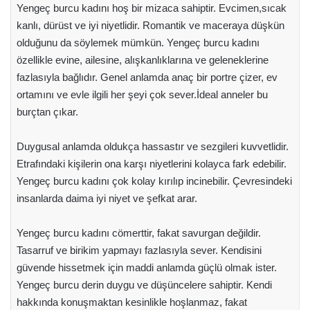
Yengeç burcu kadını hoş bir mizaca sahiptir. Evcimen,sıcak
kanlı, dürüst ve iyi niyetlidir. Romantik ve maceraya düşkün
olduğunu da söylemek mümkün. Yengeç burcu kadını
özellikle evine, ailesine, alışkanlıklarına ve geleneklerine
fazlasıyla bağlıdır. Genel anlamda anaç bir portre çizer, ev
ortamını ve evle ilgili her şeyi çok sever.İdeal anneler bu
burçtan çıkar.
Duygusal anlamda oldukça hassastır ve sezgileri kuvvetlidir.
Etrafındaki kişilerin ona karşı niyetlerini kolayca fark edebilir.
Yengeç burcu kadını çok kolay kırılıp incinebilir. Çevresindeki
insanlarda daima iyi niyet ve şefkat arar.
Yengeç burcu kadını cömerttir, fakat savurgan değildir.
Tasarruf ve birikim yapmayı fazlasıyla sever. Kendisini
güvende hissetmek için maddi anlamda güçlü olmak ister.
Yengeç burcu derin duygu ve düşüncelere sahiptir. Kendi
hakkında konuşmaktan kesinlikle hoşlanmaz, fakat