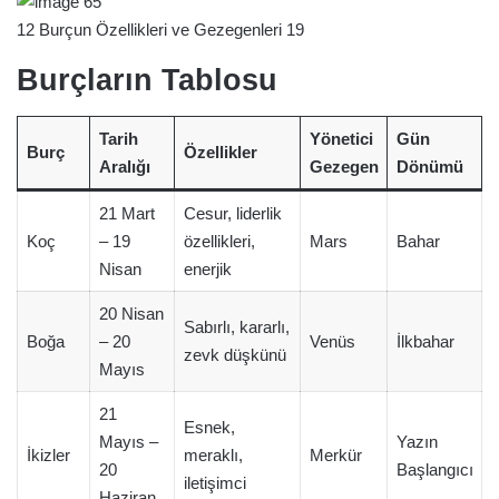
12 Burçun Özellikleri ve Gezegenleri 19
Burçların Tablosu
Tarih
Yönetici
Gün
Burç
Özellikler
Aralığı
Gezegen
Dönümü
21 Mart
Cesur, liderlik
Koç
– 19
özellikleri,
Mars
Bahar
Nisan
enerjik
20 Nisan
Sabırlı, kararlı,
Boğa
– 20
Venüs
İlkbahar
zevk düşkünü
Mayıs
21
Esnek,
Mayıs –
Yazın
İkizler
meraklı,
Merkür
20
Başlangıcı
iletişimci
Haziran