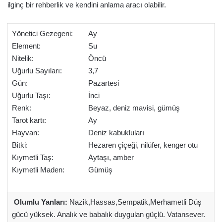
ilginç bir rehberlik ve kendini anlama aracı olabilir.
Yönetici Gezegeni:
Ay
Element:
Su
Nitelik:
Öncü
Uğurlu Sayıları:
3,7
Gün:
Pazartesi
Uğurlu Taşı:
İnci
Renk:
Beyaz, deniz mavisi, gümüş
Tarot kartı:
Ay
Hayvan:
Deniz kabukluları
Bitki:
Hezaren çiçeği, nilüfer, kenger otu
Kıymetli Taş:
Aytaşı, amber
Kıymetli Maden:
Gümüş
Olumlu Yanları:
Nazik,Hassas,Sempatik,Merhametli Düş
gücü yüksek. Analık ve babalık duygulan güçlü. Vatansever.