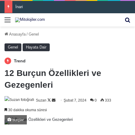
İnari
Menü
Ar
Anasayfa
/
Genel
Genel
Hayata Dair
Trend
12 Burçun Özellikleri ve
Gezegenleri
Follow
Bir
Suzan
Şubat 7, 2024
0
333
on
e-
30 dakika okuma süresi
X
posta
burçlar
göndermek