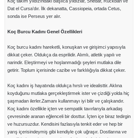
Koç takım yıldızındaki başlıca yıldızlar, Shedar, Ruckbah ve
Dat el Cursa’dır. İlk dekanatta, Cassiopeia, ortada Cetus,
sonda ise Perseus yer alır.
Koç Burcu Kadını Genel Özellikleri
Koç burcu kadını hareketli, konuşkan ve girişimci yapısıyla
dikkat çeker. Oldukça da esprilidir. Alımlı, atletik yapılı ve
narindir. Eleştirmeyi ve hoşlanmadığı şeyleri mutlaka dile
getirir. Toplum içerisinde cazibe ve farklılığıyla dikkat çeker.
Koç kadını iş hayatında oldukça hırslı ve idealisttir. Aklına
koyduğunu mutlaka gerçekleştirmek ister ve çizdiği yolda hiç
şaşmadan ilerler.Zamanı kullanmayı iyi bilir ve çalışkandır.
Koç kadını özellikle içten ve sempatik tavırlarıyla arkadaş
çevresinde aranan eğlenceli bir dosttur. İçten içe biraz tedirgin
ve huzursuzdur. Kendisini fazlasıyla tenkit eder ve hep bir
yarış içerisindeymiş gibi kendiyle çok uğraşır. Dostlarına ve