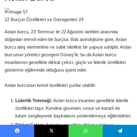
12 Burçun Özellikleri ve Gezegenleri 24
Aslan burcu, 23 Temmuz ile 22 Ağustos tarihleri arasında
doğanları temsil eden bir burçtur. Batı astrolojisine göre, Aslan
burcu ateş elementine ve sabit nitelikte bir yapıya sahiptir. Aslan
burcunun yönetici gezegeni Güneş’tir, bu da Aslan burcu
insanlarının genellikle dikkat çekici, güçlü ve liderlik özellikleri
gösterme eğiliminde olduğunu işaret eder.
Aslan burcunun temel özellikleri şunlar olabilir:
Liderlik Yeteneği:
Aslan burcu insanları genellikle liderlik
özellikleri taşır. Kendine güvenen, cesur ve kararlı bir
tutum sergileyerek başkalarını yönlendirmeye eğilimlidirler.
Dikkat Çekici:
Aslanlar genellikle dikkat çekici ve
karizmatik bireylerdir. Bir odadaki enerjiyi ve ilgiyi kolayca
Facebook
X
WhatsApp
Telegram