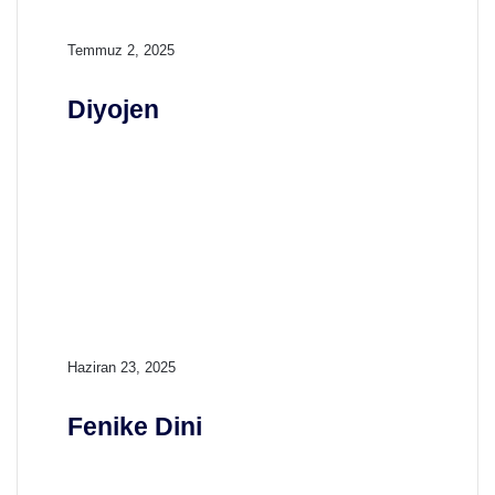
ı
D
Temmuz 2, 2025
i
y
Diyojen
o
j
e
n
F
Haziran 23, 2025
e
n
Fenike Dini
i
k
e