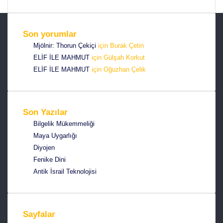
e
o
t
s
o
e
Son yorumlar
i
k
r
Mjölnir: Thorun Çekiçi
için
Burak Çetin
e
ELİF İLE MAHMUT
için
Gülşah Korkut
s
ELİF İLE MAHMUT
için
Oğuzhan Çelik
t
Son Yazılar
Bilgelik Mükemmeliği
Maya Uygarlığı
Diyojen
Fenike Dini
Antik İsrail Teknolojisi
Sayfalar