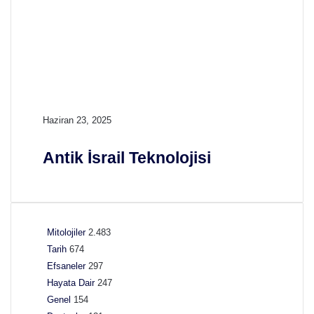
D
i
n
i
A
Haziran 23, 2025
n
t
Antik İsrail Teknolojisi
i
k
İ
s
r
Mitolojiler
2.483
a
Tarih
674
i
Efsaneler
297
l
T
Hayata Dair
247
e
Genel
154
k