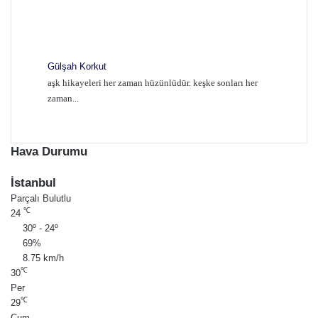
Gülşah Korkut
aşk hikayeleri her zaman hüzünlüdür. keşke sonları her
zaman...
Hava Durumu
İstanbul
Parçalı Bulutlu
℃
24
30º - 24º
69%
8.75 km/h
℃
30
Per
℃
29
Cum