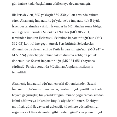
günümüze kadar başkalarını etkilemeye devam etmiştir.
İlk Pers devleti, MÖ yaklaşık 550-330 yılları arasında hüküm
süren Ahameniş İmparatorluğu’ydu ve bu imparatorluk Büyük
İskender tarafından yıkıldı. İskender’in ölümünden sonra bölge,
onun generallerinden Seleukos I Nikator (MÖ 305-281)
tarafından kurulan Helenistik Seleukos İmparatorluğu’nun (MÖ
312-63) kontrolüne geçti. Ancak Pers kültürü, Seleukoslar
döneminde de devam etti ve Parth İmparatorluğu’nun (MÖ 247 –
M.S. 224) yükselişiyle tekrar hakim duruma geldi; en parlak
dönemini ise Sasani İmparatorluğu (MS 224-651) boyunca
sürdürdü. Persler, sonunda Müslüman Arapların istilasıyla
fethedildi.
Ahameniş İmparatorluğu’nun en eski dönemlerinden Sasani
İmparatorluğu’nun sonuna kadar, Persler birçok yenilik ve icadı
hayata geçirmiştir; bu yenilikler günümüzde çoğu zaman sıradan
kabul edilir veya kökenleri büyük ölçüde bilinmez. Edebiyat
motifleri, günlük çay saati geleneği, köpeklere gösterilen ilgi,
soğutma ve klima sistemleri gibi modern günlük yaşamın birçok