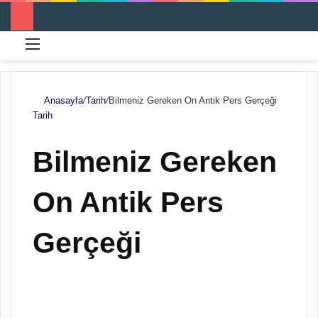
Menü
Ar
Anasayfa
/
Tarih
/
Bilmeniz Gereken On Antik Pers Gerçeği
Tarih
Bilmeniz Gereken
On Antik Pers
Gerçeği
F
B
o
i