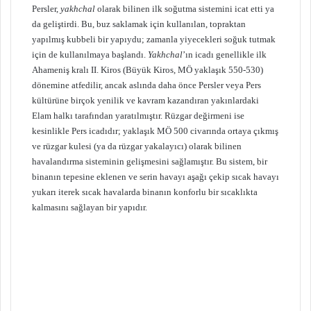
Persler,
yakhchal
olarak bilinen ilk soğutma sistemini icat etti ya
da geliştirdi. Bu, buz saklamak için kullanılan, topraktan
yapılmış kubbeli bir yapıydu; zamanla yiyecekleri soğuk tutmak
için de kullanılmaya başlandı.
Yakhchal
’ın icadı genellikle ilk
Ahameniş kralı II. Kiros (Büyük Kiros, MÖ yaklaşık 550-530)
dönemine atfedilir, ancak aslında daha önce Persler veya Pers
kültürüne birçok yenilik ve kavram kazandıran yakınlardaki
Elam halkı tarafından yaratılmıştır. Rüzgar değirmeni ise
kesinlikle Pers icadıdır; yaklaşık MÖ 500 civarında ortaya çıkmış
ve rüzgar kulesi (ya da rüzgar yakalayıcı) olarak bilinen
havalandırma sisteminin gelişmesini sağlamıştır. Bu sistem, bir
binanın tepesine eklenen ve serin havayı aşağı çekip sıcak havayı
yukarı iterek sıcak havalarda binanın konforlu bir sıcaklıkta
kalmasını sağlayan bir yapıdır.