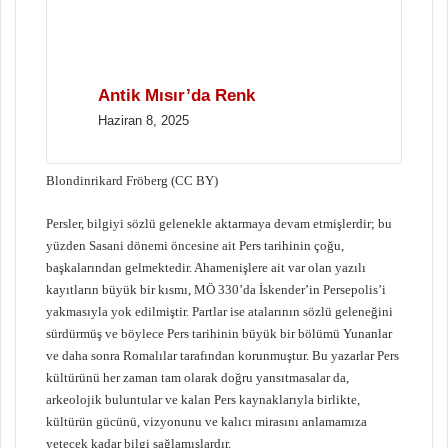
Antik Mısır’da Renk
Haziran 8, 2025
Blondinrikard Fröberg (CC BY)
Persler, bilgiyi sözlü gelenekle aktarmaya devam etmişlerdir; bu
yüzden Sasani dönemi öncesine ait Pers tarihinin çoğu,
başkalarından gelmektedir. Ahamenişlere ait var olan yazılı
kayıtların büyük bir kısmı, MÖ 330’da İskender’in Persepolis’i
yakmasıyla yok edilmiştir. Partlar ise atalarının sözlü geleneğini
sürdürmüş ve böylece Pers tarihinin büyük bir bölümü Yunanlar
ve daha sonra Romalılar tarafından korunmuştur. Bu yazarlar Pers
kültürünü her zaman tam olarak doğru yansıtmasalar da,
arkeolojik buluntular ve kalan Pers kaynaklarıyla birlikte,
kültürün gücünü, vizyonunu ve kalıcı mirasını anlamamıza
yetecek kadar bilgi sağlamışlardır.