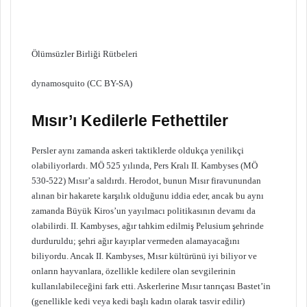
Ölümsüzler Birliği Rütbeleri
dynamosquito (CC BY-SA)
Mısır’ı Kedilerle Fethettiler
Persler aynı zamanda askeri taktiklerde oldukça yenilikçi
olabiliyorlardı. MÖ 525 yılında, Pers Kralı II. Kambyses (MÖ
530-522) Mısır’a saldırdı. Herodot, bunun Mısır firavunundan
alınan bir hakarete karşılık olduğunu iddia eder, ancak bu aynı
zamanda Büyük Kiros’un yayılmacı politikasının devamı da
olabilirdi. II. Kambyses, ağır tahkim edilmiş Pelusium şehrinde
durduruldu; şehri ağır kayıplar vermeden alamayacağını
biliyordu. Ancak II. Kambyses, Mısır kültürünü iyi biliyor ve
onların hayvanlara, özellikle kedilere olan sevgilerinin
kullanılabileceğini fark etti. Askerlerine Mısır tanrıçası Bastet’in
(genellikle kedi veya kedi başlı kadın olarak tasvir edilir)