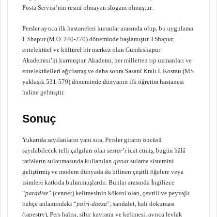
Posta Servisi’nin resmi olmayan sloganı olmuştur.
Persler ayrıca ilk hastaneleri kuranlar arasında olup, bu uygulama
I. Shapur (M.Ö. 240-270) döneminde başlamıştır. I Shapur,
entelektüel ve kültürel bir merkez olan Gundeshapur
Akademisi’ni kurmuştur. Akademi, her milletten tıp uzmanları ve
entelektüelleri ağırlamış ve daha sonra Sasanî Kralı I. Kosrau (MS
yaklaşık 531-579) döneminde dünyanın ilk öğretim hastanesi
haline gelmiştir.
Sonuç
Yukarıda sayılanların yanı sıra, Persler gitarın öncüsü
sayılabilecek telli çalgıları olan
sestar
’ı icat etmiş, bugün hâlâ
tarlaların sulanmasında kullanılan
qanat
sulama sistemini
geliştirmiş ve modern dünyada da bilinen çeşitli öğelere veya
isimlere katkıda bulunmuşlardır. Bunlar arasında İngilizce
“
paradise
” (cennet) kelimesinin kökeni olan, çevrili ve peyzajlı
bahçe anlamındaki “
pairi-daeza
”, sandalet, halı dokuması
(tapestry), Pers halısı, sihir kavramı ve kelimesi, ayrıca leylak