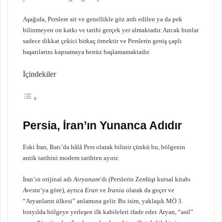
Aşağıda, Perslere ait ve genellikle göz ardı edilen ya da pek
bilinmeyen on katkı ve tarihi gerçek yer almaktadır. Ancak bunlar
sadece dikkat çekici birkaç örnektir ve Perslerin geniş çaplı
başarılarını kapsamaya henüz başlamamaktadır.
İçindekiler
Persia, İran’ın Yunanca Adıdır
Eski İran, Batı’da hâlâ Pers olarak bilinir çünkü bu, bölgenin
antik tarihini modern tarihten ayırır.
İran’ın orijinal adı
Airyanam
‘dı (Perslerin Zerdüşt kutsal kitabı
Avesta
‘ya göre), ayrıca
Eran
ve
Irania
olarak da geçer ve
“Aryanların ülkesi” anlamına gelir. Bu isim, yaklaşık MÖ 3.
binyılda bölgeye yerleşen ilk kabileleri ifade eder. Aryan, “asil”