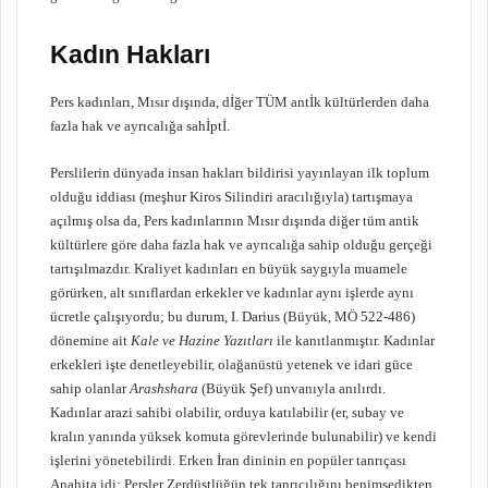
Kadın Hakları
Pers kadınları, Mısır dışında, dİğer TÜM antİk kültürlerden daha
fazla hak ve ayrıcalığa sahİptİ.
Perslilerin dünyada insan hakları bildirisi yayınlayan ilk toplum
olduğu iddiası (meşhur Kiros Silindiri aracılığıyla) tartışmaya
açılmış olsa da, Pers kadınlarının Mısır dışında diğer tüm antik
kültürlere göre daha fazla hak ve ayrıcalığa sahip olduğu gerçeği
tartışılmazdır. Kraliyet kadınları en büyük saygıyla muamele
görürken, alt sınıflardan erkekler ve kadınlar aynı işlerde aynı
ücretle çalışıyordu; bu durum, I. Darius (Büyük, MÖ 522-486)
dönemine ait
Kale ve Hazine Yazıtları
ile kanıtlanmıştır. Kadınlar
erkekleri işte denetleyebilir, olağanüstü yetenek ve idari güce
sahip olanlar
Arashshara
(Büyük Şef) unvanıyla anılırdı.
Kadınlar arazi sahibi olabilir, orduya katılabilir (er, subay ve
kralın yanında yüksek komuta görevlerinde bulunabilir) ve kendi
işlerini yönetebilirdi. Erken İran dininin en popüler tanrıçası
Anahita idi; Persler Zerdüştlüğün tek tanrıcılığını benimsedikten