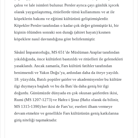
çalısı ve lale isimleri bulunur. Persler ayrıca çayı günlük içecek
olarak yaygınlaştırmış, ritüellerde tütsü kullanımını ve at ile
köpeklerin bakımı ve eğitimi kültürünü geliştirmişlerdir.
Köpekler Persler tarafından o kadar çok değer görmüştür ki, bir
kişinin ölümden sonraki son durağı (ahiret hayatı) kısmen
köpeklere nasıl davrandığına göre belirlenmiştir.
Sâsânî İmparatorluğu, MS 651’de Müslüman Araplar tarafından
yıkıldığında, önce kültürleri bastırıldı ve ritüelleri ile gelenekleri
yasaklandı. Ancak zamanla, Fars kültürü fatihler tarafından
benimsendi ve Yakın Doğu’ya, ardından daha da öteye yayıldı.
18. yüzyılda, Batılı popüler şairler ve akademisyenler bu kültüre
ilgi duymaya başladı ve bu da Batı’da daha geniş bir ilgi
doğurdu. Günümüzde dünyada en çok okunan şairlerden ikisi,
Rumi (MS 1207-1273) ve Hafez-i Şiraz (Hafız olarak da bilinir,
MS 1315-1390) her ikisi de Fars’tır; eserleri ilham vermeye
devam etmekte ve genellikle Fars kültürünün geniş katkılarına
giriş niteliği taşımaktadır.