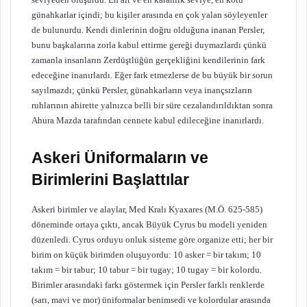
günahkarlar içindi; bu kişiler arasında en çok yalan söyleyenler
de bulunurdu. Kendi dinlerinin doğru olduğuna inanan Persler,
bunu başkalarına zorla kabul ettirme gereği duymazlardı çünkü
zamanla insanların Zerdüştlüğün gerçekliğini kendilerinin fark
edeceğine inanırlardı. Eğer fark etmezlerse de bu büyük bir sorun
sayılmazdı; çünkü Persler, günahkarların veya inançsızların
ruhlarının ahirette yalnızca belli bir süre cezalandırıldıktan sonra
Ahura Mazda tarafından cennete kabul edileceğine inanırlardı.
Askeri Üniformaların ve
Birimlerini Başlattılar
Askeri birimler ve alaylar, Med Kralı Kyaxares (M.Ö. 625-585)
döneminde ortaya çıktı, ancak Büyük Cyrus bu modeli yeniden
düzenledi. Cyrus orduyu onluk sisteme göre organize etti; her bir
birim on küçük birimden oluşuyordu: 10 asker = bir takım; 10
takım = bir tabur; 10 tabur = bir tugay; 10 tugay = bir kolordu.
Birimler arasındaki farkı göstermek için Persler farklı renklerde
(sarı, mavi ve mor) üniformalar benimsedi ve kolordular arasında