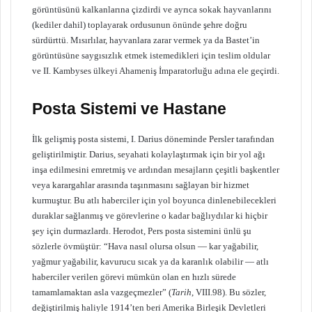
görüntüsünü kalkanlarına çizdirdi ve ayrıca sokak hayvanlarını
(kediler dahil) toplayarak ordusunun önünde şehre doğru
sürdürttü. Mısırlılar, hayvanlara zarar vermek ya da Bastet’in
görüntüsüne saygısızlık etmek istemedikleri için teslim oldular
ve II. Kambyses ülkeyi Ahameniş İmparatorluğu adına ele geçirdi.
Posta Sistemi ve Hastane
İlk gelişmiş posta sistemi, I. Darius döneminde Persler tarafından
geliştirilmiştir. Darius, seyahati kolaylaştırmak için bir yol ağı
inşa edilmesini emretmiş ve ardından mesajların çeşitli başkentler
veya karargahlar arasında taşınmasını sağlayan bir hizmet
kurmuştur. Bu atlı haberciler için yol boyunca dinlenebilecekleri
duraklar sağlanmış ve görevlerine o kadar bağlıydılar ki hiçbir
şey için durmazlardı. Herodot, Pers posta sistemini ünlü şu
sözlerle övmüştür: “Hava nasıl olursa olsun — kar yağabilir,
yağmur yağabilir, kavurucu sıcak ya da karanlık olabilir — atlı
haberciler verilen görevi mümkün olan en hızlı sürede
tamamlamaktan asla vazgeçmezler” (
Tarih
, VIII.98). Bu sözler,
değiştirilmiş haliyle 1914’ten beri Amerika Birleşik Devletleri