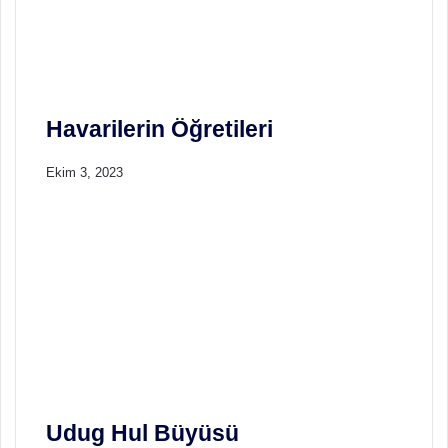
R
i
e
K
n
a
k
b
i
l
Havarilerin Öğretileri
e
s
Ekim 3, 2023
i
Udug Hul Büyüsü