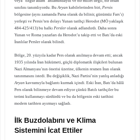
veya “özgür adam” anlamındaydı ve bir millet değil, bir insan
sınıfını tanımlıyordu. Bu
Aryan
kabilelerinden biri,
Persis
bölgesine (aynı zamanda Parsa olarak da bilinir, günümüz Fars’ı)
yerleşti ve Persis’ten dolayı Yunan tarihçi Herodot (MÖ yaklaşık
484-425/413) bu halkı
Persler
olarak adlandırdı. Daha sonra
Yunan ve Roma yazarları da Herodot’u takip etti ve Batı’da eski
İranlılar Persler olarak bilindi.
Bölge, 20. yüzyıla kadar Pers olarak anılmaya devam etti; ancak
1935 yılında İran hükümeti, güçlü diplomatik ilişkileri bulunan
Nazi Almanyası’nın önerisi üzerine, ülkenin resmen İran olarak
tanınmasını istedi. Bu değişiklik, Nazi Partisi’nin yanlış anladığı
Aryan
kavramıyla bağlantı kurmak içindi. Eski İran, Batı’da hâlâ
Pers olarak bilinmeye devam ediyor çünkü Batılı tarihçiler bu
terimi kullanmayı sürdürdü ve bu da bölgenin eski tarihini
modern tarihten ayırmayı sağladı.
İlk Buzdolabını ve Klima
Sistemini İcat Ettiler