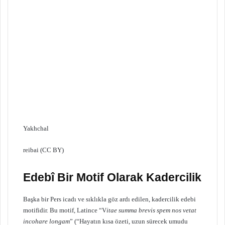
Yakhchal
reibai (CC BY)
Edebî Bir Motif Olarak Kadercilik
Başka bir Pers icadı ve sıklıkla göz ardı edilen, kadercilik edebi
motifidir. Bu motif, Latince “V
itae summa brevis spem nos vetat
incohare longam
” (“Hayatın kısa özeti, uzun sürecek umudu