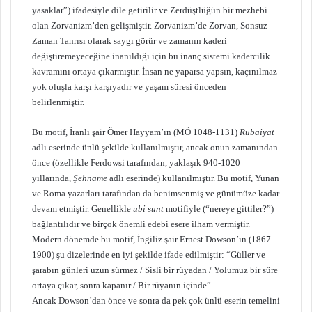
yasaklar”) ifadesiyle dile getirilir ve Zerdüştlüğün bir mezhebi
olan Zorvanizm’den gelişmiştir. Zorvanizm’de Zorvan, Sonsuz
Zaman Tanrısı olarak saygı görür ve zamanın kaderi
değiştiremeyeceğine inanıldığı için bu inanç sistemi kadercilik
kavramını ortaya çıkarmıştır. İnsan ne yaparsa yapsın, kaçınılmaz
yok oluşla karşı karşıyadır ve yaşam süresi önceden
belirlenmiştir.
Bu motif, İranlı şair Ömer Hayyam’ın (MÖ 1048-1131)
Rubaiyat
adlı eserinde ünlü şekilde kullanılmıştır, ancak onun zamanından
önce (özellikle Ferdowsi tarafından, yaklaşık 940-1020
yıllarında,
Şehname
adlı eserinde) kullanılmıştır. Bu motif, Yunan
ve Roma yazarları tarafından da benimsenmiş ve günümüze kadar
devam etmiştir. Genellikle
ubi sunt
motifiyle (“nereye gittiler?”)
bağlantılıdır ve birçok önemli edebi esere ilham vermiştir.
Modern dönemde bu motif, İngiliz şair Ernest Dowson’ın (1867-
1900) şu dizelerinde en iyi şekilde ifade edilmiştir: “Güller ve
şarabın günleri uzun sürmez / Sisli bir rüyadan / Yolumuz bir süre
ortaya çıkar, sonra kapanır / Bir rüyanın içinde”
Ancak Dowson’dan önce ve sonra da pek çok ünlü eserin temelini