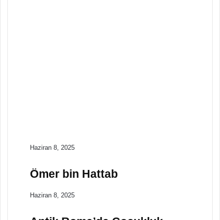
Mezopotamya’da
Tarım
Tarih
Nisan 15, 2025
Baharat Ticareti ve
Keşifler Çağı
Tarih
Nisan 15, 2025
Antik Olimpiyat
Oyunlarının Tarihi
Haziran 8, 2025
Ömer bin Hattab
Haziran 8, 2025