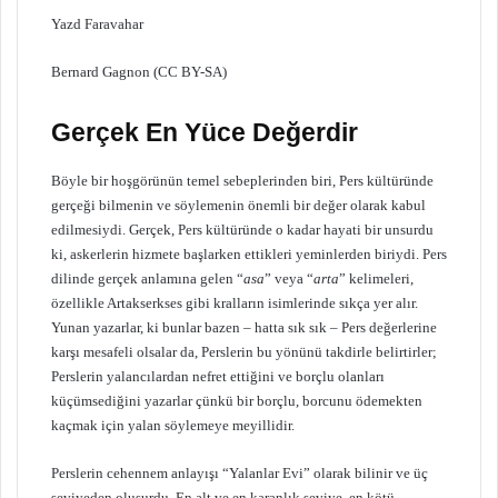
Yazd Faravahar
Bernard Gagnon (CC BY-SA)
Gerçek En Yüce Değerdir
Böyle bir hoşgörünün temel sebeplerinden biri, Pers kültüründe
gerçeği bilmenin ve söylemenin önemli bir değer olarak kabul
edilmesiydi. Gerçek, Pers kültüründe o kadar hayati bir unsurdu
ki, askerlerin hizmete başlarken ettikleri yeminlerden biriydi. Pers
dilinde gerçek anlamına gelen “
asa
” veya “
arta
” kelimeleri,
özellikle Artakserkses gibi kralların isimlerinde sıkça yer alır.
Yunan yazarlar, ki bunlar bazen – hatta sık sık – Pers değerlerine
karşı mesafeli olsalar da, Perslerin bu yönünü takdirle belirtirler;
Perslerin yalancılardan nefret ettiğini ve borçlu olanları
küçümsediğini yazarlar çünkü bir borçlu, borcunu ödemekten
kaçmak için yalan söylemeye meyillidir.
Perslerin cehennem anlayışı “Yalanlar Evi” olarak bilinir ve üç
seviyeden oluşurdu. En alt ve en karanlık seviye, en kötü