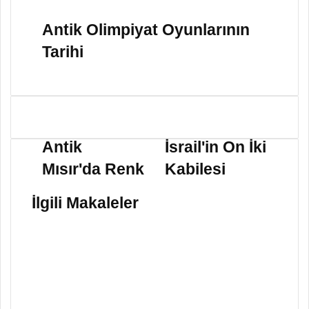
Antik Olimpiyat Oyunlarının
Tarihi
A
İ
n
s
Antik
İsrail'in On İki
t
r
Mısır'da Renk
Kabilesi
i
a
k
i
M
l
İlgili Makaleler
ı
'
s
i
ı
n
r
O
'
n
d
İ
a
k