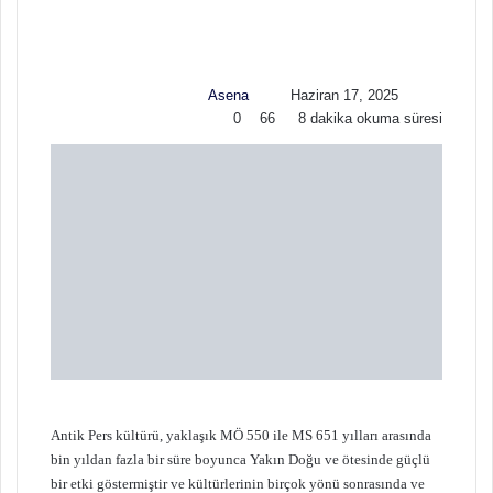
l
r
l
e
o
-
w
p
Asena
Haziran 17, 2025
o
o
0
66
8 dakika okuma süresi
n
s
X
t
a
g
ö
n
d
e
r
m
e
k
Antik Pers kültürü, yaklaşık MÖ 550 ile MS 651 yılları arasında
bin yıldan fazla bir süre boyunca Yakın Doğu ve ötesinde güçlü
bir etki göstermiştir ve kültürlerinin birçok yönü sonrasında ve