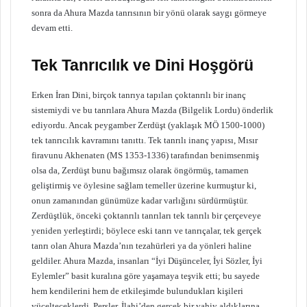
sonra da Ahura Mazda tanrısının bir yönü olarak saygı görmeye
devam etti.
Tek Tanrıcılık ve Dini Hoşgörü
Erken İran Dini, birçok tanrıya tapılan çoktanrılı bir inanç
sistemiydi ve bu tanrılara Ahura Mazda (Bilgelik Lordu) önderlik
ediyordu. Ancak peygamber Zerdüşt (yaklaşık MÖ 1500-1000)
tek tanrıcılık kavramını tanıttı. Tek tanrılı inanç yapısı, Mısır
firavunu Akhenaten (MS 1353-1336) tarafından benimsenmiş
olsa da, Zerdüşt bunu bağımsız olarak öngörmüş, tamamen
geliştirmiş ve öylesine sağlam temeller üzerine kurmuştur ki,
onun zamanından günümüze kadar varlığını sürdürmüştür.
Zerdüştlük, önceki çoktanrılı tanrıları tek tanrılı bir çerçeveye
yeniden yerleştirdi; böylece eski tanrı ve tanrıçalar, tek gerçek
tanrı olan Ahura Mazda’nın tezahürleri ya da yönleri haline
geldiler. Ahura Mazda, insanları “İyi Düşünceler, İyi Sözler, İyi
Eylemler” basit kuralına göre yaşamaya teşvik etti; bu sayede
hem kendilerini hem de etkileşimde bulundukları kişileri
yücelteceklerdi. Persler, İlahi’den gerçek bir vahiy aldıklarına