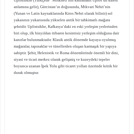
Uplistsikhe (Türkçede “Mtskheti’nin kahramanı Uplos’un kalesi”
anlamına gelir), Gürcistan’ın doğusunda, Mtkvari Nehri’nin
(Yunan ve Latin kaynaklarında Kiros Nehri olarak bilinir) sol
yakasının yukarısında yükselen antik bir tahkimatlı mağara
şehridir. Uplistsikhe, Kafkasya’daki en eski yerleşim yerlerinden
biri olup, ilk binyıldan itibaren kesintisiz yerleşim olduğuna dair
kanıtlar bulunmaktadır. Klasik antik dönemde kayaya oyulmuş
mağaralar, tapınaklar ve tünellerden oluşan karmaşık bir yapıya
sahiptir. Şehir, Helenistik ve Roma dönemlerinde önemli bir dini,
siyasi ve ticari merkez olarak gelişmiş ve kuzeydeki tepeler
boyunca uzanan İpek Yolu gibi ticaret yolları üzerinde kritik bir
durak olmuştur.