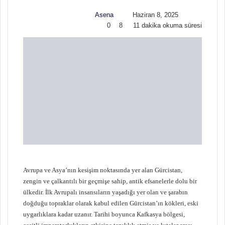
w
p
Asena
Haziran 8, 2025
o
o
0
8
11 dakika okuma süresi
n
s
X
t
a
g
ö
n
d
e
r
m
e
k
Avrupa ve Asya’nın kesişim noktasında yer alan Gürcistan,
zengin ve çalkantılı bir geçmişe sahip, antik efsanelerle dolu bir
ülkedir. İlk Avrupalı insansıların yaşadığı yer olan ve şarabın
doğduğu topraklar olarak kabul edilen Gürcistan’ın kökleri, eski
uygarlıklara kadar uzanır. Tarihi boyunca Kafkasya bölgesi,