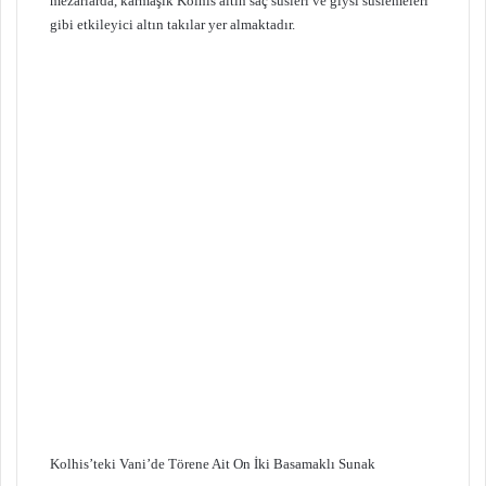
mezarlarda, karmaşık Kolhis altın saç süsleri ve giysi süslemeleri
gibi etkileyici altın takılar yer almaktadır.
Kolhis’teki Vani’de Törene Ait On İki Basamaklı Sunak