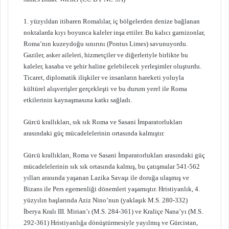
1. yüzyıldan itibaren Romalılar, iç bölgelerden denize bağlanan
noktalarda kıyı boyunca kaleler inşa ettiler. Bu kalıcı garnizonlar,
Roma’nın kuzeydoğu sınırını (Pontus Limes) savunuyordu.
Gaziler, asker aileleri, hizmetçiler ve diğerleriyle birlikte bu
kaleler, kasaba ve şehir haline gelebilecek yerleşimler oluşturdu.
Ticaret, diplomatik ilişkiler ve insanların hareketi yoluyla
kültürel alışverişler gerçekleşti ve bu durum yerel ile Roma
etkilerinin kaynaşmasına katkı sağladı.
Gürcü krallıkları, sık sık Roma ve Sasani İmparatorlukları
arasındaki güç mücadelelerinin ortasında kalmıştır.
Gürcü krallıkları, Roma ve Sasani İmparatorlukları arasındaki güç
mücadelelerinin sık sık ortasında kalmış, bu çatışmalar 541-562
yılları arasında yaşanan Lazika Savaşı ile doruğa ulaşmış ve
Bizans ile Pers egemenliği dönemleri yaşamıştır. Hristiyanlık, 4.
yüzyılın başlarında Aziz Nino’nun (yaklaşık M.S. 280-332)
İberya Kralı III. Mirian’ı (M.S. 284-361) ve Kraliçe Nana’yı (M.S.
292-361) Hristiyanlığa dönüştürmesiyle yayılmış ve Gürcistan,