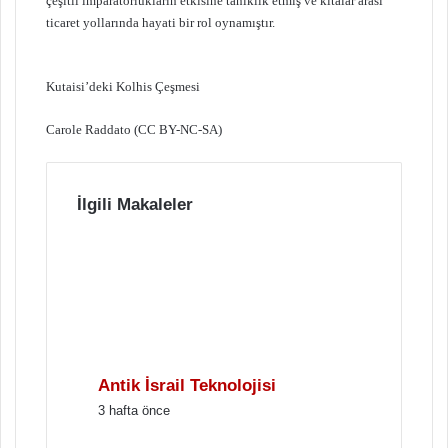
çeşitli imparatorlukların etkisine tanıklık etmiş ve kıtalar arası
ticaret yollarında hayati bir rol oynamıştır.
Kutaisi’deki Kolhis Çeşmesi
Carole Raddato (CC BY-NC-SA)
İlgili Makaleler
Antik İsrail Teknolojisi
3 hafta önce