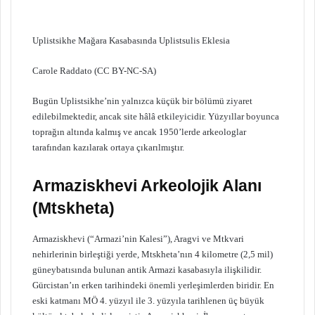
Uplistsikhe Mağara Kasabasında Uplistsulis Eklesia
Carole Raddato (CC BY-NC-SA)
Bugün Uplistsikhe’nin yalnızca küçük bir bölümü ziyaret
edilebilmektedir, ancak site hâlâ etkileyicidir. Yüzyıllar boyunca
toprağın altında kalmış ve ancak 1950’lerde arkeologlar
tarafından kazılarak ortaya çıkarılmıştır.
Armaziskhevi Arkeolojik Alanı
(Mtskheta)
Armaziskhevi (“Armazi’nin Kalesi”), Aragvi ve Mtkvari
nehirlerinin birleştiği yerde, Mtskheta’nın 4 kilometre (2,5 mil)
güneybatısında bulunan antik Armazi kasabasıyla ilişkilidir.
Gürcistan’ın erken tarihindeki önemli yerleşimlerden biridir. En
eski katmanı MÖ 4. yüzyıl ile 3. yüzyıla tarihlenen üç büyük