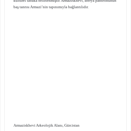
kültürel tabaka belirlenmiştir. Armaziskhevi, İberya panteonunun
baş tanrısı Armazi’nin tapınımıyla bağlantılıdır.
Armaziskhevi Arkeolojik Alanı, Gürcistan