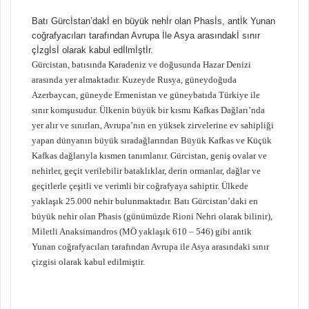
Batı Gürcİstan’dakİ en büyük nehİr olan Phasİs, antİk Yunan
coğrafyacıları tarafından Avrupa İle Asya arasındakİ sınır
çİzgİsİ olarak kabul edİlmİştİr.
Gürcistan, batısında Karadeniz ve doğusunda Hazar Denizi
arasında yer almaktadır. Kuzeyde Rusya, güneydoğuda
Azerbaycan, güneyde Ermenistan ve güneybatıda Türkiye ile
sınır komşusudur. Ülkenin büyük bir kısmı Kafkas Dağları’nda
yer alır ve sınırları, Avrupa’nın en yüksek zirvelerine ev sahipliği
yapan dünyanın büyük sıradağlarından Büyük Kafkas ve Küçük
Kafkas dağlarıyla kısmen tanımlanır. Gürcistan, geniş ovalar ve
nehirler, geçit verilebilir bataklıklar, derin ormanlar, dağlar ve
geçitlerle çeşitli ve verimli bir coğrafyaya sahiptir. Ülkede
yaklaşık 25.000 nehir bulunmaktadır. Batı Gürcistan’daki en
büyük nehir olan Phasis (günümüzde Rioni Nehri olarak bilinir),
Miletli Anaksimandros (MÖ yaklaşık 610 – 546) gibi antik
Yunan coğrafyacıları tarafından Avrupa ile Asya arasındaki sınır
çizgisi olarak kabul edilmiştir.