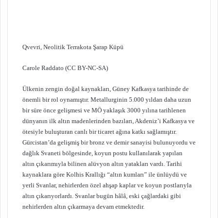
Qvevri, Neolitik Terrakota Şarap Küpü
Carole Raddato (CC BY-NC-SA)
Ülkenin zengin doğal kaynakları, Güney Kafkasya tarihinde de
önemli bir rol oynamıştır. Metallurginin 5.000 yıldan daha uzun
bir süre önce gelişmesi ve MÖ yaklaşık 3000 yılına tarihlenen
dünyanın ilk altın madenlerinden bazıları, Akdeniz’i Kafkasya ve
ötesiyle buluşturan canlı bir ticaret ağına katkı sağlamıştır.
Gürcistan’da gelişmiş bir bronz ve demir sanayisi bulunuyordu ve
dağlık Svaneti bölgesinde, koyun postu kullanılarak yapılan
altın çıkarımıyla bilinen alüvyon altın yatakları vardı. Tarihi
kaynaklara göre Kolhis Krallığı “altın kumları” ile ünlüydü ve
yerli Svanlar, nehirlerden özel ahşap kaplar ve koyun postlarıyla
altın çıkarıyorlardı. Svanlar bugün hâlâ, eski çağlardaki gibi
nehirlerden altın çıkarmaya devam etmektedir.