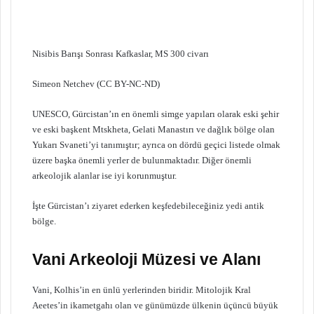
Nisibis Barışı Sonrası Kafkaslar, MS 300 civarı
Simeon Netchev (CC BY-NC-ND)
UNESCO, Gürcistan’ın en önemli simge yapıları olarak eski şehir
ve eski başkent Mtskheta, Gelati Manastırı ve dağlık bölge olan
Yukarı Svaneti’yi tanımıştır; ayrıca on dördü geçici listede olmak
üzere başka önemli yerler de bulunmaktadır. Diğer önemli
arkeolojik alanlar ise iyi korunmuştur.
İşte Gürcistan’ı ziyaret ederken keşfedebileceğiniz yedi antik
bölge.
Vani Arkeoloji Müzesi ve Alanı
Vani, Kolhis’in en ünlü yerlerinden biridir. Mitolojik Kral
Aeetes’in ikametgahı olan ve günümüzde ülkenin üçüncü büyük