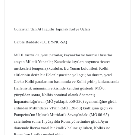
Gürcistan’dan At Figürlü Tapınak Kolye Uçları
Carole Raddato (CC BY-NC-SA)
MÖ 6. yüzyılda, yeni pazarlar, kaynaklar ve tarımsal fırsatlar
arayan Miletli Yunanlar, Karadeniz kıyıları boyunca ticaret
merkezleri (emporia) kurdular. Bu Yunan kolonileri, Kolhi
elitlerinin derin bir Helenleşmesine yol açtı; bu durum, yerel
Greko-Kolhi paralarının basımında ve Kolhi şehir planlamasında
Hellenistik mimarinin etkisinde kendini gösterdi. MÖ 6.
yüzyıldan sonra, Kolhis nominal olarak Ahameniş
İmparatorluğu’nun (MÖ yaklaşık 550-330) egemenliğine girdi,
ardından Mithridates VI’nın (MÖ 120-63) krallığına geçti ve
Pompeius’un Üçüncü Mitridatik Savaşı’ndaki (MÖ 66-65)
zaferinden sonra 1. yüzyılda Roma yönetimine girdi. Aynı
dönemde İberya vasal bir krallık haline gelirken, Kolhis ise
Roma’nın Lazika eyaleti oldu.