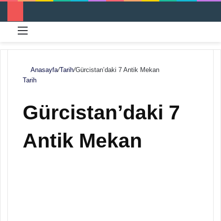
Menü
Ar
Anasayfa
/
Tarih
/
Gürcistan’daki 7 Antik Mekan
Tarih
Gürcistan’daki 7
Antik Mekan
F
B
o
i
l
r
l
e
o
-