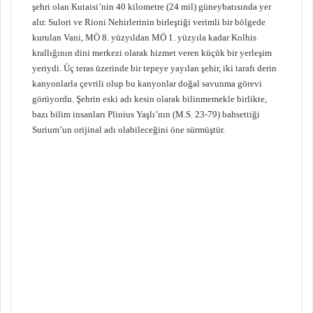
şehri olan Kutaisi’nin 40 kilometre (24 mil) güneybatısında yer
alır. Sulori ve Rioni Nehirlerinin birleştiği verimli bir bölgede
kurulan Vani, MÖ 8. yüzyıldan MÖ 1. yüzyıla kadar Kolhis
krallığının dini merkezi olarak hizmet veren küçük bir yerleşim
yeriydi. Üç teras üzerinde bir tepeye yayılan şehir, iki tarafı derin
kanyonlarla çevrili olup bu kanyonlar doğal savunma görevi
görüyordu. Şehrin eski adı kesin olarak bilinmemekle birlikte,
bazı bilim insanları Plinius Yaşlı’nın (M.S. 23-79) bahsettiği
Surium’un orijinal adı olabileceğini öne sürmüştür.