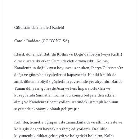
Gürcistan’dan Trialeti Kadehi
Carole Raddato (CC BY-NC-SA)
Klasik dönemde, Batı’da Kolhis ve Doğu’da İberya (veya Kartli)
olmak üzere iki erken Gürcü devleti ortaya çıktı. Kolhis,
Karadeniz’in doğu kıyısı boyunca uzanırken, İberya Gürcistan’ın
doğu ve güneybatı eyaletlerini kapsıyordu. Her iki krallık da
antik dönemin büyük güçlerinin çevresinde yer alıyordu: Batıda
Yunan dünyası, güneyde Asur ve Pers İmparatorlukları ve
kuzeybatıda Sarmatlar. Kolhis, bu komşu bölgelerden etkiler
almış ve Karadeniz ticaret yolları üzerindeki stratejik konumu
sayesinde ekonomik olarak gelişmiştir.
Kolhiler, ticaretle uğraşan usta zanaatkârlardı ve altın, kereste ve
köle gibi değerli kaynakları ihraç ediyorlardı. Özellikle
kuyumculuk dikkat çekiciydi ve bölgedeki bol altın, Kolhi