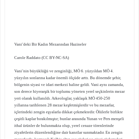
Vani’deki Bir Kadın Mezarından Hazineler
Carole Raddato (CC BY-NC-SA)
Vani’nin büyüklüğü ve zenginliği, MÖ 6. yüzyıldan MÖ 4.
yüzyılın sonlarına kadar önemli ölçüde arttı. Bu dönemde şehir,
bölgenin siyasi ve idari merkezi haline geldi. Vani aynı zamanda,
son derece hiyerarşik bir toplumu yöneten yerel seçkinlerin mezar
yeri olarak kullanıldı. Arkeologlar, yaklaşık MÖ 450-250
yıllarına tarihlenen 28 mezar keşfetmişlerdir ve bu mezarlar,
içlerindeki zengin eşyalarla dikkat çekmektedir. Ölülerle birlikte
çeşitli kaplar bırakılmıştır; bunlar arasında Yunan ve Pers menşeli
ithal ürünler de bulunmakta olup, yerel cenaze törenlerinde
ziyafetlerin düzenlendiğine dair kanıtlar sunmaktadır. En zengin