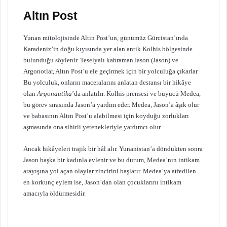
Altın Post
Yunan mitolojisinde Altın Post’un, günümüz Gürcistan’ında
Karadeniz’in doğu kıyısında yer alan antik Kolhis bölgesinde
bulunduğu söylenir. Teselyalı kahraman Iason (Jason) ve
Argonotlar, Altın Post’u ele geçirmek için bir yolculuğa çıkarlar.
Bu yolculuk, onların maceralarını anlatan destansı bir hikâye
olan
Argonautika
’da anlatılır. Kolhis prensesi ve büyücü Medea,
bu görev sırasında Jason’a yardım eder. Medea, Jason’a âşık olur
ve babasının Altın Post’u alabilmesi için koyduğu zorlukları
aşmasında ona sihirli yetenekleriyle yardımcı olur.
Ancak hikâyeleri trajik bir hâl alır. Yunanistan’a döndükten sonra
Jason başka bir kadınla evlenir ve bu durum, Medea’nın intikam
arayışına yol açan olaylar zincirini başlatır. Medea’ya atfedilen
en korkunç eylem ise, Jason’dan olan çocuklarını intikam
amacıyla öldürmesidir.