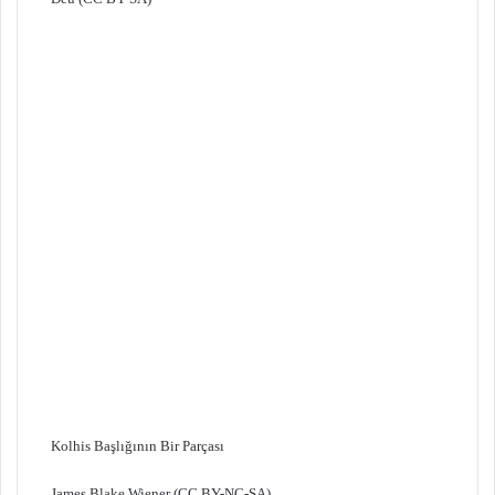
Kolhis Başlığının Bir Parçası
James Blake Wiener (CC BY-NC-SA)