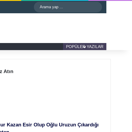
astgele Makale
Kenar Bölmesi
Dış görünümü değiştir
Arama
yap
...
Kenar Bölmesi
Dış görünümü değiştir
POPÜLER YAZILAR
z Atın
lur Kazan Esir Olup Oğlu Uruzun Çıkardığı