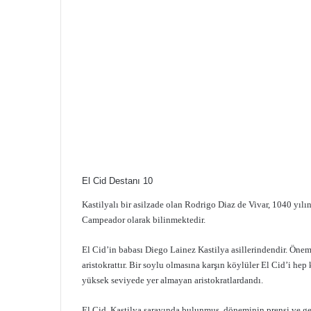
El Cid Destanı 10
Kastilyalı bir asilzade olan Rodrigo Diaz de Vivar, 1040 yı
Campeador olarak bilinmektedir.
El Cid’in babası Diego Lainez Kastilya asillerindendir. Öneml
aristokrattır. Bir soylu olmasına karşın köylüler El Cid’i hep
yüksek seviyede yer almayan aristokratlardandı.
El Cid, Kastilya sarayında bulunmuş, döneminin prensi ve gele