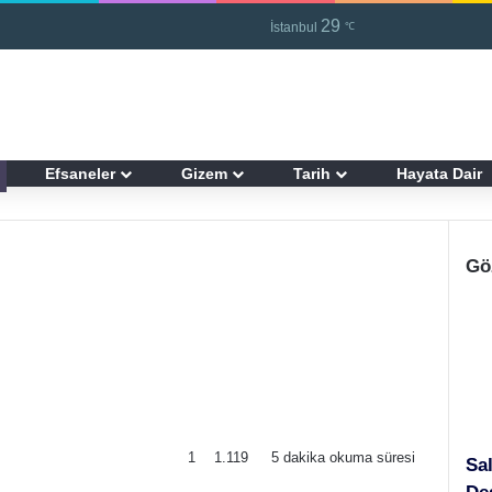
29
Kayıt Ol
R
İstanbul
℃
Efsaneler
Gizem
Tarih
Hayata Dair
Gö
1
1.119
5 dakika okuma süresi
Sa