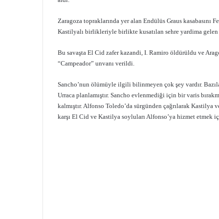
Zaragoza topraklarında yer alan Endülüs Graus kasabasını Fe
Kastilyalı birlikleriyle birlikte kusatılan sehre yardima gele
Bu savaşta El Cid zafer kazandi, I. Ramiro öldürüldu ve Arago
“Campeador” unvanı verildi.
Sancho’nun ölümüyle ilgili bilinmeyen çok şey vardır. Bazıl
Urraca planlamıştır. Sancho evlenmediği için bir varis bırakm
kalmıştır. Alfonso Toledo’da sürgünden çağrılarak Kastilya v
karşı El Cid ve Kastilya soyluları Alfonso’ya hizmet etmek için