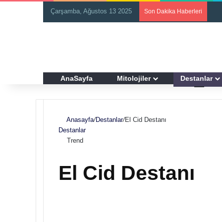
Çarşamba, Ağustos 13 2025
Son Dakika Haberleri
AnaSayfa
Mitolojiler
Destanlar
Anasayfa
/
Destanlar
/
El Cid Destanı
Destanlar
Trend
El Cid Destanı
F
B
o
i