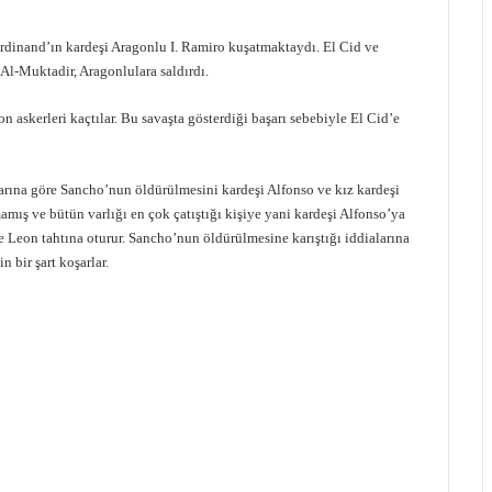
rdinand’ın kardeşi Aragonlu I. Ramiro kuşatmaktaydı. El Cid ve
n Al-Muktadir, Aragonlulara saldırdı.
n askerleri kaçtılar. Bu savaşta gösterdiği başarı sebebiyle El Cid’e
arına göre Sancho’nun öldürülmesini kardeşi Alfonso ve kız kardeşi
amış ve bütün varlığı en çok çatıştığı kişiye yani kardeşi Alfonso’ya
e Leon tahtına oturur. Sancho’nun öldürülmesine karıştığı iddialarına
 bir şart koşarlar.