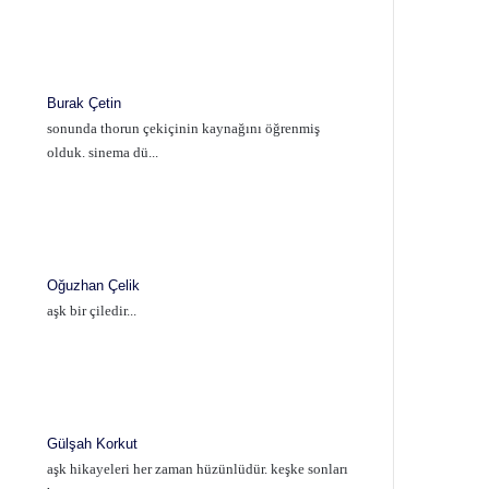
Burak Çetin
sonunda thorun çekiçinin kaynağını öğrenmiş
olduk. sinema dü...
Oğuzhan Çelik
aşk bir çiledir...
Gülşah Korkut
aşk hikayeleri her zaman hüzünlüdür. keşke sonları