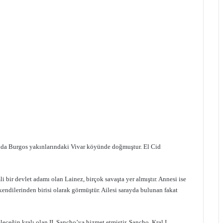
lında Burgos yakınlarındaki Vivar köyünde doğmuştur. El Cid
i bir devlet adamı olan Lainez, birçok savaşta yer almıştır. Annesi ise
 kendilerinden birisi olarak görmüştür. Ailesi sarayda bulunan fakat
ceğin kralı olan II. Sancho’ya hizmet etmiştir. Sancho, Kral I.