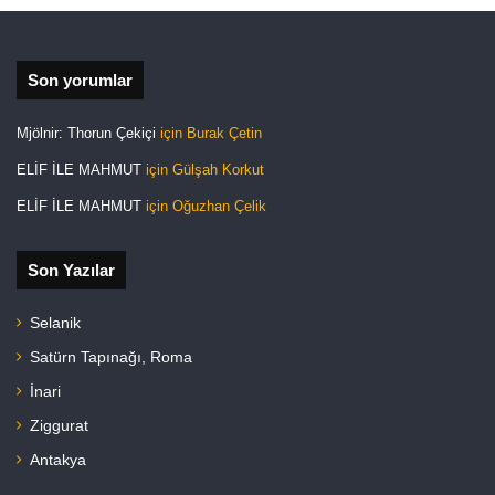
site
ook
est
si
Son yorumlar
Mjölnir: Thorun Çekiçi
için
Burak Çetin
ELİF İLE MAHMUT
için
Gülşah Korkut
ELİF İLE MAHMUT
için
Oğuzhan Çelik
Son Yazılar
Selanik
Satürn Tapınağı, Roma
İnari
Ziggurat
Antakya