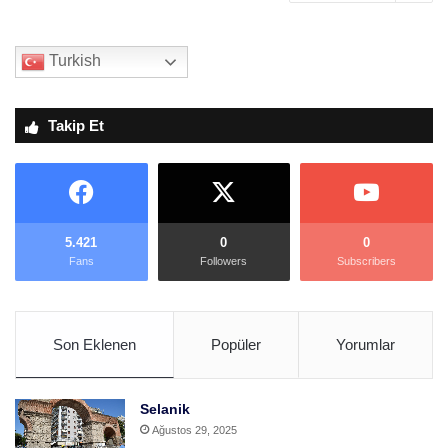
Turkish
Takip Et
5.421
0
0
Fans
Followers
Subscribers
Son Eklenen
Popüler
Yorumlar
Selanik
Ağustos 29, 2025