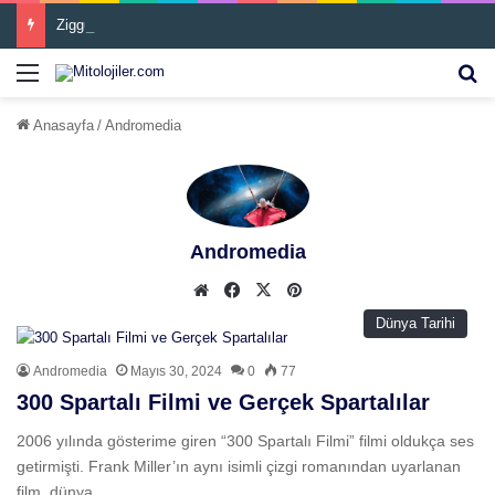
Ziggurat
Menü
Ar
Anasayfa
/
Andromedia
Andromedia
We
Fa
X
Pin
b
ceb
ter
Dünya Tarihi
site
ook
est
si
Andromedia
Mayıs 30, 2024
0
77
300 Spartalı Filmi ve Gerçek Spartalılar
2006 yılında gösterime giren “300 Spartalı Filmi” filmi oldukça ses
getirmişti. Frank Miller’ın aynı isimli çizgi romanından uyarlanan
film, dünya…