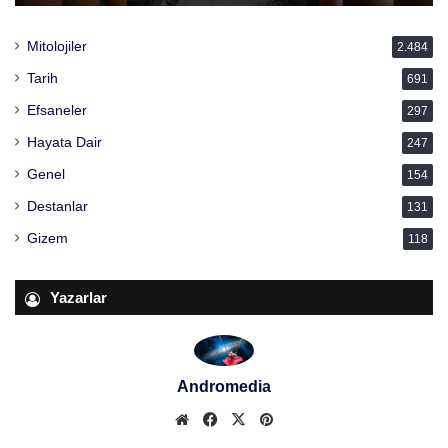
Mitolojiler
2.484
Tarih
691
Efsaneler
297
Hayata Dair
247
Genel
154
Destanlar
131
Gizem
118
Yazarlar
Andromedia
We
Fa
X
Pin
b
ceb
ter