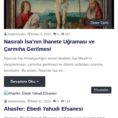
Dinler Tarihi
Andromedia
Nisan 6, 2024
0
357
Nasıralı İsa’nın İhanete Uğraması ve
Çarmıha Gerilmesi
Nasıralı İsa Hıristiyanlığın temel direkleri İsa Mesih’in
yargılanması, çarmıha gerilmesi ve ölümü anlatıları üzerine
kuruludur. Bu anlatı, Nasıralı İsa ve…
Devamını Oku »
Efsaneler
Andromedia
Mart 31, 2024
0
126
Ahasfer: Ebedi Yahudi Efsanesi
Ahasver: Ebedi Yahudi Efsanesi, tarih boyunca merakla takip