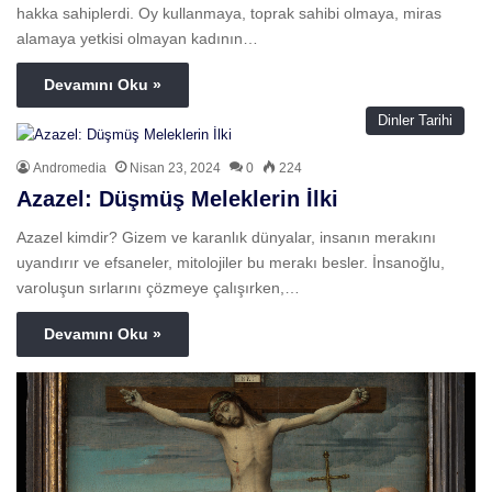
hakka sahiplerdi. Oy kullanmaya, toprak sahibi olmaya, miras
alamaya yetkisi olmayan kadının…
Devamını Oku »
Dinler Tarihi
Andromedia
Nisan 23, 2024
0
224
Azazel: Düşmüş Meleklerin İlki
Azazel kimdir? Gizem ve karanlık dünyalar, insanın merakını
uyandırır ve efsaneler, mitolojiler bu merakı besler. İnsanoğlu,
varoluşun sırlarını çözmeye çalışırken,…
Devamını Oku »