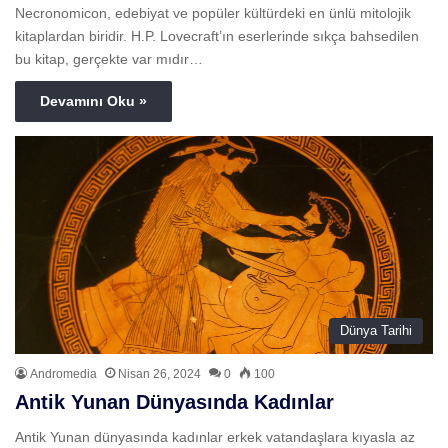
Necronomicon, edebiyat ve popüler kültürdeki en ünlü mitolojik
kitaplardan biridir. H.P. Lovecraft’ın eserlerinde sıkça bahsedilen
bu kitap, gerçekte var mıdır…
Devamını Oku »
Dünya Tarihi
Andromedia
Nisan 26, 2024
0
100
Antik Yunan Dünyasında Kadınlar
Antik Yunan dünyasında kadınlar erkek vatandaşlara kıyasla az