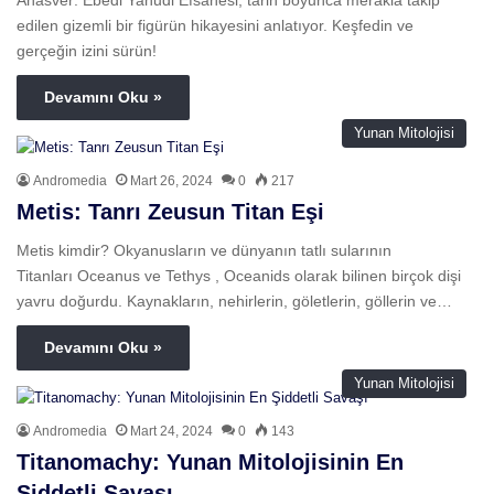
edilen gizemli bir figürün hikayesini anlatıyor. Keşfedin ve
gerçeğin izini sürün!
Devamını Oku »
Yunan Mitolojisi
Andromedia
Mart 26, 2024
0
217
Metis: Tanrı Zeusun Titan Eşi
Metis kimdir? Okyanusların ve dünyanın tatlı sularının
Titanları Oceanus ve Tethys , Oceanids olarak bilinen birçok dişi
yavru doğurdu. Kaynakların, nehirlerin, göletlerin, göllerin ve…
Devamını Oku »
Yunan Mitolojisi
Andromedia
Mart 24, 2024
0
143
Titanomachy: Yunan Mitolojisinin En
Şiddetli Savaşı