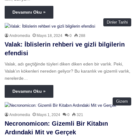
Devamını Oku »
Dinler Tarihi
Andromedia
Mayıs 18, 2024
0
288
Valak: İblislerin rehberi ve gizli bilgilerin
efendisi
Valak, adı geçtiğinde tüyleri diken diken eden bir varlık. Peki,
Valak’ın kökenleri nereden geliyor? Bu karanlık ve gizemli varlık,
nerelerde…
Devamını Oku »
Gizem
Andromedia
Mayıs 1, 2024
0
321
Necronomicon: Gizemli Bir Kitabın
Ardındaki Mit ve Gerçek