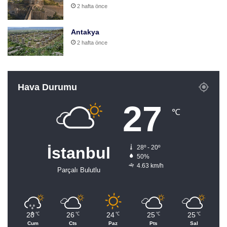
2 hafta önce
Antakya
2 hafta önce
Hava Durumu
27
℃
İstanbul
28º - 20º
50%
4.63 km/h
Parçalı Bulutlu
28
26
24
25
25
℃
℃
℃
℃
℃
Cum
Cts
Paz
Pts
Sal