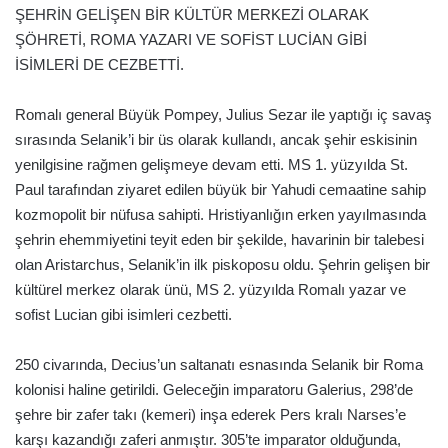
ŞEHRİN GELİŞEN BİR KÜLTÜR MERKEZİ OLARAK
ŞÖHRETİ, ROMA YAZARI VE SOFİST LUCİAN GİBİ
İSİMLERİ DE CEZBETTİ.
Romalı general Büyük Pompey, Julius Sezar ile yaptığı iç savaş
sırasında Selanik’i bir üs olarak kullandı, ancak şehir eskisinin
yenilgisine rağmen gelişmeye devam etti. MS 1. yüzyılda St.
Paul tarafından ziyaret edilen büyük bir Yahudi cemaatine sahip
kozmopolit bir nüfusa sahipti. Hristiyanlığın erken yayılmasında
şehrin ehemmiyetini teyit eden bir şekilde, havarinin bir talebesi
olan Aristarchus, Selanik’in ilk piskoposu oldu. Şehrin gelişen bir
kültürel merkez olarak ünü, MS 2. yüzyılda Romalı yazar ve
sofist Lucian gibi isimleri cezbetti.
250 civarında, Decius’un saltanatı esnasında Selanik bir Roma
kolonisi haline getirildi. Geleceğin imparatoru Galerius, 298’de
şehre bir zafer takı (kemeri) inşa ederek Pers kralı Narses’e
karşı kazandığı zaferi anmıştır. 305’te imparator olduğunda,