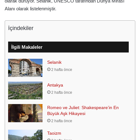
olarak duruyor. Selanik, UNESCO tarafından Dünya Mirası
Alanı olarak listelenmiştir.
İçindekiler
İlgili Makaleler
Selanik
2 hafta önce
Antakya
2 hafta önce
Romeo ve Juliet: Shakespeare’in En
Büyük Aşk Hikayesi
2 hafta önce
Taoizm