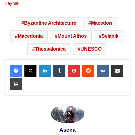
Kaynak
Byzantine Architecture
Macedon
Macedonia
Mount Athos
Selanik
Thessalonica
UNESCO
LinkedIn
Tumblr
Pinterest
Reddit
VKontakte
E-Posta ile paylaş
Yazdır
Asena