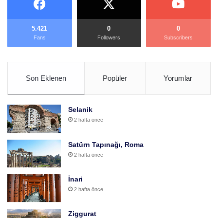
5.421
0
0
Fans
Followers
Subscribers
Son Eklenen
Popüler
Yorumlar
Selanik
2 hafta önce
Satürn Tapınağı, Roma
2 hafta önce
İnari
2 hafta önce
Ziggurat