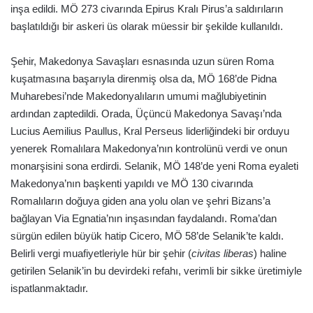
inşa edildi. MÖ 273 civarında Epirus Kralı Pirus’a saldırıların
başlatıldığı bir askeri üs olarak müessir bir şekilde kullanıldı.
Şehir, Makedonya Savaşları esnasında uzun süren Roma
kuşatmasına başarıyla direnmiş olsa da, MÖ 168’de Pidna
Muharebesi’nde Makedonyalıların umumi mağlubiyetinin
ardından zaptedildi. Orada, Üçüncü Makedonya Savaşı’nda
Lucius Aemilius Paullus, Kral Perseus liderliğindeki bir orduyu
yenerek Romalılara Makedonya’nın kontrolünü verdi ve onun
monarşisini sona erdirdi. Selanik, MÖ 148’de yeni Roma eyaleti
Makedonya’nın başkenti yapıldı ve MÖ 130 civarında
Romalıların doğuya giden ana yolu olan ve şehri Bizans’a
bağlayan Via Egnatia’nın inşasından faydalandı. Roma’dan
sürgün edilen büyük hatip Cicero, MÖ 58’de Selanik’te kaldı.
Belirli vergi muafiyetleriyle hür bir şehir (
civitas liberas
) haline
getirilen Selanik’in bu devirdeki refahı, verimli bir sikke üretimiyle
ispatlanmaktadır.