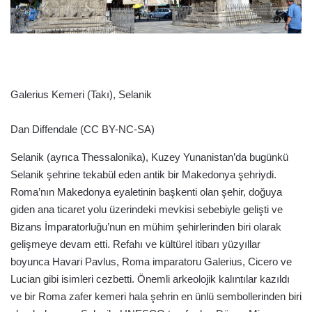
a
g
ö
n
d
e
Galerius Kemeri (Takı), Selanik
r
m
Dan Diffendale (CC BY-NC-SA)
e
Selanik (ayrıca Thessalonika), Kuzey Yunanistan’da bugünkü
k
Selanik şehrine tekabül eden antik bir Makedonya şehriydi.
Roma’nın Makedonya eyaletinin başkenti olan şehir, doğuya
giden ana ticaret yolu üzerindeki mevkisi sebebiyle gelişti ve
Bizans İmparatorluğu’nun en mühim şehirlerinden biri olarak
gelişmeye devam etti. Refahı ve kültürel itibarı yüzyıllar
boyunca Havari Pavlus, Roma imparatoru Galerius, Cicero ve
Lucian gibi isimleri cezbetti. Önemli arkeolojik kalıntılar kazıldı
ve bir Roma zafer kemeri hala şehrin en ünlü sembollerinden biri