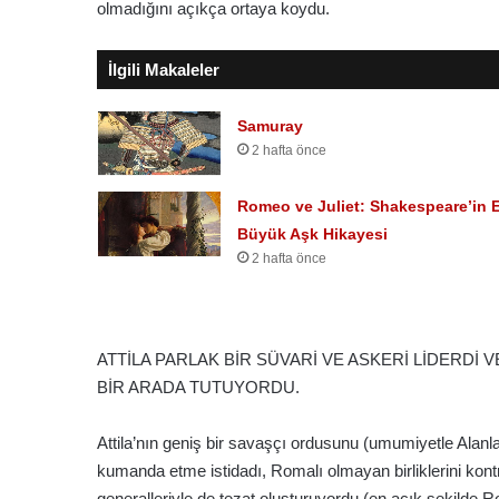
olmadığını açıkça ortaya koydu.
İlgili Makaleler
A
n
Samuray
t
2 hafta önce
a
k
y
Romeo ve Juliet: Shakespeare’in 
a
Büyük Aşk Hikayesi
2 hafta önce
2 hafta önce
Antakya
ATTİLA PARLAK BİR SÜVARİ VE ASKERİ LİDERD
BİR ARADA TUTUYORDU.
Attila’nın geniş bir savaşçı ordusunu (umumiyetle Alanlar
kumanda etme istidadı, Romalı olmayan birliklerini kon
generalleriyle de tezat oluşturuyordu (en açık şekilde Ro