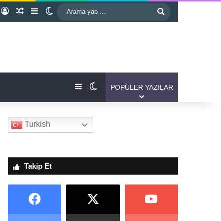
Kayıt Ol
Rastgele Makale
Kenar Bölmesi
Dış görünümü değiştir
Arama
yap
...
Kenar Bölmesi
Dış görünümü değiştir
POPÜLER YAZILAR
Turkish
Takip Et