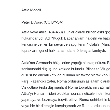
Attila Modeli
Peter D’Aprix (CC BY-SA)
Attila veya Atilla (434-453) Hunlar olarak bilinen eski 
hükümdarıydı. Adı “Küçük Baba” anlamına gelir ve bazı t
kendisine verilen bir sevgi ve saygı terimi” olabilir (Ma
toprakların genel halkı arasında terörle eş anlamlıydı.
Attila’nın Germania bölgelerine yaptığı akınlar, nüfusu 
sonlarındaki düşüşüne katkıda bulundu. Bilhassa Vizigo
düşüşüne önemli katkıda bulunan bir faktör olarak kabul
karşı kazandığı zafer, Roma ordusunun asla tam olarak 
Vizigotlara (eski düşmanları) Roma topraklarını yağmal
Attila’yı Hunların lideri olduktan sonra, neticelerinde
yapmaya ve bozmaya teşvik etti ve Roma şehirleri ile k
veya hiç bir direnişle karşılaşmadı ve Roma ordusunun 