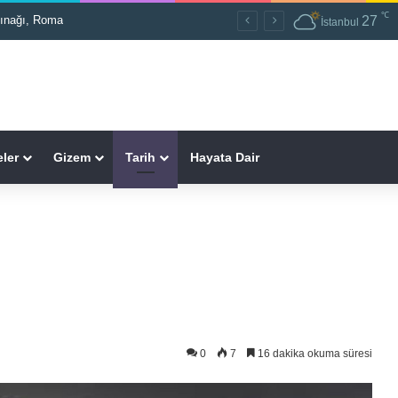
℃
27
İstanbul
ler
Gizem
Tarih
Hayata Dair
0
7
16 dakika okuma süresi