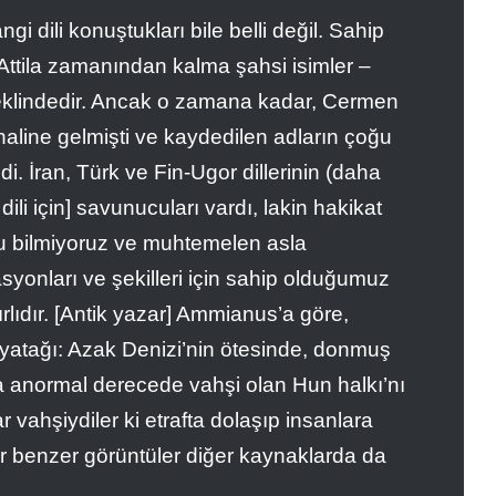
gi dili konuştukları bile belli değil. Sahip
 Attila zamanından kalma şahsi isimler –
şeklindedir. Ancak o zamana kadar, Cermen
 haline gelmişti ve kaydedilen adların çoğu
 İran, Türk ve Fin-Ugor dillerinin (daha
ili için] savunucuları vardı, lakin hakikat
nu bilmiyoruz ve muhtemelen asla
onları ve şekilleri için sahip olduğumuz
ırlıdır. [Antik yazar] Ammianus’a göre,
 yatağı: Azak Denizi’nin ötesinde, donmuş
 anormal derecede vahşi olan Hun halkı’nı
 vahşiydiler ki etrafta dolaşıp insanlara
ir benzer görüntüler diğer kaynaklarda da