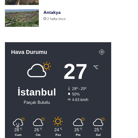
Antakya
2 hafta önce
Hava Durumu
27
℃
İstanbul
28º - 20º
50%
4.63 km/h
Parçalı Bulutlu
28
26
24
25
25
℃
℃
℃
℃
℃
Cum
Cts
Paz
Pts
Sal