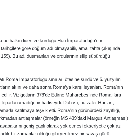
göçebe halkın lideri ve kurduğu Hun İmparatorluğu’nun
arihçilere göre doğum adı olmayabilir, ama “tahta çıkışında
n, 159). Bu ad, düşmanları ve ordularının silip süpürdüğü
Batı Roma İmparatorluğu sınırları ötesine sürdü ve 5. yüzyılın
tların akını ve daha sonra Roma’ya karşı isyanları, Roma’nın
 edilir. Vizigotların 378’de Edirne Muharebesi’nde Romalılara
toparlanamadığı bir hadiseydi. Dahası, bu zafer Hunları,
amada katılmaya teşvik etti. Roma’nın görünürdeki zayıflığı,
n korkmadan antlaşmalar (örneğin MS 439’daki Margus Antlaşması)
asabalarını geniş çaplı olarak yok etmesi ekseriyetle çok az
artık bir zamanlar olduğu gibi yenilmez bir savaş gücü