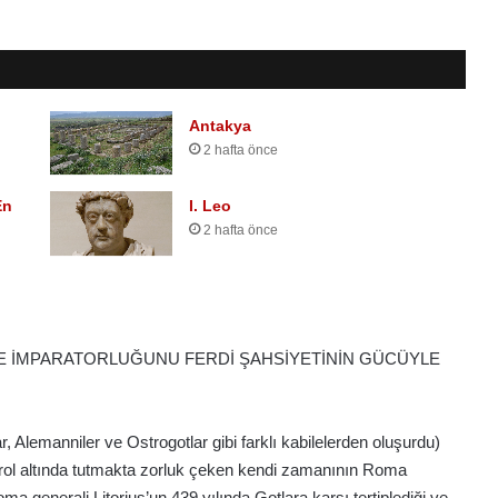
S
e
Antakya
l
2 hafta önce
a
n
i
En
I. Leo
k
2 hafta önce
2 hafta önce
Selanik
İ VE İMPARATORLUĞUNU FERDİ ŞAHSİYETİNİN GÜCÜYLE
, Alemanniler ve Ostrogotlar gibi farklı kabilelerden oluşurdu)
trol altında tutmakta zorluk çeken kendi zamanının Roma
ma generali Litorius’un 439 yılında Gotlara karşı tertiplediği ve