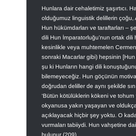
Hunlara dair cehaletimiz şaşırtıcı. Han
olduğumuz linguistik delillerin çoğu,
Hun hükümdarları ve taraftarları – 
dili Hun İmparatorluğu’nun ortak dili
kesinlikle veya muhtemelen Cermendi.
sonraki Macarlar gibi) hepsinin [Hun d
şu ki Hunların hangi dili konuştuğu
bilemeyeceğiz. Hun göçünün motivasy
doğrudan deliller de aynı şekilde sın
‘Bütün kötülüklerin kökeni ve tohum
okyanusa yakın yaşayan ve oldukça
açıklayacak hiçbir şey yoktu. O kadar
vurmaları tabiiydi. Hun vahşetine da
bulunur (209).