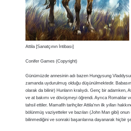
Attila [Sanatçının İntibası]
Conifer Games (Copyright)
Günümüzde annesinin adı bazen Hungysung Vladdysurf o
zamanda uydurulmuş olduğu düşünülmektedir. Babasın
olarak da bilinir) Hunların kralıydı. Genç bir adamken, A
ve at bakımı ve dövüşmeyi öğrendi. Ayrıca Romalılar ve
tahsil ettiler. Mamafih tarihçiler Attila’nın ilk yılları 
bölünmüş vaziyetteler ve bazıları (John Man gibi) onun 
bilinmediğini ve sonraki başarılarına dayanarak hiçbir şe