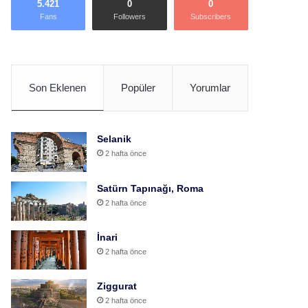
5.421
0
0
Fans
Followers
Subscribers
Son Eklenen
Popüler
Yorumlar
Selanik
2 hafta önce
Satürn Tapınağı, Roma
2 hafta önce
İnari
2 hafta önce
Ziggurat
2 hafta önce