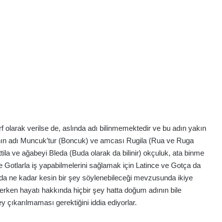
larak verilse de, aslında adı bilinmemektedir ve bu adın yakın
ın adı Muncuk’tur (Boncuk) ve amcası Rugila (Rua ve Ruga
ttila ve ağabeyi Bleda (Buda olarak da bilinir) okçuluk, ata binme
 Gotlarla iş yapabilmelerini sağlamak için Latince ve Gotça da
hakkında ne kadar kesin bir şey söylenebileceği mevzusunda ikiye
erken hayatı hakkında hiçbir şey hatta doğum adının bile
y çıkarılmaması gerektiğini iddia ediyorlar.