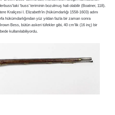
erbuss’taki ‘buss’ teriminin bozulmuş hali olabilir (Boatner, 118).
ltere Kraliçesi I. Elizabeth’in (hükümdarlığı 1558-1603) adını
 defa hükümdarlığından yüz yıldan fazla bir zaman sonra
own Bess, bütün askeri tüfekler gibi, 40 cm’lik (16 inç) bir
ede kullanılabiliyordu.