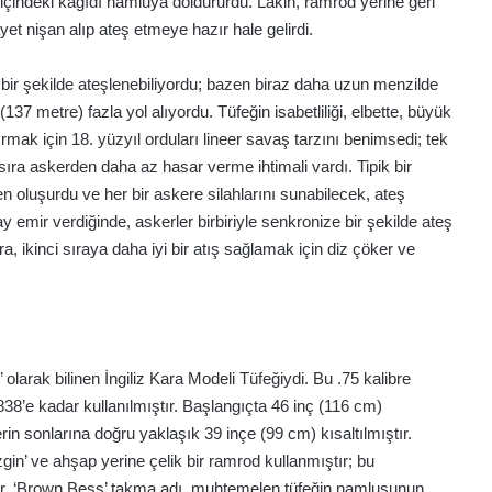
 içindeki kağıdı namluya doldururdu. Lakin, ramrod yerine geri
t nişan alıp ateş etmeye hazır hale gelirdi.
bir şekilde ateşlenebiliyordu; bazen biraz daha uzun menzilde
(137 metre) fazla yol alıyordu. Tüfeğin isabetliliği, elbette, büyük
tırmak için 18. yüzyıl orduları lineer savaş tarzını benimsedi; tek
 sıra askerden daha az hasar verme ihtimali vardı. Tipik bir
oluşurdu ve her bir askere silahlarını sunabilecek, ateş
 emir verdiğinde, askerler birbiriyle senkronize bir şekilde ateş
ıra, ikinci sıraya daha iyi bir atış sağlamak için diz çöker ve
olarak bilinen İngiliz Kara Modeli Tüfeğiydi. Bu .75 kalibre
838’e kadar kullanılmıştır. Başlangıçta 46 inç (116 cm)
in sonlarına doğru yaklaşık 39 inçe (99 cm) kısaltılmıştır.
in’ ve ahşap yerine çelik bir ramrod kullanmıştır; bu
mıştır. ‘Brown Bess’ takma adı, muhtemelen tüfeğin namlusunun