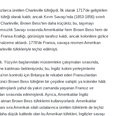
arca üretilen Charleville tüfeğiydi. İlk olarak 1717’de geliştirilen
tüfeği olarak kaldı; ancak Kırım Savaşı’nda (1853-1856) sınırlı
lan Charleville, Brown Bess’ten daha küçüktü; bu, taşımayı
ağımsızlık Savaşı sırasında Amerikalılar hem Brown Bess hem de
 Fransa Krallığı, görünüşte tarafsız kaldı, ancak kolonilere gizlice
ri malzeme aktardı. 1778’de Fransa, savaşa resmen Amerikan
leville tüfekleriyle teçhiz edilmişti.
ardı. Yüzyılın başlarındaki müstemleke çatışmaları sırasında,
ne katılması bekleniyordu; bu, İngiliz koloni yerleşimlerini
a’nın kontrolü için Britanya ile rekabet eden Fransızlardan
nici Brown Bess tüfeğinin bir çeşidine sahipti; ya koloniler hâlâ
n almışlardı yahut da yakın zamanda yaşanan Fransız ve
ı sırasında edinmişlerdi. Ayrıca, Amerikalılar İngiliz
alınan Brown Bess tüfeklerini kullanıyorlardı. Amerikalılar
anı sıra Amerikalı silah ustalarınca üretilen tüfeklerle de teçhiz
aha düşük kalitede olan bu Amerikan tüfekleri, İngilizler savaşı