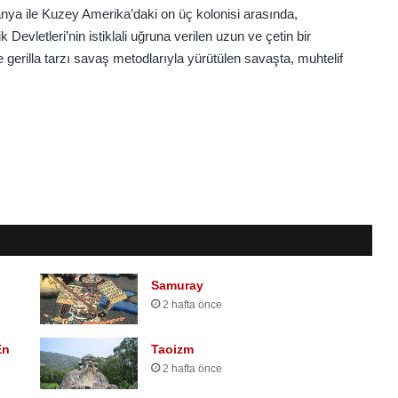
ya ile Kuzey Amerika’daki on üç kolonisi arasında,
 Devletleri’nin istiklali uğruna verilen uzun ve çetin bir
erilla tarzı savaş metodlarıyla yürütülen savaşta, muhtelif
Samuray
2 hafta önce
En
Taoizm
2 hafta önce