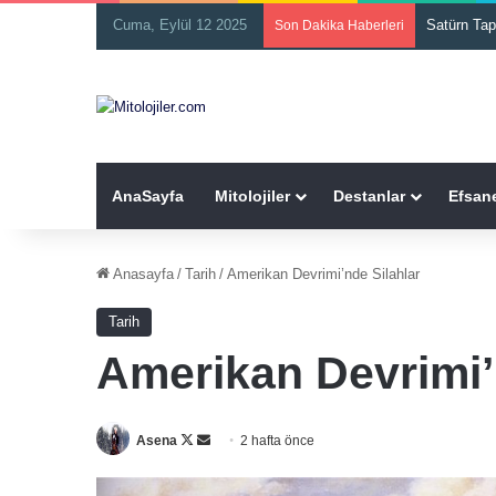
Cuma, Eylül 12 2025
İnari
Son Dakika Haberleri
AnaSayfa
Mitolojiler
Destanlar
Efsane
Anasayfa
/
Tarih
/
Amerikan Devrimi’nde Silahlar
Tarih
Amerikan Devrimi’
Asena
F
B
2 hafta önce
o
i
l
r