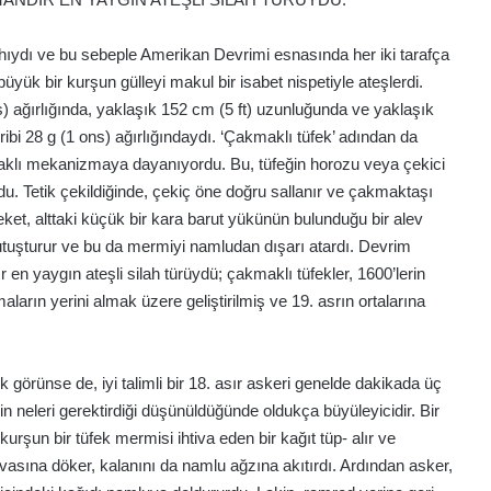
ahıydı ve bu sebeple Amerikan Devrimi esnasında her iki tarafça
 büyük bir kurşun gülleyi makul bir isabet nispetiyle ateşlerdi.
 lbs) ağırlığında, yaklaşık 152 cm (5 ft) uzunluğunda ve yaklaşık
kribi 28 g (1 ons) ağırlığındaydı. ‘Çakmaklı tüfek’ adından da
akmaklı mekanizmaya dayanıyordu. Bu, tüfeğin horozu veya çekici
u. Tetik çekildiğinde, çekiç öne doğru sallanır ve çakmaktaşı
reket, alttaki küçük bir kara barut yükünün bulunduğu bir alev
 tutuşturur ve bu da mermiyi namludan dışarı atardı. Devrim
en yaygın ateşli silah türüydü; çakmaklı tüfekler, 1600’lerin
maların yerini almak üzere geliştirilmiş ve 19. asrın ortalarına
görünse de, iyi talimli bir 18. asır askeri genelde dakikada üç
in neleri gerektirdiği düşünüldüğünde oldukça büyüleyicidir. Bir
urşun bir tüfek mermisi ihtiva eden bir kağıt tüp- alır ve
tavasına döker, kalanını da namlu ağzına akıtırdı. Ardından asker,