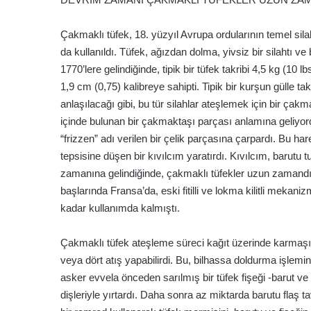
Çakmaklı tüfek, 18. yüzyıl Avrupa ordularının temel sil
da kullanıldı. Tüfek, ağızdan dolma, yivsiz bir silahtı ve
1770’lere gelindiğinde, tipik bir tüfek takribi 4,5 kg (10
1,9 cm (0,75) kalibreye sahipti. Tipik bir kurşun gülle ta
anlaşılacağı gibi, bu tür silahlar ateşlemek için bir ç
içinde bulunan bir çakmaktaşı parçası anlamına geliyord
“frizzen” adı verilen bir çelik parçasına çarpardı. Bu ha
tepsisine düşen bir kıvılcım yaratırdı. Kıvılcım, barutu
zamanına gelindiğinde, çakmaklı tüfekler uzun zamandır 
başlarında Fransa’da, eski fitilli ve lokma kilitli mekaniz
kadar kullanımda kalmıştı.
Çakmaklı tüfek ateşleme süreci kağıt üzerinde karmaşık 
veya dört atış yapabilirdi. Bu, bilhassa doldurma işlemin
asker evvela önceden sarılmış bir tüfek fişeği -barut ve k
dişleriyle yırtardı. Daha sonra az miktarda barutu flaş 