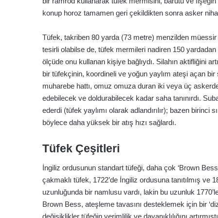
bir ramrod kullanarak tüfek mermisini, barutu ve fişeğin
konup horoz tamamen geri çekildikten sonra asker nihaye
Tüfek, takriben 80 yarda (73 metre) menzilden müessir 
tesirli olabilse de, tüfek mermileri nadiren 150 yardadan 
ölçüde onu kullanan kişiye bağlıydı. Silahın aktifliğini ar
bir tüfekçinin, koordineli ve yoğun yaylım ateşi açan bir
muharebe hattı, omuz omuza duran iki veya üç askerden 
edebilecek ve doldurabilecek kadar saha tanınırdı. Subay
ederdi (tüfek yaylımı olarak adlandırılır); bazen birinci s
böylece daha yüksek bir atış hızı sağlardı.
Tüfek Çeşitleri
İngiliz ordusunun standart tüfeği, daha çok ‘Brown Bess’ 
çakmaklı tüfek, 1722’de İngiliz ordusuna tanıtılmış ve 1
uzunluğunda bir namlusu vardı, lakin bu uzunluk 1770’ler
Brown Bess, ateşleme tavasını desteklemek için bir ‘dizg
değişiklikler tüfeğin verimlilik ve dayanıklılığını artır