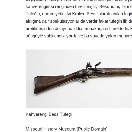
kahverengimsi renginden türetilmiştir; ‘Bess’ ismi, ‘blund
Tüfeğin, umumiyetle ‘İyi Kraliçe Bess’ olarak anılan İngi
aldığına dair spekülasyonlar da vardır fakat tüfeğin ilk
üretilmesinden dolayı bu iddia münakaşa edilmektedir. Br
süngüyle sabitlenebiliyordu ve bu sayede yakın muhareb
Kahverengi Bess Tüfeği
Missouri History Museum (Public Domain)