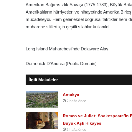
Amerikan Bağımsızlık Savaşı (1775-1783), Büyük Britan
Amerikalıların hürriyetleri ve nihayetinde Amerika Birleşik
mücadeleydi. Hem geleneksel doğrusal taktikler hem de g
muharebe stilleri için çeşitli silahlar kullanıldı.
Long Island Muharebesi’nde Delaware Alayı
Domenick D’Andrea (Public Domain)
İlgili Makaleler
Antakya
2 hafta önce
Romeo ve Juliet: Shakespeare’in 
Büyük Aşk Hikayesi
2 hafta önce