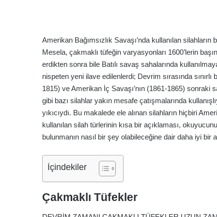
A
Amerikan Bağımsızlık Savaşı’nda kullanılan silahların b
n
Mesela, çakmaklı tüfeğin varyasyonları 1600’lerin başı
t
erdikten sonra bile Batılı savaş sahalarında kullanılmay
a
nispeten yeni ilave edilenlerdi; Devrim sırasında sınırlı
k
1815) ve Amerikan İç Savaşı’nın (1861-1865) sonraki sa
y
a
gibi bazı silahlar yakın mesafe çatışmalarında kullanış
yıkıcıydı. Bu makalede ele alınan silahların hiçbiri A
2 hafta önce
kullanılan silah türlerinin kısa bir açıklaması, okuyu
Antakya
bulunmanın nasıl bir şey olabileceğine dair daha iyi bir 
İçindekiler
Çakmaklı Tüfekler
DEVRİM ZAMANI ÇAKMAKLI TÜFEKLER UZUN ZAMA