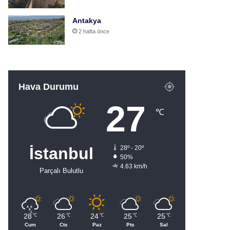
Antakya
2 hafta önce
Hava Durumu
27
℃
İstanbul
28º - 20º
50%
4.63 km/h
Parçalı Bulutlu
28
26
24
25
25
℃
℃
℃
℃
℃
Cum
Cts
Paz
Pts
Sal