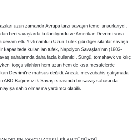
S
azıları uzun zamandır Avrupa tarzı savaşın temel unsurlarıydı.
e
ndan beri savaşlarda kullanılıyordu ve Amerikan Devrimi sona
l
a devam etti. Yivli namlulu Uzun Tüfek gibi diğer silahlar savaşa
a
 bir kapasitede kullanılan tüfek, Napolyon Savaşları’nın (1803-
n
vaş sahalarında daha fazla kullanıldı. Süngü, tomahawk ve kılıç
i
k
lıyken, topçu silahları hem uzun hem de kısa mesafelerde
merikan Devrimi’ne mahsus değildi. Ancak, mevzubahis çatışmada
2 hafta önce
cunun ABD Bağımsızlık Savaşı sırasında bir savaş sahasında
Selanik
anlayışa sahip olmasına yardımcı olabilir.
NDIR EN YAYGIN ATEŞLİ SİLAH TÜRÜYDÜ.