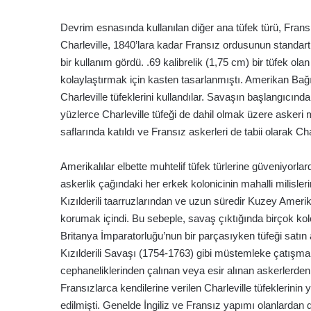
Devrim esnasında kullanılan diğer ana tüfek türü, Fransızl
Charleville, 1840’lara kadar Fransız ordusunun standart 
bir kullanım gördü. .69 kalibrelik (1,75 cm) bir tüfek o
kolaylaştırmak için kasten tasarlanmıştı. Amerikan B
Charleville tüfeklerini kullandılar. Savaşın başlangıcında
yüzlerce Charleville tüfeği de dahil olmak üzere aske
saflarında katıldı ve Fransız askerleri de tabii olarak Char
Amerikalılar elbette muhtelif tüfek türlerine güveniyorl
askerlik çağındaki her erkek kolonicinin mahalli milisleri
Kızılderili taarruzlarından ve uzun süredir Kuzey Amerik
korumak içindi. Bu sebeple, savaş çıktığında birçok kolo
Britanya İmparatorluğu’nun bir parçasıyken tüfeği satı
Kızılderili Savaşı (1754-1763) gibi müstemleke çatışmalar
cephaneliklerinden çalınan veya esir alınan askerlerden 
Fransızlarca kendilerine verilen Charleville tüfeklerinin y
edilmişti. Genelde İngiliz ve Fransız yapımı olanlardan d