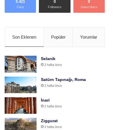
5.421
0
0
Fans
Followers
Subscribers
Son Eklenen
Popüler
Yorumlar
Selanik
2 hafta önce
Satürn Tapınağı, Roma
2 hafta önce
İnari
2 hafta önce
Ziggurat
2 hafta önce