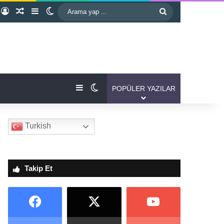
Kayıt Ol
Rastgele Makale
Kenar Bölmesi
Dış görünümü değiştir
Arama
yap
...
Kenar Bölmesi
Dış görünümü değiştir
POPÜLER YAZILAR
Turkish
Takip Et