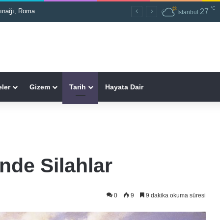
℃
27
İstanbul
ler
Gizem
Tarih
Hayata Dair
nde Silahlar
0
9
9 dakika okuma süresi