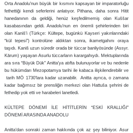
Orta Anadolu’nun büyük bir kısmını kapsayan bir imparatorluğu
fethettiği kendi seferlerini anlatıyor. Pithana, daha sonra Hitit
hanedanının da geldiği, henüz keşfedilmemiş olan Kuššar
kasabasından geldi. Anadolu’nun en önemli şehirlerinden biri
olan Kaniš’i (Türkçe: Kültepe, bugünkü Kayseri yakınlarındaki
“kül tepesi”) kontrolüne aldıktan sonra, ikametgahını oraya
taşıdı. Kaniš uzun süredir orada bir tüccar banliyösünde (Assyr.
Kārum) yaşayan Asurlu tüccarların karargahıydı. Mektuplarında
ara sıra “Büyük Dük” Anitta’ya atıfta bulunuyorlar ve bu nedenle
bu hükümdarı Mezopotamya tarihi ile kabaca ilişkilendirebilir ve
tarih MÖ 1730’lara kadar uzanabilir. Anitta ayrıca, o zamana
kadar bağımsız bir prensliğin merkezi olan Hattuša şehrini de
fethedip yok etti ve harabeleri lanetledi.
KÜLTEPE DÖNEMİ İLE HİTİTLERİN “ESKİ KRALLIĞI”
DÖNEMİ ARASINDA ANADOLU
Anitta’dan sonraki zaman hakkında çok az şey biliniyor. Asur