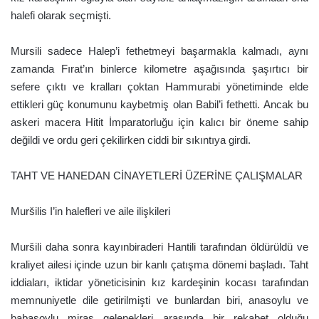
halefi olarak seçmişti.
Mursili sadece Halep’i fethetmeyi başarmakla kalmadı, aynı
zamanda Fırat’ın binlerce kilometre aşağısında şaşırtıcı bir
sefere çıktı ve kralları çoktan Hammurabi yönetiminde elde
ettikleri güç konumunu kaybetmiş olan Babil’i fethetti. Ancak bu
askeri macera Hitit İmparatorluğu için kalıcı bir öneme sahip
değildi ve ordu geri çekilirken ciddi bir sıkıntıya girdi.
TAHT VE HANEDAN CİNAYETLERİ ÜZERİNE ÇALIŞMALAR
Muršilis I’in halefleri ve aile ilişkileri
Muršili daha sonra kayınbiraderi Hantili tarafından öldürüldü ve
kraliyet ailesi içinde uzun bir kanlı çatışma dönemi başladı. Taht
iddiaları, iktidar yöneticisinin kız kardeşinin kocası tarafından
memnuniyetle dile getirilmişti ve bunlardan biri, anasoylu ve
babasoylu miras gelenekleri arasında bir rekabet olduğu