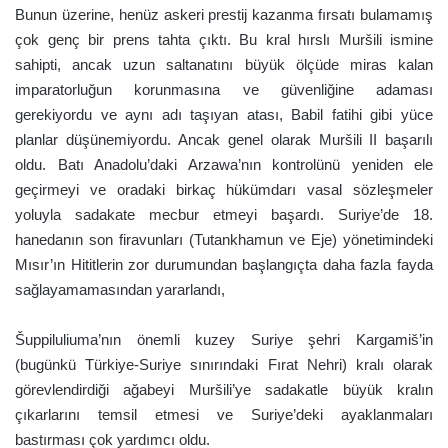
Bunun üzerine, henüz askeri prestij kazanma fırsatı bulamamış
çok genç bir prens tahta çıktı. Bu kral hırslı Muršili ismine
sahipti, ancak uzun saltanatını büyük ölçüde miras kalan
imparatorluğun korunmasına ve güvenliğine adaması
gerekiyordu ve aynı adı taşıyan atası, Babil fatihi gibi yüce
planlar düşünemiyordu. Ancak genel olarak Muršili II başarılı
oldu. Batı Anadolu’daki Arzawa’nın kontrolünü yeniden ele
geçirmeyi ve oradaki birkaç hükümdarı vasal sözleşmeler
yoluyla sadakate mecbur etmeyi başardı. Suriye’de 18.
hanedanın son firavunları (Tutankhamun ve Eje) yönetimindeki
Mısır’ın Hititlerin zor durumundan başlangıçta daha fazla fayda
sağlayamamasından yararlandı,
Šuppiluliuma’nın önemli kuzey Suriye şehri Kargamiš’in
(bugünkü Türkiye-Suriye sınırındaki Fırat Nehri) kralı olarak
görevlendirdiği ağabeyi Muršili’ye sadakatle büyük kralın
çıkarlarını temsil etmesi ve Suriye’deki ayaklanmaları
bastırması çok yardımcı oldu.