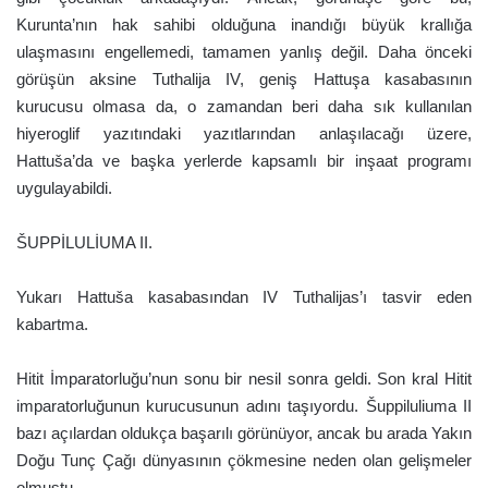
Kurunta’nın hak sahibi olduğuna inandığı büyük krallığa
ulaşmasını engellemedi, tamamen yanlış değil. Daha önceki
görüşün aksine Tuthalija IV, geniş Hattuşa kasabasının
kurucusu olmasa da, o zamandan beri daha sık kullanılan
hiyeroglif yazıtındaki yazıtlarından anlaşılacağı üzere,
Hattuša’da ve başka yerlerde kapsamlı bir inşaat programı
uygulayabildi.
ŠUPPİLULİUMA II.
Yukarı Hattuša kasabasından IV Tuthalijas’ı tasvir eden
kabartma.
Hitit İmparatorluğu’nun sonu bir nesil sonra geldi. Son kral Hitit
imparatorluğunun kurucusunun adını taşıyordu. Šuppiluliuma II
bazı açılardan oldukça başarılı görünüyor, ancak bu arada Yakın
Doğu Tunç Çağı dünyasının çökmesine neden olan gelişmeler
olmuştu.