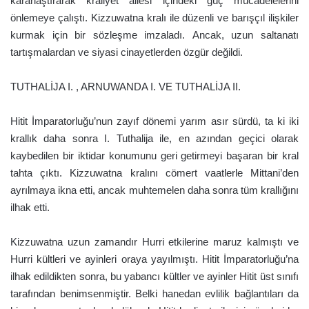
kararlaştırarak kraliyet ailesi içindeki güç mücadelelerini
önlemeye çalıştı. Kizzuwatna kralı ile düzenli ve barışçıl ilişkiler
kurmak için bir sözleşme imzaladı. Ancak, uzun saltanatı
tartışmalardan ve siyasi cinayetlerden özgür değildi.
TUTHALİJA I. , ARNUWANDA I. VE TUTHALİJA II.
Hitit İmparatorluğu’nun zayıf dönemi yarım asır sürdü, ta ki iki
krallık daha sonra I. Tuthalija ile, en azından geçici olarak
kaybedilen bir iktidar konumunu geri getirmeyi başaran bir kral
tahta çıktı. Kizzuwatna kralını cömert vaatlerle Mittani’den
ayrılmaya ikna etti, ancak muhtemelen daha sonra tüm krallığını
ilhak etti.
Kizzuwatna uzun zamandır Hurri etkilerine maruz kalmıştı ve
Hurri kültleri ve ayinleri oraya yayılmıştı. Hitit İmparatorluğu’na
ilhak edildikten sonra, bu yabancı kültler ve ayinler Hitit üst sınıfı
tarafından benimsenmiştir. Belki hanedan evlilik bağlantıları da