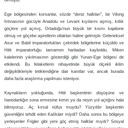
Ege bölgesinden korsanlar, sözde “deniz halkları”, bir Viking
fırtınasının gücüyle Anadolu ve Levant kıyılarını aşmış, kıtlık
göçlere yol açmış, Ortadoğu’nun büyük bir kısmı kapitone
olmuş ve göçebe aşiretlerin otlakları haline gelmiştir. Geleneksel
Asur ve Babil imparatorlukları çekirdek bölgelerine küçüldü ve
Hitit imparatorluğu tamamen haritadan kayboldu. Miken
kalelerinin yıkılmasının gösterdiği gibi Yunan-Ege bölgesi de
etkilendi. Bu felaketlerin nihayetinde büyük ölçekli iklim
değişiklikleriyle tetiklendiğine dair kanıtlar var, ancak burada
daha fazla araştırma yapılması isteniyor.
Kaynakların yokluğunda, Hitit başkentinin düşüşüne ve
hanedanlığın sona ermesine kimin ya da neyin yol açtığını hala
bilmiyoruz. Aç kırsal nüfus muydu? Yüzyıldır başkentin
güvenliğini tehdit eden Kaškäer miydi? Daha sonra bu bölgeye
yerleşenler Frigler gibi yeni göç etmiş halklar mıydı? Sosyal