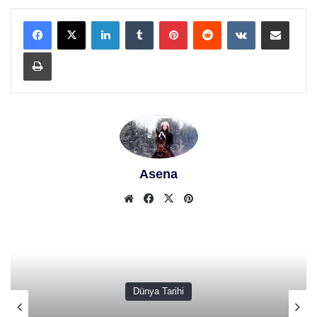
LinkedIn
Tumblr
Pinterest
Reddit
VKontakte
E-Posta ile paylaş
Yazdır
Asena
We
Fa
X
Pin
b
ceb
ter
site
ook
est
si
Dünya Tarihi