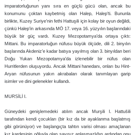
imparatorluğunun yanı sıra en güçlü gücü olan, ancak bu
konumunu çoktan kaybetmiş olan Halep, Halep’ti. Bununla
birlikte, Kuzey Suriye’nin fethi Hattuşili için kolay bir oyun değildi,
çünkü Halep’in arkasında MÖ 17. veya 16. yüzyılın başlarındaki
büyük bir güç vardı. Kuzey Mezopotamya’da ortaya çıktı:
Mittani. Bu imparatorluğun nüfusu büyük ölçüde, dili 2. binyılın
başlarında Akdeniz’e kadar batıya yayılmış olan 3. binyıldan beri
Doğu Yukarı Mezopotamya’da izlenebilir bir nüfus olan
Hurritlerden oluşuyordu. Ancak Mittani hanedanı, onları bu Hint-
Aryan nüfusunun yakın akrabaları olarak tanımlayan garip
isimler ve dini gelenekler kullandı.
MURSİLİ I.
Güneydeki genişlemedeki atılım ancak Murşili I. Hattušili
tarafından kendi çocukları (bir kız da bir ayaklanma başlatmış
gibi görünüyor) ve başlangıçta tahtın varisi olması amaçlanan
kız kardeşinin oğluyla olan sayısız anlaşmazlığın ardından onu