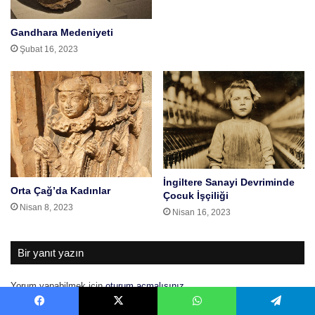
Gandhara Medeniyeti
Şubat 16, 2023
İngiltere Sanayi Devriminde
Orta Çağ’da Kadınlar
Çocuk İşçiliği
Nisan 8, 2023
Nisan 16, 2023
Bir yanıt yazın
Yorum yapabilmek için
oturum açmalısınız
.
Facebook
X
WhatsApp
Telegram