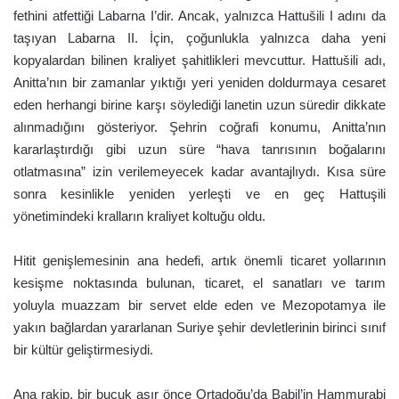
fethini atfettiği Labarna I’dir. Ancak, yalnızca Hattušili I adını da
taşıyan Labarna II. İçin, çoğunlukla yalnızca daha yeni
kopyalardan bilinen kraliyet şahitlikleri mevcuttur. Hattušili adı,
Anitta’nın bir zamanlar yıktığı yeri yeniden doldurmaya cesaret
eden herhangi birine karşı söylediği lanetin uzun süredir dikkate
alınmadığını gösteriyor. Şehrin coğrafi konumu, Anitta’nın
kararlaştırdığı gibi uzun süre “hava tanrısının boğalarını
otlatmasına” izin verilemeyecek kadar avantajlıydı. Kısa süre
sonra kesinlikle yeniden yerleşti ve en geç Hattuşili
yönetimindeki kralların kraliyet koltuğu oldu.
Hitit genişlemesinin ana hedefi, artık önemli ticaret yollarının
kesişme noktasında bulunan, ticaret, el sanatları ve tarım
yoluyla muazzam bir servet elde eden ve Mezopotamya ile
yakın bağlardan yararlanan Suriye şehir devletlerinin birinci sınıf
bir kültür geliştirmesiydi.
Ana rakip, bir buçuk asır önce Ortadoğu’da Babil’in Hammurabi