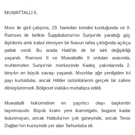
MUWATTALLİ II.
Mısır ile gizli çatışma, 19. hanedan kendini kurduğunda ve II.
Ramses ile birlikte Šuppiluliuma’nın Suriye’de yarattığı güç
ilişkilerini artık kabul etmeyen bir firavun tahta çıktığında açıkça
patlak verdi. Bu arada Hatti’de de bir taht değişikliği
yaşandı. Ramses II ve Muwattallis II orduları arasında,
muhtemelen Suriye’nin merkezinde Kadeş yakınlarında 2.
binyılın en büyük savaşı yaşandı. Mısırlılar ağır yenilgiden kıl
payı kurtuldular, ancak Hititler üstünlüklerini gerçek bir zafere
dönüştüremedi. Bölgesel statüko muhafaza edildi.
Muwattalli hükümetinin en şaşırtıcı olayı başkentin
taşınmasıdır. Büyük kralın yeni ikametgahı, bugüne kadar
bulunmayan, ancak Hattuša’nın çok güneyinde, ancak Toros
Dağları’nın kuzeyinde yer alan Tarhuntaša idi.