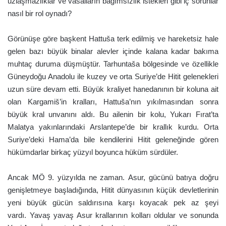
uzlaşmazlıklar ve vasalların bağımsızlık istekleri gibi iç sorunlar
nasıl bir rol oynadı?
Görünüşe göre başkent Hattuša terk edilmiş ve hareketsiz hale
gelen bazı büyük binalar alevler içinde kalana kadar bakıma
muhtaç duruma düşmüştür. Tarhuntaša bölgesinde ve özellikle
Güneydoğu Anadolu ile kuzey ve orta Suriye’de Hitit gelenekleri
uzun süre devam etti. Büyük kraliyet hanedanının bir koluna ait
olan Kargamiš’in kralları, Hattuša’nın yıkılmasından sonra
büyük kral unvanını aldı. Bu ailenin bir kolu, Yukarı Fırat’ta
Malatya yakınlarındaki Arslantepe’de bir krallık kurdu. Orta
Suriye’deki Hama’da bile kendilerini Hitit geleneğinde gören
hükümdarlar birkaç yüzyıl boyunca hüküm sürdüler.
Ancak MÖ 9. yüzyılda ne zaman. Asur, gücünü batıya doğru
genişletmeye başladığında, Hitit dünyasının küçük devletlerinin
yeni büyük gücün saldırısına karşı koyacak pek az şeyi
vardı. Yavaş yavaş Asur krallarının kolları oldular ve sonunda