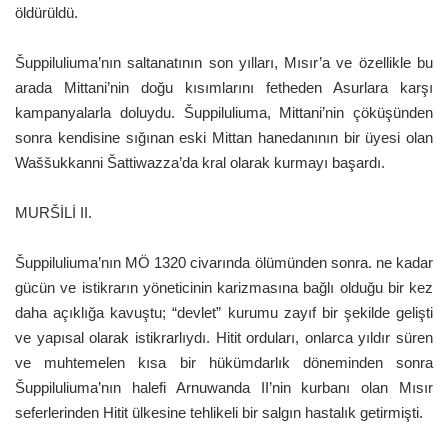
öldürüldü.
Šuppiluliuma’nın saltanatının son yılları, Mısır’a ve özellikle bu
arada Mittani’nin doğu kısımlarını fetheden Asurlara karşı
kampanyalarla doluydu. Šuppiluliuma, Mittani’nin çöküşünden
sonra kendisine sığınan eski Mittan hanedanının bir üyesi olan
Waššukkanni Šattiwazza’da kral olarak kurmayı başardı.
MURŠİLİ II.
Šuppiluliuma’nın MÖ 1320 civarında ölümünden sonra. ne kadar
gücün ve istikrarın yöneticinin karizmasına bağlı olduğu bir kez
daha açıklığa kavuştu; “devlet” kurumu zayıf bir şekilde gelişti
ve yapısal olarak istikrarlıydı. Hitit orduları, onlarca yıldır süren
ve muhtemelen kısa bir hükümdarlık döneminden sonra
Šuppiluliuma’nın halefi Arnuwanda II’nin kurbanı olan Mısır
seferlerinden Hitit ülkesine tehlikeli bir salgın hastalık getirmişti.