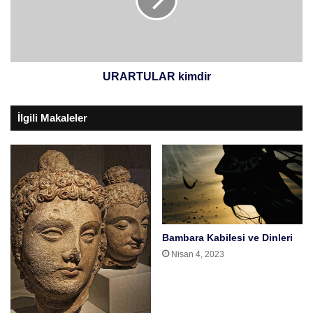
d
T
i
U
r
L
?
A
R
k
URARTULAR kimdir
i
m
İlgili Makaleler
d
i
r
Bambara Kabilesi ve Dinleri
Nisan 4, 2023