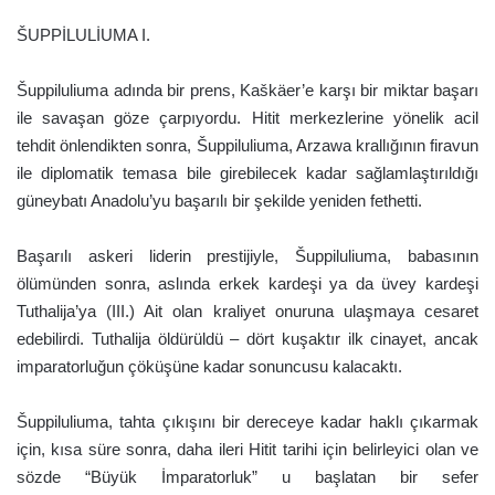
ŠUPPİLULİUMA I.
Šuppiluliuma adında bir prens, Kaškäer’e karşı bir miktar başarı
ile savaşan göze çarpıyordu. Hitit merkezlerine yönelik acil
tehdit önlendikten sonra, Šuppiluliuma, Arzawa krallığının firavun
ile diplomatik temasa bile girebilecek kadar sağlamlaştırıldığı
güneybatı Anadolu’yu başarılı bir şekilde yeniden fethetti.
Başarılı askeri liderin prestijiyle, Šuppiluliuma, babasının
ölümünden sonra, aslında erkek kardeşi ya da üvey kardeşi
Tuthalija’ya (III.) Ait olan kraliyet onuruna ulaşmaya cesaret
edebilirdi. Tuthalija öldürüldü – dört kuşaktır ilk cinayet, ancak
imparatorluğun çöküşüne kadar sonuncusu kalacaktı.
Šuppiluliuma, tahta çıkışını bir dereceye kadar haklı çıkarmak
için, kısa süre sonra, daha ileri Hitit tarihi için belirleyici olan ve
sözde “Büyük İmparatorluk” u başlatan bir sefer