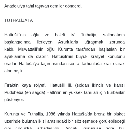
Anadolu’ya tahıl taşıyan gemiler gönderdi.
TUTHALİJA IV.
Hattušili’nin oğlu ve halefi IV. Tuthalija, saltanatının
başlangıcında ilerleyen Asurlularla uğraşmak zorunda
kaldı. Muwattalli’nin oğlu Kurunta tarafından başlatılan bir
ayaklanma da olabilir. Hattuşili’nin büyük kraliyet konutunu
oradan Hattuša’ya taşımasından sonra Tarhuntaša kralı olarak
atanmıştı.
Fıraktin kaya rölyefi, Hattušili III. (soldan ikinci) ve karısı
Puduheba (en sağda) Hatti’nin en yüksek tanrıları için kurbanlar
gösteriyor.
Kurunta ve Tuthalija, 1986 yılında Hattuša’da bronz bir plaket
üzerinde bulunan ikisi arasındaki bir sözleşmede görülebileceği
gibi çocukluk arkadaşıydı. Ancak, görünüşe göre bu,