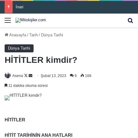
Ziggurat
Menü
Ar
Anasayfa
/
Tarih
/
Dünya Tarihi
Dünya Tarihi
HİTİTLER kimdir?
Asena
F
B
Şubat 13, 2023
9
166
o
i
11 dakika okuma süresi
l
r
l
e
o
-
w
p
HİTİTLER
o
o
n
s
HİTİT TARİHİNİN ANA HATLARI
X
t