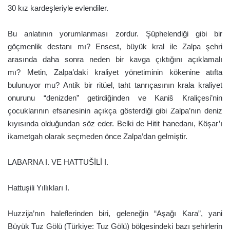
30 kız kardeşleriyle evlendiler.
Bu anlatının yorumlanması zordur. Şüphelendiği gibi bir
göçmenlik destanı mı? Ensest, büyük kral ile Zalpa şehri
arasında daha sonra neden bir kavga çıktığını açıklamalı
mı? Metin, Zalpa’daki kraliyet yönetiminin kökenine atıfta
bulunuyor mu? Antik bir ritüel, taht tanrıçasının krala kraliyet
onurunu “denizden” getirdiğinden ve Kaniš Kraliçesi’nin
çocuklarının efsanesinin açıkça gösterdiği gibi Zalpa’nın deniz
kıyısında olduğundan söz eder. Belki de Hitit hanedanı, Köşar’ı
ikametgah olarak seçmeden önce Zalpa’dan gelmiştir.
LABARNA I. VE HATTUŠİLİ I.
Hattuşili Yıllıkları I.
Huzzija’nın haleflerinden biri, geleneğin “Aşağı Kara”, yani
Büyük Tuz Gölü (Türkiye: Tuz Gölü) bölgesindeki bazı şehirlerin