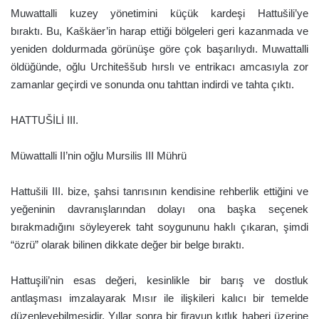
Muwattalli kuzey yönetimini küçük kardeşi Hattušili’ye
bıraktı. Bu, Kaškäer’in harap ettiği bölgeleri geri kazanmada ve
yeniden doldurmada görünüşe göre çok başarılıydı. Muwattalli
öldüğünde, oğlu Urchiteššub hırslı ve entrikacı amcasıyla zor
zamanlar geçirdi ve sonunda onu tahttan indirdi ve tahta çıktı.
HATTUŠİLİ III.
Müwattalli II’nin oğlu Mursilis III Mührü
Hattušili III. bize, şahsi tanrısının kendisine rehberlik ettiğini ve
yeğeninin davranışlarından dolayı ona başka seçenek
bırakmadığını söyleyerek taht soygununu haklı çıkaran, şimdi
“özrü” olarak bilinen dikkate değer bir belge bıraktı.
Hattuşili’nin esas değeri, kesinlikle bir barış ve dostluk
antlaşması imzalayarak Mısır ile ilişkileri kalıcı bir temelde
düzenleyebilmesidir. Yıllar sonra bir firavun kıtlık haberi üzerine