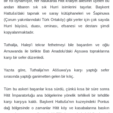
bir rol oynamıştır, her halükarda Hitit kraliyet ailesinin üyeleri bu
andan itibaren sık sık Hurri isimlerini taşırlar. Başkent
Hattuša’daki tapınak ve saray kütüphaneleri ve Šapinuwa
(Çorum yakınlarındaki Türk Ortaköy) gibi yerler için çok sayıda
Hurri büyüsü, duası, ominası, efsanesi ve destanı şimdi
kopyalanmaktadır.
Tuthalija, Halep’i tekrar fethetmeyi bile başardım ve oğlu
Arnuwanda ile birlikte Batı Anadolu’daki Aşsuwa topraklarına
karşı bir sefer düzenledi.
Yazıta göre, Tuthalija’nın Aššuwa’ya karşı yaptığı sefer
sırasında yaptığı ganimetten gelen bir kılıç.
Tüm bu askeri başarılar kısa sürdü, çünkü kısa bir süre sonra
Hitit İmparatorluğu ana bölgelerine yönelik tehlikeli bir tehditle
karşı karşıya kaldı. Başkent Hattuša’nın kuzeyindeki Pontus
dağ bölgesinde o zamanlar Hitit köy ve kasabalarına baskın