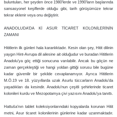
buluntuları, her şeyden önce 1980’lerde ve 1990’ların başlarında
sansasyonel keşiflerde olduğu gibi, tarih görüşümüze tekrar
tekrar eklenir veya onu değiştirir.
ANADOLUDA’DA Kİ ASUR TİCARET KOLONİLERİNİN
ZAMANI
Hititlerin ilk günleri hala karanlıktadır. Kesin olan şey, Hitit dilinin
yaygın Hint-Avrupa dil ailesine ait olduğudur ve buradan Hititlerin
Anadolu’ya göç ettiği sonucuna varılabilir. Ancak bu göçün ne
zaman gerçekleştiği ve hangi yoldan gittiği sorusu bile bugüne
kadar güvenilir bir şekilde cevaplanamıyor. Ayrıca Hititlerin
M.Ö.19 ve 18. yüzyıllarda uzak Asurlu tüccarların Anadolu’da
yaşadıkları da kesindir. Anadolu’nun çeşitli şehirlerinde ticaret
kolonileri kurdu ve Mezopotamya çivi yazısını Anadolu’ya tanıttı.
Hattuša’nın tablet koleksiyonlarındaki kopyalarda korunan Hitit
metni, Asur ticaret kolonilerinin günlerine kadar uzanmaktadır.