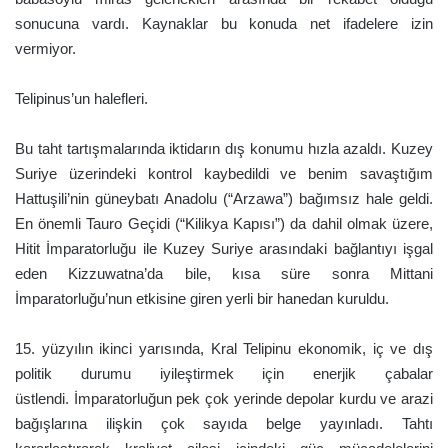
sonucuna vardı. Kaynaklar bu konuda net ifadelere izin
vermiyor.
Telipinus’un halefleri.
Bu taht tartışmalarında iktidarın dış konumu hızla azaldı. Kuzey
Suriye üzerindeki kontrol kaybedildi ve benim savaştığım
Hattuşili’nin güneybatı Anadolu (“Arzawa”) bağımsız hale geldi.
En önemli Tauro Geçidi (“Kilikya Kapısı”) da dahil olmak üzere,
Hitit İmparatorluğu ile Kuzey Suriye arasındaki bağlantıyı işgal
eden Kizzuwatna’da bile, kısa süre sonra Mittani
İmparatorluğu’nun etkisine giren yerli bir hanedan kuruldu.
15. yüzyılın ikinci yarısında, Kral Telipinu ekonomik, iç ve dış
politik durumu iyileştirmek için enerjik çabalar
üstlendi. İmparatorluğun pek çok yerinde depolar kurdu ve arazi
bağışlarına ilişkin çok sayıda belge yayınladı. Tahtı