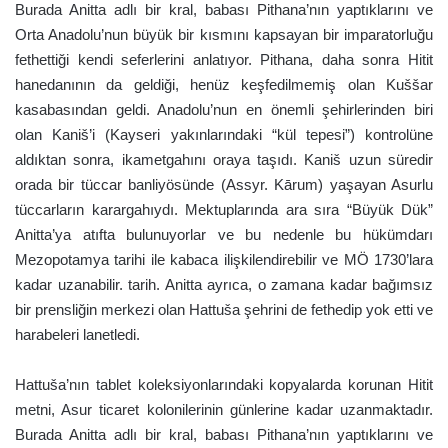
Burada Anitta adlı bir kral, babası Pithana’nın yaptıklarını ve
Orta Anadolu’nun büyük bir kısmını kapsayan bir imparatorluğu
fethettiği kendi seferlerini anlatıyor. Pithana, daha sonra Hitit
hanedanının da geldiği, henüz keşfedilmemiş olan Kuššar
kasabasından geldi. Anadolu’nun en önemli şehirlerinden biri
olan Kaniš’i (Kayseri yakınlarındaki “kül tepesi”) kontrolüne
aldıktan sonra, ikametgahını oraya taşıdı. Kaniš uzun süredir
orada bir tüccar banliyösünde (Assyr. Kārum) yaşayan Asurlu
tüccarların karargahıydı. Mektuplarında ara sıra “Büyük Dük”
Anitta’ya atıfta bulunuyorlar ve bu nedenle bu hükümdarı
Mezopotamya tarihi ile kabaca ilişkilendirebilir ve MÖ 1730’lara
kadar uzanabilir. tarih. Anitta ayrıca, o zamana kadar bağımsız
bir prensliğin merkezi olan Hattuša şehrini de fethedip yok etti ve
harabeleri lanetledi.
Hattuša’nın tablet koleksiyonlarındaki kopyalarda korunan Hitit
metni, Asur ticaret kolonilerinin günlerine kadar uzanmaktadır.
Burada Anitta adlı bir kral, babası Pithana’nın yaptıklarını ve