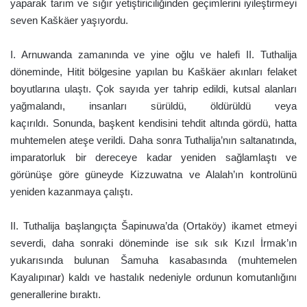
yaparak tarım ve sığır yetiştiriciliğinden geçimlerini iyileştirmeyi
seven Kaškäer yaşıyordu.
I. Arnuwanda zamanında ve yine oğlu ve halefi II. Tuthalija
döneminde, Hitit bölgesine yapılan bu Kaškäer akınları felaket
boyutlarına ulaştı. Çok sayıda yer tahrip edildi, kutsal alanları
yağmalandı, insanları sürüldü, öldürüldü veya
kaçırıldı. Sonunda, başkent kendisini tehdit altında gördü, hatta
muhtemelen ateşe verildi. Daha sonra Tuthalija’nın saltanatında,
imparatorluk bir dereceye kadar yeniden sağlamlaştı ve
görünüşe göre güneyde Kizzuwatna ve Alalah’ın kontrolünü
yeniden kazanmaya çalıştı.
II. Tuthalija başlangıçta Šapinuwa’da (Ortaköy) ikamet etmeyi
severdi, daha sonraki döneminde ise sık sık Kızıl İrmak’ın
yukarısında bulunan Šamuha kasabasında (muhtemelen
Kayalıpınar) kaldı ve hastalık nedeniyle ordunun komutanlığını
generallerine bıraktı.