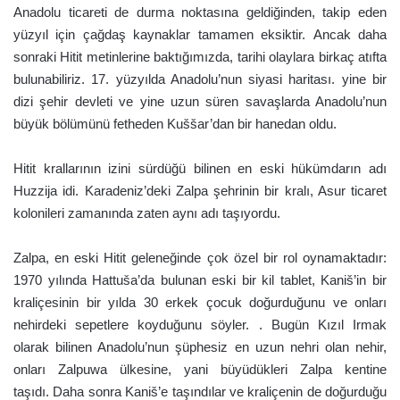
Anadolu ticareti de durma noktasına geldiğinden, takip eden
yüzyıl için çağdaş kaynaklar tamamen eksiktir. Ancak daha
sonraki Hitit metinlerine baktığımızda, tarihi olaylara birkaç atıfta
bulunabiliriz. 17. yüzyılda Anadolu’nun siyasi haritası. yine bir
dizi şehir devleti ve yine uzun süren savaşlarda Anadolu’nun
büyük bölümünü fetheden Kuššar’dan bir hanedan oldu.
Hitit krallarının izini sürdüğü bilinen en eski hükümdarın adı
Huzzija idi. Karadeniz’deki Zalpa şehrinin bir kralı, Asur ticaret
kolonileri zamanında zaten aynı adı taşıyordu.
Zalpa, en eski Hitit geleneğinde çok özel bir rol oynamaktadır:
1970 yılında Hattuša’da bulunan eski bir kil tablet, Kaniš’in bir
kraliçesinin bir yılda 30 erkek çocuk doğurduğunu ve onları
nehirdeki sepetlere koyduğunu söyler. . Bugün Kızıl Irmak
olarak bilinen Anadolu’nun şüphesiz en uzun nehri olan nehir,
onları Zalpuwa ülkesine, yani büyüdükleri Zalpa kentine
taşıdı. Daha sonra Kaniš’e taşındılar ve kraliçenin de doğurduğu