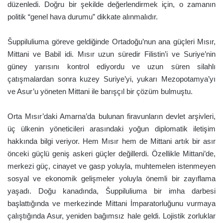
düzenledi. Doğru bir şekilde değerlendirmek için, o zamanın
politik “genel hava durumu” dikkate alınmalıdır.
Šuppiluliuma göreve geldiğinde Ortadoğu’nun ana güçleri Mısır,
Mittani ve Babil idi. Mısır uzun süredir Filistin’i ve Suriye’nin
güney yarısını kontrol ediyordu ve uzun süren silahlı
çatışmalardan sonra kuzey Suriye’yi, yukarı Mezopotamya’yı
ve Asur’u yöneten Mittani ile barışçıl bir çözüm bulmuştu.
Orta Mısır’daki Amarna’da bulunan firavunların devlet arşivleri,
üç ülkenin yöneticileri arasındaki yoğun diplomatik iletişim
hakkında bilgi veriyor. Hem Mısır hem de Mittani artık bir asır
önceki güçlü geniş askeri güçler değillerdi. Özellikle Mittani’de,
merkezi güç, cinayet ve gasp yoluyla, muhtemelen istenmeyen
sosyal ve ekonomik gelişmeler yoluyla önemli bir zayıflama
yaşadı. Doğu kanadında, Šuppiluliuma bir imha darbesi
başlattığında ve merkezinde Mittani İmparatorluğunu vurmaya
çalıştığında Asur, yeniden bağımsız hale geldi. Lojistik zorluklar