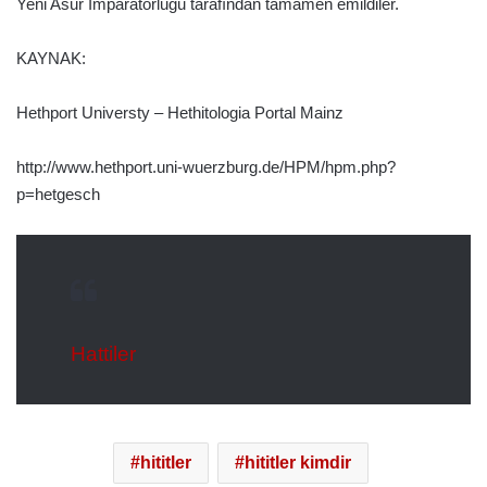
Yeni Asur İmparatorluğu tarafından tamamen emildiler.
KAYNAK:
Hethport Universty – Hethitologia Portal Mainz
http://www.hethport.uni-wuerzburg.de/HPM/hpm.php?
p=hetgesch
Hattiler
hititler
hititler kimdir