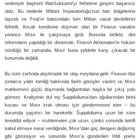
nedeniyle başkent Waššukkanni’yi fethetme girişimi başarısız
oldu. Bu nedenle Mittani İmparatorluğu’nun batı bölgelerine
taşındı ve Fırat’ın batısındaki tüm Mittan vasal devletlerini
fethetti. Ancak kendisine düşman olan bir Firavun vasalını
yenince Mısır ile çatışmaya girdi. Bununla birlikte, dini
reformların yapıldığı bir dönemde, Firavun Akhenaten’in hüküm
sürdüğü bir zamanda, Mısır buna şiddetle karşı çıkacak bir
konumda değildi.
Bu süre zarfında alışılmadık bir olay meydana gelir: Firavun ölür
(onlarca yıldır kimliği hakkında farklı görüşler vardır) ve Mısır
mahkemesi güçlü düşmanla bağlantıdan başka bir çıkış yolu
görmez. Kraliçenin dul eşi Šuppiluliuma’dan oğullarından birini
kocası ve Mısır kralı olması için göndermesini ister – bu
durumda şaşırtıcı bir harekettir. Šuppiluliuma uzun bir süre
tereddüt ediyor – muhtemelen çok uzun, çünkü sonunda teklifi
kabul etmeye karar verdiğinde, Mısır’daki güç dengesi değişmiş
gibi görünüyor ve sonunda Mısır’a gönderilen Hitit prens