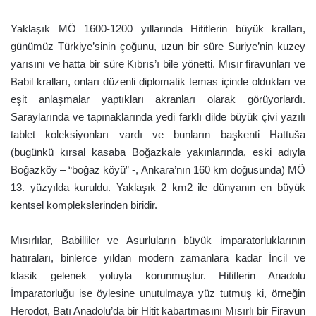
a
g
Yaklaşık MÖ 1600-1200 yıllarında Hititlerin büyük kralları,
ö
günümüz Türkiye’sinin çoğunu, uzun bir süre Suriye’nin kuzey
n
yarısını ve hatta bir süre Kıbrıs’ı bile yönetti. Mısır firavunları ve
d
Babil kralları, onları düzenli diplomatik temas içinde oldukları ve
e
eşit anlaşmalar yaptıkları akranları olarak görüyorlardı.
r
Saraylarında ve tapınaklarında yedi farklı dilde büyük çivi yazılı
m
tablet koleksiyonları vardı ve bunların başkenti Hattuša
e
(bugünkü kırsal kasaba Boğazkale yakınlarında, eski adıyla
k
Boğazköy – “boğaz köyü” -, Ankara’nın 160 km doğusunda) MÖ
13. yüzyılda kuruldu. Yaklaşık 2 km2 ile dünyanın en büyük
kentsel komplekslerinden biridir.
Mısırlılar, Babilliler ve Asurluların büyük imparatorluklarının
hatıraları, binlerce yıldan modern zamanlara kadar İncil ve
klasik gelenek yoluyla korunmuştur. Hititlerin Anadolu
İmparatorluğu ise öylesine unutulmaya yüz tutmuş ki, örneğin
Herodot, Batı Anadolu’da bir Hitit kabartmasını Mısırlı bir Firavun