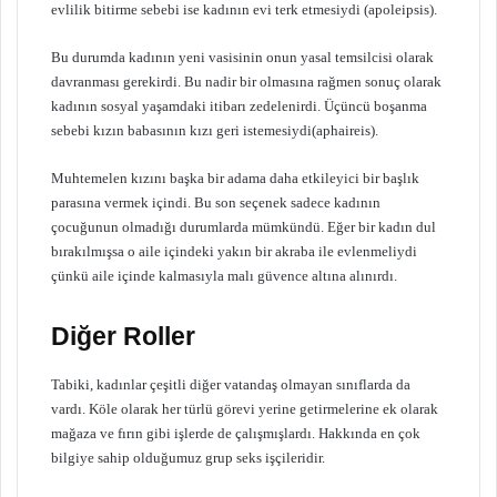
evlilik bitirme sebebi ise kadının evi terk etmesiydi (apoleipsis).
Bu durumda kadının yeni vasisinin onun yasal temsilcisi olarak
davranması gerekirdi. Bu nadir bir olmasına rağmen sonuç olarak
kadının sosyal yaşamdaki itibarı zedelenirdi. Üçüncü boşanma
sebebi kızın babasının kızı geri istemesiydi(aphaireis).
Muhtemelen kızını başka bir adama daha etkileyici bir başlık
parasına vermek içindi. Bu son seçenek sadece kadının
çocuğunun olmadığı durumlarda mümkündü. Eğer bir kadın dul
bırakılmışsa o aile içindeki yakın bir akraba ile evlenmeliydi
çünkü aile içinde kalmasıyla malı güvence altına alınırdı.
Diğer Roller
Tabiki, kadınlar çeşitli diğer vatandaş olmayan sınıflarda da
vardı. Köle olarak her türlü görevi yerine getirmelerine ek olarak
mağaza ve fırın gibi işlerde de çalışmışlardı. Hakkında en çok
bilgiye sahip olduğumuz grup seks işçileridir.