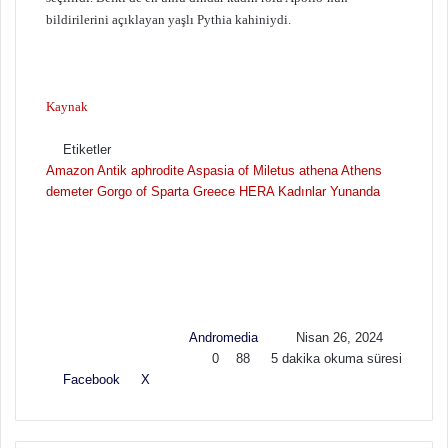
bildirilerini açıklayan yaşlı Pythia kahiniydi.
Kaynak
Etiketler
Amazon
Antik
aphrodite
Aspasia of Miletus
athena
Athens
demeter
Gorgo of Sparta
Greece
HERA
Kadınlar
Yunanda
F
B
o
i
l
r
l
e
o
-
w
p
Andromedia
Nisan 26, 2024
o
o
0
88
5 dakika okuma süresi
n
s
Facebook
X
L
T
P
R
V
E
Y
X
t
i
u
i
e
K
-
a
a
n
m
n
d
o
P
z
g
k
b
t
d
n
o
d
ö