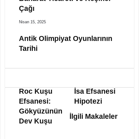
Çağı
Nisan 15, 2025
Antik Olimpiyat Oyunlarının
Tarihi
R
İ
o
s
Roc Kuşu
İsa Efsanesi
c
a
Efsanesi:
Hipotezi
K
E
u
f
Gökyüzünün
ş
s
İlgili Makaleler
Dev Kuşu
u
a
E
n
f
e