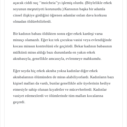
açacak ciddi suç ‘’moicheia’’yı işlemiş olurdu. (Böylelikle erkek
soyunun meşrutiyeti korunurdu.) Karısının başka bir adamla
cinsel ilişkiye girdiğini öğrenen adamlar onları dava korkusu
olmadan öldürebilirlerdi.
Bir kadının babası öldükten sonra eğer erkek kardeşi varsa
mirasçı olamazdı. Eğer kız tek çocuksa vasisi veya evlendiğinde
kocası mirasın kontrolünü ele geçirirdi. Bekar kadının babasının
mülkünü miras aldığı bazı durumlarda en yakın erkek
akrabasıyla, genellikle amcasıyla, evlenmeye mahkumdu.
Eğer soyda hiç erkek akraba yoksa kadınlar diğer erkek
akrabalarının ölümünden de miras alabiliyorlardı. Kadınların bazı
kişisel malları da vardı, bunlar genellikle aile üyelerinin hediye
etmesiyle sahip olunan kıyafetler ve mücevherlerdi. Kadınlar
vasiyet edemezlerdi ve ölümlerinde tüm malları kocalarına
geçerdi.