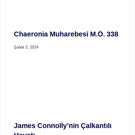
ş
u
Chaeronia Muharebesi M.Ö. 338
Şubat 3, 2024
James Connolly’nin Çalkantılı