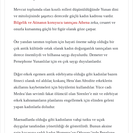
Mevcut toplumda olan kısıtlı rolleri düşünüldüğünde Yunan dini
ve mitolojisinde şaşırtıcı derecede güçlü kadın kadrosu vardır.
Bilgelik ve Atinanın koruyucu tanrıçası Athena
zeka, cesaret ve
onurla kutsanmış güçlü bir figür olarak göze çarpar.
Öte yandan tarımın toplum için hayati öneme sahip olduğu bir
çok antik kültürde ortak olarak kadın doğurganlık tanrıçaları son
derece önemliydi ve bilhassa saygı duyulurdu. Demeter ve
Persephone Yunanlılar için en çok saygı duyulanlardır.
Diğer erkek egemen antik edebiyatta olduğu gibi kadınlar bazen
fitneci olarak rol aldılar, kıskanç Hera’dan Afrodite erkeklerin
akıllarını kaybetmeleri için büyülerini kullandılar. Yüce cadı
Medea’dan sevimli fakat ölümcül olan Sirenler’e mit ve edebiyat
erkek kahramanların planlarını engellemek için elinden geleni
yapan kadınlarla doludur.
Maenadlarda olduğu gibi kadınların vahşi tutku ve uçuk
duygular tarafından yönetildiği de gösterilirdi. Bunun aksine
gaip kocasına sadık kadın Homeros’un Odyssey’inde Penelope