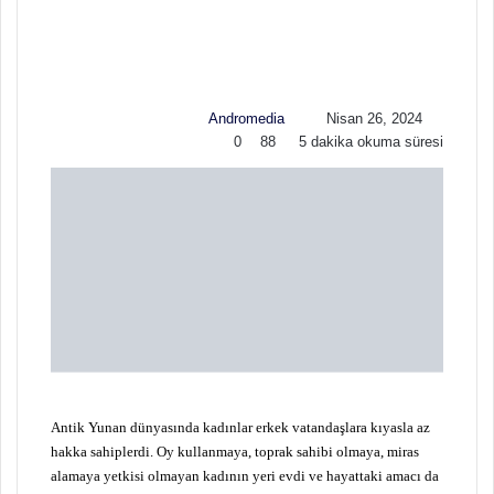
o
i
l
r
l
e
o
-
w
p
Andromedia
Nisan 26, 2024
o
o
0
88
5 dakika okuma süresi
n
s
X
t
a
g
ö
n
d
e
r
m
e
k
Antik Yunan dünyasında kadınlar erkek vatandaşlara kıyasla az
hakka sahiplerdi. Oy kullanmaya, toprak sahibi olmaya, miras
alamaya yetkisi olmayan kadının yeri evdi ve hayattaki amacı da