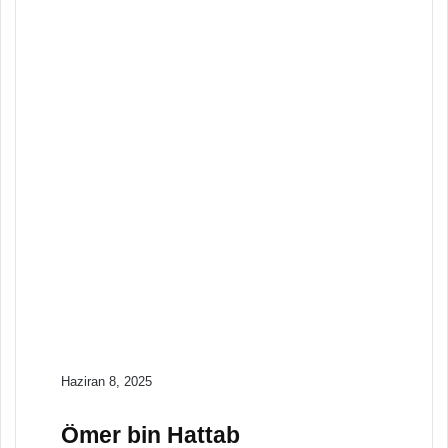
Nisan 15, 2025
Bereketli Hilal ve
Mezopotamya’da
Tarım
Tarih
Nisan 15, 2025
Baharat Ticareti ve
Keşifler Çağı
Tarih
Nisan 15, 2025
Antik Olimpiyat
Oyunlarının Tarihi
Haziran 8, 2025
Ömer bin Hattab