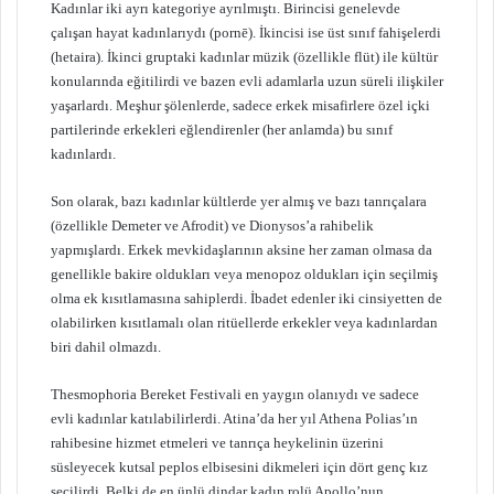
Kadınlar iki ayrı kategoriye ayrılmıştı. Birincisi genelevde
çalışan hayat kadınlarıydı (pornē). İkincisi ise üst sınıf fahişelerdi
(hetaira). İkinci gruptaki kadınlar müzik (özellikle flüt) ile kültür
konularında eğitilirdi ve bazen evli adamlarla uzun süreli ilişkiler
yaşarlardı. Meşhur şölenlerde, sadece erkek misafirlere özel içki
partilerinde erkekleri eğlendirenler (her anlamda) bu sınıf
kadınlardı.
Son olarak, bazı kadınlar kültlerde yer almış ve bazı tanrıçalara
(özellikle Demeter ve Afrodit) ve Dionysos’a rahibelik
yapmışlardı. Erkek mevkidaşlarının aksine her zaman olmasa da
genellikle bakire oldukları veya menopoz oldukları için seçilmiş
olma ek kısıtlamasına sahiplerdi. İbadet edenler iki cinsiyetten de
olabilirken kısıtlamalı olan ritüellerde erkekler veya kadınlardan
biri dahil olmazdı.
Thesmophoria Bereket Festivali en yaygın olanıydı ve sadece
evli kadınlar katılabilirlerdi. Atina’da her yıl Athena Polias’ın
rahibesine hizmet etmeleri ve tanrıça heykelinin üzerini
süsleyecek kutsal peplos elbisesini dikmeleri için dört genç kız
seçilirdi. Belki de en ünlü dindar kadın rolü Apollo’nun