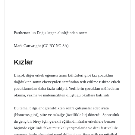
Parthenon’un Doğu üçgen alınlığından sonra
Mark Cartwright (CC BY-NC-SA)
Kızlar
Birçok diğer erkek egemen tarım kültürleri gibi kız çocukları
doğduktan sonra ebeveynleri tarafından terk edilme riskine erkek
çocuklarından daha fazla sahipti. Yerlilerin çocukları müfredatın
okuma, yazma ve matematikten oluştuğu okullara katılırdı.
Bu temel bilgiler öğrenildikten sonra çalışmalar edebiyata
(Homeros gibi), şiire ve müziğe (özellikle lir) dönerdi. Sporculuk
da genç bir birey için gerekli eğitimdi. Kızlar erkeklere benzer
biçimde eğitilirdi fakat müzikal yarışmalarda ve dini festival ile
seremonilerde gösterimi yapılabilen dans, jimnastik ve müzikal