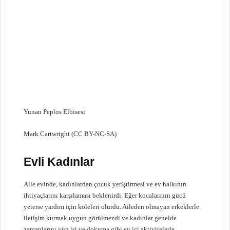
Yunan Peplos Elbisesi
Mark Cartwright (CC BY-NC-SA)
Evli Kadınlar
Aile evinde, kadınlardan çocuk yetiştirmesi ve ev halkının
ihtiyaçlarını karşılaması beklenirdi. Eğer kocalarının gücü
yeterse yardım için köleleri olurdu. Aileden olmayan erkeklerle
iletişim kurmak uygun görülmezdi ve kadınlar genelde
zamanlarını yün işi ve dokuma gibi ev içi aktivitelerle