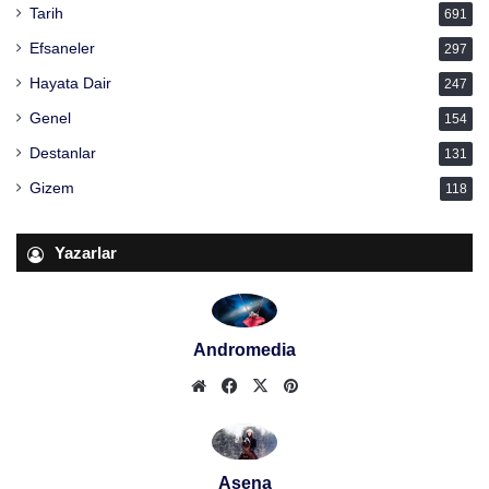
Tarih
691
Efsaneler
297
Hayata Dair
247
Genel
154
Destanlar
131
Gizem
118
Yazarlar
Andromedia
Web
Facebook
X
Pinterest
sitesi
Asena