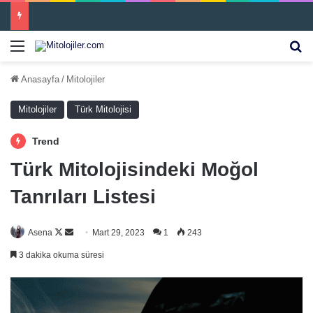
İnari
Menü
Ar
Anasayfa
/
Mitolojiler
Mitolojiler
Türk Mitolojisi
Trend
Türk Mitolojisindeki Moğol
Tanrıları Listesi
Follow
Bir
Asena
Mart 29, 2023
1
243
on
e-
3 dakika okuma süresi
X
posta
göndermek