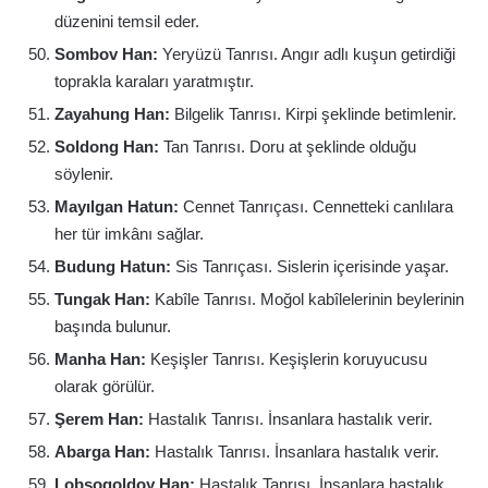
düzenini temsil eder.
Sombov Han:
Yeryüzü Tanrısı. Angır adlı kuşun getirdiği
toprakla karaları yaratmıştır.
Zayahung Han:
Bilgelik Tanrısı. Kirpi şeklinde betimlenir.
Soldong Han:
Tan Tanrısı. Doru at şeklinde olduğu
söylenir.
Mayılgan Hatun:
Cennet Tanrıçası. Cennetteki canlılara
her tür imkânı sağlar.
Budung Hatun:
Sis Tanrıçası. Sislerin içerisinde yaşar.
Tungak Han:
Kabîle Tanrısı. Moğol kabîlelerinin beylerinin
başında bulunur.
Manha Han:
Keşişler Tanrısı. Keşişlerin koruyucusu
olarak görülür.
Şerem Han:
Hastalık Tanrısı. İnsanlara hastalık verir.
Abarga Han:
Hastalık Tanrısı. İnsanlara hastalık verir.
Lobsogoldoy Han:
Hastalık Tanrısı. İnsanlara hastalık