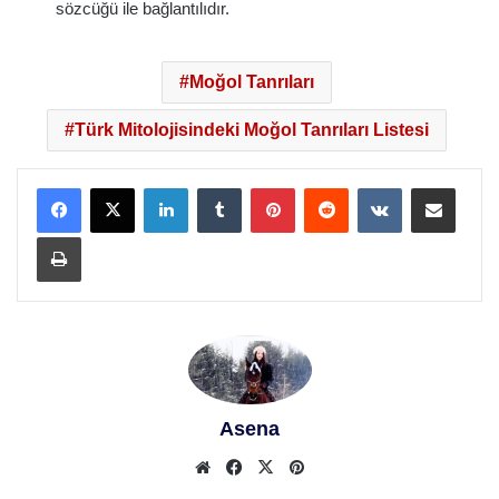
sözcüğü ile bağlantılıdır.
Moğol Tanrıları
Türk Mitolojisindeki Moğol Tanrıları Listesi
LinkedIn
Tumblr
Pinterest
Reddit
VKontakte
E-Posta ile paylaş
Yazdır
Asena
Web
Facebook
X
Pinterest
sitesi