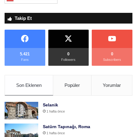
Takip Et
5.421
0
0
Fans
Followers
Subscribers
Son Eklenen
Popüler
Yorumlar
Selanik
1 hafta önce
Satürn Tapınağı, Roma
1 hafta önce