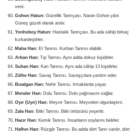
verir.
Gohon Hatun:
Güzellik Tanrıçası. Naran Gohon yâni
Güneş güzeli olarak anılır.
Yonhoboy Hatun:
Hastalık Tanrıçası. Bu ada sâhip birkaç
kızkardeştirler.
Maha Han:
Et Tanrısı. Kurban Tanrısı olabilir.
Arban Han:
Tıp Tanrısı. Aynı adda dokuz kişidirler.
Suhan Han:
Kan Tanrısı. Aynı ada sâhip 13 kişidirler.
Zülhe Han:
Savaş Tanrısı. Savaşçılara yardım eder.
Bısalgan Han:
Nehir Tanrısı. Irmaklarda yaşar.
Mender Han:
Dolu Tanrısı. Dolu yağmasını sağlar.
Oyır (Uyır) Han:
Meyve Tanrısı. Meyveleri olgunlaştırır.
Zala Han:
Bitki Tanrısı. Bitki örtüsünü yeşertir.
Hacır Han:
Kemik Tanrısı. İnsanların soylarını belirler.
Halhın Han:
Rüzgâr Tanrısı. Bu adda dört Tanrı vardır, dört