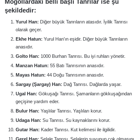
Moğollardaki belli başlı Tanrılar ise şu
şekildedir:
Yurul Han:
Diğer büyük Tanrıların atasıdır. İyilik Tanrısı
olarak geçer.
Ekhe Hatun:
Yurul Han’ın eşidir. Diğer büyük Tanrıların
anasıdır.
Golto Han:
1000 Burhan Tanrısı. Bu iyi ruhları yönetir.
Manzan Hatun:
55 Batı Tanrısının anasıdır.
Mayas Hatun:
44 Doğu Tanrısının anasıdır.
Sargay (Şargay) Han:
Dağ Tanrısı. Dağlarda yaşar.
Ugal Han:
Gökuşağı Tanrısı. Şamanların gökkuşağından
geçişine yardım eder.
Bulur Han:
Yaşlılar Tanrısı. Yaşlıları korur.
Udaga Han:
Su Tanrısı. Su kaynaklarını korur.
Gutar Han:
Kader Tanrısı. Kut kelimesi ile ilgilidir.
Gerel Han:
Şelale Tanrısı. Şelalerin suyunun çok olmasını