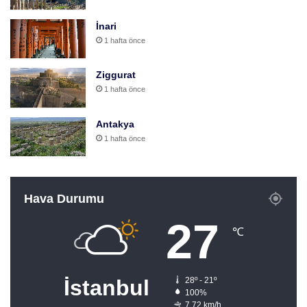
İnari
1 hafta önce
Ziggurat
1 hafta önce
Antakya
1 hafta önce
Hava Durumu
27
℃
İstanbul
28º - 21º
100%
7.72 km/h