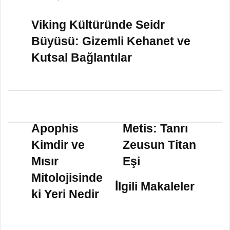
Viking Kültüründe Seidr
Büyüsü: Gizemli Kehanet ve
Kutsal Bağlantılar
A
M
p
e
Apophis
Metis: Tanrı
o
t
Kimdir ve
Zeusun Titan
p
i
h
s
Mısır
Eşi
i
:
Mitolojisinde
s
T
İlgili Makaleler
K
a
ki Yeri Nedir
i
n
m
r
d
ı