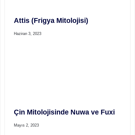
k
i
Y
Attis (Frigya Mitolojisi)
e
r
Haziran 3, 2023
i
N
e
d
i
r
Çin Mitolojisinde Nuwa ve Fuxi
Mayıs 2, 2023