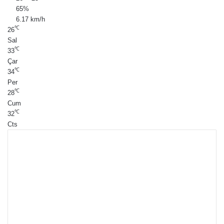
65%
6.17 km/h
℃
26
Sal
℃
33
Çar
℃
34
Per
℃
28
Cum
℃
32
Cts