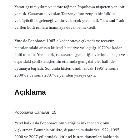
Yarattığı tüm yıkım ve teröre rağmen Popobawa nispeten yeni bir
yaratık. Canavarın evi olan Tanzanya’nın zengin bir folklor
ve büyücülük geleneği vardır ve birçok yerel halk ”
shetani
” adı
verilen kötü ruhlara inanmaya devam etmektedir .
Yine de Popobawa 1965’e kadar ortaya çıkmadı ve tecavüz
raporlarındaki artışın kitlesel histeriye yol açtığı 1972’ye kadar
ünlü olmadı. Yerel halk, canavarın işgal ettiği evlerinden kaçtı ve
dışarıdaki şenlik ateşlerinin etrafında geniş daireler halinde
uyumaya başladı. Sonunda histeri dindi, ancak 1995’te, sonra
2000’de ve sonra 2007’de yeniden yüzeye çıktı.
Açıklama
Popobawa Canavarı 15
Yerel halk asla Popobawa’nın varlığını inkar ederek onu
kışkırtmaz. Bununla birlikte, dışarıdan muhabirler 1972, 1995,
2000 ve 2007 yıllarındaki kitlesel histeri dönemleri hakkında