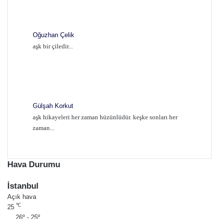
Oğuzhan Çelik
aşk bir çiledir...
Gülşah Korkut
aşk hikayeleri her zaman hüzünlüdür. keşke sonları her
zaman...
Hava Durumu
İstanbul
Açık hava
℃
25
26º - 25º