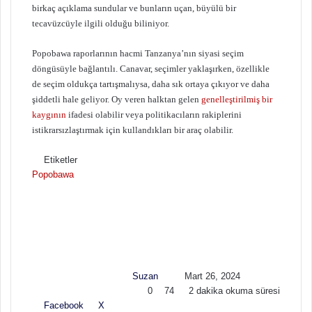
birkaç açıklama sundular ve bunların uçan, büyülü bir
tecavüzcüyle ilgili olduğu biliniyor.
Popobawa raporlarının hacmi Tanzanya’nın siyasi seçim
döngüsüyle bağlantılı. Canavar, seçimler yaklaşırken, özellikle
de seçim oldukça tartışmalıysa, daha sık ortaya çıkıyor ve daha
şiddetli hale geliyor. Oy veren halktan gelen
genelleştirilmiş bir
kaygının
ifadesi olabilir veya politikacıların rakiplerini
istikrarsızlaştırmak için kullandıkları bir araç olabilir.
Etiketler
Popobawa
F
B
o
i
l
r
l
e
o
-
w
p
Suzan
Mart 26, 2024
o
o
0
74
2 dakika okuma süresi
n
s
Facebook
X
L
T
P
R
V
E
Y
X
t