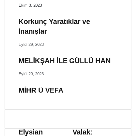
Ekim 3, 2023
Korkunç Yaratıklar ve
İnanışlar
Eylül 29, 2023
MELİKŞAH İLE GÜLLÜ HAN
Eylül 29, 2023
MİHR Ü VEFA
E
V
l
a
Elysian
Valak:
y
l