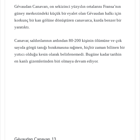
Gévaudan Canavarı, on sekizinci yüzyılın ortalarını Fransa’nın
güney merkezindeki küçük bir eyalet olan Gévaudan halkı için
korkunç bir kan gölüne dönüştüren canavarca, kurda benzer bir
yaratıktı.
Canavar, saldırılarının ardından 80-200 kişinin ölümüne ve çok
sayıda görgü tanığı bırakmasına rağmen, hiçbir zaman bilinen bir
yırtıcı olduğu kesin olarak belirlenemedi. Bugüne kadar tarihin
en kanlı gizemlerinden biri olmaya devam ediyor.
Gévaudan Canavarı 13