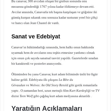
Bu canavar, 300 avcıdan oluşan bir grubun sonunda onu
mezarına gönderdiği 1767 yılına kadar öldürmeye devam etti.
Avcılar arasında, Canavarla tek başına karşılaşan ve göğsüne iki
gümüş kurşun sıkarak onu sonsuza kadar susturan yerel bir çiftçi
ve hancı olan Jean Chastel de vardı.
Sanat ve Edebiyat
Canavar’ın hükümdarlığı sırasında, hem halkı onun hakkında
uyarmak hem de avcıların onu teşhis etmesine yardımcı olmak
için onun çok sayıda sanatsal tasviri yapıldı. Gazetelerde sıradan
bir karakterdi ve posterler aranıyordu.
Ölümünden bu yana Canavar, kurt adam biliminde ünlü bir figür
haline geldi. Edebiyata ilk çıkışını
La Bête du
Gévaudan
ve
Wolves: An Old Story Retold
gibi gotik romanlarla
yaptı . O zamandan beri, uzun metrajlı film
Kurt Kardeşliği
ve TV
dizisi
Teen Wolf
gibi çağdaş kurt adam medyasına aktarıldı .
Yaratığın Açıklamaları