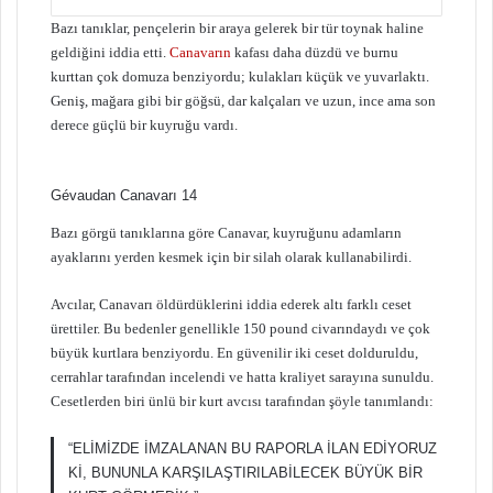
Bazı tanıklar, pençelerin bir araya gelerek bir tür toynak haline
geldiğini iddia etti.
Canavarın
kafası daha düzdü ve burnu
kurttan çok domuza benziyordu; kulakları küçük ve yuvarlaktı.
Geniş, mağara gibi bir göğsü, dar kalçaları ve uzun, ince ama son
derece güçlü bir kuyruğu vardı.
Gévaudan Canavarı 14
Bazı görgü tanıklarına göre Canavar, kuyruğunu adamların
ayaklarını yerden kesmek için bir silah olarak kullanabilirdi.
Avcılar, Canavarı öldürdüklerini iddia ederek altı farklı ceset
ürettiler. Bu bedenler genellikle 150 pound civarındaydı ve çok
büyük kurtlara benziyordu. En güvenilir iki ceset dolduruldu,
cerrahlar tarafından incelendi ve hatta kraliyet sarayına sunuldu.
Cesetlerden biri ünlü bir kurt avcısı tarafından şöyle tanımlandı:
“ELİMİZDE İMZALANAN BU RAPORLA İLAN EDİYORUZ
Kİ, BUNUNLA KARŞILAŞTIRILABİLECEK BÜYÜK BİR