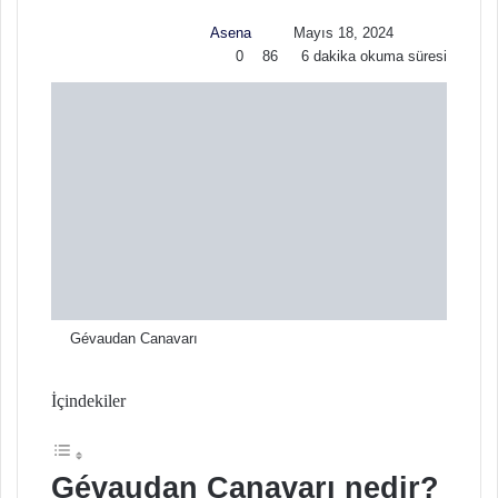
w
p
Asena
Mayıs 18, 2024
o
o
0
86
6 dakika okuma süresi
n
s
X
t
a
g
ö
n
d
e
r
m
e
k
Gévaudan Canavarı
İçindekiler
Gévaudan Canavarı nedir?