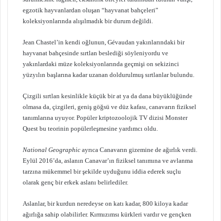
egzotik hayvanlardan oluşan “hayvanat bahçeleri”
koleksiyonlarında alışılmadık bir durum değildi.
Jean Chastel’in kendi oğlunun, Gévaudan yakınlarındaki bir
hayvanat bahçesinde sırtlan beslediği söyleniyordu ve
yakınlardaki müze koleksiyonlarında geçmişi on sekizinci
yüzyılın başlarına kadar uzanan doldurulmuş sırtlanlar bulundu.
Çizgili sırtlan kesinlikle küçük bir at ya da dana büyüklüğünde
olmasa da, çizgileri, geniş göğsü ve düz kafası, canavarın fiziksel
tanımlarına uyuyor. Popüler kriptozoolojik TV dizisi Monster
Quest bu teorinin popülerleşmesine yardımcı oldu.
National Geographic
ayrıca Canavarın gizemine de ağırlık verdi.
Eylül 2016’da, aslanın Canavar’ın fiziksel tanımına ve avlanma
tarzına mükemmel bir şekilde uyduğunu iddia ederek suçlu
olarak genç bir erkek aslanı belirlediler.
Aslanlar, bir kurdun neredeyse on katı kadar, 800 kiloya kadar
ağırlığa sahip olabilirler. Kırmızımsı kürkleri vardır ve gençken