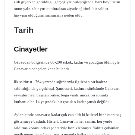
zırh giyerken görüldüğü gerçeğiyle birleştiğinde, bazı köylülerin
onun yalnız bir yırtıcı olmaktan ziyade eğitimli bir saldırı
hayvanı olduğuna inanmasına neden oldu.
Tarih
Cinayetler
Gévaudan bölgesinde 60-200 erkek, kadın ve çocuğun ölümüyle
Canavarın pençeleri kana bulandı.
İlk saldırısı 1764 yazında sığırlarıyla ilgilenen bir kadına
saldırdığında gerçekleşti. Şans eseri, kadının sürüsünde Canavarı
savuşturmayı başaran birkaç boğa vardı, ancak bir sonraki
kurbanı olan 14 yaşındaki bir çocuk o kadar şanslı değildi.
Aylar içinde canavar o kadar çok can aldı ki kitlesel bir histeri baş
göstermeye başladı. Histeri, Canavar’ın her zaman, her yerde
saldırma konusundaki şöhretiyle körüklenmişti. Yalnız çobanları
tercih etmesine rağmen, aynı zamanda halka açık bahçelerde