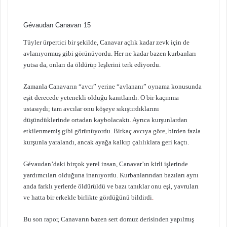
Gévaudan Canavarı 15
Tüyler ürpertici bir şekilde, Canavar açlık kadar zevk için de
avlanıyormuş gibi görünüyordu. Her ne kadar bazen kurbanları
yutsa da, onları da öldürüp leşlerini terk ediyordu.
Zamanla Canavarın “avcı” yerine “avlananı” oynama konusunda
eşit derecede yetenekli olduğu kanıtlandı. O bir kaçınma
ustasıydı; tam avcılar onu köşeye sıkıştırdıklarını
düşündüklerinde ortadan kaybolacaktı. Ayrıca kurşunlardan
etkilenmemiş gibi görünüyordu. Birkaç avcıya göre, birden fazla
kurşunla yaralandı, ancak ayağa kalkıp çalılıklara geri kaçtı.
Gévaudan’daki birçok yerel insan, Canavar’ın kirli işlerinde
yardımcıları olduğuna inanıyordu. Kurbanlarından bazıları aynı
anda farklı yerlerde öldürüldü ve bazı tanıklar onu eşi, yavruları
ve hatta bir erkekle birlikte gördüğünü bildirdi
.
Bu son rapor, Canavarın bazen sert domuz derisinden yapılmış