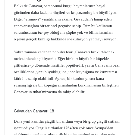
Belki de Canavar, paranormal kurgu hayranlarının hayal
gücünden daha fazla, tarihçileri ve kriptozoologları büyülüyor.
Diğer “efsanevi” yaratıkların aksine, Gévaudan’ı harap eden
canavar sağlam bir tarihsel geçmişe sahip. Tüm bu katliamın
sorumlusunun
bir şey
olduğuna şüphe yok ve bilim insanları
o
şeyin
gerçek kimliği hakkında spekülasyon yapmayı seviyor .
Yakın zamana kadar en popüler teori, Canavarı bir kurt-köpek
melezi olarak açıklıyordu. Eğer bir kurt büyük bir köpekle
çiftleşirse (o dönemde mastifler popülerdi), yavru Canavarın bazı
özelliklerine, yani büyüklüğüne, ince kuyruğuna ve kırmızımsı
kürküne sahip olabilirdi. Ayrıca, bir kurdun yırtıcı kana
susamışlığı ile bir köpeğin insanlardan korkmamasını birleştiren
Canavar’ın tuhaf mizacına da sahip olabilir.
Gévaudan Canavarı 18
Daha yeni kanıtlar çizgili bir sırtlanı veya bir grup çizgili sırtlanı
işaret ediyor. Çizgili sırtlanlar 1764’ten çok önce Avrupa’dan
sürülmesine rağmen, eksantrik bireyler tarafından tutulan vahşi,