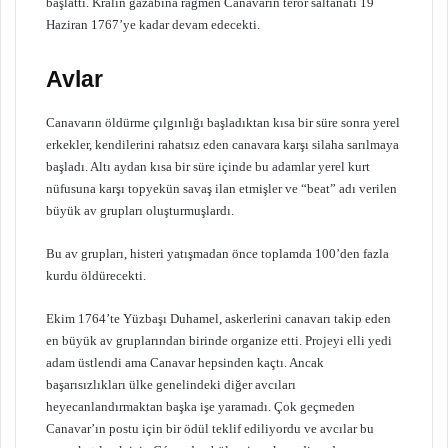
başlattı. Kralın gazabına rağmen Canavarın terör saltanatı 19
Haziran 1767’ye kadar devam edecekti.
Avlar
Canavarın öldürme çılgınlığı başladıktan kısa bir süre sonra yerel
erkekler, kendilerini rahatsız eden canavara karşı silaha sarılmaya
başladı. Altı aydan kısa bir süre içinde bu adamlar yerel kurt
nüfusuna karşı topyekün savaş ilan etmişler ve “beat” adı verilen
büyük av grupları oluşturmuşlardı.
Bu av grupları, histeri yatışmadan önce toplamda 100’den fazla
kurdu öldürecekti.
Ekim 1764’te Yüzbaşı Duhamel, askerlerini canavarı takip eden
en büyük av gruplarından birinde organize etti. Projeyi elli yedi
adam üstlendi ama Canavar hepsinden kaçtı. Ancak
başarısızlıkları ülke genelindeki diğer avcıları
heyecanlandırmaktan başka işe yaramadı. Çok geçmeden
Canavar’ın postu için bir ödül teklif ediliyordu ve avcılar bu