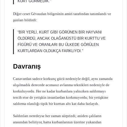
KURT GÖRMEDİK.”
Diğer ceset Gévaudan bölgesinin amiri tarafından tanımlandı ve
şunları bildirdi:
“BİR YERLİ, KURT GİBİ GÖRÜNEN BİR HAYVANI
ÖLDÜRDÜ, ANCAK OLAĞANÜSTÜ BİR KURTTU VE
FİGÜRÜ VE ORANLARI BU ÜLKEDE GÖRÜLEN
KURTLARDAN OLDUKÇA FARKLIYDI.”
Davranış
Canavardan sadece korkunç gücü nedeniyle değil, aynı zamanda
alışılmadık derecede acımasız avlanma teknikleri nedeniyle de
korkuluyordu. Her ne kadar kurbanlara yalnızken saldırmayı
tercih etse de yetişkin insanlardan korkmuyordu; bir yetişkine
saldırma olasılığı tipik bir kurttan altı kat daha fazlaydı.
Saldırıları neredeyse her zaman sürprizdi; aniden çalıların
arasından beliriyor, hatta kurbanlarının üzerine yukarıdan