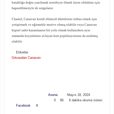
bataklığa doğru yanıltarak neredeyse ölmek üzere oldukları için
hapsedilmesiyle de sorgulanır.
Chastel, Canavarı kendi ölümcül dürtülerini örtbas etmek için
yetiştirmek ve eğitmekle motive olmuş olabilir veya Canavarı
kişisel zafer kazanmanın bir yolu olarak kullanırken aynı
zamanda koyunlarını avlayan kurt popülasyonunu da azaltmış
olabilir.
Etiketler
Gévaudan Canavarı
F
B
o
i
l
r
l
e
o
-
w
p
Asena
Mayıs 18, 2024
o
o
0
86
6 dakika okuma süresi
n
s
Facebook
X
L
T
P
R
V
E
Y
X
t
i
u
i
e
K
-
a
a