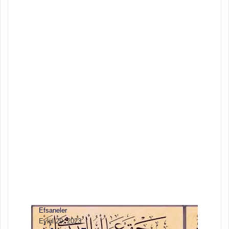
Efsaneler
Ekim 19, 2023
Agropelter: Gizemli
Orman Canavarı
Hakkında Her Şey
Efsaneler
Ekim 3, 2023
Korkunç Yaratıklar ve
İnanışlar
Efsaneler
Eylül 29, 2023
MELİKŞAH İLE
GÜLLÜ HAN
Efsaneler
Eylül 29, 2023