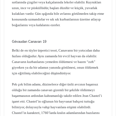
sırtlarında çizgiler veya kalçalarında lekeler olabilir. Kuyrukları
uzun, ince ve püsküllüdür, başları düzdür ve küçük, yuvarlak
kulakları vardır. Gün ışığında bile avlarını görülmeden takip etme
konusunda uzmandırlar ve sık sık kurbanlarının üzerine atlayıp
boğazlarını veya kafalarını ezerler.
Gévaudan Canavarı 19
Belki de en tüyler ürpertici teori, Canavarın bir yırtıcıdan daha
fazlası olduğudur. Aynı zamanda bir evcil hayvan da olabilir.
Canavarın kurbanlarını yemeden öldürmesi ve bazen “zırh”
giyerken ya da bir adamın yanında görülmesi, onun öldürmek
için eğitilmiş olabileceğini düşündürüyor.
Pek çok bilim adamı, düzinelerce diğer ünlü avcının başarısız
olduğu bir zamanda canavarı gizemli bir şekilde öldürmeyi
başarmasının ardından kahramanlığı takdir edilen Jean Chastel’i
işaret etti. Chastel’in oğlunun bir hayvanat bahçesi tuttuğu
biliniyor, dolayısıyla vahşi hayvanlara erişimi olabilirdi.
Chastel’in karakteri, 1760’larda kralın adamlarından bazılarını