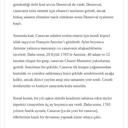
gönderdiği ünlü kurt avcısı Denneval de vardı. Denneval,
canavarın izini sürmek için efsanevi tazılarını getirdi, ancak
birkaç adamın ölümüne tanık olduktan sonra Denneval eyaletten
kaçtı.
Sonunda kral, Canavarı adalete teslim etmesi için kendi kişisel
silah taşıyıcısı François Antoine’ı gönderdi. Aylar boyunca
Antoine yalnızca manzarayı ve canavarın alışkanlıklarını
inceledi. Daha sonra, 20 Eylül 1765’te Antoine, 40 adam ve 12
tazıdan oluşan bir grup, canavarı Chazes Manastırı yakınlarına
getirdi. İnanılmaz bir şekilde, Canavar ilk kurşun yağmurundan
kurtuldu ve yeniden saldırmaya hazır şekilde sendeleyerek ayağa
kalktı, ancak ikinci yaylım ateşi onu tamamen yere serdi. Cesedi
dolduruldu ve kraliyet sarayında krala sunuldu.
Kırsal kesim, bir yılı aşkın süredir kendisini rahatsız eden tüyler
ürpertici cinayetlere üç ay boyunca ara verdi. Daha sonra, 1765
yılının Aralık ayında, Canavar (ya da yeni bir canavar),
öfkelerinin kanlı bir devamını yapmak üzere ortaya çıktı.