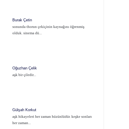
Burak Çetin
sonunda thorun çekiçinin kaynağını öğrenmiş
olduk. sinema dü...
Oğuzhan Çelik
aşk bir çiledir...
Gülşah Korkut
aşk hikayeleri her zaman hüzünlüdür. keşke sonları
her zaman...