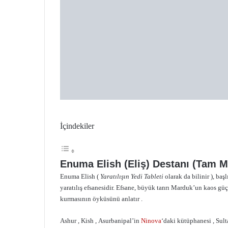
İçindekiler
Enuma Elish (Eliş) Destanı (Tam M
Enuma Elish (
Yaratılışın Yedi Tableti
olarak da bilinir ), baş
yaratılış efsanesidir. Efsane, büyük tanrı Marduk’un kaos güç
kurmasının öyküsünü anlatır .
Ashur , Kish , Asurbanipal’in
Ninova
‘daki kütüphanesi , Sult