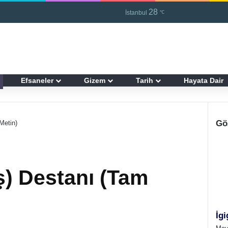
28
Kayıt Ol
R
İstanbul
℃
Efsaneler
Gizem
Tarih
Hayata Dair
Gö
Metin)
ş) Destanı (Tam
İgi