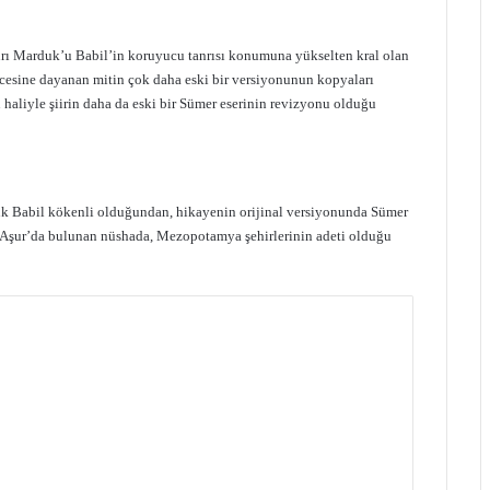
anrı Marduk’u Babil’in koruyucu tanrısı konumuna yükselten kral olan
esine dayanan mitin çok daha eski bir versiyonunun kopyaları
liyle şiirin daha da eski bir Sümer eserinin revizyonu olduğu
uk Babil kökenli olduğundan, hikayenin orijinal versiyonunda Sümer
 Aşur’da bulunan nüshada, Mezopotamya şehirlerinin adeti olduğu