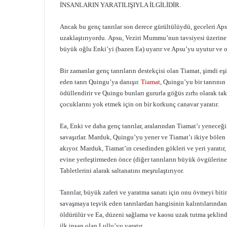
İNSANLARIN YARATILIŞIYLA İLGİLİDİR.
Ancak bu genç tanrılar son derece gürültülüydü, geceleri A
uzaklaştırıyordu. Apsu, Veziri Mummu’nun tavsiyesi üzerine g
büyük oğlu Enki’yi (bazen Ea) uyarır ve Apsu’yu uyutur ve on
Bir zamanlar genç tanrıların destekçisi olan Tiamat, şimdi eş
eden tanrı Quingu’ya danışır.
Tiamat
, Quingu’yu bir tanrının
ödüllendirir ve Quingu bunları gururla göğüs zırhı olarak t
çocuklarını yok etmek için on bir korkunç canavar yaratır.
Ea, Enki ve daha genç tanrılar, aralarından Tiamat’ı yenec
savaşırlar. Marduk, Quingu’yu yener ve Tiamat’ı ikiye bölen b
akıyor. Marduk, Tiamat’ın cesedinden gökleri ve yeri yaratır, t
evine yerleştirmeden önce (diğer tanrıların büyük övgülerin
Tabletlerini alarak saltanatını meşrulaştırıyor.
Tanrılar, büyük zaferi ve yaratma sanatı için onu övmeyi bitir
savaşmaya teşvik eden tanrılardan hangisinin kalıntılarından 
öldürülür ve Ea, düzeni sağlama ve kaosu uzak tutma şeklind
ilk insan olan Lullu’yu yaratır.