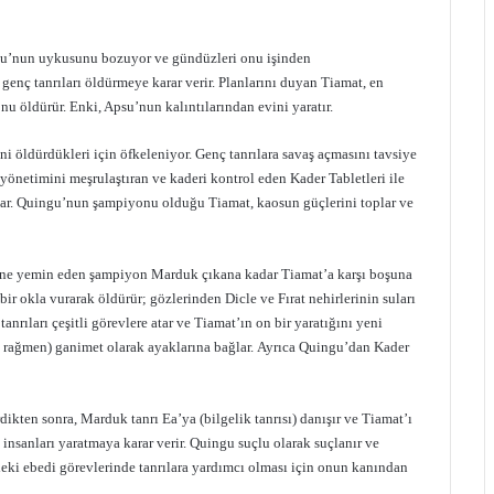
psu’nun uykusunu bozuyor ve gündüzleri onu işinden
enç tanrıları öldürmeye karar verir. Planlarını duyan Tiamat, en
u öldürür. Enki, Apsu’nun kalıntılarından evini yaratır.
ini öldürdükleri için öfkeleniyor. Genç tanrılara savaş açmasını tavsiye
 yönetimini meşrulaştıran ve kaderi kontrol eden Kader Tabletleri ile
akar. Quingu’nun şampiyonu olduğu Tiamat, kaosun güçlerini toplar ve
eğine yemin eden şampiyon Marduk çıkana kadar Tiamat’a karşı boşuna
ir okla vurarak öldürür; gözlerinden Dicle ve Fırat nehirlerinin suları
anrıları çeşitli görevlere atar ve Tiamat’ın on bir yaratığını yeni
e rağmen) ganimet olarak ayaklarına bağlar. Ayrıca Quingu’dan Kader
dikten sonra, Marduk tanrı Ea’ya (bilgelik tanrısı) danışır ve Tiamat’ı
insanları yaratmaya karar verir. Quingu suçlu olarak suçlanır ve
eki ebedi görevlerinde tanrılara yardımcı olması için onun kanından