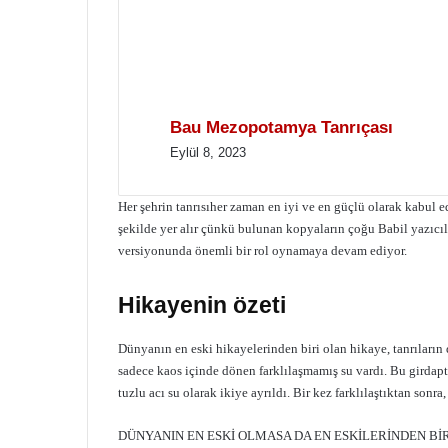
Bau Mezopotamya Tanrıçası
Eylül 8, 2023
Her şehrin tanrısı
her zaman en iyi ve en güçlü olarak kabul ed
şekilde yer alır çünkü bulunan kopyaların çoğu Babil yazıcıl
versiyonunda önemli bir rol oynamaya devam ediyor.
Hikayenin özeti
Dünyanın en eski hikayelerinden biri olan hikaye, tanrıların d
sadece kaos içinde dönen farklılaşmamış su vardı. Bu girdaptan
tuzlu acı su olarak ikiye ayrıldı. Bir kez farklılaştıktan sonra
DÜNYANIN EN ESKİ OLMASA DA EN ESKİLERİNDEN Bİ