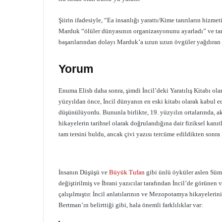
Şiirin ifadesiyle, “Ea insanlığı yarattı/Kime tanrıların hizmet
Marduk “ölüler dünyasının organizasyonunu ayarladı” ve tanrıl
başarılarından dolayı Marduk’a uzun uzun övgüler yağdıran T
Yorum
Enuma Elish daha sonra, şimdi İncil’deki Yaratılış Kitabı ola
yüzyıldan önce, İncil dünyanın en eski kitabı olarak kabul e
düşünülüyordu. Bununla birlikte, 19. yüzyılın ortalarında, a
hikayelerin tarihsel olarak doğrulandığına dair fiziksel kan
tam tersini buldu, ancak çivi yazısı tercüme edildikten sonra
İnsanın Düşüşü ve
Büyük Tufan
gibi ünlü öyküler aslen Süme
değiştirilmiş ve İbrani yazıcılar tarafından İncil’de görünen
çalışılmıştır. İncil anlatılarının ve Mezopotamya hikayelerin
Bertman’ın belirttiği gibi, hala önemli farklılıklar var: