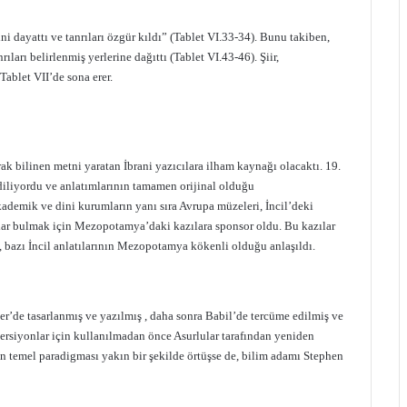
ini dayattı ve tanrıları özgür kıldı” (Tablet VI.33-34). Bunu takiben,
arı belirlenmiş yerlerine dağıttı (Tablet VI.43-46). Şiir,
ablet VII’de sona erer.
rak bilinen metni yaratan İbrani yazıcılara ilham kaynağı olacaktı. 19.
diliyordu ve anlatımlarının tamamen orijinal olduğu
kademik ve dini kurumların yanı sıra Avrupa müzeleri, İncil’deki
ıtlar bulmak için Mezopotamya’daki kazılara sponsor oldu. Bu kazılar
 , bazı İncil anlatılarının Mezopotamya kökenli olduğu anlaşıldı.
r’de tasarlanmış ve yazılmış , daha sonra Babil’de tercüme edilmiş ve
 versiyonlar için kullanılmadan önce Asurlular tarafından yeniden
in temel paradigması yakın bir şekilde örtüşse de, bilim adamı Stephen