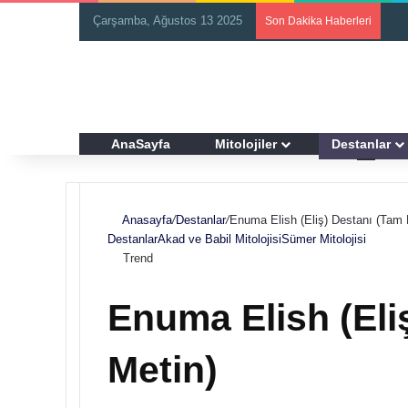
Çarşamba, Ağustos 13 2025
Son Dakika Haberleri
AnaSayfa
Mitolojiler
Destanlar
Anasayfa
/
Destanlar
/
Enuma Elish (Eliş) Destanı (Tam 
Destanlar
Akad ve Babil Mitolojisi
Sümer Mitolojisi
Trend
Enuma Elish (Eli
Metin)