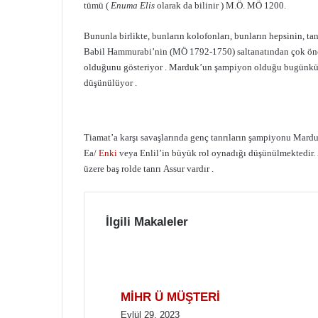
tümü (
Enuma Elis
olarak da bilinir ) M.Ö. MÖ 1200.
Bununla birlikte, bunların kolofonları, bunların hepsinin, t
Babil Hammurabi’nin (MÖ 1792-1750) saltanatından çok önc
olduğunu gösteriyor . Marduk’un şampiyon olduğu bugünkü ha
düşünülüyor .
Tiamat’a karşı savaşlarında genç tanrıların şampiyonu Mard
Ea/
Enki
veya Enlil’in büyük rol oynadığı düşünülmektedir.
üzere baş rolde tanrı Assur vardır .
İlgili Makaleler
MİHR Ü MÜŞTERİ
Eylül 29, 2023