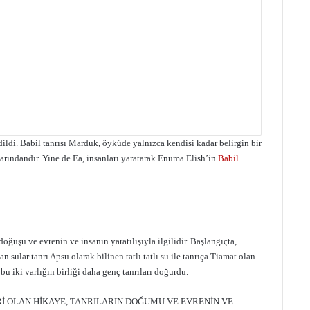
ildi. Babil tanrısı Marduk, öyküde yalnızca kendisi kadar belirgin bir
arındandır. Yine de Ea, insanları yaratarak Enuma Elish’in
Babil
oğuşu ve evrenin ve insanın yaratılışıyla ilgilidir. Başlangıçta,
 sular tanrı Apsu olarak bilinen tatlı tatlı su ile tanrıça Tiamat olan
, bu iki varlığın birliği daha genç tanrıları doğurdu.
Rİ OLAN HİKAYE, TANRILARIN DOĞUMU VE EVRENİN VE