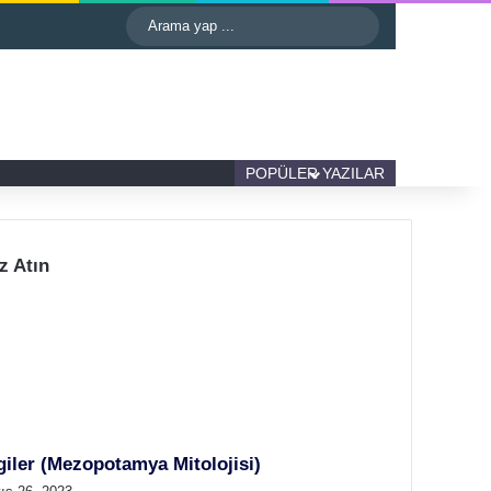
astgele Makale
Kenar Bölmesi
Dış görünümü değiştir
Arama
yap
...
Kenar Bölmesi
Dış görünümü değiştir
POPÜLER YAZILAR
z Atın
giler (Mezopotamya Mitolojisi)