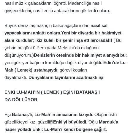
nasıl müzik çalacaklarını öğretti. Madenciliğe nasıl
girişeceklerini, nasıl eritip arıtacaklarını gösterdi onlara.
Büyük denizi aşmak için balsa ağaçlarından
nasıl sal
yapacaklarını anlattı onlara
.
Yeni bir diyarda bir hakimiyet
alanı kurdular
;
ikiz kuleli bir şehir inşa ettilerorada!!!
( Bu
şehrin bu günkü Peru yada Meksika’da olduğunu
düşünüyorum.)
Denizlerin ötesinde bir hakimiyet alanıydı bu
;
yeni gök-yer bağının kurulduğu dağlık diyar değildi.
Edin’de Lu-
Mah ( Lemek) ustabaşıydı
; görevi kotaları
dayatmaktı.
Dünyalıların tayınlarını azaltmaktı işi
.
ENKİ LU-MAH’IN ( LEMEK ) EŞİNİ BATANAŞ’I
DA DÖLLÜYOR
Eşi
Batanaş
‘tı;
Lu-Mah’ın amcasının kızıydı
. Olağanüstü
güzellikteydi kız, güzelliği
Enki’yi büyüledi
. Oğlu
Marduk’a
haber yolladı Enki: Lu-Mah’ı kendi bölgene çağırt
.