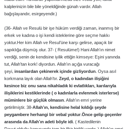
kalplerinizin bile bile yöneldiğinde günah vardır. Allah
bağışlayandır, esirgeyendir.)
(36- Allah ve Resulü bir işe hüküm verdiği zaman, inanmış bir
erkek ve kadına o işi kendi isteklerine göre seçme hakkı
yoktur.Her kim Allah ve Resul’üne karşı gelirse, apaçık bir
sapıklığa düşmüş olur. 37- ( Resulüme!) Hani Allah’ın nimet
verdiği, senin de kendisine iyilik ettiğin kimseye: Eşini yanında
tut, Allah’tan kork! diyordun. Allah’ın açığa vuracağı
şeyi,
insanlardan çekinerek içinde gizliyordun
. Oysa asıl
korkmana layık olan Allah’tır.
Zeyd, o kadından ilişiğini
kesince biz onu sana nikahladık ki evlatlıkları, karılarıyla
ilişiklerini kestiklerinde ( o kadınlarla evlenmek isterlerse)
müminlere bir güçlük olmasın
. Allah’ın emri yerine
getirilmiştir. 38-
Allah’ın, kendisine helal kıldığı şeyde
peygambere herhangi bir vebal yoktur
.
Önce gelip geçenler
arasında da Allah’ın adeti böyle idi
. ( Kastedilenin
Davut olduğu konusunda tam bir fikir birliği vardır. ) Allah’ın emri