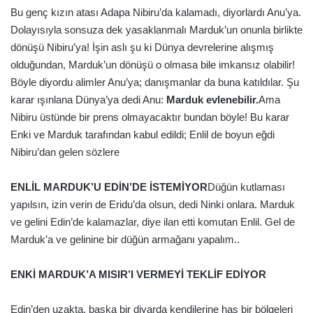
Bu genç kızın atası Adapa Nibiru’da kalamadı, diyorlardı Anu’ya.
Dolayısıyla sonsuza dek yasaklanmalı Marduk’un onunla birlikte
dönüşü Nibiru’ya! İşin aslı şu ki Dünya devrelerine alışmış
olduğundan, Marduk’un dönüşü o olmasa bile imkansız olabilir!
Böyle diyordu alimler Anu’ya; danışmanlar da buna katıldılar. Şu
karar ışınlana Dünya’ya dedi Anu:
Marduk evlenebilir.
Ama
Nibiru üstünde bir prens olmayacaktır bundan böyle! Bu karar
Enki ve Marduk tarafından kabul edildi; Enlil de boyun eğdi
Nibiru’dan gelen sözlere
ENLİL MARDUK’U EDİN’DE İSTEMİYOR
Düğün kutlaması
yapılsın, izin verin de Eridu’da olsun, dedi Ninki onlara. Marduk
ve gelini Edin’de kalamazlar, diye ilan etti komutan Enlil. Gel de
Marduk’a ve gelinine bir düğün armağanı yapalım..
ENKİ MARDUK’A MISIR’I VERMEYİ TEKLİF EDİYOR
Edin’den uzakta, başka bir diyarda kendilerine has bir bölgeleri