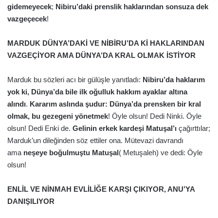
gidemeyecek
;
Nibiru’daki prenslik haklarından sonsuza dek
vazgeçecek
!
MARDUK DÜNYA’DAKİ VE NİBİRU’DA Kİ HAKLARINDAN
VAZGEÇİYOR AMA DÜNYA’DA KRAL OLMAK İSTİYOR
Marduk bu sözleri acı bir gülüşle yanıtladı:
Nibiru’da haklarım
yok ki, Dünya’da bile ilk oğulluk hakkım ayaklar altına
alındı
.
Kararım aslında şudur: Dünya’da prensken bir kral
olmak, bu gezegeni yönetmek
! Öyle olsun! Dedi Ninki. Öyle
olsun! Dedi Enki de.
Gelinin erkek kardeşi Matuşal’ı
çağırttılar;
Marduk’un dileğinden söz ettiler ona. Mütevazi davrandı
ama
neşeye boğulmuştu Matuşal
( Metuşaleh) ve dedi: Öyle
olsun!
ENLİL VE NİNMAH EVLİLİĞE KARŞI ÇIKIYOR, ANU’YA
DANIŞILIYOR