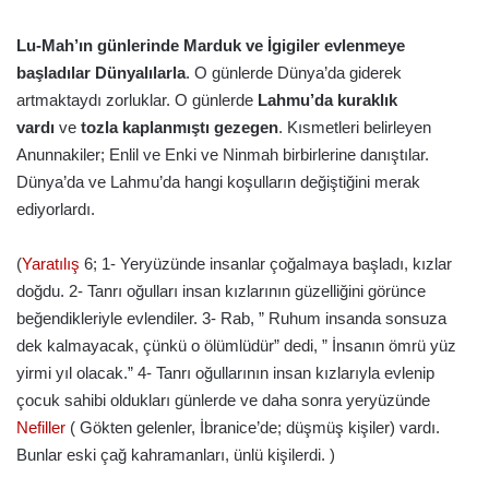
Lu-Mah’ın günlerinde Marduk ve İgigiler evlenmeye
başladılar Dünyalılarla
. O günlerde Dünya’da giderek
artmaktaydı zorluklar. O günlerde
Lahmu’da kuraklık
vardı
ve
tozla kaplanmıştı gezegen
. Kısmetleri belirleyen
Anunnakiler; Enlil ve Enki ve Ninmah birbirlerine danıştılar.
Dünya’da ve Lahmu’da hangi koşulların değiştiğini merak
ediyorlardı.
(
Yaratılış
6; 1- Yeryüzünde insanlar çoğalmaya başladı, kızlar
doğdu. 2- Tanrı oğulları insan kızlarının güzelliğini görünce
beğendikleriyle evlendiler. 3- Rab, ” Ruhum insanda sonsuza
dek kalmayacak, çünkü o ölümlüdür” dedi, ” İnsanın ömrü yüz
yirmi yıl olacak.” 4- Tanrı oğullarının insan kızlarıyla evlenip
çocuk sahibi oldukları günlerde ve daha sonra yeryüzünde
Nefiller
( Gökten gelenler, İbranice’de; düşmüş kişiler) vardı.
Bunlar eski çağ kahramanları, ünlü kişilerdi. )