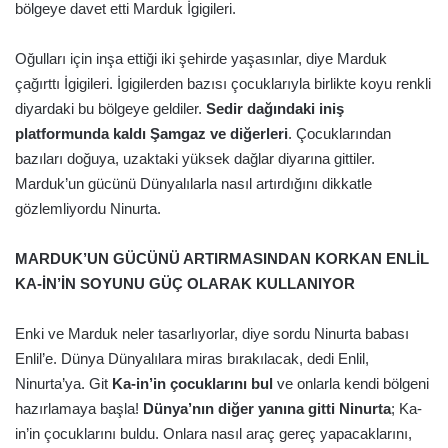
bölgeye davet etti Marduk İgigileri.
Oğulları için inşa ettiği iki şehirde yaşasınlar, diye Marduk
çağırttı İgigileri. İgigilerden bazısı çocuklarıyla birlikte koyu renkli
diyardaki bu bölgeye geldiler.
Sedir dağındaki iniş
platformunda kaldı Şamgaz ve diğerleri
. Çocuklarından
bazıları doğuya, uzaktaki yüksek dağlar diyarına gittiler.
Marduk’un gücünü Dünyalılarla nasıl artırdığını dikkatle
gözlemliyordu Ninurta.
MARDUK’UN GÜCÜNÜ ARTIRMASINDAN KORKAN ENLİL
KA-İN’İN SOYUNU GÜÇ OLARAK KULLANIYOR
Enki ve Marduk neler tasarlıyorlar, diye sordu Ninurta babası
Enlil’e. Dünya Dünyalılara miras bırakılacak, dedi Enlil,
Ninurta’ya. Git
Ka-in’in çocuklarını bul
ve onlarla kendi bölgeni
hazırlamaya başla!
Dünya’nın diğer yanına gitti Ninurta
; Ka-
in’in çocuklarını buldu. Onlara nasıl araç gereç yapacaklarını,