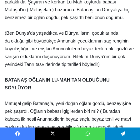
parlaklıkla. Şaşıran ve korkan Lu-Mah koşturdu babası
Matuşal’ın ( Metuşelah ) huzuruna. Batanaş’tan Dünyalıya hiç
benzemez bir oğlan doğdu; pek şaşırttı beni onun doğumu.
(Ben Dünya’da yaşadıkça ve Dünyalıların çocuklarında
da olduğu gibi büyüdükçe Annunaki çocuklarının saç renginin
koyulaştığını ve erişkin Anunnakilerin beyaz tenli renkli gözlü ve
sarışın olduklarını düşünüyorum. Nitekim Dünya’nın bir çok
yerindeki Tanrı tasvirlerinde tip tarifleri böyledir)
BATANAŞ OĞLANIN LU-MAH’TAN OLDUĞUNU
SÖYLÜYOR
Matuşal gelip Batanaş’a, yeni doğan oğlanı gördü, benzeyişine
pek şaşırdı. Oğlanın babası İgigilerden biri mi? ( Buradan
kabaca ilk nesil Anunnakilerin beyaz saçlı, beyaz tenli ve mavi
gözlü oldukları sonucuna varabiliriz.) diyerek gerçeği istedi
Batanaş’tan Matuşal. Eşin Lu-Mah’a derhal açıkla gerçeği, bu
Facebook
X
WhatsApp
Telegram