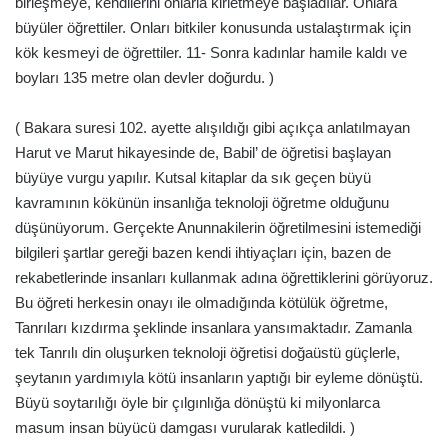
birleşmeye, kendilerini onlarla kirletmeye başladılar. Onlara
büyüler öğrettiler. Onları bitkiler konusunda ustalaştırmak için
kök kesmeyi de öğrettiler. 11- Sonra kadınlar hamile kaldı ve
boyları 135 metre olan devler doğurdu. )
( Bakara suresi 102. ayette alışıldığı gibi açıkça anlatılmayan
Harut ve Marut hikayesinde de, Babil’ de öğretisi başlayan
büyüye vurgu yapılır. Kutsal kitaplar da sık geçen büyü
kavramının kökünün insanlığa teknoloji öğretme olduğunu
düşünüyorum. Gerçekte Anunnakilerin öğretilmesini istemediği
bilgileri şartlar gereği bazen kendi ihtiyaçları için, bazen de
rekabetlerinde insanları kullanmak adına öğrettiklerini görüyoruz.
Bu öğreti herkesin onayı ile olmadığında kötülük öğretme,
Tanrıları kızdırma şeklinde insanlara yansımaktadır. Zamanla
tek Tanrılı din oluşurken teknoloji öğretisi doğaüstü güçlerle,
şeytanın yardımıyla kötü insanların yaptığı bir eyleme dönüştü.
Büyü soytarılığı öyle bir çılgınlığa dönüştü ki milyonlarca
masum insan büyücü damgası vurularak katledildi. )