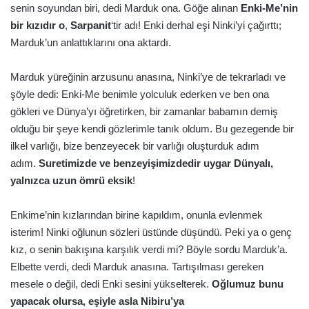
senin soyundan biri, dedi Marduk ona. Göğe alınan
Enki-Me’nin
bir kızıdır o
,
Sarpanit
‘tir adı! Enki derhal eşi Ninki’yi çağırttı;
Marduk’un anlattıklarını ona aktardı.
Marduk yüreğinin arzusunu anasına, Ninki’ye de tekrarladı ve
şöyle dedi: Enki-Me benimle yolculuk ederken ve ben ona
gökleri ve Dünya’yı öğretirken, bir zamanlar babamın demiş
olduğu bir şeye kendi gözlerimle tanık oldum. Bu gezegende bir
ilkel varlığı, bize benzeyecek bir varlığı oluşturduk adım
adım.
Suretimizde ve benzeyişimizdedir uygar Dünyalı,
yalnızca uzun ömrü eksik
!
Enkime’nin kızlarından birine kapıldım, onunla evlenmek
isterim! Ninki oğlunun sözleri üstünde düşündü. Peki ya o genç
kız, o senin bakışına karşılık verdi mi? Böyle sordu Marduk’a.
Elbette verdi, dedi Marduk anasına. Tartışılması gereken
mesele o değil, dedi Enki sesini yükselterek.
Oğlumuz bunu
yapacak olursa, eşiyle asla Nibiru’ya