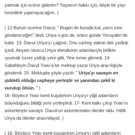
yatmak için evime giderim? Yaşamın hakkı için, böyle bir şeyi
kesinlikle yapmayacağım. )
( 12-Bunun üzerine Davut, ” Bugün de burada kal, yarın seni
göndereceğim” dedi. Uriya o gün de, ertesi günde Yeruşalim’de
kaldı. 13- Davut Uriya’yı çağırdı. Onu sarhoş edene dek yedirip
içirdi. Akşam olunca Uriya efendisinin adamlarıyla birlikte
uyumak üzere yattığı yere gitti. Yine evine gitmedi. 14-
Sabahleyin Davut Yoav’a bir mektup yazıp Uriya aracılığıyla
gönderdi. 15- Mektupta şöyle yazdı: ”
Uriya’yı savaşın en
şiddetli olduğu cepheye yerleştir ve yanından çekil ki
vurulup ölsün.
” )
16- Böylece Yoav kenti kuşatırken Uriya’yı yiğit adamların
bulunduğunu bildiği yere yerleştirdi. 17- Kent halkı çıkıp Yoav’ın
askerleriyle savaştı. Davut’un askerlerinden ölenler oldu. Hititli
Uriya da ölenler arasındaydı. )
( 16- Böylece Yoav kenti kuşatırken Uriya’yı yiğit adamların