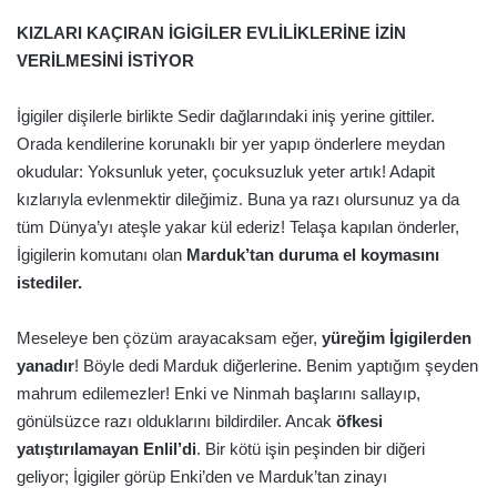
KIZLARI KAÇIRAN İGİGİLER EVLİLİKLERİNE İZİN
VERİLMESİNİ İSTİYOR
İgigiler dişilerle birlikte Sedir dağlarındaki iniş yerine gittiler.
Orada kendilerine korunaklı bir yer yapıp önderlere meydan
okudular: Yoksunluk yeter, çocuksuzluk yeter artık! Adapit
kızlarıyla evlenmektir dileğimiz. Buna ya razı olursunuz ya da
tüm Dünya’yı ateşle yakar kül ederiz! Telaşa kapılan önderler,
İgigilerin komutanı olan
Marduk’tan duruma el koymasını
istediler.
Meseleye ben çözüm arayacaksam eğer,
yüreğim İgigilerden
yanadır
! Böyle dedi Marduk diğerlerine. Benim yaptığım şeyden
mahrum edilemezler! Enki ve Ninmah başlarını sallayıp,
gönülsüzce razı olduklarını bildirdiler. Ancak
öfkesi
yatıştırılamayan Enlil’di
. Bir kötü işin peşinden bir diğeri
geliyor; İgigiler görüp Enki’den ve Marduk’tan zinayı