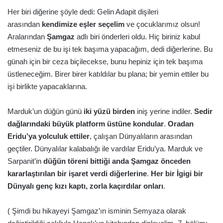
Her biri diğerine şöyle dedi: Gelin Adapit dişileri
arasından
kendimize eşler seçelim
ve çocuklarımız olsun!
Aralarından
Şamgaz
adlı biri önderleri oldu. Hiç biriniz kabul
etmeseniz de bu işi tek başıma yapacağım, dedi diğerlerine. Bu
günah için bir ceza biçilecekse, bunu hepiniz için tek başıma
üstleneceğim. Birer birer katıldılar bu plana; bir yemin ettiler bu
işi birlikte yapacaklarına.
Marduk’un düğün günü
iki yüzü birden
iniş yerine indiler.
Sedir
dağlarındaki büyük platform üstüne kondular
.
Oradan
Eridu’ya yolculuk ettiler
, çalışan Dünyalıların arasından
geçtiler. Dünyalılar kalabalığı ile vardılar Eridu’ya. Marduk ve
Sarpanit’in
düğün töreni bittiği anda Şamgaz önceden
kararlaştırılan bir işaret verdi diğerlerine
.
Her bir İgigi bir
Dünyalı genç kızı kaptı, zorla kaçırdılar onları
.
( Şimdi bu hikayeyi Şamgaz’ın isminin Semyaza olarak