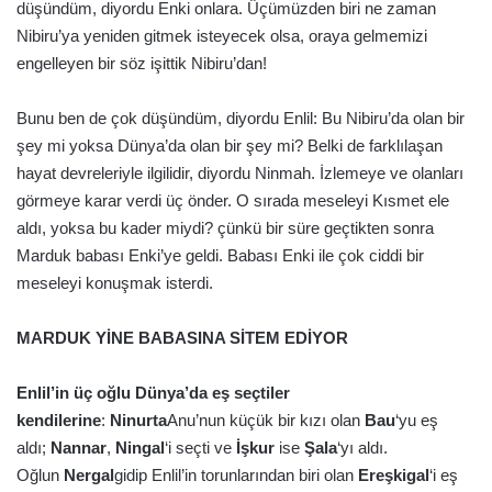
düşündüm, diyordu Enki onlara. Üçümüzden biri ne zaman
Nibiru’ya yeniden gitmek isteyecek olsa, oraya gelmemizi
engelleyen bir söz işittik Nibiru’dan!
Bunu ben de çok düşündüm, diyordu Enlil: Bu Nibiru’da olan bir
şey mi yoksa Dünya’da olan bir şey mi? Belki de farklılaşan
hayat devreleriyle ilgilidir, diyordu Ninmah. İzlemeye ve olanları
görmeye karar verdi üç önder. O sırada meseleyi Kısmet ele
aldı, yoksa bu kader miydi? çünkü bir süre geçtikten sonra
Marduk babası Enki’ye geldi. Babası Enki ile çok ciddi bir
meseleyi konuşmak isterdi.
MARDUK YİNE BABASINA SİTEM EDİYOR
Enlil’in üç oğlu Dünya’da eş seçtiler
kendilerine
:
Ninurta
Anu’nun küçük bir kızı olan
Bau
‘yu eş
aldı;
Nannar
,
Ningal
‘i seçti ve
İşkur
ise
Şala
‘yı aldı.
Oğlun
Nergal
gidip Enlil’in torunlarından biri olan
Ereşkigal
‘i eş