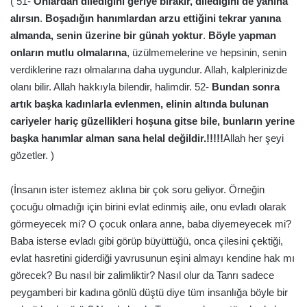
( 51-
Onlardan dilediğini geriye bırakır, dilediğini de yanına
alırsın
.
Boşadığın hanımlardan arzu ettiğini tekrar yanına
almanda, senin üzerine bir günah yoktur
.
Böyle yapman
onların mutlu olmalarına
, üzülmemelerine ve hepsinin, senin
verdiklerine razı olmalarına daha uygundur. Allah, kalplerinizde
olanı bilir. Allah hakkıyla bilendir, halimdir. 52-
Bundan sonra
artık başka kadınlarla evlenmen, elinin altında bulunan
cariyeler hariç güzellikleri hoşuna gitse bile, bunların yerine
başka hanımlar alman sana helal değildir.
!!!!!
Allah her şeyi
gözetler. )
(İnsanın ister istemez aklına bir çok soru geliyor. Örneğin
çocuğu olmadığı için birini evlat edinmiş aile, onu evladı olarak
görmeyecek mi? O çocuk onlara anne, baba diyemeyecek mi?
Baba isterse evladı gibi görüp büyüttüğü, onca çilesini çektiği,
evlat hasretini giderdiği yavrusunun eşini almayı kendine hak mı
görecek? Bu nasıl bir zalimliktir? Nasıl olur da Tanrı sadece
peygamberi bir kadına gönlü düştü diye tüm insanlığa böyle bir