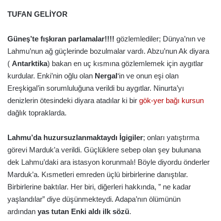
TUFAN GELİYOR
Güneş’te fışkıran parlamalar!!!!
gözlemlediler; Dünya’nın ve
Lahmu’nun ağ güçlerinde bozulmalar vardı. Abzu’nun Ak diyara
(
Antarktika
) bakan en uç kısmına gözlemlemek için aygıtlar
kurdular. Enki’nin oğlu olan
Nergal
‘in ve onun eşi olan
Ereşkigal’in sorumluluğuna verildi bu aygıtlar. Ninurta’yı
denizlerin ötesindeki diyara atadılar ki bir
gök-yer bağı kursun
dağlık topraklarda.
Lahmu’da huzursuzlanmaktaydı İgigiler
; onları yatıştırma
görevi Marduk’a verildi. Güçlüklere sebep olan şey bulunana
dek Lahmu’daki ara istasyon korunmalı! Böyle diyordu önderler
Marduk’a. Kısmetleri emreden üçlü birbirlerine danıştılar.
Birbirlerine baktılar. Her biri, diğerleri hakkında, ” ne kadar
yaşlandılar” diye düşünmekteydi. Adapa’nın ölümünün
ardından
yas tutan Enki aldı ilk sözü
.