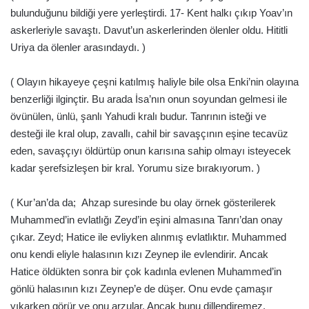
bulunduğunu bildiği yere yerleştirdi. 17- Kent halkı çıkıp Yoav’ın
askerleriyle savaştı. Davut’un askerlerinden ölenler oldu. Hititli
Uriya da ölenler arasındaydı. )
( Olayın hikayeye çeşni katılmış haliyle bile olsa Enki’nin olayına
benzerliği ilginçtir. Bu arada İsa’nın onun soyundan gelmesi ile
övünülen, ünlü, şanlı Yahudi kralı budur. Tanrının isteği ve
desteği ile kral olup, zavallı, cahil bir savaşçının eşine tecavüz
eden, savaşçıyı öldürtüp onun karısına sahip olmayı isteyecek
kadar şerefsizleşen bir kral. Yorumu size bırakıyorum. )
( Kur’an’da da; Ahzap suresinde bu olay örnek gösterilerek
Muhammed’in evlatlığı Zeyd’in eşini almasına Tanrı’dan onay
çıkar. Zeyd; Hatice ile evliyken alınmış evlatlıktır. Muhammed
onu kendi eliyle halasının kızı Zeynep ile evlendirir. Ancak
Hatice öldükten sonra bir çok kadınla evlenen Muhammed’in
gönlü halasının kızı Zeynep’e de düşer. Onu evde çamaşır
yıkarken görür ve onu arzular. Ancak bunu dillendiremez.