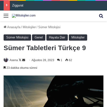
Ziggurat
Menü
Ar
Anasayfa
/
Mitolojiler
/
Sümer Mitolojisi
Sümer Mitolojisi
Genel
Hayata Dair
Mitolojiler
Sümer Tabletleri Türkçe 9
Follow
Bir
Asena
Ağustos 28, 2023
1
62
on
e-
23 dakika okuma süresi
X
posta
göndermek