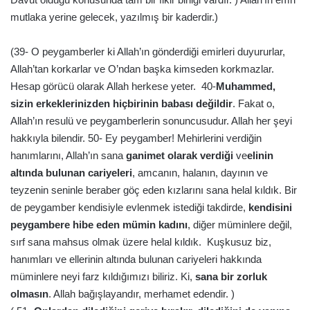
mutlaka yerine gelecek, yazılmış bir kaderdir.)
(39- O peygamberler ki Allah’ın gönderdiği emirleri duyururlar,
Allah’tan korkarlar ve O’ndan başka kimseden korkmazlar.
Hesap görücü olarak Allah herkese yeter. 40-
Muhammed,
sizin erkeklerinizden hiçbirinin babası değildir
. Fakat o,
Allah’ın resulü ve peygamberlerin sonuncusudur. Allah her şeyi
hakkıyla bilendir. 50- Ey peygamber! Mehirlerini verdiğin
hanımlarını, Allah’ın sana
ganimet olarak verdiği
ve
elinin
altında bulunan cariyeleri
, amcanın, halanın, dayının ve
teyzenin seninle beraber göç eden kızlarını sana helal kıldık. Bir
de peygamber kendisiyle evlenmek istediği takdirde,
kendisini
peygambere hibe eden mümin kadını
, diğer müminlere değil,
sırf sana mahsus olmak üzere helal kıldık. Kuşkusuz biz,
hanımları ve ellerinin altında bulunan cariyeleri hakkında
müminlere neyi farz kıldığımızı biliriz. Ki,
sana bir zorluk
olmasın
. Allah bağışlayandır, merhamet edendir. )