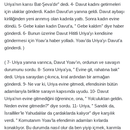
Uriya’nın karısı Bat-Şeva’dır” dedi. 4- Davut kadını getirmeleri
için ulaklar gönderdi. Kadın Davut’un yanına geldi. Davut aybaşı
kirliliğinden yeni arınmış olan kadınla yattı. Sonra kadın evine
döndü. 5- Gebe kalan kadın Davut’a, ” Gebe kaldım” diye haber
gönderdi. 6- Bunun üzerine Davut Hititli Uriya’yı kendisine
göndermesi için Yoav’a haber yolladı. Yoav’da Uriya’yı Davut’a
gönderdi. )
( 7- Uriya yanına varınca, Davut Yoav’ın, ordunun ve savaşın
durumunu sordu. 8- Sonra Uriya’ya, ” Evine git, rahatına bak”
dedi. Uriya saraydan çıkınca, kral ardından bir armağan
gönderdi. 9- Ne var ki, Uriya evine gitmedi, efendisinin bütün
adamlarıyla birlikte sarayın kapısında uyudu. 10- Davut
Uriya’nın evine gitmediğini öğrenince, ona, ” Yolculuktan geldin.
Neden evine gitmedin?” diye sordu. 11- Uriya, ” Sandık da,
İsrailliler’le Yahudalılar da çardaklarda kalıyor” diye karşılık
verdi. ” Komutanım Yoav’la efendimin adamları kırlarda
konaklıyor. Bu durumda nasıl olur da ben yiyip içmek, karımla