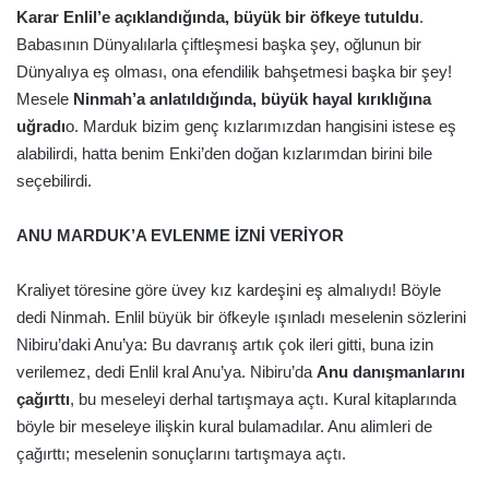
Karar Enlil’e açıklandığında, büyük bir öfkeye tutuldu
.
Babasının Dünyalılarla çiftleşmesi başka şey, oğlunun bir
Dünyalıya eş olması, ona efendilik bahşetmesi başka bir şey!
Mesele
Ninmah’a anlatıldığında, büyük hayal kırıklığına
uğradı
o. Marduk bizim genç kızlarımızdan hangisini istese eş
alabilirdi, hatta benim Enki’den doğan kızlarımdan birini bile
seçebilirdi.
ANU MARDUK’A EVLENME İZNİ VERİYOR
Kraliyet töresine göre üvey kız kardeşini eş almalıydı! Böyle
dedi Ninmah. Enlil büyük bir öfkeyle ışınladı meselenin sözlerini
Nibiru’daki Anu’ya: Bu davranış artık çok ileri gitti, buna izin
verilemez, dedi Enlil kral Anu’ya. Nibiru’da
Anu danışmanlarını
çağırttı
, bu meseleyi derhal tartışmaya açtı. Kural kitaplarında
böyle bir meseleye ilişkin kural bulamadılar. Anu alimleri de
çağırttı; meselenin sonuçlarını tartışmaya açtı.