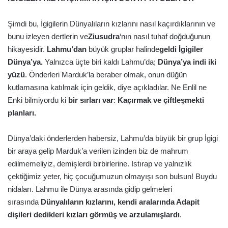
Şimdi bu, İgigilerin Dünyalıların kızlarını nasıl kaçırdıklarının ve
bunu izleyen dertlerin ve
Ziusudra
‘nın nasıl tuhaf doğduğunun
hikayesidir.
Lahmu’dan
büyük gruplar halinde
geldi İgigiler
Dünya’ya.
Yalnızca üçte biri kaldı Lahmu’da;
Dünya’ya indi iki
yüzü
. Önderleri Marduk’la beraber olmak, onun düğün
kutlamasına katılmak için geldik, diye açıkladılar. Ne Enlil ne
Enki bilmiyordu ki
bir sırları var
:
Kaçırmak ve çiftleşmekti
planları.
Dünya’daki önderlerden habersiz, Lahmu’da büyük bir grup İgigi
bir araya gelip Marduk’a verilen izinden biz de mahrum
edilmemeliyiz, demişlerdi birbirlerine. Istırap ve yalnızlık
çektiğimiz yeter, hiç çocuğumuzun olmayışı son bulsun! Buydu
nidaları. Lahmu ile Dünya arasında gidip gelmeleri
sırasında
Dünyalıların kızlarını, kendi aralarında Adapit
dişileri dedikleri kızları görmüş ve arzulamışlardı
.