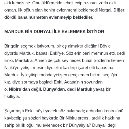
aldı kendisine. Onu öldürmekle tehdit edip rızasını zorla aldı
ondan. İlk oğlun olan benim evlenmemi beklemedi Nergal.
Diğer
dördü bana hürmeten evlenmeyip beklediler.
MARDUK BİR DÜNYALI İLE EVLENMEK İSTİYOR
Bir gelin seçmek istiyorum, bir eş almaktır dileğim! Böyle
diyordu Marduk, babası Enki’ye. Sözlerin beni memnun etti, dedi
Enki, Marduk’a. Annen de çok sevinecek buna! Sözlerini hemen
Ninki’ye yetiştirmesin diye elini kaldırıp işaret etti babasına
Marduk. İyileştirip imdada yetişen gençlerden biri mi seçtiğin
kız, diye sormaya başladı Enki. Adapa’nın soyundan
o,
Nibiru’dan değil, Dünya’dan, dedi Marduk
yavaş bir
fısıltıyla.
Şaşırmıştı Enki, söyleyecek söz bulamadı; ardından kontrolünü
kaybedip şu sözleri haykırdı: Bir Nibiru prensi, ardıllık hakkına
sahip bir ilk oğul mu evlenecek bir Dünyalıyla? Dünyalı değil,