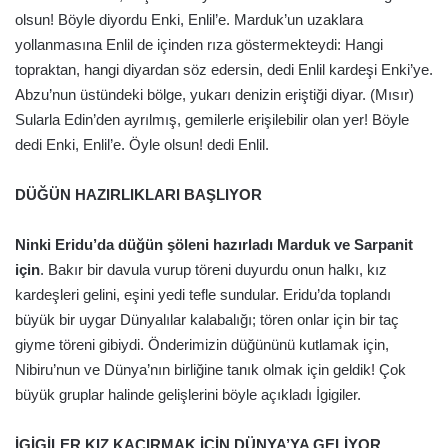
olsun! Böyle diyordu Enki, Enlil’e. Marduk’un uzaklara
yollanmasına Enlil de içinden rıza göstermekteydi: Hangi
topraktan, hangi diyardan söz edersin, dedi Enlil kardeşi Enki’ye.
Abzu’nun üstündeki bölge, yukarı denizin eriştiği diyar. (Mısır)
Sularla Edin’den ayrılmış, gemilerle erişilebilir olan yer! Böyle
dedi Enki, Enlil’e. Öyle olsun! dedi Enlil.
DÜĞÜN HAZIRLIKLARI BAŞLIYOR
Ninki Eridu’da düğün şöleni hazırladı Marduk ve Sarpanit
için
. Bakır bir davula vurup töreni duyurdu onun halkı, kız
kardeşleri gelini, eşini yedi tefle sundular. Eridu’da toplandı
büyük bir uygar Dünyalılar kalabalığı; tören onlar için bir taç
giyme töreni gibiydi. Önderimizin düğününü kutlamak için,
Nibiru’nun ve Dünya’nın birliğine tanık olmak için geldik! Çok
büyük gruplar halinde gelişlerini böyle açıkladı İgigiler.
İGİGİLER KIZ KAÇIRMAK İÇİN DÜNYA’YA GELİYOR