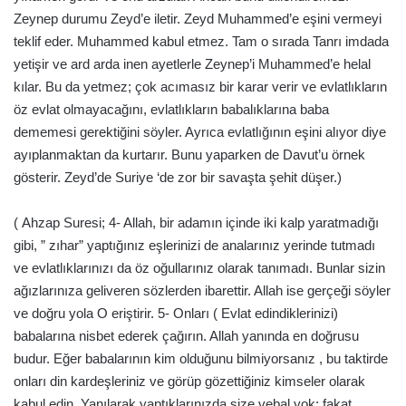
Zeynep durumu Zeyd’e iletir. Zeyd Muhammed’e eşini vermeyi
teklif eder. Muhammed kabul etmez. Tam o sırada Tanrı imdada
yetişir ve ard arda inen ayetlerle Zeynep’i Muhammed’e helal
kılar. Bu da yetmez; çok acımasız bir karar verir ve evlatlıkların
öz evlat olmayacağını, evlatlıkların babalıklarına baba
dememesi gerektiğini söyler. Ayrıca evlatlığının eşini alıyor diye
ayıplanmaktan da kurtarır. Bunu yaparken de Davut’u örnek
gösterir. Zeyd’de Suriye ‘de zor bir savaşta şehit düşer.)
( Ahzap Suresi; 4- Allah, bir adamın içinde iki kalp yaratmadığı
gibi, ” zıhar” yaptığınız eşlerinizi de analarınız yerinde tutmadı
ve evlatlıklarınızı da öz oğullarınız olarak tanımadı. Bunlar sizin
ağızlarınıza geliveren sözlerden ibarettir. Allah ise gerçeği söyler
ve doğru yola O eriştirir. 5- Onları ( Evlat edindiklerinizi)
babalarına nisbet ederek çağırın. Allah yanında en doğrusu
budur. Eğer babalarının kim olduğunu bilmiyorsanız , bu taktirde
onları din kardeşleriniz ve görüp gözettiğiniz kimseler olarak
kabul edin. Yanılarak yaptıklarınızda size vebal yok; fakat