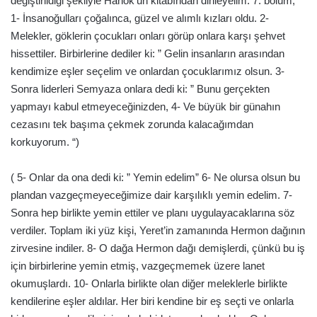
değiştirildiği şekliyle Hanok’un kitabından dinleyelim. 7. bölüm;
1- İnsanoğulları çoğalınca, güzel ve alımlı kızları oldu. 2-
Melekler, göklerin çocukları onları görüp onlara karşı şehvet
hissettiler. Birbirlerine dediler ki: ” Gelin insanların arasından
kendimize eşler seçelim ve onlardan çocuklarımız olsun. 3-
Sonra liderleri Semyaza onlara dedi ki: ” Bunu gerçekten
yapmayı kabul etmeyeceğinizden, 4- Ve büyük bir günahın
cezasını tek başıma çekmek zorunda kalacağımdan
korkuyorum. “)
( 5- Onlar da ona dedi ki: ” Yemin edelim” 6- Ne olursa olsun bu
plandan vazgeçmeyeceğimize dair karşılıklı yemin edelim. 7-
Sonra hep birlikte yemin ettiler ve planı uygulayacaklarına söz
verdiler. Toplam iki yüz kişi, Yeret’in zamanında Hermon dağının
zirvesine indiler. 8- O dağa Hermon dağı demişlerdi, çünkü bu iş
için birbirlerine yemin etmiş, vazgeçmemek üzere lanet
okumuşlardı. 10- Onlarla birlikte olan diğer meleklerle birlikte
kendilerine eşler aldılar. Her biri kendine bir eş seçti ve onlarla