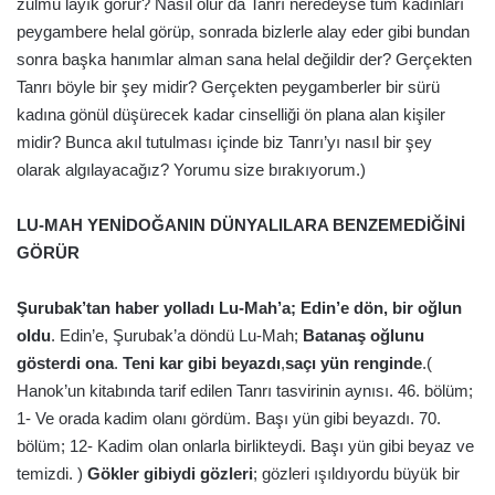
zulmü layık görür? Nasıl olur da Tanrı neredeyse tüm kadınları
peygambere helal görüp, sonrada bizlerle alay eder gibi bundan
sonra başka hanımlar alman sana helal değildir der? Gerçekten
Tanrı böyle bir şey midir? Gerçekten peygamberler bir sürü
kadına gönül düşürecek kadar cinselliği ön plana alan kişiler
midir? Bunca akıl tutulması içinde biz Tanrı’yı nasıl bir şey
olarak algılayacağız? Yorumu size bırakıyorum.)
LU-MAH YENİDOĞANIN DÜNYALILARA BENZEMEDİĞİNİ
GÖRÜR
Şurubak’tan haber yolladı Lu-Mah’a; Edin’e dön, bir oğlun
oldu
. Edin’e, Şurubak’a döndü Lu-Mah;
Batanaş oğlunu
gösterdi ona
.
Teni kar gibi beyazdı
,
saçı yün renginde
.(
Hanok’un kitabında tarif edilen Tanrı tasvirinin aynısı. 46. bölüm;
1- Ve orada kadim olanı gördüm. Başı yün gibi beyazdı. 70.
bölüm; 12- Kadim olan onlarla birlikteydi. Başı yün gibi beyaz ve
temizdi. )
Gökler gibiydi gözleri
; gözleri ışıldıyordu büyük bir