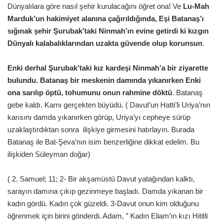
Dünyalılara göre nasıl şehir kurulacağını öğret ona! Ve
Lu-Mah
Marduk’un hakimiyet alanına çağırıldığında, Eşi Batanaş’ı
sığınak şehir Şurubak’taki Ninmah’ın evine getirdi ki kızgın
Dünyalı kalabalıklarından uzakta güvende olup korunsun
.
Enki derhal Şurubak’taki kız kardeşi Ninmah’a bir ziyarette
bulundu. Batanaş bir meskenin damında yıkanırken Enki
ona sarılıp öptü, tohumunu onun rahmine döktü
. Batanaş
gebe kaldı. Karnı gerçekten büyüdü. ( Davut’un Hatti’li Uriya’nın
karısını damda yıkanırken görüp, Uriya’yı cepheye sürüp
uzaklaştırdıktan sonra ilişkiye girmesini hatırlayın. Burada
Batanaş ile Bat-Şeva’nın isim benzerliğine dikkat edelim. Bu
ilişkiden Süleyman doğar)
( 2. Samuel; 11; 2- Bir akşamüstü Davut yatağından kalktı,
sarayın damına çıkıp gezinmeye başladı. Damda yıkanan bir
kadın gördü. Kadın çok güzeldi. 3-Davut onun kim olduğunu
öğrenmek için birini gönderdi. Adam, ” Kadın Eliam’ın kızı Hititli