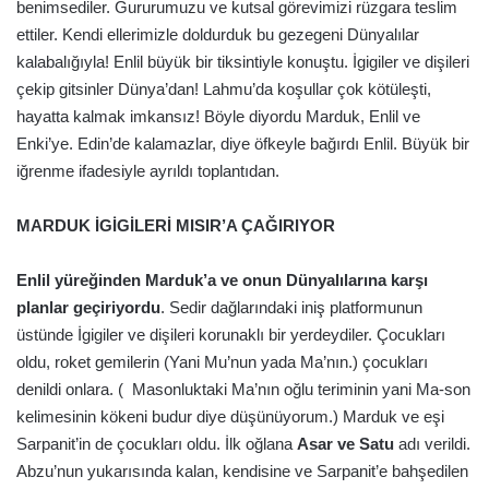
benimsediler. Gururumuzu ve kutsal görevimizi rüzgara teslim
ettiler. Kendi ellerimizle doldurduk bu gezegeni Dünyalılar
kalabalığıyla! Enlil büyük bir tiksintiyle konuştu. İgigiler ve dişileri
çekip gitsinler Dünya’dan! Lahmu’da koşullar çok kötüleşti,
hayatta kalmak imkansız! Böyle diyordu Marduk, Enlil ve
Enki’ye. Edin’de kalamazlar, diye öfkeyle bağırdı Enlil. Büyük bir
iğrenme ifadesiyle ayrıldı toplantıdan.
MARDUK İGİGİLERİ MISIR’A ÇAĞIRIYOR
Enlil yüreğinden Marduk’a ve onun Dünyalılarına karşı
planlar geçiriyordu
. Sedir dağlarındaki iniş platformunun
üstünde İgigiler ve dişileri korunaklı bir yerdeydiler. Çocukları
oldu, roket gemilerin (Yani Mu’nun yada Ma’nın.) çocukları
denildi onlara. ( Masonluktaki Ma’nın oğlu teriminin yani Ma-son
kelimesinin kökeni budur diye düşünüyorum.) Marduk ve eşi
Sarpanit’in de çocukları oldu. İlk oğlana
Asar ve Satu
adı verildi.
Abzu’nun yukarısında kalan, kendisine ve Sarpanit’e bahşedilen