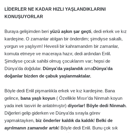
LİDERLER NE KADAR HIZLI YAŞLANDIKLARINI
KONUŞUYORLAR
Buraya gelişimden beri
yüzü aşkın şar geçti
, dedi erkek ve kız
kardeşine. O zamanlar atılgan bir önderdim; şimdiyse sakallı,
yorgun ve yaşlıyım! Hevesli bir kahramandım bir zamanlar,
komuta etmeye ve maceraya hazır, dedi ardından Enlil.
Şimdiyse çocuk sahibi olmuş çocuklarım var; hepsi de
Dünya’da doğdular.
Dünya’da yaşlandık
ama
Dünya’da
doğanlar bizden de çabuk yaşlanmaktalar.
Böyle dedi Enlil pişmanlıkla erkek ve kız kardeşine. Bana
gelince,
bana yaşlı koyun
( Özellikle Mısır’da Ninmah koyun
yada inek tasviri ile anlatılmıştır)
diyorlar! Böyle dedi Ninmah
.
Diğerleri gelip giderken ve Dünya’da sırayla görev
yapmaktayken,
biz önderler kaldık da kaldık
!
Belki de
ayrılmanın zamanıdır artık
! Böyle dedi Enlil. Bunu çok sık