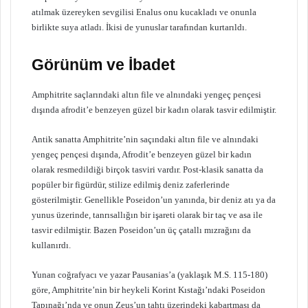
atılmak üzereyken sevgilisi Enalus onu kucakladı ve onunla
birlikte suya atladı. İkisi de yunuslar tarafından kurtarıldı.
Görünüm ve İbadet
Amphitrite saçlarındaki altın file ve alnındaki yengeç pençesi
dışında afrodit’e benzeyen güzel bir kadın olarak tasvir edilmiştir.
Antik sanatta Amphitrite’nin saçındaki altın file ve alnındaki
yengeç pençesi dışında, Afrodit’e benzeyen güzel bir kadın
olarak resmedildiği birçok tasviri vardır. Post-klasik sanatta da
popüler bir figürdür, stilize edilmiş deniz zaferlerinde
gösterilmiştir. Genellikle Poseidon’un yanında, bir deniz atı ya da
yunus üzerinde, tanrısallığın bir işareti olarak bir taç ve asa ile
tasvir edilmiştir. Bazen Poseidon’un üç çatallı mızrağını da
kullanırdı.
Yunan coğrafyacı ve yazar Pausanias’a (yaklaşık M.S. 115-180)
göre, Amphitrite’nin bir heykeli Korint Kıstağı’ndaki Poseidon
Tapınağı’nda ve onun Zeus’un tahtı üzerindeki kabartması da