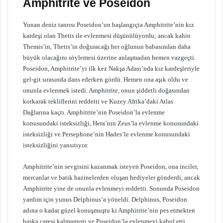
Amphitrite ve Poseidon
Yunan deniz tanrısı Poseidon’un başlangıçta Amphitrite’nin kız
kardeşi olan Thetis ile evlenmesi düşünülüyordu; ancak kahin
Themis’in, Thetis’in doğuracağı her oğlunun babasından daha
büyük olacağını söylemesi üzerine anlaşmadan hemen vazgeçti.
Poseidon, Amphitrite’yi ilk kez Nakşa Adası’nda kız kardeşleriyle
gel-git sırasında dans ederken gördü. Hemen ona aşık oldu ve
onunla evlenmek istedi. Amphitrite, onun şiddetli doğasından
korkarak tekliflerini reddetti ve Kuzey Afrika’daki Atlas
Dağlarına kaçtı. Amphitrite’nin Poseidon’la evlenme
konusundaki isteksizliği, Hera’nın Zeus’la evlenme konusundaki
isteksizliği ve Persephone’nin Hades’le evlenme konusundaki
isteksizliğini yansıtıyor.
Amphitrite’nin sevgisini kazanmak isteyen Poseidon, ona inciler,
mercanlar ve batık hazinelerden oluşan hediyeler gönderdi, ancak
Amphitrite yine de onunla evlenmeyi reddetti. Sonunda Poseidon
yardım için yunus Delphinus’a yöneldi. Delphinus, Poseidon
adına o kadar güzel konuşmuştu ki Amphitrite’nin pes etmekten
başka çaresi kalmamıştı ve Poseidon’la evlenmeyi kabul etti.