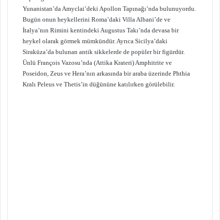
Yunanistan’da Amyclai’deki Apollon Tapınağı’nda bulunuyordu.
Bugün onun heykellerini Roma’daki Villa Albani’de ve
İtalya’nın Rimini kentindeki Augustus Takı’nda devasa bir
heykel olarak görmek mümkündür. Ayrıca Sicilya’daki
Siraküza’da bulunan antik sikkelerde de popüler bir figürdür.
Ünlü François Vazosu’nda (Attika Krateri) Amphitrite ve
Poseidon, Zeus ve Hera’nın arkasında bir araba üzerinde Phthia
Kralı Peleus ve Thetis’in düğününe katılırken görülebilir.