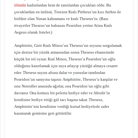
ölümlü
kadınlardan hem de tanrılardan çocukları oldu. Bu
çocuklardan en ünlüsü, Troezen Kralı Pittheus’un kızı Aethra ile
birlikte olan Yunan kahramanı ve kralı Theseus’tu. (Bazı
rivayetler Theseus’un babasını Poseidon yerine Atina Kralı
Aegeus olarak listeler.)
Amphitrite, Girit Kralı Minos’un Theseus’un soyunu sorgulamak
için denize bir yüzük atmasından sonra Theseus efsanesinde
küçük bir rol oynar. Kral Minos, Theseus’a Poseidon’un oğlu
olduğunu kanıtlamak için suya atlayıp yüzüğü almaya cesaret
eder. Theseus suyun altına dalar ve yunuslar tarafından
Poseidon’un sarayına taşınır. Amphitrite, Theseus’u karşılar ve
onu Nereidler arasında ağırlar, ona Poseidon’un oğlu gibi
davranır. Ona kırmızı bir pelerin hediye eder ve Afrodit’in
kendisine hediye ettiği gül tacı başına takar. Theseus,
Amphitrite’nin kendisine verdiği kutsal hediyelerle zafer
kazanarak gemisine geri götürülür.