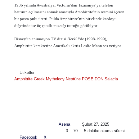
1936 yılında Avustralya, Victoria’dan Tazmanya’ya telefon
hattının açılmasını anmak amacıyla Amphitrite’nin resmini içeren
bir posta pulu üretti. Pulda Amphitrite’nin bir elinde kabloyu
diğerinde ise üç çatallı mızrağı tuttuğu görülüyor.
Disney’in animasyon TV dizisi
Herkül
‘de (1998-1999),
Amphitrite karakterine Amerikalı aktris Leslie Mann ses veriyor.
Etiketler
Amphitrite
Greek Mythology
Neptüne
POSEİDON
Salacia
F
B
o
i
l
r
l
e
o
-
w
p
Asena
Şubat 27, 2025
o
o
0
70
5 dakika okuma süresi
n
s
Facebook
X
L
T
P
R
V
E
Y
X
t