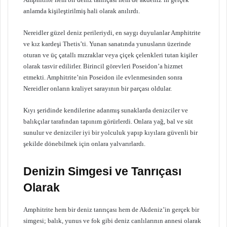
anlamda kişileştirilmiş hali olarak anılırdı.
Nereidler güzel deniz perileriydi, en saygı duyulanlar Amphitrite
ve kız kardeşi Thetis’ti. Yunan sanatında yunusların üzerinde
oturan ve üç çatallı mızraklar veya çiçek çelenkleri tutan kişiler
olarak tasvir edilirler. Birincil görevleri Poseidon’a hizmet
etmekti. Amphitrite’nin Poseidon ile evlenmesinden sonra
Nereidler onların kraliyet sarayının bir parçası oldular.
Kıyı şeridinde kendilerine adanmış sunaklarda denizciler ve
balıkçılar tarafından tapınım görürlerdi. Onlara yağ, bal ve süt
sunulur ve denizciler iyi bir yolculuk yapıp kıyılara güvenli bir
şekilde dönebilmek için onlara yalvarırlardı.
Denizin Simgesi ve Tanrıçası
Olarak
Amphitrite hem bir deniz tanrıçası hem de Akdeniz’in gerçek bir
simgesi; balık, yunus ve fok gibi deniz canlılarının annesi olarak