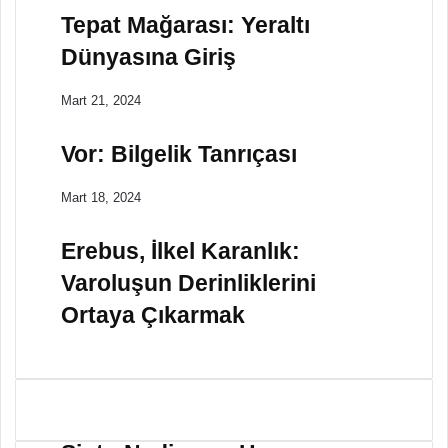
Tepat Mağarası: Yeraltı
Dünyasına Giriş
Mart 21, 2024
Vor: Bilgelik Tanrıçası
Mart 18, 2024
Erebus, İlkel Karanlık:
Varoluşun Derinliklerini
Ortaya Çıkarmak
Ş
H
i
e