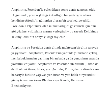
Amphitrite, Poseidon’la evlendikten sonra deniz tanrıçası oldu.
Düğününde, yeni keşfettiği kutsallığın bir göstergesi olarak
kendisine Afrodit’in güllerden oluşan bir tacı hediye edildi.
Poseidon, Delphinus’a olan minnettarlığını göstermek için onu
gökyüzüne, yıldızların arasına yerleştirdi – bu sayede Delphinus
Takımyıldızı’nın ortaya çıktığı söylenir.
Amphitrite ve Poseidon deniz altında muhteşem bir altın sarayda
yaşıyorlardı. Amphitrite, Poseidon’un yanında yunusların çektiği
inci kabuklarından yapılmış bir arabada ya da yunusların sırtında
yolculuk ediyordu. Amphitrite ve Poseidon’un birlikte ,Triton da
dahil olmak üzere, birkaç çocuğu oldu; Triton, deniz altında anne
babasıyla birlikte yaşayan yarı insan ve yarı balık bir yaratıktı;
güneş tanrısının karısı Rhodos veya Rhode; Helios ve
Bnethesikyme.