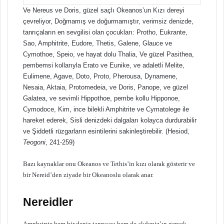
Ve Nereus ve Doris, güzel saçlı Okeanos’un Kızı dereyi
çevreliyor, Doğmamış ve doğurmamıştır, verimsiz denizde,
tanrıçaların en sevgilisi olan çocukları: Protho, Eukrante,
Sao, Amphitrite, Eudore, Thetis, Galene, Glauce ve
Cymothoe, Speio, ve hayat dolu Thalia, Ve güzel Pasithea,
pembemsi kollarıyla Erato ve Eunike, ve adaletli Melite,
Eulimene, Agave, Doto, Proto, Pherousa, Dynamene,
Nesaia, Aktaia, Protomedeia, ve Doris, Panope, ve güzel
Galatea, ve sevimli Hippothoe, pembe kollu Hipponoe,
Cymodoce, Kim, ince bilekli Amphitrite ve Cymatolege ile
hareket ederek, Sisli denizdeki dalgaları kolayca durdurabilir
ve Şiddetli rüzgarların esintilerini sakinleştirebilir. (Hesiod,
Teogoni
, 241-259)
Bazı kaynaklar onu Okeanos ve Tethis’in kızı olarak gösterir ve
bir Nereid’den ziyade bir Okeanoslu olarak anar.
Nereidler
Amphıtrıte hem bir deniz tanrıçası hem de akdeniz’ın gerçek