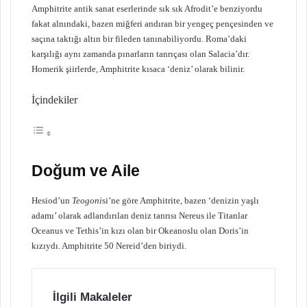
Amphitrite antik sanat eserlerinde sık sık Afrodit’e benziyordu
fakat alnındaki, bazen miğferi andıran bir yengeç pençesinden ve
saçına taktığı altın bir fileden tanınabiliyordu. Roma’daki
karşılığı aynı zamanda pınarların tanrıçası olan Salacia’dır.
Homerik şiirlerde, Amphitrite kısaca ‘deniz’ olarak bilinir.
İçindekiler
Doğum ve Aile
Hesiod’un
Teogoni
si’ne göre Amphitrite, bazen ‘denizin yaşlı
adamı’ olarak adlandırılan deniz tanrısı Nereus ile Titanlar
Oceanus ve Tethis’in kızı olan bir Okeanoslu olan Doris’in
kızıydı. Amphitrite 50 Nereid’den biriydi.
İlgili Makaleler