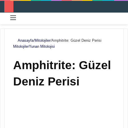
Menü
Ar
Anasayfa
/
Mitolojiler
/
Amphitrite: Güzel Deniz Perisi
Mitolojiler
Yunan Mitolojisi
Amphitrite: Güzel
Deniz Perisi
F
B
o
i
l
r
l
e
o
-