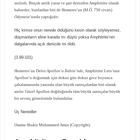
anılırdı. Birçok antik yazar ve şair denizden Amphitrite olarak
bahseder; bunlardan biri de Homeros’un (M.Ö. 750 civarı)
Odysseia
‘sında yaptığıdır:
Hiç kimse onun nerede öldüğünü kesin olarak söyleyemez,
düşmanların eline karada mı düştü yoksa Amphitrite’nin
dalgalarında açık denizde mi öldü.
(3.99-101)
Homeros’un
Delos Apollon’a İlahisi’nde
, Amphitrite Leto’nun
Apollon’u doğurmak için dokuz gün dokuz gece boyunca
çabalamasında yanında olan büyük tanrıçalardan biri olarak
anılır. Güzel Apollon doğduğunda tüm büyük tanrıçalar büyük
bir sevinç gösterisinde bulundular.
Üç Nereidler
Osama Shukir Muhammed Amin (Copyright)