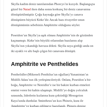
Skylla kadim deniz tanrılarından Phorcys’in kızıydı. Başlangıçta
güzel bir
Naiad
iken daha sonra korkunç bir deniz canavarına
dönüştürülmüştür. Çoğu kaynağa göre Skylla’yı canava
dönüştüren büyücü Kirke’dir. Ancak bazı rivayetler onun
dönüşümünün sebebinin Amphitrite olduğunu söyler.
Poseidon’un Skylla’ya aşık olması Amphitrite’nin de gözünden
kaçmamıştı. Kirke’nin büyülü otlarından bazılarını alıp
Skylla’nın yıkandığı havuza döktü. Skylla suya girdiği anda on
iki ayaklı ve altı başlı çılgın bir canavara dönüştü.
Amphitrite ve Penthelides
Penthelidler (Mikeneli Penthilus’un oğulları) Yunanistan’ın
Midilli Adası’nın ilk yerleşimcileriydi. Onlara, Poseidon’a bir
boğa, Amphitrite ve Nereidler’e ise bir bakire kurban etmeleri
emrini veren bir kahin ulaşmıştı. Midilli’ye doğru yolculuk
sırasında, liderlerin kızlarına kura çektirdiği Mesogeion
Kaya’sında durdular. Smintheus’un kızı Phineis, kura ile
Amphitrite’ye kurban edilmeye hazırlandı. Phineis denize