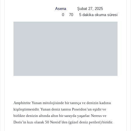
w
p
Asena
Şubat 27, 2025
o
o
0
70
5 dakika okuma süresi
n
s
X
t
a
g
ö
n
d
e
r
m
e
k
Amphitrite Yunan mitolojisinde bir tanrıça ve denizin kadınsı
kişileştirmesidir. Yunan deniz tanrısı Poseidon’un eşidir ve
birlikte denizin altında altın bir sarayda yaşarlar. Nereus ve
Doris’in kızı olarak 50 Nereid’den (güzel deniz perileri) biridir.