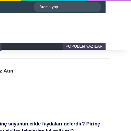
astgele Makale
Kenar Bölmesi
Dış görünümü değiştir
Arama
yap
...
Kenar Bölmesi
Dış görünümü değiştir
POPÜLER YAZILAR
z Atın
inç suyunun cilde faydaları nelerdir? Pirinç