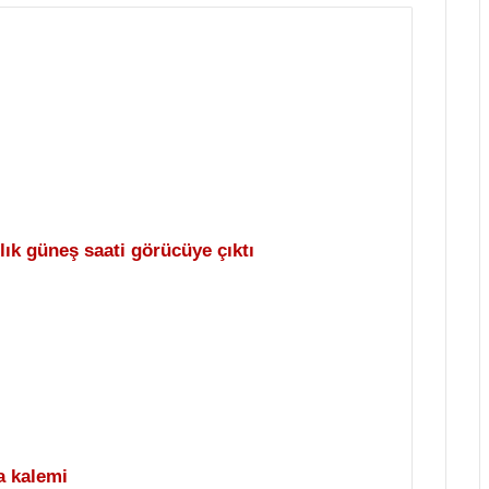
lık güneş saati görücüye çıktı
a kalemi