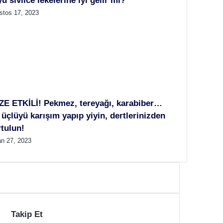
u sivilce lekelerine iyi gelir mi?
stos 17, 2023
ZE ETKİLİ! Pekmez, tereyağı, karabiber…
üçlüyü karışım yapıp yiyin, dertlerinizden
rtulun!
an 27, 2023
Takip Et