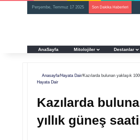
Perşembe, Temmuz 17 2025
Son Dakika Haberleri
AnaSayfa
Mitolojiler
Destanlar
Anasayfa
/
Hayata Dair
/
Kazılarda bulunan yaklaşık 1000
Hayata Dair
Kazılarda buluna
yıllık güneş saat