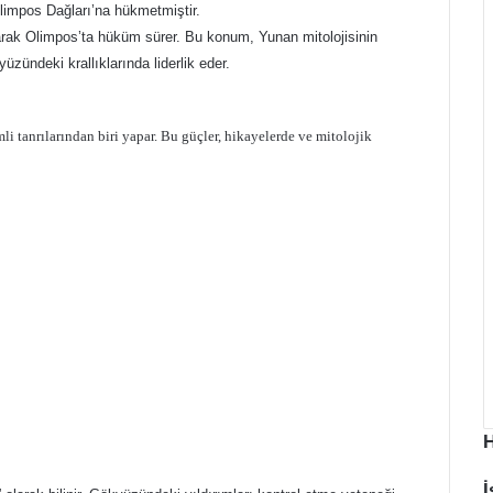
Olimpos Dağları’na hükmetmiştir.
olarak Olimpos’ta hüküm sürer. Bu konum, Yunan mitolojisinin
üzündeki krallıklarında liderlik eder.
i tanrılarından biri yapar. Bu güçler, hikayelerde ve mitolojik
İ