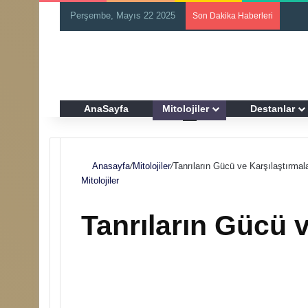
Perşembe, Mayıs 22 2025
Son Dakika Haberleri
AnaSayfa
Mitolojiler
Destanlar
Anasayfa
/
Mitolojiler
/
Tanrıların Gücü ve Karşılaştırmala
Mitolojiler
Tanrıların Gücü v
F
B
o
i
l
r