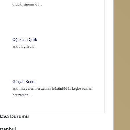
olduk. sinema dü...
Oğuzhan Çelik
aşk bir çiledir...
Gülşah Korkut
aşk hikayeleri her zaman hüzünlüdür. keşke sonları
her zaman...
Hava Durumu
stanbul