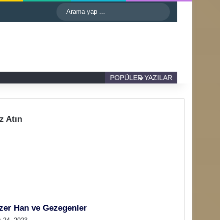
astgele Makale
Kenar Bölmesi
Dış görünümü değiştir
Arama
yap
...
Kenar Bölmesi
Dış görünümü değiştir
POPÜLER YAZILAR
z Atın
zer Han ve Gezegenler