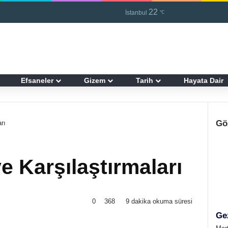
22
Kayıt Ol
R
İstanbul
℃
Efsaneler
Gizem
Tarih
Hayata Dair
Gö
rı
e Karşılaştırmaları
0
368
9 dakika okuma süresi
Ge