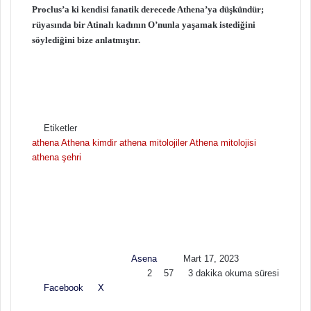
Proclus’a ki kendisi fanatik derecede Athena’ya düşkündür;
rüyasında bir Atinalı kadının O’nunla yaşamak istediğini
söylediğini bize anlatmıştır.
Etiketler
athena
Athena kimdir
athena mitolojiler
Athena mitolojisi
athena şehri
F
B
o
i
l
r
l
e
o
-
w
p
Asena
Mart 17, 2023
o
o
2
57
3 dakika okuma süresi
n
s
Facebook
X
L
T
P
R
V
E
Y
X
t
i
u
i
e
K
-
a
a