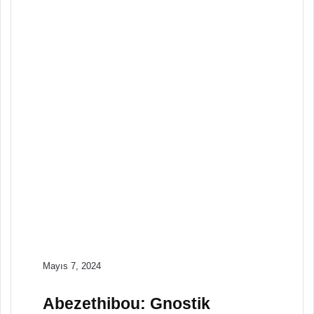
Mart 24, 2024
Yunan Mitolojisinde
Gigantomachy:
Tanrılar Devlere Karşı
Mitolojiler
Mart 21, 2024
Tepat Mağarası:
Yeraltı Dünyasına
Giriş
Mitolojiler
Mart 21, 2024
Vor: Bilgelik Tanrıçası
Mayıs 7, 2024
Abezethibou: Gnostik