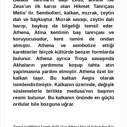
Zeus’un ilk karısı olan Hikmet Tanrıçası
Metis’ tir. Sembolleri, kalkan, mızrak, zeytin
dalı ve baykuştur. Mızrak savaşı, zeytin dalı
barışı, baykuş da bilgeliği temsil eder.
Athena, Atina kentinin baş tanrıçası ve
koruyucusudur, kent ismini de ondan
almıştır. Athena ve sembolize ettiği
karekterler birçok kültürde benzer formlarda
bulunur. Athena ayrıca Troya savaşında
Akhaların yardımına koşup tahta atın
yapılmasına yardım etmiştir. Athena özel bir
kalkan taşır. Bu kalkan Aegis olarak
isimlendirilmiştir. Kalkanın üzerinde, değişik
süslemelerle birlikte medusa’nın başının
resmi bulunur. Bu kalkanın önünde en güçlü
ordular bile bozguna uğrar.
Temel özellikleri kentle ilgili olan Athena birçok bakımdan Kır