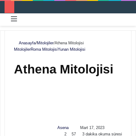
Menü
Ar
Anasayfa
/
Mitolojiler
/
Athena Mitolojisi
Mitolojiler
Roma Mitolojisi
Yunan Mitolojisi
Athena Mitolojisi
F
B
o
i
l
r
l
e
o
-
w
p
Asena
Mart 17, 2023
o
o
2
57
3 dakika okuma süresi
n
s