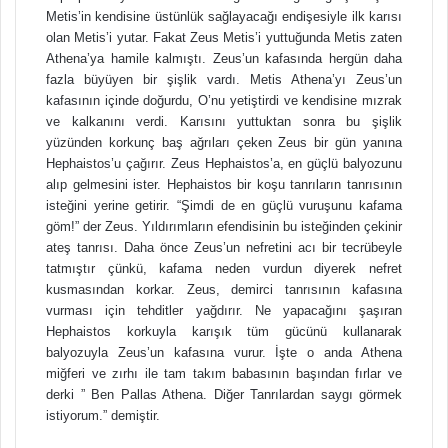
Metis’in kendisine üstünlük sağlayacağı endişesiyle ilk karısı
olan Metis’i yutar. Fakat Zeus Metis’i yuttuğunda Metis zaten
Athena’ya hamile kalmıştı. Zeus’un kafasında hergün daha
fazla büyüyen bir şişlik vardı. Metis Athena’yı Zeus’un
kafasının içinde doğurdu, O’nu yetiştirdi ve kendisine mızrak
ve kalkanını verdi. Karısını yuttuktan sonra bu şişlik
yüzünden korkunç baş ağrıları çeken Zeus bir gün yanına
Hephaistos’u çağırır. Zeus Hephaistos’a, en güçlü balyozunu
alıp gelmesini ister. Hephaistos bir koşu tanrıların tanrısının
isteğini yerine getirir. “Şimdi de en güçlü vuruşunu kafama
göm!” der Zeus. Yıldırımların efendisinin bu isteğinden çekinir
ateş tanrısı. Daha önce Zeus’un nefretini acı bir tecrübeyle
tatmıştır çünkü, kafama neden vurdun diyerek nefret
kusmasından korkar. Zeus, demirci tanrısının kafasına
vurması için tehditler yağdırır. Ne yapacağını şaşıran
Hephaistos korkuyla karışık tüm gücünü kullanarak
balyozuyla Zeus’un kafasına vurur. İşte o anda Athena
miğferi ve zırhı ile tam takım babasının başından fırlar ve
derki ” Ben Pallas Athena. Diğer Tanrılardan saygı görmek
istiyorum.” demiştir.