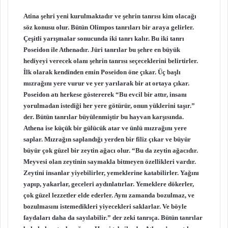
Atina şehri yeni kurulmaktadır ve şehrin tanrısı kim olacağı
söz konusu olur. Bütün Olimpos tanrıları bir araya gelirler.
Çeşitli yarışmalar sonucunda iki tanrı kalır. Bu iki tanrı
Poseidon ile Athenadır. Jüri tanrılar bu şehre en büyük
hediyeyi verecek olanı şehrin tanrısı seçeceklerini belirtirler.
İlk olarak kendinden emin Poseidon öne çıkar. Üç başlı
mızrağını yere vurur ve yer yarılarak bir at ortaya çıkar.
Poseidon atı herkese göstererek “Bu evcil bir attır, insanı
yorulmadan istediği her yere götürür, onun yüklerini taşır.”
der. Bütün tanrılar büyülenmiştir bu hayvan karşısında.
Athena ise küçük bir gülücük atar ve ünlü mızrağını yere
saplar. Mızrağın saplandığı yerden bir filiz çıkar ve büyür
büyür çok güzel bir zeytin ağacı olur. “Bu da zeytin ağacıdır.
Meyvesi olan zeytinin saymakla bitmeyen özellikleri vardır.
Zeytini insanlar yiyebilirler, yemeklerine katabilirler. Yağını
yapıp, yakarlar, geceleri aydınlatırlar. Yemeklere dökerler,
çok güzel lezzetler elde ederler. Aynı zamanda bozulmaz, ve
bozulmasını istemedikleri yiyecekleri saklarlar. Ve böyle
faydaları daha da sayılabilir.” der zeki tanrıça. Bütün tanrılar