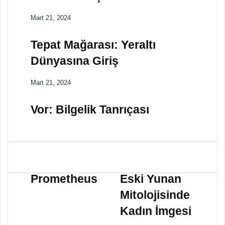
Mart 21, 2024
Tepat Mağarası: Yeraltı
Dünyasına Giriş
Mart 21, 2024
Vor: Bilgelik Tanrıçası
P
E
r
s
Prometheus
Eski Yunan
o
k
Mitolojisinde
m
i
e
Y
Kadın İmgesi
t
u