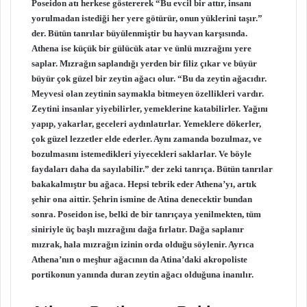
Poseidon atı herkese göstererek “Bu evcil bir attır, insanı
yorulmadan istediği her yere götürür, onun yüklerini taşır.”
der. Bütün tanrılar büyülenmiştir bu hayvan karşısında.
Athena ise küçük bir gülücük atar ve ünlü mızrağını yere
saplar. Mızrağın saplandığı yerden bir filiz çıkar ve büyür
büyür çok güzel bir zeytin ağacı olur. “Bu da zeytin ağacıdır.
Meyvesi olan zeytinin saymakla bitmeyen özellikleri vardır.
Zeytini insanlar yiyebilirler, yemeklerine katabilirler. Yağını
yapıp, yakarlar, geceleri aydınlatırlar. Yemeklere dökerler,
çok güzel lezzetler elde ederler. Aynı zamanda bozulmaz, ve
bozulmasını istemedikleri yiyecekleri saklarlar. Ve böyle
faydaları daha da sayılabilir.” der zeki tanrıça. Bütün tanrılar
bakakalmıştır bu ağaca. Hepsi tebrik eder Athena’yı, artık
şehir ona aittir. Şehrin ismine de Atina denecektir bundan
sonra. Poseidon ise, belki de bir tanrıçaya yenilmekten, tüm
siniriyle üç başlı mızrağını dağa fırlatır. Dağa saplanır
mızrak, hala mızrağın izinin orda olduğu söylenir. Ayrıca
Athena’nın o meşhur ağacının da Atina’daki akropoliste
portikonun yanında duran zeytin ağacı olduğuna inanılır.