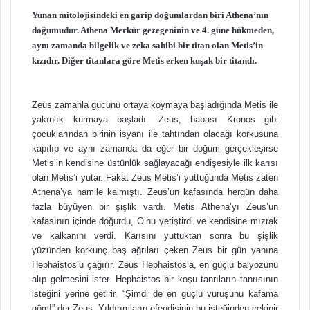
Yunan mitolojisindeki en garip doğumlardan biri Athena’nın
doğumudur. Athena Merkür gezegeninin ve 4. güne hükmeden,
aynı zamanda bilgelik ve zeka sahibi bir titan olan Metis’in
kızıdır. Diğer titanlara göre Metis erken kuşak bir titandı.
Zeus zamanla gücünü ortaya koymaya başladığında Metis ile
yakınlık kurmaya başladı. Zeus, babası Kronos gibi
çocuklarından birinin isyanı ile tahtından olacağı korkusuna
kapılıp ve aynı zamanda da eğer bir doğum gerçekleşirse
Metis’in kendisine üstünlük sağlayacağı endişesiyle ilk karısı
olan Metis’i yutar. Fakat Zeus Metis’i yuttuğunda Metis zaten
Athena’ya hamile kalmıştı. Zeus’un kafasında hergün daha
fazla büyüyen bir şişlik vardı. Metis Athena’yı Zeus’un
kafasının içinde doğurdu, O’nu yetiştirdi ve kendisine mızrak
ve kalkanını verdi. Karısını yuttuktan sonra bu şişlik
yüzünden korkunç baş ağrıları çeken Zeus bir gün yanına
Hephaistos’u çağırır. Zeus Hephaistos’a, en güçlü balyozunu
alıp gelmesini ister. Hephaistos bir koşu tanrıların tanrısının
isteğini yerine getirir. “Şimdi de en güçlü vuruşunu kafama
göm!” der Zeus. Yıldırımların efendisinin bu isteğinden çekinir