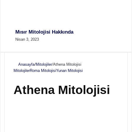
Mısır Mitolojisi Hakkında
Nisan 3, 2023
Anasayfa
/
Mitolojiler
/
Athena Mitolojisi
Mitolojiler
Roma Mitolojisi
Yunan Mitolojisi
Athena Mitolojisi
F
B
o
i
l
r
l
e