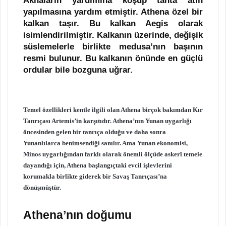
Akhaların yardımına koşup tahta atın
yapılmasına yardım etmiştir. Athena özel bir
kalkan taşır. Bu kalkan Aegis olarak
isimlendirilmiştir. Kalkanın üzerinde, değişik
süslemelerle birlikte medusa’nın başının
resmi bulunur. Bu kalkanın önünde en güçlü
ordular bile bozguna uğrar.
Temel özellikleri kentle ilgili olan Athena birçok bakımdan Kır
Tanrıçası Artemis’in karşıtıdır. Athena’nın Yunan uygarlığı
öncesinden gelen bir tanrıça olduğu ve daha sonra
Yunanlılarca benimsendiği sanılır. Ama Yunan ekonomisi,
Minos uygarlığından farklı olarak önemli ölçüde askerî temele
dayandığı için, Athena başlangıçtaki evcil işlevlerini
korumakla birlikte giderek bir Savaş Tanrıçası’na
dönüşmüştür.
Athena’nın doğumu