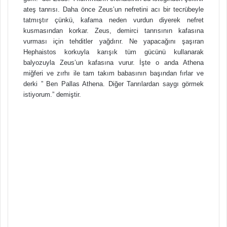
ateş tanrısı. Daha önce Zeus’un nefretini acı bir tecrübeyle
tatmıştır çünkü, kafama neden vurdun diyerek nefret
kusmasından korkar. Zeus, demirci tanrısının kafasına
vurması için tehditler yağdırır. Ne yapacağını şaşıran
Hephaistos korkuyla karışık tüm gücünü kullanarak
balyozuyla Zeus’un kafasına vurur. İşte o anda Athena
miğferi ve zırhı ile tam takım babasının başından fırlar ve
derki ” Ben Pallas Athena. Diğer Tanrılardan saygı görmek
istiyorum.” demiştir.