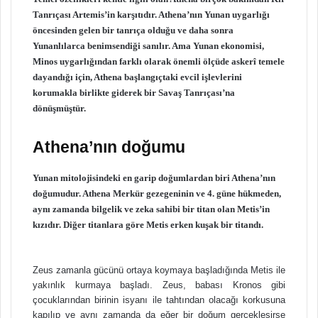
Tanrıçası Artemis’in karşıtıdır. Athena’nın Yunan uygarlığı
öncesinden gelen bir tanrıça olduğu ve daha sonra
Yunanlılarca benimsendiği sanılır. Ama Yunan ekonomisi,
Minos uygarlığından farklı olarak önemli ölçüde askerî temele
dayandığı için, Athena başlangıçtaki evcil işlevlerini
korumakla birlikte giderek bir Savaş Tanrıçası’na
dönüşmüştür.
Athena’nın doğumu
Yunan mitolojisindeki en garip doğumlardan biri Athena’nın
doğumudur. Athena Merkür gezegeninin ve 4. güne hükmeden,
aynı zamanda bilgelik ve zeka sahibi bir titan olan Metis’in
kızıdır. Diğer titanlara göre Metis erken kuşak bir titandı.
Zeus zamanla gücünü ortaya koymaya başladığında Metis ile
yakınlık kurmaya başladı. Zeus, babası Kronos gibi
çocuklarından birinin isyanı ile tahtından olacağı korkusuna
kapılıp ve aynı zamanda da eğer bir doğum gerçekleşirse