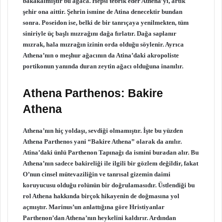
bakakalmıştır bu ağaca. Hepsi tebrik eder Athena’yı, artık
şehir ona aittir. Şehrin ismine de Atina denecektir bundan
sonra. Poseidon ise, belki de bir tanrıçaya yenilmekten, tüm
siniriyle üç başlı mızrağını dağa fırlatır. Dağa saplanır
mızrak, hala mızrağın izinin orda olduğu söylenir. Ayrıca
Athena’nın o meşhur ağacının da Atina’daki akropoliste
portikonun yanında duran zeytin ağacı olduğuna inanılır.
Athena Parthenos: Bakire
Athena
Athena’nın hiç yoldaşı, sevdiği olmamıştır. İşte bu yüzden
Athena Parthenos yani “Bakire Athena” olarak da anılır.
Atina’daki ünlü Parthenon Tapınağı da ismini buradan alır. Bu
Athena’nın sadece bakireliği ile ilgili bir gözlem değildir, fakat
O’nun cinsel mütevaziliğin ve tanrısal gizemin daimi
koruyucusu olduğu rolünün bir doğrulamasıdır. Üstlendiği bu
rol Athena hakkında birçok hikayenin de doğmasına yol
açmıştır. Marinus’un anlattığına göre Hristiyanlar
Parthenon’dan Athena’nın heykelini kaldırır. Ardından