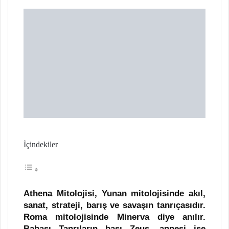
X
t
a
g
ö
n
d
e
r
m
e
k
İçindekiler
Athena Mitolojisi, Yunan mitolojisinde akıl,
sanat, strateji, barış ve savaşın tanrıçasıdır.
Roma mitolojisinde Minerva diye anılır.
Babası Tanrıların başı Zeus, annesi ise