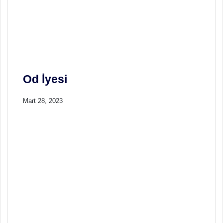
m
g
e
s
i
Od İyesi
Mart 28, 2023