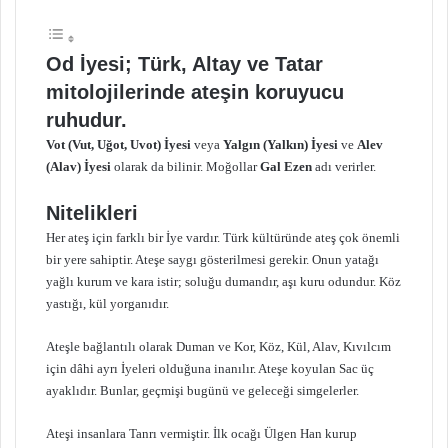
Od İyesi; Türk, Altay ve Tatar
mitolojilerinde ateşin koruyucu
ruhudur.
Vot (Vut, Uğot, Uvot) İyesi
veya
Yalgın (Yalkın) İyesi
ve
Alev
(Alav) İyesi
olarak da bilinir. Moğollar
Gal Ezen
adı verirler.
Nitelikleri
Her ateş için farklı bir İye vardır. Türk kültüründe ateş çok önemli
bir yere sahiptir. Ateşe saygı gösterilmesi gerekir. Onun yatağı
yağlı kurum ve kara istir; soluğu dumandır, aşı kuru odundur. Köz
yastığı, kül yorganıdır.
Ateşle bağlantılı olarak Duman ve Kor, Köz, Kül, Alav, Kıvılcım
için dâhi ayrı İyeleri olduğuna inanılır. Ateşe koyulan Sac üç
ayaklıdır. Bunlar, geçmişi bugünü ve geleceği simgelerler.
Ateşi insanlara Tanrı vermiştir. İlk ocağı Ülgen Han kurup