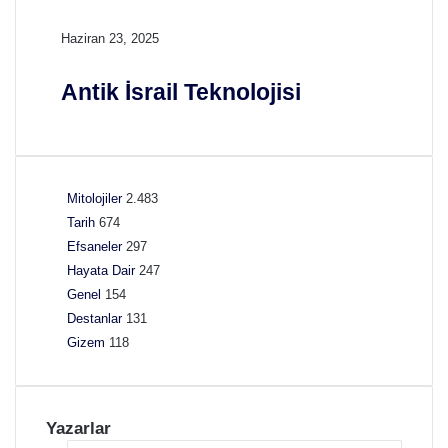
A
Haziran 23, 2025
n
t
Antik İsrail Teknolojisi
i
k
İ
s
r
Mitolojiler
2.483
a
Tarih
674
i
Efsaneler
297
l
T
Hayata Dair
247
e
Genel
154
k
Destanlar
131
n
Gizem
118
o
l
o
j
Yazarlar
i