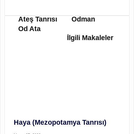
A
O
t
d
Ateş Tanrısı
Odman
e
m
Od Ata
ş
a
T
n
İlgili Makaleler
a
n
r
ı
s
ı
O
d
A
t
a
Haya (Mezopotamya Tanrısı)