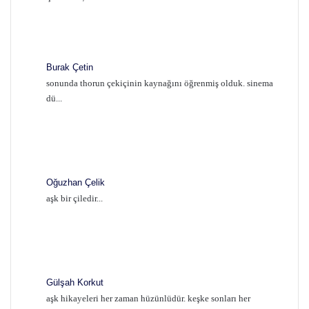
Burak Çetin
sonunda thorun çekiçinin kaynağını öğrenmiş olduk. sinema
dü...
Oğuzhan Çelik
aşk bir çiledir...
Gülşah Korkut
aşk hikayeleri her zaman hüzünlüdür. keşke sonları her