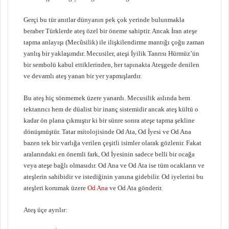
Gerçi bu tür anıtlar dünyanın pek çok yerinde bulunmakla
beraber Türklerde ateş özel bir öneme sahiptir. Ancak İran ateşe
tapma anlayışı (Mecûsilik) ile ilişkilendirme mantığı çoğu zaman
yanlış bir yaklaşımdır. Mecusiler, ateşi İyilik Tanrısı Hürmüz’ün
bir sembolü kabul ettiklerinden, her tapınakta Ateşgede denilen
ve devamlı ateş yanan bir yer yapmışlardır.
Bu ateş hiç sönmemek üzere yanardı. Mecusilik aslında hem
tektanrıcı hem de düalist bir inanç sistemidir ancak ateş kültü o
kadar ön plana çıkmıştır ki bir sünre sonra ateşe tapma şekline
dönüşmüştür. Tatar mitolojisinde Od Ata, Od İyesi ve Od Ana
bazen tek bir varlığa verilen çeşitli isimler olarak gözlenir. Fakat
aralarındaki en önemli fark, Od İyesinin sadece belli bir ocağa
veya ateşe bağlı olmasıdır. Od Ana ve Od Ata ise tüm ocakların ve
ateşlerin sahibidir ve istediğinin yanına gidebilir. Od iyelerini bu
ateşleri korumak üzere
Od Ana
ve Od Ata gönderir.
Ateş üçe ayrılır: