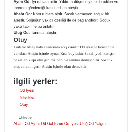
Ayıhı Od:
İyi ruhlara aittir. Yıldırım düşmesiyle elde edilen ve
tanrının gönderdiği kabul edilen ateştir.
Abahı Od:
Kötü ruhlara aittir. Sıcak vermeyen soğuk bir
ateştir. Soğuğun yakıcı özelliği ile de bağlantılıdır. Soğuk
yaktı tabiri ile bu anlatılır.
Uluğ Od:
Tanrısal ateştir.
Otuy
Türk ve Altay halk inancında ateş cinidir. Od iyesine benzer bir
varlıktır. Ateşin içinde oynar. Kısa boyludur. Sakalı yedi karıştır.
Sakalları kirpi oku gibidir. Sarı bir samura dönüşebilir. Sözcük,
ateş anlamı içerir. Ateşin içinde olan demektir.
ilgili yerler:
Od İyesi
Nitelikleri
Otuy
Etiketler
Abahı Od
Ayıhı Od
Gal Ezen
Od İyesi
Uluğ Od
Yalgın
F
B