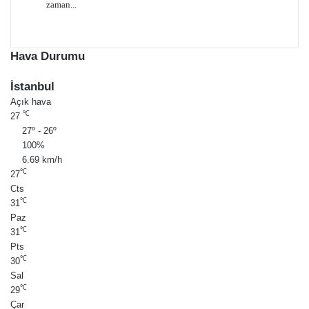
zaman...
Hava Durumu
İstanbul
Açık hava
℃
27
27º - 26º
100%
6.69 km/h
℃
27
Cts
℃
31
Paz
℃
31
Pts
℃
30
Sal
℃
29
Çar