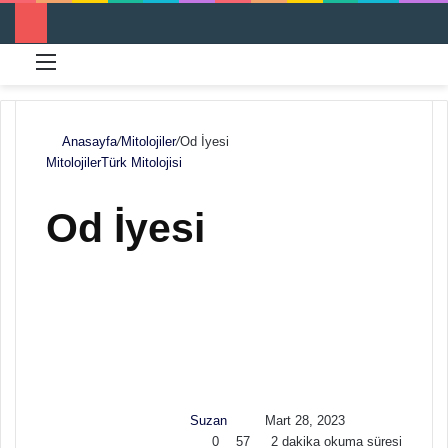
Menü
Ar
Anasayfa
/
Mitolojiler
/
Od İyesi
Mitolojiler
Türk Mitolojisi
Od İyesi
F
B
o
i
l
r
l
e
o
-
w
p
Suzan
Mart 28, 2023
o
o
0
57
2 dakika okuma süresi
n
s