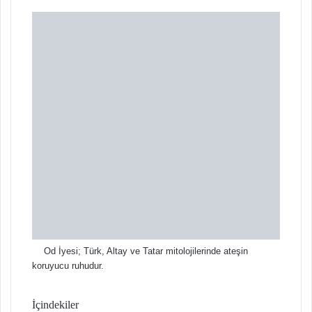
X
t
a
g
ö
n
d
e
r
m
e
k
Od İyesi; Türk, Altay ve Tatar mitolojilerinde ateşin
koruyucu ruhudur.
İçindekiler