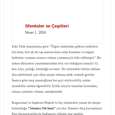
Sfenksler ve Çeşitleri
Nisan 1, 2024
Eski Türk inançlarına göre “Ülgen tarafından gökten indirilen
biri kara, biri ak iki taş arasına kuru otlar konması ve taşları
birbirine vurması sonucu otların yanmasıyla elde edilmiştir”. Bu
ruhun dünyanın yaratılmasından beri var olduğuna inanılır. O,
kiri, kini, pisliği, kötülüğü sevmez. Yer üstündeki bütün ruhlara
dua edebilmek için ilkin ateşin ruhuna adak vermek gerekir.
İnanca göre ateş insanoğluna her şeyi söyleyebilir, onları
uyarabilir, onlara öğretebilir. İyilik isteyen insanları koruması,
onlara yardımcı olması, mümkündür.
Kırgızistan’ın başkenti Bişkek’te hiç sönmeden yanan bir ateşin
bulunduğu
“Sönmez Od Anıtı”
yer alır. Sönmez Ateş kavramının
Pers Ateşperestliğiyle bağlantılı olduğu öne sürülür.