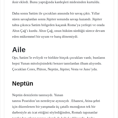
iksir ekledi. Bunu yaptığında kardeşleri midesinden kurtuldu.
Daha sonra Satürn ile çocukları arasında bir savaş çıktı. Yıllar
süren savaşlardan sonra Jüpiter sonunda savaşı kazandı. Jüpiter
tahta çıkınca Satürn bölgeden kaçarak Roma’ya yerleşti ve orada
Altın Çağ’ı kurdu. Altın Çağ, onun hüküm sürdüğü sürece devam
eden mükemmel bir uyum ve barış dönemiydi.
Aile
Ops, Satürn’le evliydi ve birlikte birçok çocukları vardı; bunların
hepsi Yunan mitolojisindeki benzer tanrılardan ilham alıyordu.
Çocukları Ceres, Plüton, Neptün, Jüpiter, Vesta ve Juno’ydu.
Neptün
Neptün denizlerin tanrısıydı. Yunan
tanrısı Poseidon’un neredeyse aynısıydı . Efsanesi, Atina şehri
için düzenlenen bir yarışmada üç çatallı mızrağının tek bir
darbesiyle atı icat ettiğini söylediğinden, Romalı tapınanlar