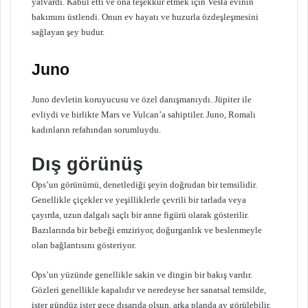
yalvardı. Kabul etti ve ona teşekkür etmek için Vesta evinin
bakımını üstlendi. Onun ev hayatı ve huzurla özdeşleşmesini
sağlayan şey budur.
Juno
Juno devletin koruyucusu ve özel danışmanıydı. Jüpiter ile
evliydi ve birlikte Mars ve Vulcan’a sahiptiler. Juno, Romalı
kadınların refahından sorumluydu.
Dış görünüş
Ops’un görünümü, denetlediği şeyin doğrudan bir temsilidir.
Genellikle çiçekler ve yeşilliklerle çevrili bir tarlada veya
çayırda, uzun dalgalı saçlı bir anne figürü olarak gösterilir.
Bazılarında bir bebeği emziriyor, doğurganlık ve beslenmeyle
olan bağlantısını gösteriyor.
Ops’un yüzünde genellikle sakin ve dingin bir bakış vardır.
Gözleri genellikle kapalıdır ve neredeyse her sanatsal temsilde,
ister gündüz ister gece dışarıda olsun, arka planda ay görülebilir.