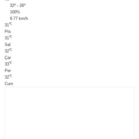
32º - 26º
100%
9.77 km/h
℃
31
Pts
℃
31
Sal
℃
32
Çar
℃
33
Per
℃
32
Cum