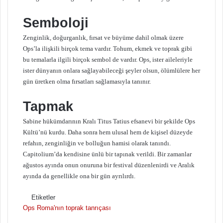
Semboloji
Zenginlik, doğurganlık, fırsat ve büyüme dahil olmak üzere
Ops’la ilişkili birçok tema vardır. Tohum, ekmek ve toprak gibi
bu temalarla ilgili birçok sembol de vardır. Ops, ister aileleriyle
ister dünyanın onlara sağlayabileceği şeyler olsun, ölümlülere her
gün üretken olma fırsatları sağlamasıyla tanınır.
Tapmak
Sabine hükümdarının Kralı Titus Tatius efsanevi bir şekilde Ops
Kültü’nü kurdu. Daha sonra hem ulusal hem de kişisel düzeyde
refahın, zenginliğin ve bolluğun hamisi olarak tanındı.
Capitolium’da kendisine ünlü bir tapınak verildi. Bir zamanlar
ağustos ayında onun onuruna bir festival düzenlenirdi ve Aralık
ayında da genellikle ona bir gün ayrılırdı.
Etiketler
Ops
Roma'nın toprak tanrıçası
F
B