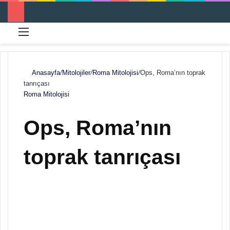
Menü
Ar
Anasayfa
/
Mitolojiler
/
Roma Mitolojisi
/
Ops, Roma’nın toprak
tanrıçası
Roma Mitolojisi
Ops, Roma’nın
toprak tanrıçası
F
B
o
i
l
r
l
e