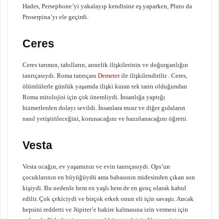
Hades, Persephone’yi yakalayıp kendisine eş yaparken, Pluto da
Proserpina’yı ele geçirdi.
Ceres
Ceres tarımın, tahılların, annelik ilişkilerinin ve doğurganlığın
tanrıçasıydı. Roma tanrıçası
Demeter
ile ilişkilendirilir . Ceres,
ölümlülerle günlük yaşamda ilişki kuran tek tanrı olduğundan
Roma mitolojisi için çok önemliydi. İnsanlığa yaptığı
hizmetlerden dolayı sevildi. İnsanlara mısır ve diğer gıdaların
nasıl yetiştirileceğini, korunacağını ve hazırlanacağını öğretti.
Vesta
Vesta ocağın, ev yaşamının ve evin tanrıçasıydı. Ops’un
çocuklarının en büyüğüydü ama babasının midesinden çıkan son
kişiydi. Bu nedenle hem en yaşlı hem de en genç olarak kabul
edilir. Çok çekiciydi ve birçok erkek onun eli için savaştı. Ancak
hepsini reddetti ve Jüpiter’e bakire kalmasına izin vermesi için