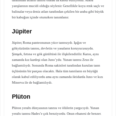
tarafından atların tanrısı olarak da kabul ediliyordu. Araba
yarışlarının mucidi olduğu söylenir. Genellikle koyu renk saçlı ve
balinalar veya deniz atları tarafından çekilen bir araba gibi büyük
bir kabuğun içinde otururken tanımlanır.
Jüpiter
Jüpiter, Roma panteonunun yüce tanrısıydı. Işığın ve
gökyüzünün tanrısı, devletin ve yasaların koruyucusuydu.
Şimşek, fırtına ve gök gürültüsü ile ilişkilendirilir. Karısı, aynı
zamanda kız kardeşi olan Juno’ydu. Yunan tanrısı Zeus ile
bağlantılıydı. Sonunda Roma sakinleri tarafından kurulan tanrı
üçlüsünün bir parçası olacaktı. Hala tüm tanrıların en büyüğü
olarak kabul ediliyordu ama aynı zamanda iktidarda Juno ve kızı
Minerva ile de bağlantılıydı.
Plüton
Plüton yeraltı dünyasının tanrısı ve ölülerin yargıcıydı. Yunan
yeraltı tanrısı Hades’e çok benziyordu. Onun efsanesi de benzer.