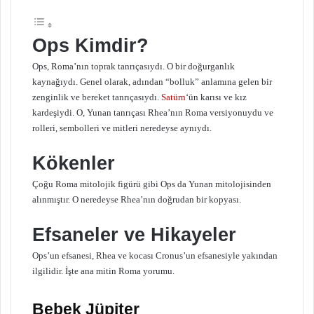
Ops Kimdir?
Ops, Roma’nın toprak tanrıçasıydı. O bir doğurganlık
kaynağıydı. Genel olarak, adından “bolluk” anlamına gelen bir
zenginlik ve bereket tanrıçasıydı.
Satürn
‘ün karısı ve kız
kardeşiydi. O, Yunan tanrıçası Rhea’nın Roma versiyonuydu ve
rolleri, sembolleri ve mitleri neredeyse aynıydı.
Kökenler
Çoğu Roma mitolojik figürü gibi Ops da Yunan mitolojisinden
alınmıştır. O neredeyse Rhea’nın doğrudan bir kopyası.
Efsaneler ve Hikayeler
Ops’un efsanesi, Rhea ve kocası Cronus’un efsanesiyle yakından
ilgilidir. İşte ana mitin Roma yorumu.
Bebek Jüpiter