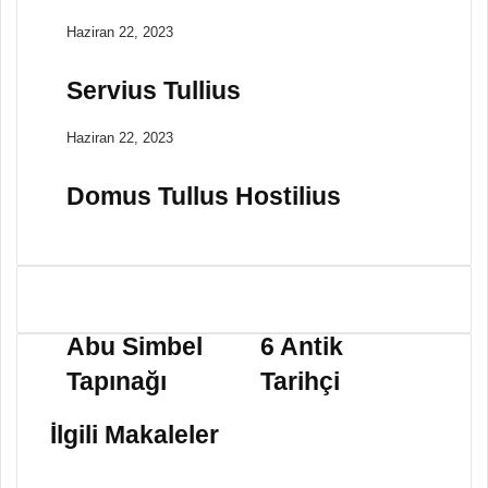
Haziran 22, 2023
Servius Tullius
Haziran 22, 2023
Domus Tullus Hostilius
A
6
b
A
Abu Simbel
6 Antik
u
n
Tapınağı
Tarihçi
S
t
i
i
m
k
İlgili Makaleler
b
T
e
a