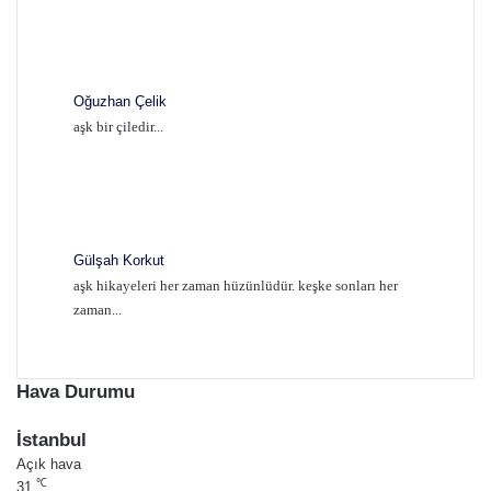
Oğuzhan Çelik
aşk bir çiledir...
Gülşah Korkut
aşk hikayeleri her zaman hüzünlüdür. keşke sonları her
zaman...
Hava Durumu
İstanbul
Açık hava
℃
31