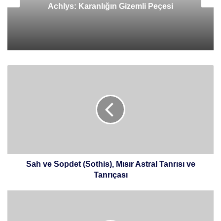
Achlys: Karanlığın Gizemli Peçesi
Sah
ve
Sopdet
(Sothis),
Mısır
Astral
Tanrısı
ve
Tanrıçası
Sah ve Sopdet (Sothis), Mısır Astral Tanrısı ve
Tanrıçası
Lugal-
irra
ve