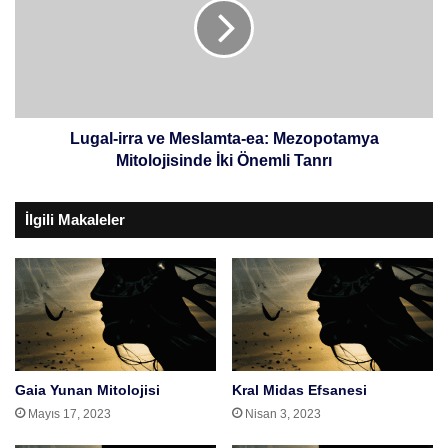
Meslamta-
ea:
Mezopotamya
Mitolojisinde
İki
Önemli
Tanrı
Lugal-irra ve Meslamta-ea: Mezopotamya
Mitolojisinde İki Önemli Tanrı
İlgili Makaleler
Gaia Yunan Mitolojisi
Kral Midas Efsanesi
Mayıs 17, 2023
Nisan 3, 2023