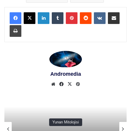
LinkedIn
Tumblr
Pinterest
Reddit
VKontakte
E-Posta ile paylaş
Yazdır
Andromedia
Web
Facebook
X
Pinterest
sitesi
Yunan Mitolojisi