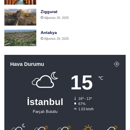
Ziggurat
Ağustos 29, 2025
Antakya
Ağustos 29, 2025
Hava Durumu
15
℃
İstanbul
16º - 13º
67%
1.03 km/h
Parçalı Bulutlu