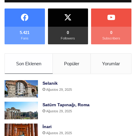
5.421
0
0
Fans
Followers
Subscribers
Son Eklenen
Popüler
Yorumlar
Selanik
Ağustos 29, 2025
Satürn Tapınağı, Roma
Ağustos 29, 2025
İnari
Ağustos 29, 2025