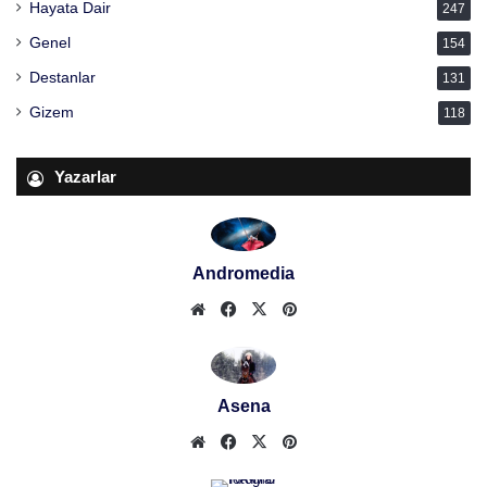
Hayata Dair
247
Genel
154
Destanlar
131
Gizem
118
Yazarlar
Andromedia
Web
Facebook
X
Pinterest
sitesi
Asena
Web
Facebook
X
Pinterest
sitesi