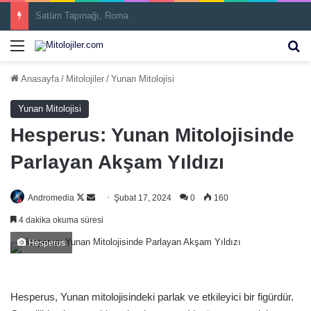
İnari
Menü
Ar
Anasayfa
/
Mitolojiler
/
Yunan Mitolojisi
Yunan Mitolojisi
Hesperus: Yunan Mitolojisinde
Parlayan Akşam Yıldızı
Follow
Bir
Andromedia
Şubat 17, 2024
0
160
on
e-
4 dakika okuma süresi
X
posta
Hesperus
göndermek
Hesperus, Yunan mitolojisindeki parlak ve etkileyici bir figürdür.