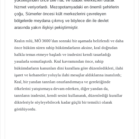
yükselişinden önce bile Hac ve İbadet Merkezleri olarak
hizmet veriyorlardı. Mezopotamyadaki en önemli şehirlerin
çoğu, Sümerler öncesi kült merkezlerini çevreleyen
bölgelerde meydana çıkmış ve böylece din ile devlet
arasında yakın ilişkiyi pekiştirmiştir.
Kralın rolü, MÖ 3600’dan sonraki bir aşamada belirlendi ve daha
önce hüküm süren rahip hükümdarların aksine, kral doğrudan
halkla temas etmeye başladı ve iradesini kendi tasarladığı
yasalarla somutlaştırdı. Kral kavramından önce, rahip
hükümdarların kanunları dini kurallara göre düzenledikleri, ilahi
işaret ve kehanetler yoluyla ilahi mesajlar aldıklarına inanılırdı;
Kral, bir yandan tanrıları onurlandırmaya ve gerektiğinde
öfkelerini yatıştırmaya devam ederken, diğer yandan da,
tanrıların iradesini, kendi sesini kullanarak, düzenlediği kurallar
dikteleriyle söyleyebilecek kadar güçlü bir temsilci olarak
görülüyordu.