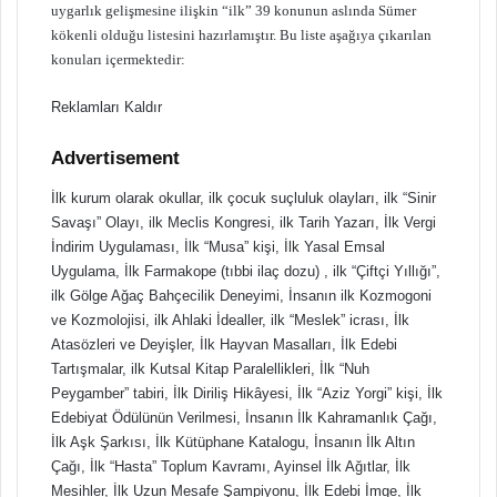
uygarlık gelişmesine ilişkin “ilk” 39 konunun aslında Sümer
kökenli olduğu listesini hazırlamıştır. Bu liste aşağıya çıkarılan
konuları içermektedir:
Reklamları Kaldır
Advertisement
İlk kurum olarak okullar, ilk çocuk suçluluk olayları, ilk “Sinir
Savaşı” Olayı, ilk Meclis Kongresi, ilk Tarih Yazarı, İlk Vergi
İndirim Uygulaması, İlk “Musa” kişi, İlk Yasal Emsal
Uygulama, İlk Farmakope (tıbbi ilaç dozu) , ilk “Çiftçi Yıllığı”,
ilk Gölge Ağaç Bahçecilik Deneyimi, İnsanın ilk Kozmogoni
ve Kozmolojisi, ilk Ahlaki İdealler, ilk “Meslek” icrası, İlk
Atasözleri ve Deyişler, İlk Hayvan Masalları, İlk Edebi
Tartışmalar, ilk Kutsal Kitap Paralellikleri, İlk “Nuh
Peygamber” tabiri, İlk Diriliş Hikâyesi, İlk “Aziz Yorgi” kişi, İlk
Edebiyat Ödülünün Verilmesi, İnsanın İlk Kahramanlık Çağı,
İlk Aşk Şarkısı, İlk Kütüphane Katalogu, İnsanın İlk Altın
Çağı, İlk “Hasta” Toplum Kavramı, Ayinsel İlk Ağıtlar, İlk
Mesihler, İlk Uzun Mesafe Şampiyonu, İlk Edebi İmge, İlk