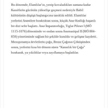
Bu dönemde, Elamlılar’ın, yenip kovaladıkları zamana kadar
Kassitlerin gücünün yükselişe geçmesi nedeniyle Babil
kültürünün düşüşü başlangıcına tanıklık edildi. Elamlılar
yerlerini Aramilere bıraktıktan sonra, küçük Asur Krallığı başarılı
bir dizi sefer başlattı. Asur İmparatorluğu, Tiglat Pileser I (MÖ
1115-1076) döneminde ve ondan sonra Asurnasirpal II (MÖ 884-
859) yönetiminde sağlam bir şekilde kuruldu ve gelişme kaydetti.
Mezopotamya devletlerin çoğu, Bronz Çağının Çöküşünden
sonra, yerlerini kısa bir dönem süren “Karanlık bir Çağa”
bırakarak, ya yıkıldılar veya zayıflamaya başladılar.