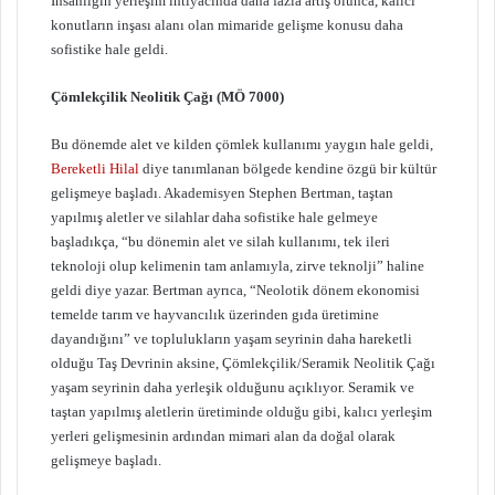
İnsanlığın yerleşim ihtiyacında daha fazla artış olunca, kalıcı
konutların inşası alanı olan mimaride gelişme konusu daha
sofistike hale geldi.
Çömlekçilik Neolitik Çağı (MÖ 7000)
Bu dönemde alet ve kilden çömlek kullanımı yaygın hale geldi,
Bereketli Hilal
diye tanımlanan bölgede kendine özgü bir kültür
gelişmeye başladı. Akademisyen Stephen Bertman, taştan
yapılmış aletler ve silahlar daha sofistike hale gelmeye
başladıkça, “bu dönemin alet ve silah kullanımı, tek ileri
teknoloji olup kelimenin tam anlamıyla, zirve teknolji” haline
geldi diye yazar. Bertman ayrıca, “Neolotik dönem ekonomisi
temelde tarım ve hayvancılık üzerinden gıda üretimine
dayandığını” ve toplulukların yaşam seyrinin daha hareketli
olduğu Taş Devrinin aksine, Çömlekçilik/Seramik Neolitik Çağı
yaşam seyrinin daha yerleşik olduğunu açıklıyor. Seramik ve
taştan yapılmış aletlerin üretiminde olduğu gibi, kalıcı yerleşim
yerleri gelişmesinin ardından mimari alan da doğal olarak
gelişmeye başladı.