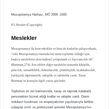
Mezopotamya Haritası, MÖ 2000 -1600
P L Kessler (Copyright)
Meslekler
Mezopotamya’da hem erkekler ve hem de kadınlar çalışıyorlardı,
“eski Mezopotamya esasında bir tarım toplumu olduğu için,
başlıca meslekleri ekin/mahsul yetiştirmek ve hayvancılık idi”
(Bartman,274). İcra edilen diğer meslekler arasında kâtiplik,
şifacılık, zanaatkârlık, dokumacılık, çömlekçilik, ayakkabıcılık,
balıkçılık öğretmenlik, rahiplik ve rahibelik vardı. Yazar
Bertman’ın konuyla ilgili yazısı şöyledir;
Toplumun en üst katmanında, saray ve tapınak kalabalık
personelinin hizmet ettiği krallar ve rahipler vardı. Daimi
orduların kurulması ve emperyalizmin yayılmasıyla birlikte
subaylar sınıfı ve profesyonel askerler Mezopotamya’nın