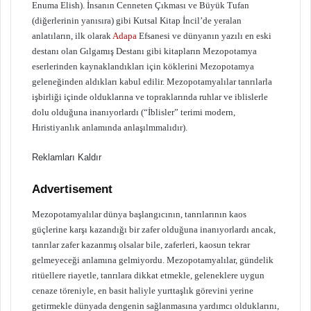
Enuma Elish). İnsanın Cenneten Çıkması ve Büyük Tufan
(diğerlerinin yanısıra) gibi Kutsal Kitap İncil’de yeralan
anlatıların, ilk olarak
Adapa
Efsanesi ve dünyanın yazılı en eski
destanı olan Gılgamış Destanı gibi kitapların Mezopotamya
eserlerinden kaynaklandıkları için köklerini Mezopotamya
geleneğinden aldıkları kabul edilir. Mezopotamyalılar tanrılarla
işbirliği içinde olduklarına ve topraklarında ruhlar ve iblislerle
dolu olduğuna inanıyorlardı (“İblisler” terimi modern,
Hıristiyanlık anlamında anlaşılmmalıdır).
Reklamları Kaldır
Advertisement
Mezopotamyalılar dünya başlangıcının, tanrılarının kaos
güçlerine karşı kazandığı bir zafer olduğuna inanıyorlardı ancak,
tanrılar zafer kazanmış olsalar bile, zaferleri, kaosun tekrar
gelmeyeceği anlamına gelmiyordu. Mezopotamyalılar, gündelik
ritüellere riayetle, tanrılara dikkat etmekle, geleneklere uygun
cenaze töreniyle, en basit haliyle yurttaşlık görevini yerine
getirmekle dünyada dengenin sağlanmasına yardımcı olduklarını,