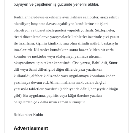
büyüyen ve çeşitlenen iş gücünde yerlerini aldılar.
Kadınlar neredeyse erkeklerle aynı haklara sahiptiler; arazi sahibi
olabiliyor, boşanma davası açabiliyor, kendilerine ait işleri
olabiliyor ve ticaret sözleşmeleri yapabiliyorlardı. Sözleşmeler,
ticari düzenlemeler ve yazışmalar kil tabletler üzerinde çivi yazısı
ile hazırlanır, kişinin kimlik formu olan silindir mühür baskısıyla
imzalanırdı. Kil tablet kuruduktan sonra bazen kilden bir zarfa
konulur ve mektubu veya sözleşmeyi yalnızca alıcının
okuyabilmesi için tekrar kapatılırdı. Çivi yazısı, Babil dili, Sümr
dili veya Sami dilleri gibi diğer dillerde yazı yazılırken
kullanıldı, alfabetik düzende yazı uygulamaya konulana kadar
yazılmaya devam etti. Alınan malların makbuzları da çivi
yazısıyla tabletlere yazılırdı (edebiyat da dâhil, her şeyde olduğu
gibi). Bu uygulama, papirüs veya kâğıt üzerine yazılan
belgelerden çok daha uzun zaman sürmüştür.
Reklamları Kaldır
Advertisement