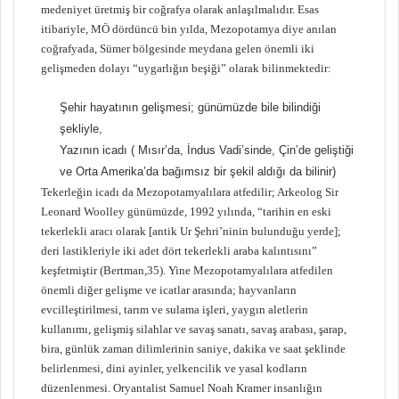
medeniyet üretmiş bir coğrafya olarak anlaşılmalıdır. Esas
itibariyle, MÖ dördüncü bin yılda, Mezopotamya diye anılan
coğrafyada, Sümer bölgesinde meydana gelen önemli iki
gelişmeden dolayı “uygarlığın beşiği” olarak bilinmektedir:
Şehir hayatının gelişmesi; günümüzde bile bilindiği
şekliyle,
Yazının icadı ( Mısır’da, İndus Vadi’sinde, Çin’de geliştiği
ve Orta Amerika’da bağımsız bir şekil aldığı da bilinir)
Tekerleğin icadı da Mezopotamyalılara atfedilir; Arkeolog Sir
Leonard Woolley günümüzde, 1992 yılında, “tarihin en eski
tekerlekli aracı olarak [antik Ur Şehri’ninin bulunduğu yerde];
deri lastikleriyle iki adet dört tekerlekli araba kalıntısını”
keşfetmiştir (Bertman,35). Yine Mezopotamyalılara atfedilen
önemli diğer gelişme ve icatlar arasında; hayvanların
evcilleştirilmesi, tarım ve sulama işleri, yaygın aletlerin
kullanımı, gelişmiş silahlar ve savaş sanatı, savaş arabası, şarap,
bira, günlük zaman dilimlerinin saniye, dakika ve saat şeklinde
belirlenmesi, dini ayinler, yelkencilik ve yasal kodların
düzenlenmesi. Oryantalist Samuel Noah Kramer insanlığın