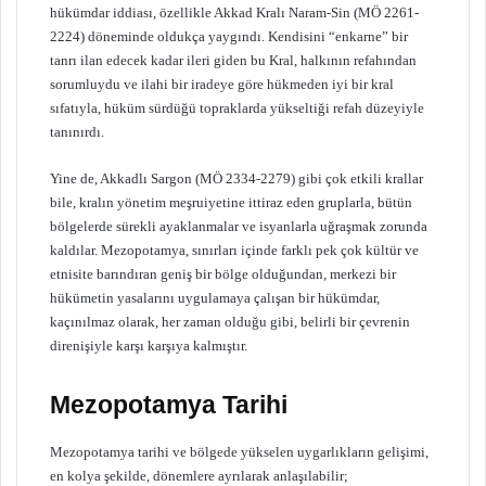
hükümdar iddiası, özellikle Akkad Kralı Naram-Sin (MÖ 2261-
2224) döneminde oldukça yaygındı. Kendisini “enkarne” bir
tanrı ilan edecek kadar ileri giden bu Kral, halkının refahından
sorumluydu ve ilahi bir iradeye göre hükmeden iyi bir kral
sıfatıyla, hüküm sürdüğü topraklarda yükseltiği refah düzeyiyle
tanınırdı.
Yine de, Akkadlı Sargon (MÖ 2334-2279) gibi çok etkili krallar
bile, kralın yönetim meşruiyetine ittiraz eden gruplarla, bütün
bölgelerde sürekli ayaklanmalar ve isyanlarla uğraşmak zorunda
kaldılar. Mezopotamya, sınırları içinde farklı pek çok kültür ve
etnisite barındıran geniş bir bölge olduğundan, merkezi bir
hükümetin yasalarını uygulamaya çalışan bir hükümdar,
kaçınılmaz olarak, her zaman olduğu gibi, belirli bir çevrenin
direnişiyle karşı karşıya kalmıştır.
Mezopotamya Tarihi
Mezopotamya tarihi ve bölgede yükselen uygarlıkların gelişimi,
en kolya şekilde, dönemlere ayrılarak anlaşılabilir;