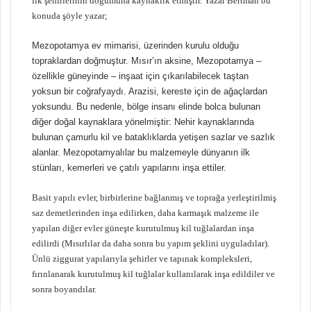
ilk şehirlerinin doğumuna kaynaklık etmiştir. Yazar Bertman bu
konuda şöyle yazar;
Mezopotamya ev mimarisi, üzerinden kurulu olduğu
topraklardan doğmuştur. Mısır’ın aksine, Mezopotamya –
özellikle güneyinde – inşaat için çıkarılabilecek taştan
yoksun bir coğrafyaydı. Arazisi, kereste için de ağaçlardan
yoksundu. Bu nedenle, bölge insanı elinde bolca bulunan
diğer doğal kaynaklara yönelmiştir: Nehir kaynaklarında
bulunan çamurlu kil ve bataklıklarda yetişen sazlar ve sazlık
alanlar. Mezopotamyalılar bu malzemeyle dünyanın ilk
stünları, kemerleri ve çatılı yapılarını inşa ettiler.
Basit yapılı evler, birbirlerine bağlanmış ve toprağa yerleştirilmiş
saz demetlerinden inşa edilirken, daha karmaşık malzeme ile
yapılan diğer evler güneşte kurutulmuş kil tuğlalardan inşa
edilirdi (Mısırlılar da daha sonra bu yapım şeklini uyguladılar).
Ünlü ziggurat yapılarıyla şehirler ve tapınak kompleksleri,
fırınlanarak kurutulmuş kil tuğlalar kullanılarak inşa edildiler ve
sonra boyandılar.