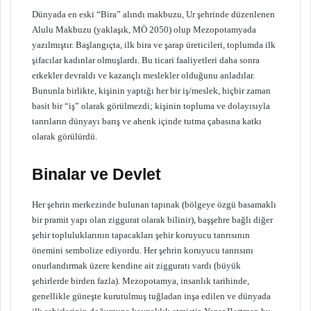
Dünyada en eski “Bira” alındı makbuzu, Ur şehrinde düzenlenen
Alulu Makbuzu (yaklaşık, MÖ 2050) olup Mezopotamyada
yazılmıştır. Başlangıçta, ilk bira ve şarap üreticileri, toplumda ilk
şifacılar kadınlar olmuşlardı. Bu ticari faaliyetleri daha sonra
erkekler devraldı ve kazançlı meslekler olduğunu anladılar.
Bununla birlikte, kişinin yaptığı her bir iş/meslek, hiçbir zaman
basit bir “iş” olarak görülmezdi; kişinin topluma ve dolayısıyla
tanrıların dünyayı barış ve ahenk içinde tutma çabasına katkı
olarak görülürdü.
Binalar ve Devlet
Her şehrin merkezinde bulunan tapınak (bölgeye özgü basamaklı
bir pramit yapı olan ziggurat olarak bilinir), başşehre bağlı diğer
şehir topluluklarının tapacakları şehir koruyucu tanrısının
önemini sembolize ediyordu. Her şehrin koruyucu tanrısını
onurlandırmak üzere kendine ait zigguratı vardı (büyük
şehirlerde birden fazla). Mezopotamya, insanlık tarihinde,
genellikle güneşte kurutulmuş tuğladan inşa edilen ve dünyada