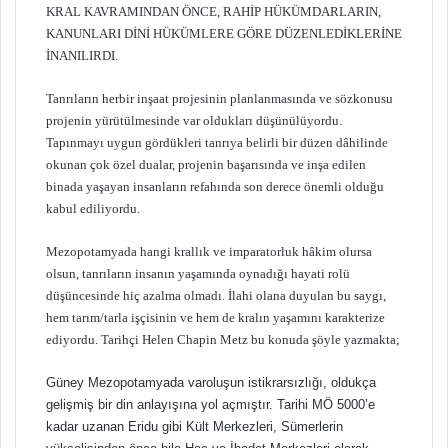
KRAL KAVRAMINDAN ÖNCE, RAHİP HÜKÜMDARLARIN,
KANUNLARI DİNİ HÜKÜMLERE GÖRE DÜZENLEDİKLERİNE
İNANILIRDI.
Tanrıların herbir inşaat projesinin planlanmasında ve sözkonusu
projenin yürütülmesinde var oldukları düşünülüyordu.
Tapınmayı uygun gördükleri tanrıya belirli bir düzen dâhilinde
okunan çok özel dualar, projenin başarısında ve inşa edilen
binada yaşayan insanların refahında son derece önemli olduğu
kabul ediliyordu.
Mezopotamyada hangi krallık ve imparatorluk hâkim olursa
olsun, tanrıların insanın yaşamında oynadığı hayati rolü
düşüncesinde hiç azalma olmadı. İlahi olana duyulan bu saygı,
hem tarım/tarla işçisinin ve hem de kralın yaşamını karakterize
ediyordu. Tarihçi Helen Chapin Metz bu konuda şöyle yazmakta;
Güney Mezopotamyada varoluşun istikrarsızlığı, oldukça
gelişmiş bir din anlayışına yol açmıştır. Tarihi MÖ 5000’e
kadar uzanan Eridu gibi Kült Merkezleri, Sümerlerin