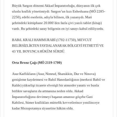
Büyük Sargon dönemi Akkad İmparatorluğu, dünyanın ilk çok
uluslu krallık yönetimiydi. Sargon’un kızı Enheduana (MÖ 2285-
2250), edebi eserlerin, adıyla bilinen, ilk yazarıydı. Mari
şehrindeki kütüphane 20.000’den fazla çivi yazılı tablet (kitap)
vardı. Bu şehirdeki saray bölgenin en iyi sarayı kabul ediliyordu.
BABiL KRALI HAMMURABİ (1792-11750), MEVCUT
BELİRSİZLİKTEN FAYDALANARAK BÖLGEYİ FETHETTİ VE
43 YIL BOYUNCA HÜKÜM SÜRDÜ.
Orta Bronz Çağı (MÖ 2119-1700)
Asur Karllıkların (Asur, Nimrud, Sharukkin, Dur ve Ninova)
genişleme kaydetmesi ve Babil Hanedanlığının (merkezi Babil ve
Kalde) yükselişi ticarete elverişli bir atmosfer yarattı ve bunla
birlikte savaşların da artmasına neden oldu. Akkad
İmparatorluğunu devirmeyi başaran amansız göçebe Guti
Kabilesi, Sümer krallıkları müttefik kevvetlerince yenilinceye
kadar Mezopotamya siyasetine hâkim oldu.