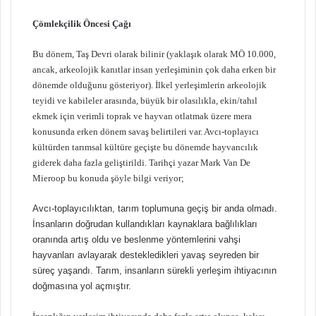
Çömlekçilik Öncesi Çağı
Bu dönem, Taş Devri olarak bilinir (yaklaşık olarak MÖ 10.000,
ancak, arkeolojik kanıtlar insan yerleşiminin çok daha erken bir
dönemde olduğunu gösteriyor). İlkel yerleşimlerin arkeolojik
teyidi ve kabileler arasında, büyük bir olasılıkla, ekin/tahıl
ekmek için verimli toprak ve hayvan otlatmak üzere mera
konusunda erken dönem savaş belirtileri var. Avcı-toplayıcı
kültürden tarımsal kültüre geçişte bu dönemde hayvancılık
giderek daha fazla geliştirildi. Tarihçi yazar Mark Van De
Mieroop bu konuda şöyle bilgi veriyor;
Avcı-toplayıcılıktan, tarım toplumuna geçiş bir anda olmadı.
İnsanların doğrudan kullandıkları kaynaklara bağlılıkları
oranında artış oldu ve beslenme yöntemlerini vahşi
hayvanları avlayarak destekledikleri yavaş seyreden bir
süreç yaşandı. Tarım, insanların sürekli yerleşim ihtiyacının
doğmasına yol açmıştır.