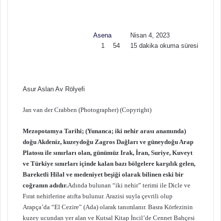
l
e
o
-
w
p
Asena
Nisan 4, 2023
o
o
1
54
15 dakika okuma süresi
n
s
X
t
a
g
ö
Asur Aslan Av Rölyefi
n
d
Jan van der Crabben (Photographer) (Copyright)
e
r
Mezopotamya Tarihi; (Yunanca; iki nehir arası anamında)
m
doğu Akdeniz, kuzeydoğu Zagros Dağları ve güneydoğu Arap
e
Platosu ile sınırları olan, günümüz Irak, İran, Suriye, Kuveyt
k
ve Türkiye sınırları içinde kalan bazı bölgelere karşılık gelen,
Bareketli Hilal ve medeniyet beşiği olarak bilinen eski bir
coğranın adıdır.
Adında bulunan “iki nehir” terimi ile Dicle ve
Fırat nehirlerine atıfta bulunur. Arazisi suyla çevrili olup
Arapça’da “El Cezire” (Ada) olarak tanımlanır. Basra Körfezinin
kuzey ucundan yer alan ve Kutsal Kitap İncil’de Cennet Bahçesi