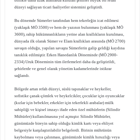
birlikte daha uzak alanlarda kurulan şehirler büyük bir refah
düzeyi sağlayan ticari faaliyetler sistemini geliştirdi.
Bu dönemde Sümerler tarafından hem tekerleğin icat edilmesi
(yaklaşık MÖ 3500) ve hem de yazının bulunması (yaklaşık MÖ
3600), rahip hükümranlıkların yerine alan krallıkların kurulması,
dünyada ilk olarak Sümer ve Elam krallıkları arasında (MÖ 2700)
savaşın olduğu, yapılan savaşta Sümerlerin galip geldiği kaydına
tanıklık edilmiştir. Erken Hanedanlık Döneminde (MÖ 2900-
2334) Uruk Döneminin tüm ilerlemeleri daha da geliştirildi,
şehirlerde ve genel olarak yönetim kadamelerinde istikrar
sağlandı.
Bölgede artan refah düzeyi, süslü tapınaklar ve heykeller,
sofistike çanak-çömlek ve heykelcikler, çocuklar için oyuncaklar
(kızlar için bebekler, erkekler için tekerlekli arabalar) mülk
sahipliği ve kişisel imzayı ifade eden özel mühürlerin (Silindir
Mühürler) kullanılmasına yol açmıştır. Silindir Mühürler,
günümüzde bireyin sahip olduğu kimlik kartı veya ehliyet
belgesiyle karşılaştırılabilir belgelerdi. Birinin mührünün
kaybolması veya çalınması, günümüzde kimlik hırsızlığı veya