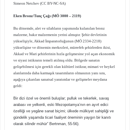
Simeon Netchev (CC BY-NC-SA)
Eken Bronz/Tunç Çağı (MÖ 3000 – 2119)
Bu dönemde, alet ve silahların yapımında kulanılan bronz
malzeme, bakır malzemenin yerini almıştır. Şehir devletinin
yükselişiyle, Akkad İmparatorluğunun (MÖ 2334-2218)
yükselişine ve dönemin merkezleri, mürrefeh şehirlerden ikisi,
Akkad ve Mari şehirlerinin hızla gelişmesine yol açan ekonomik
ve siyasi istikrarın temeli atılmış oldu. Bölgede sanatın
gelişebilmesi için gerekli olan kültürel istikrar, mimari ve heykel
alanlarında daha karmaşık tasarımların olmasının yanı sıra,
aşağıya çıkarılan sanatsal yaratımlar ve gelişmeler meydana
geldi:
Bir dizi özel ve önemli buluşlar; pulluk ve tekerlek, savaş
arabası ve yelkenli, eski Mezopotamya’nın en ayırt edici
özelliği ve yegâne sanat biçimi; ülkede mülkiyet sahipliği ve
gündelik yaşamda ticari faaliyet öneminin yaygın bir kanıtı
olarak silindir mühür” Bertnman, 55-56).