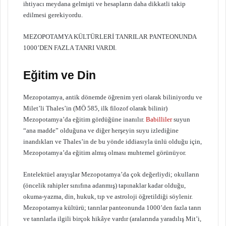
ihtiyacı meydana gelmişti ve hesapların daha dikkatli takip
edilmesi gerekiyordu.
MEZOPOTAMYA KÜLTÜRLERİ TANRILAR PANTEONUNDA
1000’DEN FAZLA TANRI VARDI.
Eğitim ve Din
Mezopotamya, antik dönemde öğrenim yeri olarak biliniyordu ve
Milet’li Thales’in (MÖ 585, ilk filozof olarak bilinir)
Mezopotamya’da eğitim gördüğüne inanılır.
Babilliler
suyun
“ana madde” olduğuna ve diğer herşeyin suyu izlediğine
inandıkları ve Thales’in de bu yönde iddiasıyla ünlü olduğu için,
Mezopotamya’da eğitim almış olması muhtemel görünüyor.
Entelektüel arayışlar Mezopotamya’da çok değerliydi; okulların
(öncelik rahipler sınıfına adanmış) tapınaklar kadar olduğu,
okuma-yazma, din, hukuk, tıp ve astroloji öğretildiği söylenir.
Mezopotamya kültürü; tanrılar panteonunda 1000’den fazla tanrı
ve tanrılarla ilgili birçok hikâye vardır (aralarında yaradılış Mit’i,