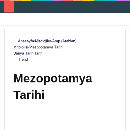
Menü
Ar
Anasayfa
/
Mitolojiler
/
Arap (Arabian)
Mitolojisi
/
Mezopotamya Tarihi
Dünya Tarihi
Tarih
Trend
Mezopotamya
Tarihi
F
B
o
i
l
r