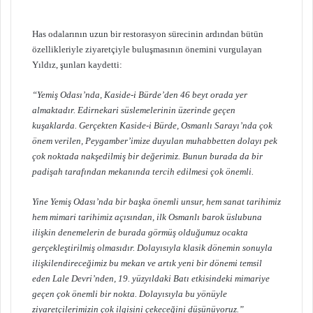
Has odalarının uzun bir restorasyon sürecinin ardından bütün
özellikleriyle ziyaretçiyle buluşmasının önemini vurgulayan
Yıldız, şunları kaydetti:
“Yemiş Odası’nda, Kaside-i Bürde’den 46 beyt orada yer
almaktadır. Edirnekari süslemelerinin üzerinde geçen
kuşaklarda. Gerçekten Kaside-i Bürde, Osmanlı Sarayı’nda çok
önem verilen, Peygamber’imize duyulan muhabbetten dolayı pek
çok noktada nakşedilmiş bir değerimiz. Bunun burada da bir
padişah tarafından mekanında tercih edilmesi çok önemli.
Yine Yemiş Odası’nda bir başka önemli unsur, hem sanat tarihimiz
hem mimari tarihimiz açısından, ilk Osmanlı barok üslubuna
ilişkin denemelerin de burada görmüş olduğumuz ocakta
gerçekleştirilmiş olmasıdır. Dolayısıyla klasik dönemin sonuyla
ilişkilendireceğimiz bu mekan ve artık yeni bir dönemi temsil
eden Lale Devri’nden, 19. yüzyıldaki Batı etkisindeki mimariye
geçen çok önemli bir nokta. Dolayısıyla bu yönüyle
ziyaretçilerimizin çok ilgisini çekeceğini düşünüyoruz.”