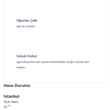
Oğuzhan Çelik
aşk bir çiledir...
Gülşah Korkut
aşk hikayeleri her zaman hüzünlüdür. keşke sonları her
zaman...
Hava Durumu
İstanbul
Açık hava
℃
33