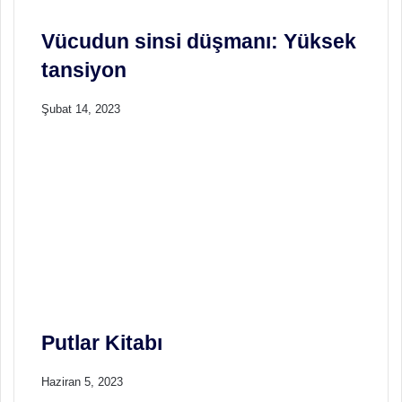
k
k
M
Vücudun sinsi düşmanı: Yüksek
e
tansiyon
k
a
Şubat 14, 2023
n
Putlar Kitabı
Haziran 5, 2023