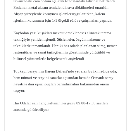
tavanındaki cam bölüm açılarak tonozlardaki tahribat belirlendi.
Paslanan metal aksam temizlendi, sıva dökülmeleri onarıldı.
Ahşap yüzeylerde koruyucu işlemler uygulanırken, kalem
işlerinin korunması için 1/1 ölçekli rölöve çalışmaları yapıldı.
Kaybolan yazı kuşakları mevcut örnekler esas alınarak tarama
tekniğiyle yeniden işlendi. Süslemeler, özgün malzeme ve
tekniklerle tamamlandı. Her iki has odada planlanan süreç, uzman
restoratörler ve sanat tarihçilerinin gözetiminde yürütüldü ve
bilimsel yöntemlerle belgelenerek arşivlendi.
Topkapı Sarayı’nın Harem Dairesi’nde yer alan bu iki nadide oda,
hem mimari ve tezyini sanatlar açısından hem de Osmanlı saray
hayatına dair eşsiz ipuçları barındırmaları bakımından önem
taşıyor.
Has Odalar, salı hariç haftanın her günü 09.00-17.30 saatleri
arasında görülebiliyor.
.