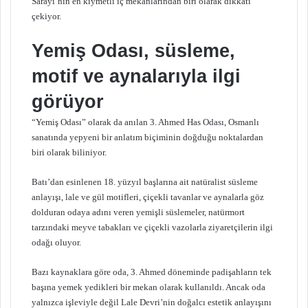
Sarayı’nın en kıymetli iç mekanlarından biri olarak dikkati
çekiyor.
Yemiş Odası, süsleme,
motif ve aynalarıyla ilgi
görüyor
“Yemiş Odası” olarak da anılan 3. Ahmed Has Odası, Osmanlı
sanatında yepyeni bir anlatım biçiminin doğduğu noktalardan
biri olarak biliniyor.
Batı’dan esinlenen 18. yüzyıl başlarına ait natüralist süsleme
anlayışı, lale ve gül motifleri, çiçekli tavanlar ve aynalarla göz
dolduran odaya adını veren yemişli süslemeler, natürmort
tarzındaki meyve tabakları ve çiçekli vazolarla ziyaretçilerin ilgi
odağı oluyor.
Bazı kaynaklara göre oda, 3. Ahmed döneminde padişahların tek
başına yemek yedikleri bir mekan olarak kullanıldı. Ancak oda
yalnızca işleviyle değil Lale Devri’nin doğalcı estetik anlayışını