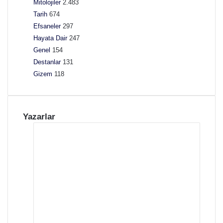
Mitolojiler
2.483
a
Tarih
674
i
Efsaneler
297
l
T
Hayata Dair
247
e
Genel
154
k
Destanlar
131
n
Gizem
118
o
l
o
j
Yazarlar
i
s
i