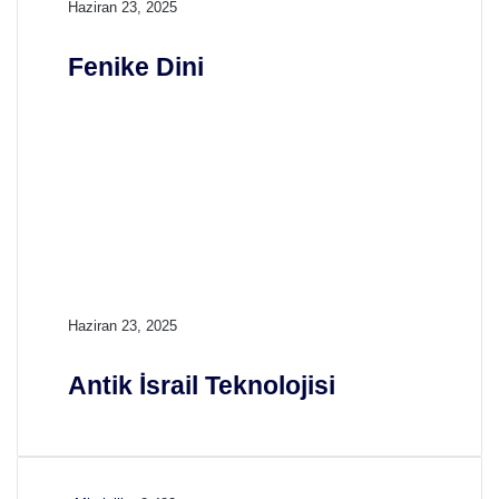
F
Haziran 23, 2025
e
n
Fenike Dini
i
k
e
D
i
n
i
A
Haziran 23, 2025
n
t
Antik İsrail Teknolojisi
i
k
İ
s
r