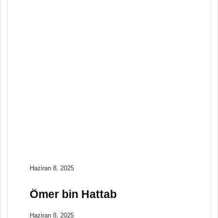
çıktı
Genel
Haziran 3, 2025
Wallace Turnage:
Kendini Özgür Kılan
Köle
Hayata Dair
Haziran 3, 2025
27 noktada müzeler
geceleri de
gezilebilecek
Haziran 8, 2025
Ömer bin Hattab
Haziran 8, 2025