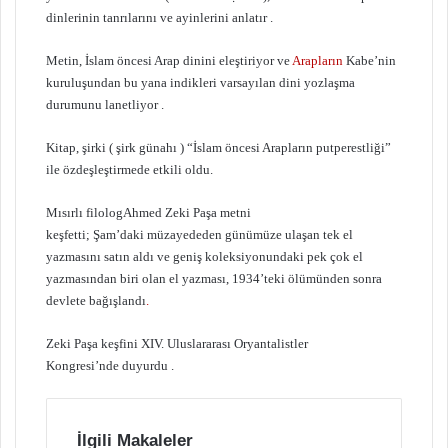
dinlerinin tanrılarını ve ayinlerini anlatır .
Metin, İslam öncesi Arap dinini eleştiriyor ve
Arapların
Kabe’nin
kuruluşundan bu yana indikleri varsayılan dini yozlaşma
durumunu lanetliyor .
Kitap, şirki ( şirk günahı ) “İslam öncesi Arapların putperestliği”
ile özdeşleştirmede etkili oldu.
Mısırlı filologAhmed Zeki Paşa metni
keşfetti; Şam’daki müzayededen günümüze ulaşan tek el
yazmasını satın aldı ve geniş koleksiyonundaki pek çok el
yazmasından biri olan el yazması, 1934’teki ölümünden sonra
devlete bağışlandı
.
Zeki Paşa keşfini XIV. Uluslararası Oryantalistler
Kongresi’nde duyurdu .
İlgili Makaleler