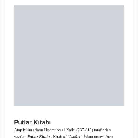
X
t
a
g
ö
n
d
e
r
m
e
k
Putlar Kitabı
Arap bilim adamı Hişam ibn el-Kalbi (737-819) tarafından
yazılan
Putlar Kitabı
( Kitāb
al-ʾAṣnām
), İslam öncesi Arap