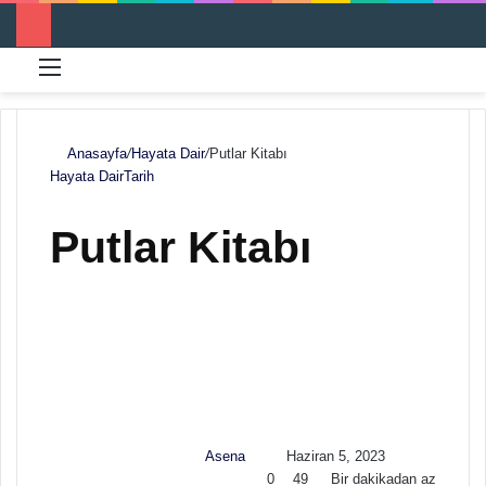
Menü
Ar
Anasayfa
/
Hayata Dair
/
Putlar Kitabı
Hayata Dair
Tarih
Putlar Kitabı
F
B
o
i
l
r
l
e
o
-
w
p
Asena
Haziran 5, 2023
o
o
0
49
Bir dakikadan az
n
s