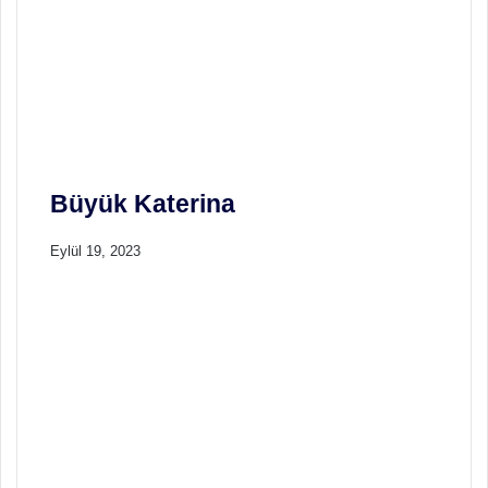
e
m
)
Büyük Katerina
Eylül 19, 2023