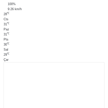
100%
9.26 km/h
℃
28
Cts
℃
31
Paz
℃
31
Pts
℃
30
Sal
℃
29
Çar