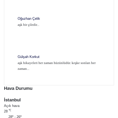
Oğuzhan Çelik
aşk bir çiledir...
Gülşah Korkut
aşk hikayeleri her zaman hüzünlüdür. keşke sonları her
zaman...
Hava Durumu
İstanbul
Açık hava
℃
28
28º - 26º