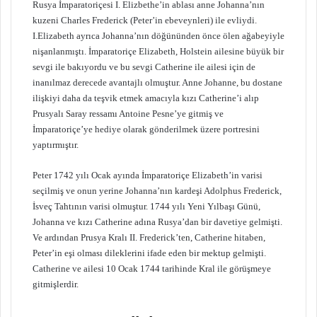
Rusya İmparatoriçesi I. Elizbethe’in ablası anne Johanna’nın
kuzeni Charles Frederick (Peter’in ebeveynleri) ile evliydi.
I.Elizabeth ayrıca Johanna’nın döğününden önce ölen ağabeyiyle
nişanlanmıştı. İmparatoriçe Elizabeth, Holstein ailesine büyük bir
sevgi ile bakıyordu ve bu sevgi Catherine ile ailesi için de
inanılmaz derecede avantajlı olmuştur. Anne Johanne, bu dostane
ilişkiyi daha da teşvik etmek amacıyla kızı Catherine’i alıp
Prusyalı Saray ressamı Antoine Pesne’ye gitmiş ve
İmparatoriçe’ye hediye olarak gönderilmek üzere portresini
yaptırmıştır.
Peter 1742 yılı Ocak ayında İmparatoriçe Elizabeth’in varisi
seçilmiş ve onun yerine Johanna’nın kardeşi Adolphus Frederick,
İsveç Tahtının varisi olmuştur. 1744 yılı Yeni Yılbaşı Günü,
Johanna ve kızı Catherine adına Rusya’dan bir davetiye gelmişti.
Ve ardından Prusya Kralı II. Frederick’ten, Catherine hitaben,
Peter’in eşi olması dileklerini ifade eden bir mektup gelmişti.
Catherine ve ailesi 10 Ocak 1744 tarihinde Kral ile görüşmeye
gitmişlerdir.