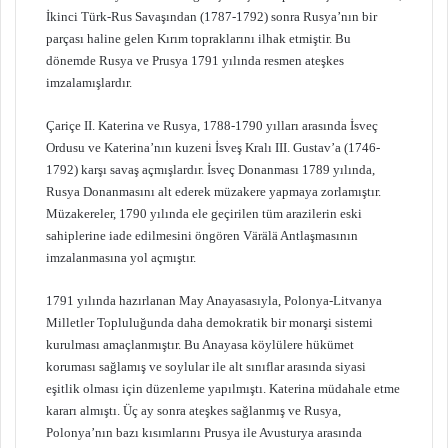
İkinci Türk-Rus Savaşından (1787-1792) sonra Rusya’nın bir
parçası haline gelen Kırım topraklarını ilhak etmiştir. Bu
dönemde Rusya ve Prusya 1791 yılında resmen ateşkes
imzalamışlardır.
Çariçe II. Katerina ve Rusya, 1788-1790 yılları arasında İsveç
Ordusu ve Katerina’nın kuzeni İsveş Kralı III. Gustav’a (1746-
1792) karşı savaş açmışlardır. İsveç Donanması 1789 yılında,
Rusya Donanmasını alt ederek müzakere yapmaya zorlamıştır.
Müzakereler, 1790 yılında ele geçirilen tüm arazilerin eski
sahiplerine iade edilmesini öngören Värälä Antlaşmasının
imzalanmasına yol açmıştır.
1791 yılında hazırlanan May Anayasasıyla, Polonya-Litvanya
Milletler Topluluğunda daha demokratik bir monarşi sistemi
kurulması amaçlanmıştır. Bu Anayasa köylülere hükümet
koruması sağlamış ve soylular ile alt sınıflar arasında siyasi
eşitlik olması için düzenleme yapılmıştı. Katerina müdahale etme
kararı almıştı. Üç ay sonra ateşkes sağlanmış ve Rusya,
Polonya’nın bazı kısımlarını Prusya ile Avusturya arasında