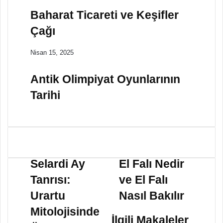
Baharat Ticareti ve Keşifler
Çağı
Nisan 15, 2025
Antik Olimpiyat Oyunlarının
Tarihi
S
E
e
l
Selardi Ay
El Falı Nedir
l
F
Tanrısı:
ve El Falı
a
a
r
l
Urartu
Nasıl Bakılır
d
ı
Mitolojisinde
i
N
İlgili Makaleler
A
e