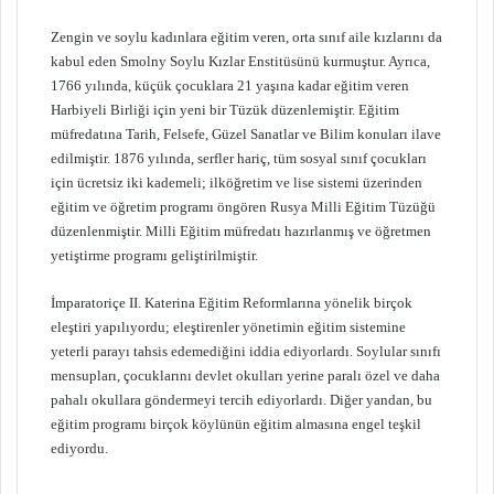
Zengin ve soylu kadınlara eğitim veren, orta sınıf aile kızlarını da
kabul eden Smolny Soylu Kızlar Enstitüsünü kurmuştur. Ayrıca,
1766 yılında, küçük çocuklara 21 yaşına kadar eğitim veren
Harbiyeli Birliği için yeni bir Tüzük düzenlemiştir. Eğitim
müfredatına Tarih, Felsefe, Güzel Sanatlar ve Bilim konuları ilave
edilmiştir. 1876 yılında, serfler hariç, tüm sosyal sınıf çocukları
için ücretsiz iki kademeli; ilköğretim ve lise sistemi üzerinden
eğitim ve öğretim programı öngören Rusya Milli Eğitim Tüzüğü
düzenlenmiştir. Milli Eğitim müfredatı hazırlanmış ve öğretmen
yetiştirme programı geliştirilmiştir.
İmparatoriçe II. Katerina Eğitim Reformlarına yönelik birçok
eleştiri yapılıyordu; eleştirenler yönetimin eğitim sistemine
yeterli parayı tahsis edemediğini iddia ediyorlardı. Soylular sınıfı
mensupları, çocuklarını devlet okulları yerine paralı özel ve daha
pahalı okullara göndermeyi tercih ediyorlardı. Diğer yandan, bu
eğitim programı birçok köylünün eğitim almasına engel teşkil
ediyordu.