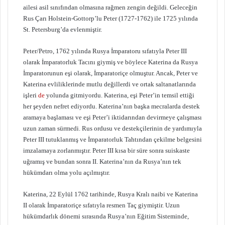
ailesi asil sınıfından olmasına rağmen zengin değildi. Geleceğin
Rus Çarı Holstein-Gottorp’lu Peter (1727-1762) ile 1725 yılında
St. Petersburg’da evlenmiştir.
Peter/Petro, 1762 yılında Rusya İmparatoru sıfatıyla Peter III
olarak İmparatorluk Tacını giymiş ve böylece Katerina da Rusya
İmparatorunun eşi olarak, İmparatoriçe olmuştur. Ancak, Peter ve
Katerina evliliklerinde mutlu değillerdi ve ortak saltanatlarında
işleri
de
yolunda gitmiyordu. Katerina, eşi Peter’in temsil ettiği
her şeyden nefret ediyordu. Katerina’nın başka mecralarda destek
aramaya başlaması ve eşi Peter’i iktidarından devirmeye çalışması
uzun zaman sürmedi. Rus ordusu ve destekçilerinin de yardımıyla
Peter III tutuklanmış ve İmparatorluk Tahtından çekilme belgesini
imzalamaya zorlanmıştır. Peter III kısa bir süre sonra suiskaste
uğramış ve bundan sonra II. Katerina’nın da Rusya’nın tek
hükümdarı olma yolu açılmıştır.
Katerina, 22 Eylül 1762 tarihinde, Rusya Kralı naibi ve Katerina
II olarak İmparatoriçe sıfatıyla resmen Taç giymiştir. Uzun
hükümdarlık dönemi sırasında Rusya’nın Eğitim Sisteminde,