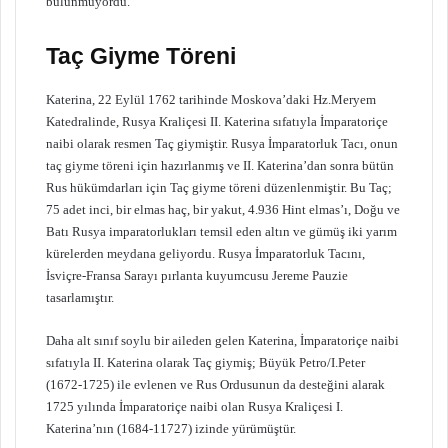
bulunmuyordu.
Taç Giyme Töreni
Katerina, 22 Eylül 1762 tarihinde Moskova’daki Hz.Meryem
Katedralinde, Rusya Kraliçesi II. Katerina sıfatıyla İmparatoriçe
naibi olarak resmen Taç giymiştir. Rusya İmparatorluk Tacı, onun
taç giyme töreni için hazırlanmış ve II. Katerina’dan sonra bütün
Rus hükümdarları için Taç giyme töreni düzenlenmiştir. Bu Taç;
75 adet inci, bir elmas haç, bir yakut, 4.936 Hint elmas’ı, Doğu ve
Batı Rusya imparatorlukları temsil eden altın ve gümüş iki yarım
kürelerden meydana geliyordu. Rusya İmparatorluk Tacını,
İsviçre-Fransa Sarayı pırlanta kuyumcusu Jereme Pauzie
tasarlamıştır.
Daha alt sınıf soylu bir aileden gelen Katerina, İmparatoriçe naibi
sıfatıyla II. Katerina olarak Taç giymiş; Büyük Petro/I.Peter
(1672-1725) ile evlenen ve Rus Ordusunun da desteğini alarak
1725 yılında İmparatoriçe naibi olan Rusya Kraliçesi I.
Katerina’nın (1684-11727) izinde yürümüştür.