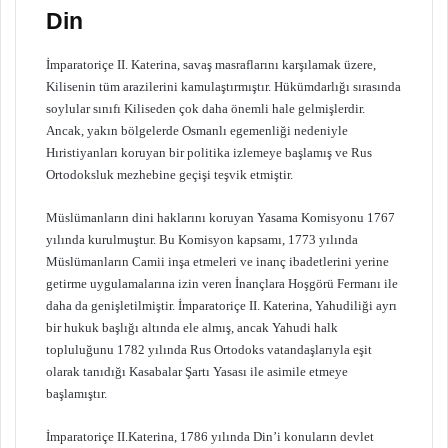
Din
İmparatoriçe II. Katerina, savaş masraflarını karşılamak üzere,
Kilisenin tüm arazilerini kamulaştırmıştır. Hükümdarlığı sırasında
soylular sınıfı Kiliseden çok daha önemli hale gelmişlerdir.
Ancak, yakın bölgelerde Osmanlı egemenliği nedeniyle
Hıristiyanları koruyan bir politika izlemeye başlamış ve Rus
Ortodoksluk mezhebine geçişi teşvik etmiştir.
Müslümanların dini haklarını koruyan Yasama Komisyonu 1767
yılında kurulmuştur. Bu Komisyon kapsamı, 1773 yılında
Müslümanların Camii inşa etmeleri ve inanç ibadetlerini yerine
getirme uygulamalarına izin veren İnançlara Hoşgörü Fermanı ile
daha da genişletilmiştir. İmparatoriçe II. Katerina, Yahudiliği ayrı
bir hukuk başlığı altında ele almış, ancak Yahudi halk
topluluğunu 1782 yılında Rus Ortodoks vatandaşlarıyla eşit
olarak tanıdığı Kasabalar Şartı Yasası ile asimile etmeye
başlamıştır.
İmparatoriçe II.Katerina, 1786 yılında Din’i konuların devlet