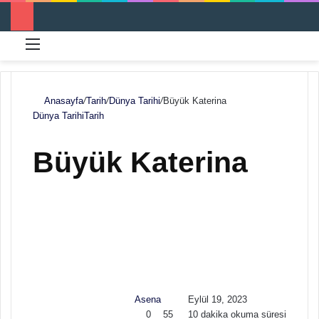
Menü
Ar
Anasayfa
/
Tarih
/
Dünya Tarihi
/
Büyük Katerina
Dünya Tarihi
Tarih
Büyük Katerina
F
B
o
i
l
r
l
e
o
-
w
p
Asena
Eylül 19, 2023
o
o
0
55
10 dakika okuma süresi
n
s