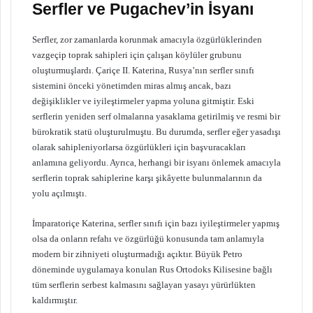
Serfler ve Pugachev’in İsyanı
Serfler, zor zamanlarda korunmak amacıyla özgürlüklerinden
vazgeçip toprak sahipleri için çalışan köylüler grubunu
oluşturmuşlardı. Çariçe II. Katerina, Rusya’nın serfler sınıfı
sistemini önceki yönetimden miras almış ancak, bazı
değişiklikler ve iyileştirmeler yapma yoluna gitmiştir. Eski
serflerin yeniden serf olmalarına yasaklama getirilmiş ve resmi bir
bürokratik statü oluşturulmuştu. Bu durumda, serfler eğer yasadışı
olarak sahipleniyorlarsa özgürlükleri için başvuracakları
anlamına geliyordu. Ayrıca, herhangi bir isyanı önlemek amacıyla
serflerin toprak sahiplerine karşı şikâyette bulunmalarının da
yolu açılmıştı.
İmparatoriçe Katerina, serfler sınıfı için bazı iyileştirmeler yapmış
olsa da onların refahı ve özgürlüğü konusunda tam anlamıyla
modern bir zihniyeti oluşturmadığı açıktır. Büyük Petro
döneminde uygulamaya konulan Rus Ortodoks Kilisesine bağlı
tüm serflerin serbest kalmasını sağlayan yasayı yürürlükten
kaldırmıştır.