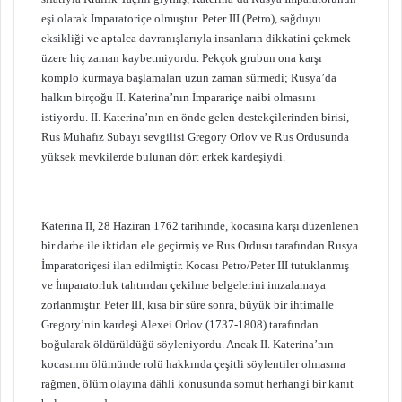
eşi olarak İmparatoriçe olmuştur. Peter III (Petro), sağduyu
eksikliği ve aptalca davranışlarıyla insanların dikkatini çekmek
üzere hiç zaman kaybetmiyordu. Pekçok grubun ona karşı
komplo kurmaya başlamaları uzun zaman sürmedi; Rusya’da
halkın birçoğu II. Katerina’nın İmparariçe naibi olmasını
istiyordu. II. Katerina’nın en önde gelen destekçilerinden birisi,
Rus Muhafız Subayı sevgilisi Gregory Orlov ve Rus Ordusunda
yüksek mevkilerde bulunan dört erkek kardeşiydi.
Katerina II, 28 Haziran 1762 tarihinde, kocasına karşı düzenlenen
bir darbe ile iktidarı ele geçirmiş ve Rus Ordusu tarafından Rusya
İmparatoriçesi ilan edilmiştir. Kocası Petro/Peter III tutuklanmış
ve İmparatorluk tahtından çekilme belgelerini imzalamaya
zorlanmıştır. Peter III, kısa bir süre sonra, büyük bir ihtimalle
Gregory’nin kardeşi Alexei Orlov (1737-1808) tarafından
boğularak öldürüldüğü söyleniyordu. Ancak II. Katerina’nın
kocasının ölümünde rolü hakkında çeşitli söylentiler olmasına
rağmen, ölüm olayına dâhli konusunda somut herhangi bir kanıt