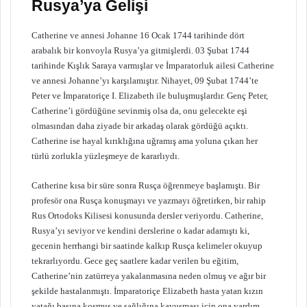
Rusya’ya Gelişi
Catherine ve annesi Johanne 16 Ocak 1744 tarihinde dört
arabalık bir konvoyla Rusya’ya gitmişlerdi. 03 Şubat 1744
tarihinde Kışlık Saraya varmışlar ve İmparatorluk ailesi Catherine
ve annesi Johanne’yı karşılamıştır. Nihayet, 09 Şubat 1744’te
Peter ve İmparatoriçe I. Elizabeth ile buluşmuşlardır. Genç Peter,
Catherine’i gördüğüne sevinmiş olsa da, onu gelecekte eşi
olmasından daha ziyade bir arkadaş olarak gördüğü açıktı.
Catherine ise hayal kırıklığına uğramış ama yoluna çıkan her
türlü zorlukla yüzleşmeye de kararlıydı.
Catherine kısa bir süre sonra Rusça öğrenmeye başlamıştı. Bir
profesör ona Rusça konuşmayı ve yazmayı öğretirken, bir rahip
Rus Ortodoks Kilisesi konusunda dersler veriyordu. Catherine,
Rusya’yı seviyor ve kendini derslerine o kadar adamıştı ki,
gecenin herrhangi bir saatinde kalkıp Rusça kelimeler okuyup
tekrarlıyordu. Gece geç saatlere kadar verilen bu eğitim,
Catherine’nin zatürreya yakalanmasına neden olmuş ve ağır bir
şekilde hastalanmıştı. İmparatoriçe Elizabeth hasta yatan kızın
yatağı başına koşmuş ve sağlığına kavuşması için ona yardım