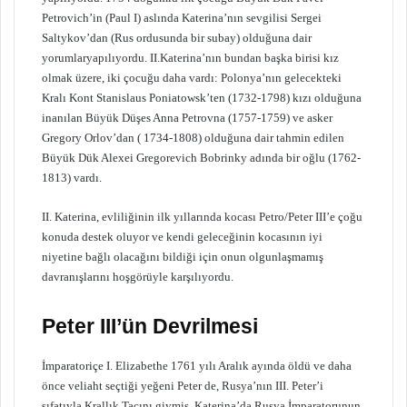
Petrovich’in (Paul I) aslında Katerina’nın sevgilisi Sergei
Saltykov’dan (Rus ordusunda bir subay) olduğuna dair
yorumlaryapılıyordu. II.Katerina’nın bundan başka birisi kız
olmak üzere, iki çocuğu daha vardı: Polonya’nın gelecekteki
Kralı Kont Stanislaus Poniatowsk’ten (1732-1798) kızı olduğuna
inanılan Büyük Düşes Anna Petrovna (1757-1759) ve asker
Gregory Orlov’dan ( 1734-1808) olduğuna dair tahmin edilen
Büyük Dük Alexei Gregorevich Bobrinky adında bir oğlu (1762-
1813) vardı.
II. Katerina, evliliğinin ilk yıllarında kocası Petro/Peter III’e çoğu
konuda destek oluyor ve kendi geleceğinin kocasının iyi
niyetine bağlı olacağını bildiği için onun olgunlaşmamış
davranışlarını hoşgörüyle karşılıyordu.
Peter III’ün Devrilmesi
İmparatoriçe I. Elizabethe 1761 yılı Aralık ayında öldü ve daha
önce veliaht seçtiği yeğeni Peter de, Rusya’nın III. Peter’i
sıfatıyla Krallık Taçını giymiş, Katerina’da Rusya İmparatorunun