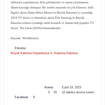
tablonun yapılmasına, film çekilmesine ve opera yazılmasına
ilham kaynağı olmuştur. Bu eserler arasında en çok bilineni; ünlü
İngiliz aktris Dame Helen Mirren’in Büyük Katerina’yı oynadığı
2019 TV dizisi ve Amerikalı aktris Elle Fanning’in Büyük
Katerina rolünü oynadığı tarihi komedi ve drama türü popüler TV
dizisi; The Great (2020) bulunmaktadır.
Kaynak: Worldhistory
Etiketler
Büyük Katerina
İmparatoriçe II. Katerina
Katerina
F
B
o
i
l
r
l
e
o
-
w
p
Asena
Eylül 19, 2023
o
o
0
55
10 dakika okuma süresi
n
s
Facebook
X
L
T
P
R
V
E
Y
X
t
i
u
i
e
K
-
a
a