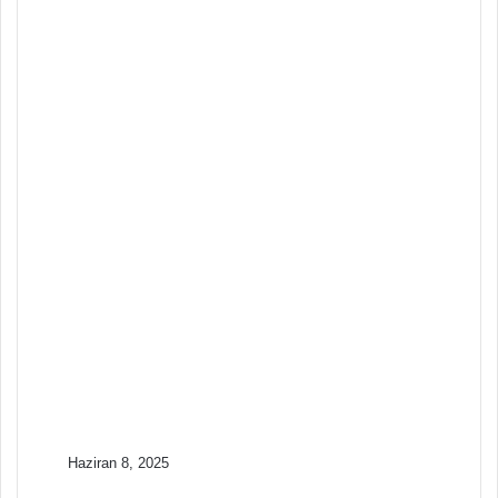
Köle
Tarih
Nisan 15, 2025
Bereketli Hilal ve
Mezopotamya’da
Tarım
Tarih
Nisan 15, 2025
Baharat Ticareti ve
Keşifler Çağı
Tarih
Nisan 15, 2025
Antik Olimpiyat
Oyunlarının Tarihi
Haziran 8, 2025