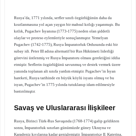
Rusya’da, 1771 yılında, serfler sınıfı özgürlüğünün daha da
kısıtlanmasına yol açan yaygın bir mahsul kıtlığı yaşanmıştı. Bu
kıtlık, Pugachev İsyanına (1773-1775) neden olan şiddetli
olaylar ve proteso eylemleriyle sonuçlanmıştır. Yemelyan
Pugachev (1742-1775), Rusya İmparatorluk Ordusunda eski bir
subay idi. Peter III adına alternatif bir Rus Hükümeti liderliği
görevini üstlenmiş ve Rusya İmparatoru olması gerektiğini iddia
etmiştir. Serflerin özgürlüğünü savunmuş ve destek vermek üzere
yanında toplanan alt sınıfa yardım etmiştir. Pugachev’in İsyan
hareketi, Rusya tarihinde en büyük köylü isyanı olmuş ve bu
isyan, Pugachev’in 1775 yılında tutuklanıp idam edilmesiyle
bastırılmıştır.
Savaş ve Uluslararası İlişkileer
Rusya, Birinci Türk-Rus Savaşında (1768-1774) galip geldikten
sonra, İmparatorluk sınırları günümüzde güney Ukrayna ve
Karadeniz kıyılarına kadar genişlemiştir. İmparatoriçe II. Katerina,