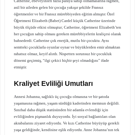
Catherine, ebeveyinleri fazla paraya sahip olmamalarına rağmen,
asil bir aileden gelen bir çocuğa yakışır şekilde Fransız
öğretmenler ve bir Fransız mürebbiyeden eğitim almıştır. Özel
Öğretmeni Elizabeth (Babet) Cardel küçük Catherine üzerinde
büyük ölçüde etkisi olmuştur; Catherine, öğretmeni Elizabeth’ten
her çocuğun sahip olması gereken mürebbiyelerin kraliçesi olarak
bahsederdi. Catherine çok enerjik, mutlu bir çocuktu. Aynı
semtteki çocuklarla oyunlar oynar ve büyüklerden emir almaktan
rahatsız olmaz, keyif alırdı. Nispetten sorunsuz bir çocukluk
dönemi geçirmiş, “ilgi çekici hiçbir şeyi olmadığını” ifade
etmiştir.
Kraliyet Evliliği Umutları
Annesi Johanna, sağlıklı üç çocuğu olmasına ve bir şatoda
yaşamasına rağmen, yaşam sürdüğü kaderinden memnun değildi.
Sınıfsal daha düşük statüsünden bir adamla evlendiği için
evliliğinden pişmanlık duyuyordu. İyi sosyal bağlantıları olan
akrabalarını ziyaret ediyordu. Ve kızı Catherine büyüyüp gerekli
yaşa geldiğinde, kendisine eşlik ediyordu. Anne Johanna’nın tek