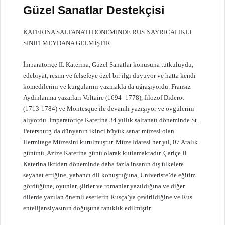
Güzel Sanatlar Destekçisi
KATERİNA SALTANATI DÖNEMİNDE RUS NAYRICALIKLI
SINIFI MEYDANA GELMİŞTİR.
İmparatoriçe II. Katerina, Güzel Sanatlar konusuna tutkuluydu;
edebiyat, resim ve felsefeye özel bir ilgi duyuyor ve hatta kendi
komedilerini ve kurgularını yazmakla da uğraşıyordu. Fransız
Aydınlanma yazarları Voltaire (1694 -1778), filozof Diderot
(1713-1784) ve Montesque ile devamlı yazışıyor ve övgülerini
alıyordu. İmparatoriçe Katerina 34 yıllık saltanatı döneminde St.
Petersburg’da dünyanın ikinci büyük sanat müzesi olan
Hermitage Müzesini kurulmuştur. Müze İdaresi her yıl, 07 Aralık
gününü, Azize Katerina günü olarak kutlamaktadır. Çariçe II.
Katerina iktidarı döneminde daha fazla insanın dış ülkelere
seyahat ettiğine, yabancı dil konuştuğuna, Üniveriste’de eğitim
gördüğüne, oyunlar, şiirler ve romanlar yazıldığına ve diğer
dilerde yazılan önemli eserlerin Rusça’ya çevirildiğine ve Rus
entelijansiyasının doğuşuna tanıklık edilmiştir.