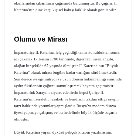
okullarından çıkarılması çağrısında bulunmuştur. Bu çağrısı, II.
Katerina’nın dine karşı kişisel bakışı laiklik olarak görülebilir.
Ölümü ve Mirası
İmparatoriçe II. Katerina, felç geçirdiği tanısı konulduktan sonra,
acı çekerek 17 Kasım 1796 tarihinde, diğer fani insanlar gibi,
olağan bir şekilde 67 yaşında ölmüştür. II. Katerina’nın “Büyük
Katerina” olarak mirası bugüne kadar varlığını sürdürmektedir.
Son derece iyi eğitimliydi ve uzun dönem hükümranlığı sırasında
aydın fikirlerinin çoğunu somutlaştırarak hayatta geçirmiştir.
İmparatorluk Sarayını ziyaret edenlerin hepsi Çariçe II.
Katerina’nın zerafeti, nezaketi ve kendisini takdim ettiği saygın
tarzı hakkında yorumlar yapmışlardır. Rusya’yı modern dünya
üyesi yapmaya çalışmış ve bu hedefinde büyük ölçüde başarılı
olmuştur.
Büyük Katerina yaşam öyküsü pekçok kitabın yazılmasına,