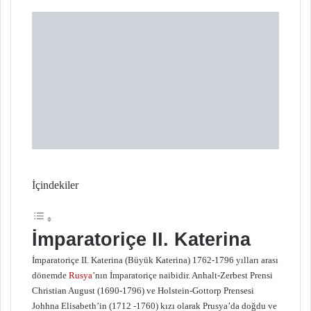
X
t
a
g
ö
n
d
e
r
m
e
k
İçindekiler
İmparatoriçe II. Katerina
İmparatoriçe II. Katerina (Büyük Katerina) 1762-1796 yılları arası
dönemde
Rusya
’nın İmparatoriçe naibidir. Anhalt-Zerbest Prensi
Christian August (1690-1796) ve Holstein-Gottorp Prensesi
Johhna Elisabeth’in (1712 -1760) kızı olarak Prusya’da doğdu ve