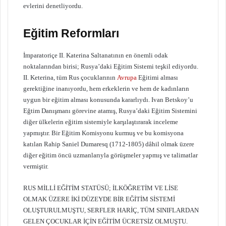
evlerini denetliyordu.
Eğitim Reformları
İmparatoriçe II. Katerina Saltanatının en önemli odak
noktalarından birisi; Rusya’daki Eğitim Sistemi teşkil ediyordu.
II. Keterina, tüm Rus çocuklarının
Avrupa
Eğitimi alması
gerektiğine inanıyordu, hem erkeklerin ve hem de kadınların
uygun bir eğitim alması konusunda kararlıydı. Ivan Betskoy’u
Eğtim Danışmanı görevine atamış, Rusya’daki Eğitim Sistemini
diğer ülkelerin eğitim sistemiyle karşılaştırarak inceleme
yapmıştır. Bir Eğitim Komisyonu kurmuş ve bu komisyona
katılan Rahip Saniel Dumaresq (1712-1805) dâhil olmak üzere
diğer eğitim öncü uzmanlarıyla görüşmeler yapmış ve talimatlar
vermiştir.
RUS MİLLİ EĞİTİM STATÜSÜ; İLKÖĞRETİM VE LİSE
OLMAK ÜZERE İKİ DÜZEYDE BİR EĞİTİM SİSTEMİ
OLUŞTURULMUŞTU, SERFLER HARİÇ, TÜM SINIFLARDAN
GELEN ÇOCUKLAR İÇİN EĞİTİM ÜCRETSİZ OLMUŞTU.