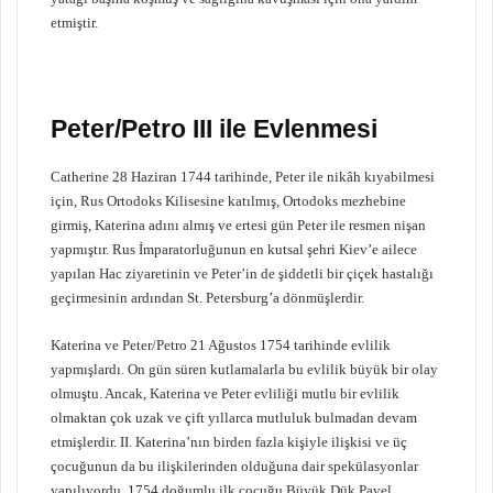
etmiştir.
Peter/Petro III ile Evlenmesi
Catherine 28 Haziran 1744 tarihinde, Peter ile nikâh kıyabilmesi
için, Rus Ortodoks Kilisesine katılmış, Ortodoks mezhebine
girmiş, Katerina adını almış ve ertesi gün Peter ile resmen nişan
yapmıştır. Rus İmparatorluğunun en kutsal şehri Kiev’e ailece
yapılan Hac ziyaretinin ve Peter’in de şiddetli bir çiçek hastalığı
geçirmesinin ardından St. Petersburg’a dönmüşlerdir.
Katerina ve Peter/Petro 21 Ağustos 1754 tarihinde evlilik
yapmışlardı. On gün süren kutlamalarla bu evlilik büyük bir olay
olmuştu. Ancak, Katerina ve Peter evliliği mutlu bir evlilik
olmaktan çok uzak ve çift yıllarca mutluluk bulmadan devam
etmişlerdir. II. Katerina’nın birden fazla kişiyle ilişkisi ve üç
çocuğunun da bu ilişkilerinden olduğuna dair spekülasyonlar
yapılıyordu. 1754 doğumlu ilk çocuğu Büyük Dük Pavel