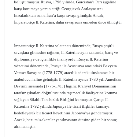
bölüştürmüştür. Rusya, 1796 yılında, Gürcistan’ı Pers işgaline
karşı korumaya yemin ettiği Georgievsk Antlaşmasını
imzaladıktan sonra İran’a karşı savaşa girmiştir. Ancak,
İmparatoriçe II. Katerina, daha savaş sona ermeden önce ölmüştür.
İmparatoriçe II. Katerina salatanatı döneminde, Rusya çeşitli
savaşlara girmesine rağmen, II. Katerine aynı zamanda, barış ve
diplomasiye de içtenlikle inanıyordu. Rusya, II. Katerina
yönetimi döneminde, Prusya ile Avusturya arasındaki Bavyera
Veraset Savaşına (1778-1779) aracılık ederek uluslararası bir
arabulucu haline gelmiştir. II. Katerina ayrıca 1780 yılı Amerikan
Devrimi sırasında (1775-1783) İngiliz Kraliyet Donanmasının
tarafsız çıkarları doğrultusunda taşımacılık faaliyetine koruma
sağlayan Silahlı Tarafsızlık Birliğini kurmuştur. Çariçe II.
Katrerina 1792 yılında Japonya ile ticari ilişkiler kurmayı
hedefleyerek bir ticaret heyetinini Japonya’ya göndermiştir.
Ancak, bazı müzakereler yapılmasının ötesine giden bir sonuç
alınmamıştır.