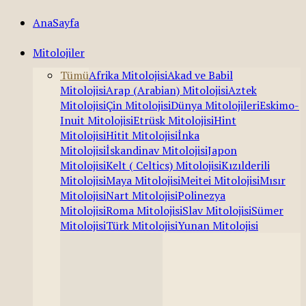
AnaSayfa
Mitolojiler
Tümü
Afrika Mitolojisi
Akad ve Babil
Mitolojisi
Arap (Arabian) Mitolojisi
Aztek
Mitolojisi
Çin Mitolojisi
Dünya Mitolojileri
Eskimo-
Inuit Mitolojisi
Etrüsk Mitolojisi
Hint
Mitolojisi
Hitit Mitolojisi
İnka
Mitolojisi
İskandinav Mitolojisi
Japon
Mitolojisi
Kelt ( Celtics) Mitolojisi
Kızılderili
Mitolojisi
Maya Mitolojisi
Meitei Mitolojisi
Mısır
Mitolojisi
Nart Mitolojisi
Polinezya
Mitolojisi
Roma Mitolojisi
Slav Mitolojisi
Sümer
Mitolojisi
Türk Mitolojisi
Yunan Mitolojisi