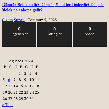
Düşmüş Melek nedir? Düşmüş Melekler kimlerdir? Düşmüş
Melek ne anlama gelir?
Gizem
Suzan
-
Temmuz 5, 2023
0
0
0
Beğenenler
Takipçiler
Abone
Ağustos 2024
P
S
Ç
P
C
C
P
1
2
3
4
5
6
7
8
9
10
11
12
13
14
15
16
17
18
19
20
21
22
23
24
25
26
27
28
29
30
31
« Tem