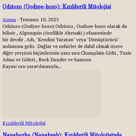
Odziozo (Oodzee-hozo): Kızılderili Mitolojisi
Asena
-
Temmuz 10, 2023
Odziozo (Oodzee-hozo) Odziozo , Oodzee-hozo olarak da
bilinir , Algonquin (özellikle Abenaki ) efsanesinde
bir devdir . Adı, "Kendini Yaratan" veya "Dönüştürücü"
anlamına gelir. Dağlar ve nehirler de dahil olmak üzere
diğer yeryüzü biçimlerinin yanı sıra Champlain Gölü , Tuxis
Adası ve Göleti , Rock Dunder ve Samson
Kayası'nın yaratılmasıyla...
Kızılderili Mitolojisi
Nanabozho (Nanabush): Kızılderili Mitolojisinde