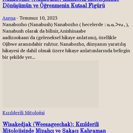
Dönüşümün ve Öğrenmenin Kutsal Figürü
Asena
-
Temmuz 10, 2023
Nanabozho (Nanabush) Nanabozho ( hecelerde : ᓇᓇᐳᔓ , ),
Nanabush olarak da bilinir,Anishinaabe
aadizookaan'da (geleneksel hikaye anlatımı), özellikle
Ojibwe arasındabir ruhtur. Nanabozho, dünyanın yaratılış
hikayesi de dahil olmak üzere hikaye anlatımlarında belirgin
bir şekilde yer...
Kızılderili Mitolojisi
Wisakedjak (Weesageechak): Kızılderili
Mitolojisinde Mizahçı ve Şakacı Kahraman