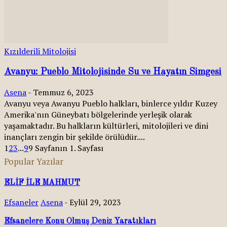
Kızılderili Mitolojisi
Avanyu: Pueblo Mitolojisinde Su ve Hayatın Simgesi
Asena
-
Temmuz 6, 2023
Avanyu veya Awanyu Pueblo halkları, binlerce yıldır Kuzey
Amerika'nın Güneybatı bölgelerinde yerleşik olarak
yaşamaktadır. Bu halkların kültürleri, mitolojileri ve dini
inançları zengin bir şekilde örülüdür....
1
2
3
...
9
9 Sayfanın 1. Sayfası
Popular Yazılar
ELİF İLE MAHMUT
Efsaneler
Asena
-
Eylül 29, 2023
Efsanelere Konu Olmuş Deniz Yaratıkları