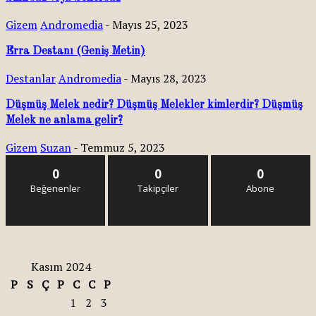
Gizem
Andromedia
-
Mayıs 25, 2023
Erra Destanı (Geniş Metin)
Destanlar
Andromedia
-
Mayıs 28, 2023
Düşmüş Melek nedir? Düşmüş Melekler kimlerdir? Düşmüş
Melek ne anlama gelir?
Gizem
Suzan
-
Temmuz 5, 2023
0
0
0
Beğenenler
Takipçiler
Abone
Kasım 2024
P
S
Ç
P
C
C
P
1
2
3