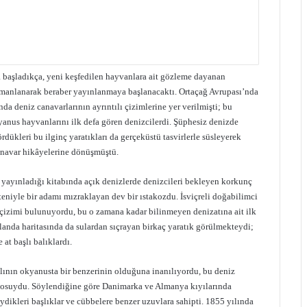
a başladıkça, yeni keşfedilen hayvanlara ait gözleme dayanan
harmanlanarak beraber yayınlanmaya başlanacaktı. Ortaçağ Avrupası’nda
da deniz canavarlarının ayrıntılı çizimlerine yer verilmişti; bu
anus hayvanlarını ilk defa gören denizcilerdi. Şüphesiz denizde
ördükleri bu ilginç yaratıkları da gerçeküstü tasvirlerle süsleyerek
canavar hikâyelerine dönüşmüştü.
yayınladığı kitabında açık denizlerde denizcileri bekleyen korkunç
teniyle bir adamı mızraklayan dev bir ıstakozdu. İsviçreli doğabilimci
ık çizimi bulunuyordu, bu o zamana kadar bilinmeyen denizatına ait ilk
İzlanda haritasında da sulardan sıçrayan birkaç yaratık görülmekteydi;
 at başlı balıklardı.
nlının okyanusta bir benzerinin olduğuna inanılıyordu, bu deniz
koposuydu. Söylendiğine göre Danimarka ve Almanya kıyılarında
ydikleri başlıklar ve cübbelere benzer uzuvlara sahipti. 1855 yılında