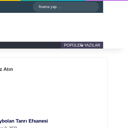
astgele Makale
Kenar Bölmesi
Dış görünümü değiştir
Arama
yap
...
Kenar Bölmesi
Dış görünümü değiştir
POPÜLER YAZILAR
z Atın
ybolan Tanrı Efsanesi