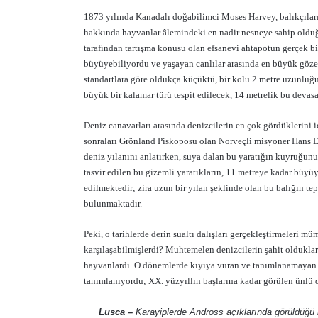
1873 yılında Kanadalı doğabilimci Moses Harvey, balıkçıları
hakkında hayvanlar âlemindeki en nadir nesneye sahip olduğu
tarafından tartışma konusu olan efsanevi ahtapotun gerçek 
büyüyebiliyordu ve yaşayan canlılar arasında en büyük göze
standartlara göre oldukça küçüktü, bir kolu 2 metre uzunlu
büyük bir kalamar türü tespit edilecek, 14 metrelik bu devas
Deniz canavarları arasında denizcilerin en çok gördüklerini id
sonraları Grönland Piskoposu olan Norveçli misyoner Hans E
deniz yılanını anlatırken, suya dalan bu yaratığın kuyruğun
tasvir edilen bu gizemli yaratıkların, 11 metreye kadar büyüy
edilmektedir; zira uzun bir yılan şeklinde olan bu balığın tep
bulunmaktadır.
Peki, o tarihlerde derin sualtı dalışları gerçekleştirmeleri 
karşılaşabilmişlerdi? Muhtemelen denizcilerin şahit oldukla
hayvanlardı. O dönemlerde kıyıya vuran ve tanımlanamayan de
tanımlanıyordu; XX. yüzyıllın başlarına kadar görülen ünlü d
Lusca –
Karayiplerde Andross açıklarında görüldüğü i