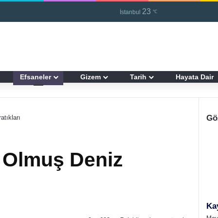
23
Kayıt Ol
R
İstanbul
℃
Efsaneler
Gizem
Tarih
Hayata Dair
Gö
tıkları
 Olmuş Deniz
Ka