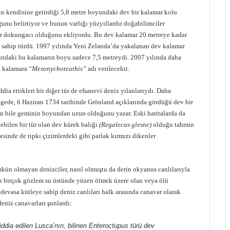
n kendisine getirdiği 5,8 metre boyundaki dev bir kalamar kolu
nu belirtiyor ve bunun varlığı yüzyıllardır doğabilimciler
bir dokungacı olduğunu ekliyordu. Bu dev kalamar 20 metreye kadar
 sahip türdü. 1997 yılında Yeni Zelanda’da yakalanan dev kalamar
ğundaki bu kalamarın boyu sadece 7,5 metreydi. 2007 yılında daha
a kalamara “
Mesonychoteuthis”
adı verilecekti.
dia ettikleri bir diğer tür de efsanevi deniz yılanlarıydı. Daha
gede, 6 Haziran 1734 tarihinde Grönland açıklarında gördüğü dev bir
un bile geminin boyundan uzun olduğunu yazar. Eski haritalarda da
ebilen bir tür olan dev kürek balığı
(Regalecus glesne)
olduğu tahmin
esinde de tıpkı çizimlerdeki gibi parlak kırmızı dikenler
mümkün olmayan denizciler, nasıl olmuştu da derin okyanus canlılarıyla
rı birçok gözlem su üstünde yüzen ölmek üzere olan veya ölü
vasa kütleye sahip deniz canlıları halk arasında canavar olarak
eniz canavarları şunlardı:
ddia edilen Lusca’nın, bilinen Enteroctupus türü dev