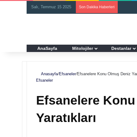
Salı, Temmuz 15 2025
Son Dakika Haberleri
AnaSayfa
Mitolojiler
Destanlar
Anasayfa
/
Efsaneler
/
Efsanelere Konu Olmuş Deniz Yara
Efsaneler
Efsanelere Konu
Yaratıkları