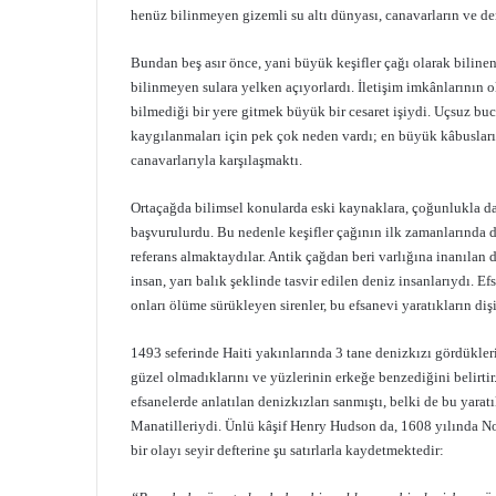
henüz bilinmeyen gizemli su altı dünyası, canavarların ve de
Bundan beş asır önce, yani büyük keşifler çağı olarak biline
bilinmeyen sulara yelken açıyorlardı. İletişim imkânlarının
bilmediği bir yere gitmek büyük bir cesaret işiydi. Uçsuz bu
kaygılanmaları için pek çok neden vardı; en büyük kâbusları 
canavarlarıyla karşılaşmaktı.
Ortaçağda bilimsel konularda eski kaynaklara, çoğunlukla da
başvurulurdu. Bu nedenle keşifler çağının ilk zamanlarında d
referans almaktaydılar. Antik çağdan beri varlığına inanılan d
insan, yarı balık şeklinde tasvir edilen deniz insanlarıydı. E
onları ölüme sürükleyen sirenler, bu efsanevi yaratıkların dişi
1493 seferinde Haiti yakınlarında 3 tane denizkızı gördükler
güzel olmadıklarını ve yüzlerinin erkeğe benzediğini belirti
efsanelerde anlatılan denizkızları sanmıştı, belki de bu yar
Manatilleriydi. Ünlü kâşif Henry Hudson da, 1608 yılında N
bir olayı seyir defterine şu satırlarla kaydetmektedir: