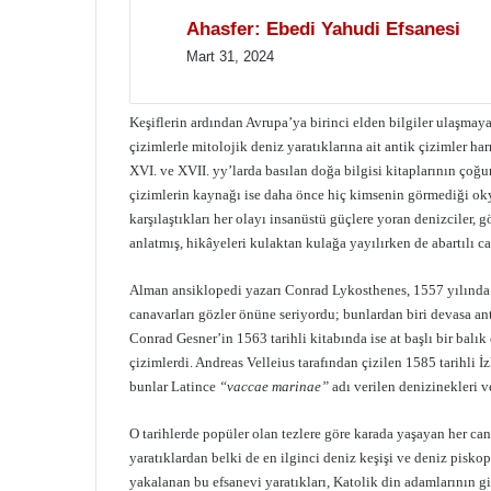
Ahasfer: Ebedi Yahudi Efsanesi
Mart 31, 2024
Keşiflerin ardından Avrupa’ya birinci elden bilgiler ulaşmay
çizimlerle mitolojik deniz yaratıklarına ait antik çizimler 
XVI. ve XVII. yy’larda basılan doğa bilgisi kitaplarının çoğun
çizimlerin kaynağı ise daha önce hiç kimsenin görmediği oky
karşılaştıkları her olayı insanüstü güçlere yoran denizciler, g
anlatmış, hikâyeleri kulaktan kulağa yayılırken de abartılı 
Alman ansiklopedi yazarı Conrad Lykosthenes, 1557 yılında 
canavarları gözler önüne seriyordu; bunlardan biri devasa an
Conrad Gesner’in 1563 tarihli kitabında ise at başlı bir bal
çizimlerdi. Andreas Velleius tarafından çizilen 1585 tarihli 
bunlar Latince
“vaccae marinae”
adı verilen denizinekleri ve
O tarihlerde popüler olan tezlere göre karada yaşayan her ca
yaratıklardan belki de en ilginci deniz keşişi ve deniz pis
yakalanan bu efsanevi yaratıkları, Katolik din adamlarının gi