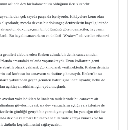
nun aslında dev bir kalamar türü olduğunu ileri sürecekti.
hayvanlardan çok sayıda parça da içeriyordu. Hikâyelere konu olan
an alıyorlardı; mesela devasa bir dokungaç denizcilerin hayal gücünde
ir ahtapotun dokungaçının bir bölümünü gören denizciler, hayvanın
rlardı. Bu hayali canavarların en ünlüsü
“Kraken”
adı verilen efsanevi
yla gemileri alabora eden Kraken adında bir deniz canavarından
 İzlanda arasındaki sularda yaşamaktaydı. Uzun kollarının gemi
e abartılı olarak yaklaşık 2,5 km olarak verilmektedir. Kraken denizin
lerin asıl korkusu bu canavarın su üstüne çıkmasıydı. Kraken’in su
ların yakınından geçen gemileri batırdığına inanılıyordu; belki de
ları açıklayamadıkları için uydurmuşlardı.
a avcıları yakaladıkları balinaların midelerinde bu canavara ait
linaların gövdesinde sık sık dev vantuzların açtığı yara izlerine de
zcilerin gördüğü gerçek bir yaratık yatıyordu; bu yaratığın türü ise
lında dev bir kalamar Danimarka sahillerinde karaya vuracak ve bu
bir türünün keşfedilmesini sağlayacaktı.