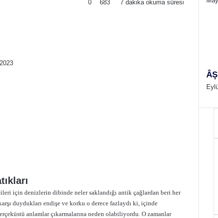
May
0
683
7 dakika okuma süresi
 2023
ÂŞ
Eylü
ıkları
eri için denizlerin dibinde neler saklandığı antik çağlardan beri her
rşı duydukları endişe ve korku o derece fazlaydı ki, içinde
erçeküstü anlamlar çıkarmalarına neden olabiliyordu. O zamanlar