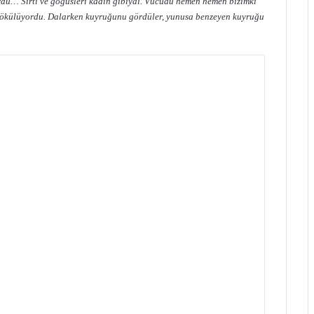
rdü… Sırtı ve göğüsleri kadın gibiydi. Vücudu hemen hemen bizimki
n dökülüyordu. Dalarken kuyruğunu gördüler, yunusa benzeyen kuyruğu