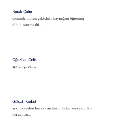
Burak Çetin
sonunda thorun çekiçinin kaynağını öğrenmiş
olduk. sinema dü...
Oğuzhan Çelik
aşk bir çiledir...
Gülşah Korkut
aşk hikayeleri her zaman hüzünlüdür. keşke sonları
her zaman...