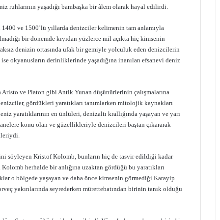
niz ruhlarının yaşadığı bambaşka bir âlem olarak hayal edilirdi.
n 1400 ve 1500’lü yıllarda denizciler kelimenin tam anlamıyla
 olmadığı bir dönemde kıyıdan yüzlerce mil açıkta hiç kimsenin
caksız denizin ortasında ufak bir gemiyle yolculuk eden denizcilerin
ise okyanusların derinliklerinde yaşadığına inanılan efsanevi deniz
 Aristo ve Platon gibi Antik Yunan düşünürlerinin çalışmalarına
enizciler, gördükleri yaratıkları tanımlarken mitolojik kaynakları
eniz yaratıklarının en ünlüleri, denizaltı krallığında yaşayan ve yarı
fsanelere konu olan ve güzellikleriyle denizcileri baştan çıkararak
leriydi.
ini söyleyen Kristof Kolomb, bunların hiç de tasvir edildiği kadar
r. Kolomb herhalde bir anlığına uzaktan gördüğü bu yaratıkları
atıklar o bölgede yaşayan ve daha önce kimsenin görmediği Karayip
orveç yakınlarında seyrederken mürettebatından birinin tanık olduğu