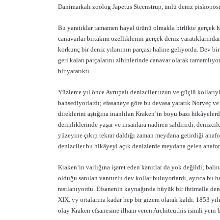
Danimarkalı zoolog Japetus Steenstrup, ünlü deniz piskoposu
Bu yaratıklar tamamen hayal ürünü olmakla birlikte gerçek 
canavarlar birtakım özelliklerini gerçek deniz yaratıklarınd
korkunç bir deniz yılanının parçası haline geliyordu. Dev b
geri kalan parçalarını zihinlerinde canavar olarak tamamlıyo
bir yaratıktı.
Yüzlerce yıl önce Avrupalı denizciler uzun ve güçlü kolları
bahsediyorlardı; efasaneye göre bu devasa yaratık Norveç ve
direklerini aştığına inanlılan Kraken’in boyu bazı hikâyelerd
derinliklerinde yaşar ve insanlara nadiren saldırırdı, denizci
yüzeyine çıkıp tekrar daldığı zaman meydana getirdiği anafor
denizciler bu hikâyeyi açık denizlerde meydana gelen anafor
Kraken‘in varlığına işaret eden kanıtlar da yok değildi; balin
olduğu sanılan vantuzlu dev kollar buluyorlardı, ayrıca bu ba
rastlanıyordu. Efsanenin kaynağında büyük bir ihtimalle deni
XIX. yy ortalarına kadar hep bir gizem olarak kaldı. 1853 yı
olay Kraken efsanesine ilham veren Architeuthis isimli yeni 