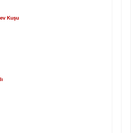
Dev Kuşu
lı