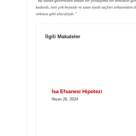
“Bu sabah güverteden bakan bir yoldaşımız bir denizkızı gö
kadardı, teni çok beyazdı ve uzun siyah saçları arkasında
orkinos gibi alacalıydı.”
İlgili Makaleler
İsa Efsanesi Hipotezi
Nisan 26, 2024