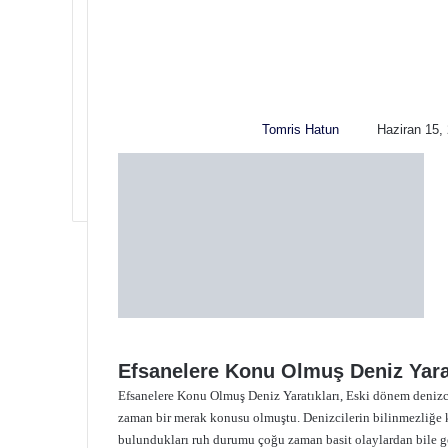
F
B
o
i
l
r
l
e
o
-
w
p
Tomris Hatun
Haziran 15,
o
o
n
s
X
t
a
g
ö
n
d
e
r
m
e
Efsanelere Konu Olmuş Deniz Yarat
k
Efsanelere Konu Olmuş Deniz Yaratıkları, Eski dönem denizcil
zaman bir merak konusu olmuştu. Denizcilerin bilinmezliğe ka
bulundukları ruh durumu çoğu zaman basit olaylardan bile g