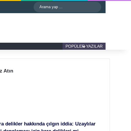
astgele Makale
Kenar Bölmesi
Dış görünümü değiştir
Arama
yap
...
Kenar Bölmesi
Dış görünümü değiştir
POPÜLER YAZILAR
z Atın
a delikler hakkında çılgın iddia: Uzaylılar