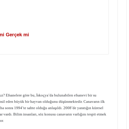
mi Gerçek mi
? Efsanelere göre bu, İskoçya’da bulunabilen efsanevi bir su
emsil eden büyük bir hayvan olduğunu düşünmektedir. Canavarın ilk
ha sonra 1994’te sahte olduğu anlaşıldı. 2008’de yaratığın küresel
r vardı. Bilim insanları, söz konusu canavarın varlığını tespit etmek
or.