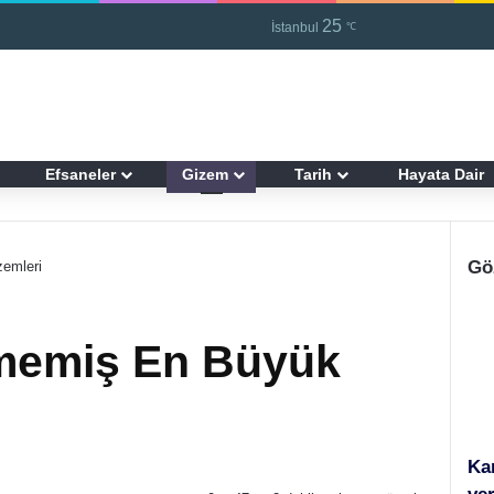
25
Kayıt Ol
R
İstanbul
℃
Efsaneler
Gizem
Tarih
Hayata Dair
Gö
emleri
memiş En Büyük
Kar