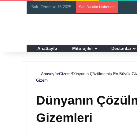
Salı, Temmuz 15 2025
Son Dakika Haberleri
AnaSayfa
Mitolojiler
Destanlar
Anasayfa
/
Gizem
/
Dünyanın Çözülmemiş En Büyük Giz
Gizem
Dünyanın Çözül
Gizemleri