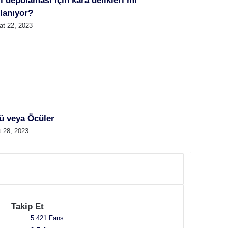
i depolaması için kara delikleri mi
llanıyor?
at 22, 2023
ü veya Öcüler
t 28, 2023
Takip Et
5.421
Fans