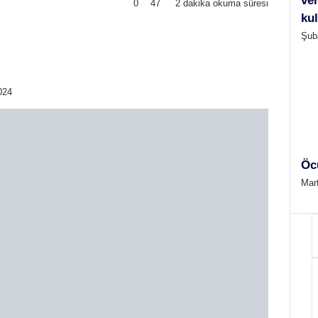
ver
0
47
2 dakika okuma süresi
ku
Şub
024
Öc
Mar