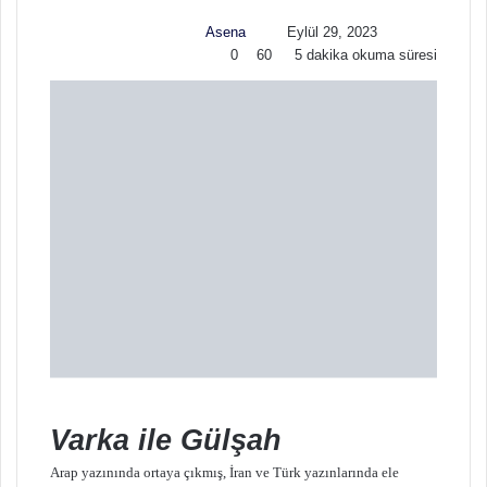
w
p
Asena
Eylül 29, 2023
o
o
0
60
5 dakika okuma süresi
n
s
X
t
a
g
ö
n
d
e
r
m
e
k
Varka ile Gülşah
Arap yazınında ortaya çıkmış, İran ve Türk yazınlarında ele