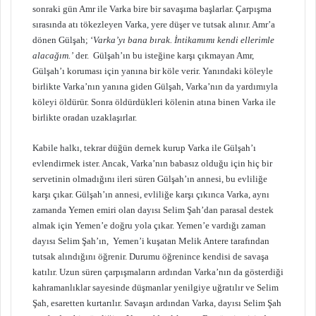
sonraki gün Amr ile Varka bire bir savaşıma başlarlar. Çarpışma
sırasında atı tökezleyen Varka, yere düşer ve tutsak alınır. Amr’a
dönen Gülşah; ‘
Varka’yı bana bırak. İntikamımı kendi ellerimle
alacağım.’
der. Gülşah’ın bu isteğine karşı çıkmayan Amr,
Gülşah’ı koruması için yanına bir köle verir. Yanındaki köleyle
birlikte Varka’nın yanına giden Gülşah, Varka’nın da yardımıyla
köleyi öldürür. Sonra öldürdükleri kölenin atına binen Varka ile
birlikte oradan uzaklaşırlar.
Kabile halkı, tekrar düğün dernek kurup Varka ile Gülşah’ı
evlendirmek ister. Ancak, Varka’nın babasız olduğu için hiç bir
servetinin olmadığını ileri süren Gülşah’ın annesi, bu evliliğe
karşı çıkar. Gülşah’ın annesi, evliliğe karşı çıkınca Varka, aynı
zamanda Yemen emiri olan dayısı Selim Şah’dan parasal destek
almak için Yemen’e doğru yola çıkar. Yemen’e vardığı zaman
dayısı Selim Şah’ın, Yemen’i kuşatan Melik Antere tarafından
tutsak alındığını öğrenir. Durumu öğrenince kendisi de savaşa
katılır. Uzun süren çarpışmaların ardından Varka’nın da gösterdiği
kahramanlıklar sayesinde düşmanlar yenilgiye uğratılır ve Selim
Şah, esaretten kurtarılır. Savaşın ardından Varka, dayısı Selim Şah