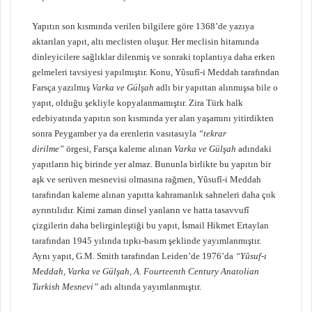
Yapıtın son kısmında verilen bilgilere göre 1368’de yazıya
aktarılan yapıt, altı meclisten oluşur. Her meclisin hitamında
dinleyicilere sağlıklar dilenmiş ve sonraki toplantıya daha erken
gelmeleri tavsiyesi yapılmıştır. Konu, Yûsufî-i Meddah tarafından
Farsça yazılmış
Varka ve Gülşah
adlı bir yapıttan alınmışsa bile o
yapıt, olduğu şekliyle kopyalanmamıştır. Zira Türk halk
edebiyatında yapıtın son kısmında yer alan yaşamını yitirdikten
sonra Peygamber ya da erenlerin vasıtasıyla
“tekrar
dirilme”
örgesi, Farsça kaleme alınan
Varka ve Gülşah
adındaki
yapıtların hiç birinde yer almaz. Bununla birlikte bu yapıtın bir
aşk ve serüven mesnevisi olmasına rağmen, Yûsufî-i Meddah
tarafından kaleme alınan yapıtta kahramanlık sahneleri daha çok
ayrıntılıdır. Kimi zaman dinsel yanların ve hatta tasavvufî
çizgilerin daha belirginleştiği bu yapıt, İsmail Hikmet Ertaylan
tarafından 1945 yılında tıpkı-basım şeklinde yayımlanmıştır.
Aynı yapıt, G.M. Smith tarafından Leiden’de 1976’da
“Yûsuf-ı
Meddah, Varka ve Gülşah, A. Fourteenth Century Anatolian
Turkish Mesnevi”
adı altında yayımlanmıştır.