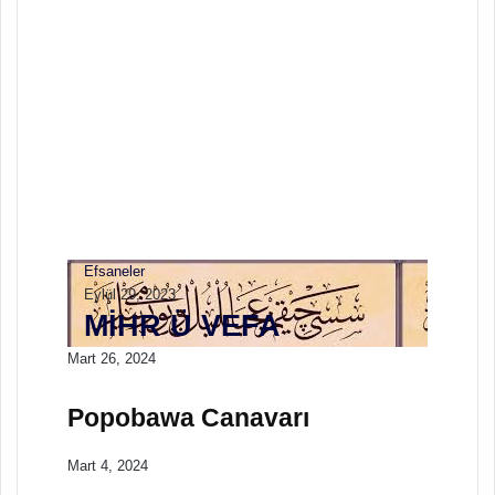
Efsaneler
Ekim 3, 2023
Korkunç Yaratıklar ve
İnanışlar
Efsaneler
Eylül 29, 2023
MELİKŞAH İLE
GÜLLÜ HAN
Efsaneler
Eylül 29, 2023
MİHR Ü VEFA
Mart 26, 2024
Popobawa Canavarı
Mart 4, 2024