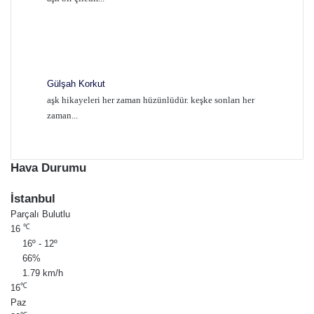
Gülşah Korkut
aşk hikayeleri her zaman hüzünlüdür. keşke sonları her
zaman...
Hava Durumu
İstanbul
Parçalı Bulutlu
℃
16
16º - 12º
66%
1.79 km/h
℃
16
Paz