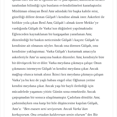
tarafından bilindiği için bunların evlendirilmeleri kararlaştırılır.
Müslüman olmayan Benî Amr adındaki bir başka kabile reisi,
güzelliği dillere destan
Gülşah
’ı kendine almak ister. Askerleri ile
birlikte yola çıkan Benî Amr, Gülşah’ı almak üzere Mekke’ye
vardığında Gülşah ile Varka’nın düğünleri yapılmaktadır.
Eğlenceden kaynaklanan bir kargaşadan yararlanan Amr,
düzenlediği bir baskın neticesinde Gülşah’ı kaçırır. Gülşah’ın
kendisine ait olmasını söyler. Ancak ona direnen Gülşah, onu
kendisine yaklaştırmaz. Varka Gülşah’ı kurtarmak amacıyla
askerleriyle Amr’ın sarayına baskın düzenler. Amr, kendisiyle bire
bir dövüşecek bir er diler. Varka meydana çıkmaya çalışır. Onun
çıkmasını istemeyen Gülşah’ın kendisi meydana çıkar. Ancak
mağlup olunca tutsak alınır. İkinci kez meydana çıkmaya çalışan
Varka’ya bu kez de yaşlı babası engel olur. Oğlunun yerine
kendisi meydana çıkar. Ancak yaşı bir hayli ilerlediği için
mücadelede yaşamını yitirir. Günün sona ermektedir. Ancak
çarpışmadan bir sonuca ulaşılmamıştır. Çadırlara dönülür. Amr,
çadırındayken ona karşı bir hile düşüncesine kapılan Gülşah,
Amr’a:
“Ben esasen seni seviyorum. Ancak Varka’dan
korkuyorum. Onu ortadan kaldırırsan senin olurum”
der. Bir