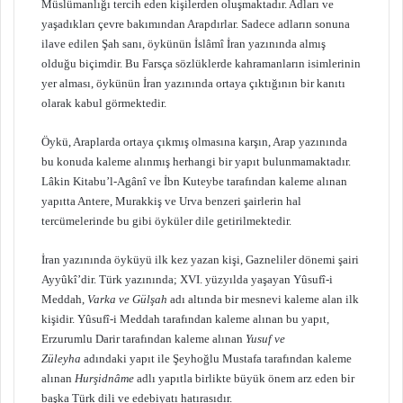
Müslümanlığı tercih eden kişilerden oluşmaktadır. Adları ve
yaşadıkları çevre bakımından Arapdırlar. Sadece adların sonuna
ilave edilen Şah sanı, öykünün İslâmî İran yazınında almış
olduğu biçimdir. Bu Farsça sözlüklerde kahramanların isimlerinin
yer alması, öykünün İran yazınında ortaya çıktığının bir kanıtı
olarak kabul görmektedir.
Öykü, Araplarda ortaya çıkmış olmasına karşın, Arap yazınında
bu konuda kaleme alınmış herhangi bir yapıt bulunmamaktadır.
Lâkin Kitabu’l-Agânî ve İbn Kuteybe tarafından kaleme alınan
yapıtta Antere, Murakkiş ve Urva benzeri şairlerin hal
tercümelerinde bu gibi öyküler dile getirilmektedir.
İran yazınında öyküyü ilk kez yazan kişi, Gazneliler dönemi şairi
Ayyûkî’dir. Türk yazınında; XVI. yüzyılda yaşayan Yûsufî-i
Meddah,
Varka ve Gülşah
adı altında bir mesnevi kaleme alan ilk
kişidir. Yûsufî-i Meddah tarafından kaleme alınan bu yapıt,
Erzurumlu Darir tarafından kaleme alınan
Yusuf ve
Züleyha
adındaki yapıt ile Şeyhoğlu Mustafa tarafından kaleme
alınan
Hurşidnâme
adlı yapıtla birlikte büyük önem arz eden bir
başka Türk dili ve edebiyatı hatırasıdır.