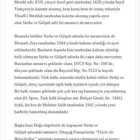
Mesihî adlı XVII. yüzyıl Azerî şairi tarafından 1628 yılında Azerî
Türkçesiyle kaleme alınmış, hem konu hem de sonuç itibariyle
Yûsufî-i Meddah tarafından kaleme alınmış yapıtla aynı
olan
Varka ve Gülşah
adlı bir mesnevi de mevcuttur.
Bununla birlikte
Varka ve Gülşah
adında bir mesnevinin de
Mostarlı Ziya tarafından 1584 yılında kaleme alındığı rivayet
edilmektedir. Bunların dışında kim tarafından kaleme alındığı
belli olmayan
Varka ve Gülşah
adında iki yapıt daha mevcuttur.
Bunlardan mesnevi şeklinde olanı, DTCF Ktp. No: 208’de,
düzyazı şeklinde olanı da Bayezid Ktp. No:5523’te kayıtlı
bulunmaktadır. Türk halkı arasında istekle kabul edilen
Varka ve
Gülşah
, süreç içerisinde tipik halk öyküleri içinde yer almıştır.
Bir halk romanı şeklinde pek çok kez taş basmasıyla yayımlanmış
olan (O. Spies: Türk halk kitapları mtr. Behçet Gönül, İst., 1941)
öykü, bir kez de Mehmet Salih tarafından 1941 yılında yeni
harflerle bastırılmış durumdadır.
Başka bazı Doğu örgelerini de kapsayan
Varka ve
Gülşah
adındaki mesnevi, Ortaçağ Fransa’sında
“Floire ile
Blancheflor”
adındaki romanın ortaya çıkmasına yol açmıştır.