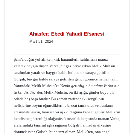
Ahasfer: Ebedi Yahudi Efsanesi
Mart 31, 2024
Şam’a doğru yol alırken kırk haramîlerin saldırısına maruz
kalarak baygın düşen Varka, bir gezintiye çıkan Melik Muhsin
tarafından yaralı ve baygın halde bulunarak saraya getirilir.
Gülşah, baygın halde saraya getirilen genci görünce hemen tanır.
Yanındaki Melik Muhsin’e; ‘
Senin getirdiğin bu adam Varka’nın
ta kendisidir.’
der. Melik Muhsin, bu iki aşığı, günler boyu bir
odada baş başa bırakır. Bu zaman zarfında iki sevgilinin
nefislerine boyun eğmediklerine bizzat tanık olur ve bunların
arasındaki aşkın, tanrısal bir aşk olduğuna kanaat getirir. Melik’in
kendisine gösterdiği olağanüstü insanlık karşısında utanan Varka,
aralarındaki tanrısal aşka rağmen Gülşah’ı almadan ülkesine
dönmek ister. Gülşah, buna razı olmaz. Melik’ten, ona engel