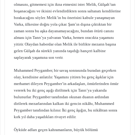
olmasını, gitmemesi için ikna etmesini ister. Melik, Gülşah’tan
boşanacağını ve ikisini evlendirdikten sonra saltanatı kendilerine
bırakacağını söyler. Melik’in bu önerisini kabule yanaşmayan
Varka, ülkesine doğru yola çıkar. Şam’ın dışına çıktıktan bir
zaman sonra bu aşka dayanamayacağını, bundan ötürü canını
alması için Tanrı’ya yalvaran Varka, hemen oracıkta yaşamını
yitirir. Olaydan haberdar olan Melik ile birlikte mezarın başına
gelen Gülşah da sürekli yanında taşıdığı hançeri kalbine
saplayarak yaşamına son verir.
Muhammed Peygamber, bir savaş sonrasında buradan geçerken
olay, kendisine anlatılır. Yaşamını yitiren bu genç âşıklar için
merhamet dileyen Peygamber’in arkadaşları, ömürlerinden ömür
vererek bu iki genç aşığı diriltmek için Tanrı’ya yakarıda
bulunurlar. Peygamber tarafından okunan duanın ardından
dirilerek mezarlarından kalkan iki gencin nikâhı, Muhammed
Peygamber tarafından kılınır. İki genç âşığın, bu nikâhtan sonra
kırk yıl daha yaşadıkları rivayet edilir.
Öyküde adları geçen kahramanların, büyük bölümü