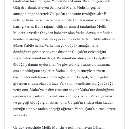
tarafından bir süreliğine Yemen’de alıkonur. Bu süre içerisinde
Gülşah’ı almak isteyen Şam Reisi Melik Muhsin, çeşitli
armağanlar göndererek Gülşah’ın annesinin rızalığını alır. Bu
evliliğe hem Gülşah’ın babası hem de kabilesi onay vermezler,
karşı çıkarlar. Buna rağmen Gülşah, annesi tarafından Melik
Muhsin’e verilir. Olaydan habersiz olan Varka, dayısı tarafından
kendisine armağan edilen eşya ve mücevherlerle birlikte ülkesine
döner. Kabile halkı, Varka’nın çok büyük armağanlarla
döndüğünü görünce hayrete düşerler. Gülşah’ın evlendiğini
söylemeleri mümkün değil. Bu mümkün olmayınca Gülşah’ın
öldüğü yalanını uydururlar. Ve gösterdikleri sahte bir mezarın,
ona ait olduğunu söylerler. Varka, kırk gün süreyle mezarın
başında feryadı figan ederek ağlar, durur. Gülşah, Şam’a gelin
giderken sırdaşı olan bir kıza Varka’nın kendisine aldığı yüzüğü
verip onu, Varka’ya teslim etmesini söyler. Varka’nın döndüğünü
öğrenen kız, Gülşah’ın kendisine verdiği yüzüğü Varka’ya verir
ve gerçeği olduğu gibi aktarır ona. Gülşah’ın sırdaşı olan kızdan
yüzüğü alan ve ondan gerçeği öğrenen Varka, Şam’a gitmek üzere
yola çıkar.
Gerdek gecesinde Melik Muhsin’e teslim olmayan Gülşah,