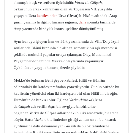
alınmış bir aşk ve serüven öyküsüdür.
Varka ile Gülşah
,
öyküsünün erkek kahramanı olan
Varka
, esasen VII. yüzyılda
yaşayan, Uzra
kabilesinden
Urva (Urvat) b. Hizâm adındaki Arap
şairin yaşamıyla ilgili olmasına rağmen,
daha
sonraki tarihlerde
Arap yazınında bir öykü konusu şekline dönüştürülmüş.
Aynı konuyu işleyen İran ve Türk yazınlarında da VIII./IX. yüzyıl
sonlarında İslâmî bir ruhla ele alınan, romantik bir aşk mesnevisi
şeklinde muhtelif yapıtlar ortaya çıkmıştır. Olay, Muhammed
Peygamber döneminde Mekke dolaylarında yaşanmıştır.
Öykünün en yaygın konusu, özetle şöyledir:
Mekke’de bulunan Beni Şeybe kabilesi, Hilâl ve Hümâm
adlarındaki iki kardeş tarafından yönetiliyordu. Günün birinde bu
kabilenin yöneticisi olan iki kardeşten biri olan Hilâl’in bir oğlu,
Hümâm’ın da bir kızı olur. Oğlana
Varka (Varaka
), kıza
da
Gülşah
adı verilir. Aşırı bir sevgiyle birbirilerine
bağlanan
Varka
ile
Gülşah
adlarındaki bu iki amcazade, bir arada
büyür. Hatta
Varka
ok talimlerine gittiği zaman onun bu kısacık
ayrılmasına dahi dayanamayan
Gülşah
da bu ok talimlerine
iştirak eder. Bu iki sevgilinin arı ve pak aşkları, kabiledeki herkes