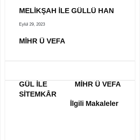
MELİKŞAH İLE GÜLLÜ HAN
Eylül 29, 2023
MİHR Ü VEFA
G
M
Ü
İ
GÜL İLE
MİHR Ü VEFA
L
H
SİTEMKÂR
İ
R
L
Ü
İlgili Makaleler
E
V
S
E
İ
F
T
A
E
M