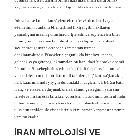
bulunan fark ise bunların birinci ağız aktaranları başta olmak
kaydıyla söyleyen tarafından doğru olduklarının zannedilmesidir.
Adeta bahse konu olan söylencelerin ‘
ravi’
denilen rivayet
edenlerinin, bunların birer tarihsel inkişaf gibi hakikaten
yaşandığına inanmış olmalarıdır. İşte aslında söylenceleri birer
rumuz, öykü veya sembol olmaktan uzaklaştırıp da tarihsel
söylentiler grubuna celbeden zarafet tam burada
odaklanmaktadır. Efsanelerin çoğunlukla bir olayı, inancı,
gelenek veya göreneği aktarmaları bu konudaki bir başka önemli
faktördür. Bu sebeple de söylenceler, ilk dinler, dinsel tapınmalar
ve kaideler, bununla birlikte milli tarihlerle bağlantı sağlamakta,
halk katmanlarında yaygın durumdaki inançların bir bölüm batıl
inanç ve efsaneleri dayanak olarak alması gerçeğinin yanı sıra
felsefeye ilişkin eski birtakım görüşlerin mitolojinin tesiri altında
bulunmasından, hatta söylenceleri temel olarak almasından ötürü
ulusların tarihleri ile efsanelerinin kimi zaman karışmasına zemin
yaratmaktadır.
İRAN MİTOLOJİSİ VE