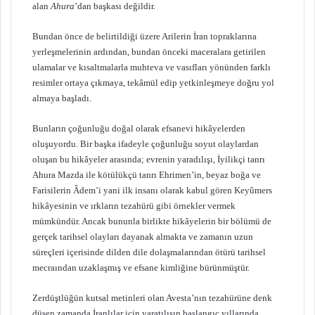
alan
Ahura
’dan başkası değildir.
Bundan önce de belirtildiği üzere Arilerin İran topraklarına
yerleşmelerinin ardından, bundan önceki maceralara getirilen
ulamalar ve kısaltmalarla muhteva ve vasıfları yönünden farklı
resimler ortaya çıkmaya, tekâmül edip yetkinleşmeye doğru yol
almaya başladı.
Bunların çoğunluğu doğal olarak efsanevi hikâyelerden
oluşuyordu. Bir başka ifadeyle çoğunluğu soyut olaylardan
oluşan bu hikâyeler arasında; evrenin yaradılışı, İyilikçi tanrı
Ahura Mazda ile kötülükçü tanrı Ehrimen’in, beyaz boğa ve
Farisilerin Âdem’i yani ilk insanı olarak kabul gören Keyûmers
hikâyesinin ve ırkların tezahürü gibi örnekler vermek
mümkündür. Ancak bununla birlikte hikâyelerin bir bölümü de
gerçek tarihsel olayları dayanak almakta ve zamanın uzun
süreçleri içerisinde dilden dile dolaşmalarından ötürü tarihsel
mecraından uzaklaşmış ve efsane kimliğine bürünmüştür.
Zerdüştlüğün kutsal metinleri olan Avesta’nın tezahürüne denk
düşen zamanda İranlılar için yaratılışın başlangıç yıllarında