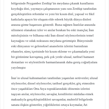
bölgesinde Peygamber Zerdüşt’ün meydana çıkarak kurallarını
koyduğu dini, yaymaya çalışmasının yanı sıra Zerdüşt tarafından
gerçekleştirilen reformlar ve yeni bir kısım dinî, yapısal ve fikrî
katkılarla apayrı bir oluşum elde ederek büyük dünya dinleri
arasına girme başarısını gösterdi. Buna rağmen İranlılar arasında
silinmesi olanaksız izler ve anılar bırakan bu eski inançlar, İran
mitolojisinin ve bilhassa eski İran dinsel söylencelerinin temel
kaynağını ve odak noktasını meydana getirmiştir. Bünyesinde
eski dünyanın ve geleneksel ananelerin izlerini barındıran
efsaneler, süreç içerisinde bir kısım ekleme ve çıkarmalarla yeni
bir görünüme kavuşmuş, pek çok yerde ulusal, tarihsel hamaset
destanları ve söylentilerle harmanlanarak daha geniş coğrafyalara
yayılmıştır.
İran’ın ulusal kahramanları tarafından yaşanılan serüvenler, ulusal
söylenceler, dinsel söylenceler, tarihsel gerçekler, göç etmezden
önce yaşadıkları Orta Asya topraklarındaki dönemin izlerini
taşıyan anılar, söylenceler, savaşlar, kendilerini müdafaa etmek
maksadıyla gerçekleştirdikleri savaşımlar, muhtelif bölgelerde
sanata ilişkin gösteriler, yiğitliklerini ortaya koymalar, Ari