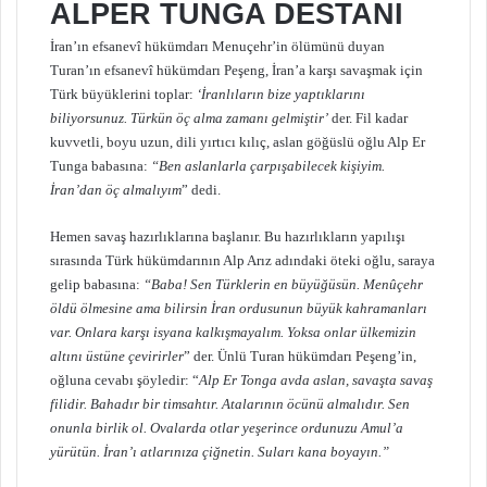
ALPER TUNGA DESTANI
İran’ın efsanevî hükümdarı Menuçehr’in ölümünü duyan
Turan’ın efsanevî hükümdarı Peşeng, İran’a karşı savaşmak için
Türk büyüklerini toplar:
‘İranlıların bize yaptıklarını
biliyorsunuz. Türkün öç alma zamanı gelmiştir’
der. Fil kadar
kuvvetli, boyu uzun, dili yırtıcı kılıç, aslan göğüslü oğlu Alp Er
Tunga babasına:
“Ben aslanlarla çarpışabilecek kişiyim.
İran’dan öç almalıyım
” dedi.
Hemen savaş hazırlıklarına başlanır. Bu hazırlıkların yapılışı
sırasında Türk hükümdarının Alp Arız adındaki öteki oğlu, saraya
gelip babasına:
“Baba! Sen Türklerin en büyüğüsün. Menûçehr
öldü ölmesine ama bilirsin İran ordusunun büyük kahramanları
var. Onlara karşı isyana kalkışmayalım. Yoksa onlar ülkemizin
altını üstüne çevirirler
” der. Ünlü Turan hükümdarı Peşeng’in,
oğluna cevabı şöyledir: “
Alp Er Tonga avda aslan, savaşta savaş
filidir. Bahadır bir timsahtır. Atalarının öcünü almalıdır. Sen
onunla birlik ol. Ovalarda otlar yeşerince ordunuzu Amul’a
yürütün. İran’ı atlarınıza çiğnetin. Suları kana boyayın.”