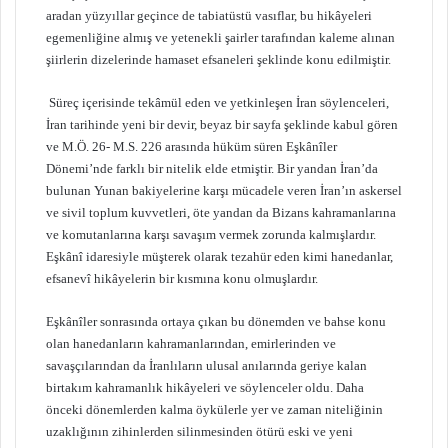
aradan yüzyıllar geçince de tabiatüstü vasıflar, bu hikâyeleri
egemenliğine almış ve yetenekli şairler tarafından kaleme alınan
şiirlerin dizelerinde hamaset efsaneleri şeklinde konu edilmiştir.
Süreç içerisinde tekâmül eden ve yetkinleşen İran söylenceleri,
İran tarihinde yeni bir devir, beyaz bir sayfa şeklinde kabul gören
ve M.Ö. 26- M.S. 226 arasında hüküm süren Eşkânîler
Dönemi’nde farklı bir nitelik elde etmiştir. Bir yandan İran’da
bulunan Yunan bakiyelerine karşı mücadele veren İran’ın askersel
ve sivil toplum kuvvetleri, öte yandan da Bizans kahramanlarına
ve komutanlarına karşı savaşım vermek zorunda kalmışlardır.
Eşkânî idaresiyle müşterek olarak tezahür eden kimi hanedanlar,
efsanevî hikâyelerin bir kısmına konu olmuşlardır.
Eşkânîler sonrasında ortaya çıkan bu dönemden ve bahse konu
olan hanedanların kahramanlarından, emirlerinden ve
savaşçılarından da İranlıların ulusal anılarında geriye kalan
birtakım kahramanlık hikâyeleri ve söylenceler oldu. Daha
önceki dönemlerden kalma öykülerle yer ve zaman niteliğinin
uzaklığının zihinlerden silinmesinden ötürü eski ve yeni