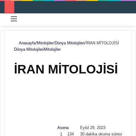
Menü
Ar
Anasayfa
/
Mitolojiler
/
Dünya Mitolojileri
/
İRAN MİTOLOJİSİ
Dünya Mitolojileri
Mitolojiler
İRAN MİTOLOJİSİ
F
B
o
i
l
r
l
e
o
-
w
p
Asena
Eylül 29, 2023
o
o
1
134
30 dakika okuma süresi
n
s