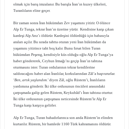
olmak için barış imzalanır. Bu barışla İran’ın kuzey ülkeleri,
Turanlıların eline geçer.
Bir zaman sonra İran hükümdarı Zev yaşamını yitirir. O ölünce
Alp Er Tunga, tekrar İran’ın üzerine yürür. Kendisine karşı çıkan
kardeşi Alp Arız’ı öldürür. Kardeşini öldürdüğü için babasıyla
araları açılır. Bu sırada tahtta oturan yeni İran hükümdarı da
yaşamını yitirince taht boş kalır. Bunu fırsat bilen Turan
hükümdarı Peşeng, kendisiyle küs olduğu oğlu Alp Er Tunga’ya
haber göndererek, Ceyhun Irmağı’nı geçip İran’ın tahtına
oturmasını ister. Turan ordularının tekrar kendilerine
saldıracağını haber alan İranlılar, korkularından Zâl’a başvururlar.
‘
Ben, artık yaşlandım
.’ diyen Zâl, oğlu Rüstem’i, İranlıların
yardımına gönderir. İki ülke ordusunun öncüleri arasındaki
çarpışmada galip gelen Rüstem, Keykubâd’ı İran tahtına oturtur.
İki ülke ordusunun çarpışması neticesinde Rüstem’le Alp Er
Tunga karşı karşıya gelirler.
Alp Er Tunga, Turan bahadırlarınca son anda Rüstem’in elinden
kurtarılır. Rüstem, bir hamlede 1160 Türk kahramanını öldürür.