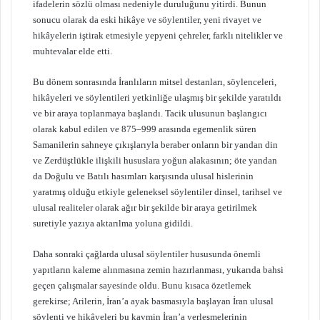
ifadelerin sözlü olması nedeniyle duruluğunu yitirdi. Bunun
sonucu olarak da eski hikâye ve söylentiler, yeni rivayet ve
hikâyelerin iştirak etmesiyle yepyeni çehreler, farklı nitelikler ve
muhtevalar elde etti.
Bu dönem sonrasında İranlıların mitsel destanları, söylenceleri,
hikâyeleri ve söylentileri yetkinliğe ulaşmış bir şekilde yaratıldı
ve bir araya toplanmaya başlandı. Tacik ulusunun başlangıcı
olarak kabul edilen ve 875–999 arasında egemenlik süren
Samanilerin sahneye çıkışlarıyla beraber onların bir yandan din
ve Zerdüştlükle ilişkili hususlara yoğun alakasının; öte yandan
da Doğulu ve Batılı hasımları karşısında ulusal hislerinin
yaratmış olduğu etkiyle geleneksel söylentiler dinsel, tarihsel ve
ulusal realiteler olarak ağır bir şekilde bir araya getirilmek
suretiyle yazıya aktarılma yoluna gidildi.
Daha sonraki çağlarda ulusal söylentiler hususunda önemli
yapıtların kaleme alınmasına zemin hazırlanması, yukarıda bahsi
geçen çalışmalar sayesinde oldu. Bunu kısaca özetlemek
gerekirse; Arilerin, İran’a ayak basmasıyla başlayan İran ulusal
söylenti ve hikâyeleri bu kavmin İran’a yerleşmelerinin