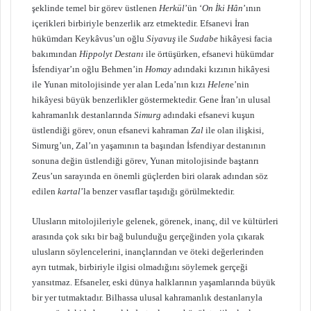
şeklinde temel bir görev üstlenen
Herkül
’ün ‘
On İki Hân
’ının
içerikleri birbiriyle benzerlik arz etmektedir. Efsanevi İran
hükümdarı Keykâvus’un oğlu
Siyavuş
ile
Sudabe
hikâyesi facia
bakımından
Hippolyt Destanı
ile örtüşürken, efsanevi hükümdar
İsfendiyar’ın oğlu Behmen’in
Homay
adındaki kızının hikâyesi
ile Yunan mitolojisinde yer alan Leda’nın kızı
Helen
e’nin
hikâyesi büyük benzerlikler göstermektedir. Gene İran’ın ulusal
kahramanlık destanlarında
Simurg
adındaki efsanevi kuşun
üstlendiği görev, onun efsanevi kahraman
Zal
ile olan ilişkisi,
Simurg’un, Zal’ın yaşamının ta başından İsfendiyar destanının
sonuna değin üstlendiği görev, Yunan mitolojisinde baştanrı
Zeus’un sarayında en önemli güçlerden biri olarak adından söz
edilen
kartal
’la benzer vasıflar taşıdığı görülmektedir.
Ulusların mitolojileriyle gelenek, görenek, inanç, dil ve kültürleri
arasında çok sıkı bir bağ bulunduğu gerçeğinden yola çıkarak
ulusların söylencelerini, inançlarından ve öteki değerlerinden
ayrı tutmak, birbiriyle ilgisi olmadığını söylemek gerçeği
yansıtmaz. Efsaneler, eski dünya halklarının yaşamlarında büyük
bir yer tutmaktadır. Bilhassa ulusal kahramanlık destanlarıyla