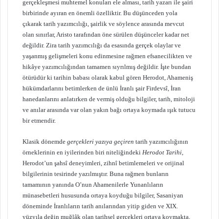
gerçekleşmesi muhtemel konuları ele alması, tarih yazarı ile şairi
birbirinde ayıran en önemli özelliktir. Bu düşünceden yola
çıkarak tarih yazımcılığı, şairlik ve söylence arasında mevcut
olan sınırlar, Aristo tarafından öne sürülen düşünceler kadar net
değildir. Zira tarih yazımcılığı da esasında gerçek olaylar ve
yaşanmış gelişmeleri konu edinmesine rağmen efsanecilikten ve
hikâye yazımcılığından tamamen sıyrılmış değildir. İşte bundan
ötürüdür ki tarihin babası olarak kabul gören Herodot, Ahameniş
hükümdarlarını betimlerken de ünlü İranlı şair Firdevsî, İran
hanedanlarını anlatırken de vermiş olduğu bilgiler, tarih, mitoloji
ve anılar arasında var olan yakın bağı ortaya koymada ışık tutucu
bir etmendir.
Klasik dönemde
gerçekleri yazıya geçiren
tarih yazımcılığının
örneklerinin en iyilerinden biri niteliğindeki
Herodot Tarihi
,
Herodot’un şahsî deneyimleri, zihnî betimlemeleri ve orijinal
bilgilerinin tesirinde yazılmıştır. Buna rağmen bunların
tamamının yanında O’nun Ahamenilerle Yunanlıların
münasebetleri hususunda ortaya koyduğu bilgiler, Sasaniyan
döneminde İranlıların tarih anılarından yitip giden ve XIX.
yüzyıla değin muğlâk olan tarihsel gerçekleri ortaya koymakta,