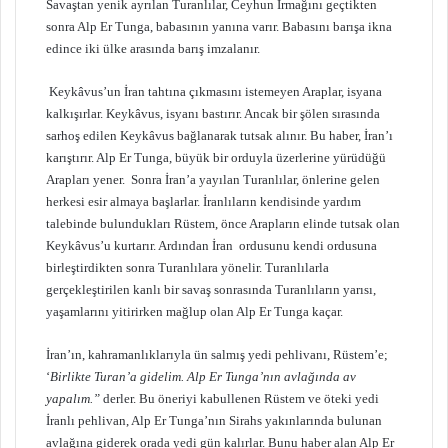
Savaştan yenik ayrılan Turanlılar, Ceyhun Irmağını geçtikten
sonra Alp Er Tunga, babasının yanına varır. Babasını barışa ikna
edince iki ülke arasında barış imzalanır.
Keykâvus’un İran tahtına çıkmasını istemeyen Araplar, isyana
kalkışırlar. Keykâvus, isyanı bastırır. Ancak bir şölen sırasında
sarhoş edilen Keykâvus bağlanarak tutsak alınır. Bu haber, İran’ı
karıştırır. Alp Er Tunga, büyük bir orduyla üzerlerine yürüdüğü
Arapları yener. Sonra İran’a yayılan Turanlılar, önlerine gelen
herkesi esir almaya başlarlar. İranlıların kendisinde yardım
talebinde bulundukları Rüstem, önce Arapların elinde tutsak olan
Keykâvus’u kurtarır. Ardından İran ordusunu kendi ordusuna
birleştirdikten sonra Turanlılara yönelir. Turanlılarla
gerçekleştirilen kanlı bir savaş sonrasında Turanlıların yarısı,
yaşamlarını yitirirken mağlup olan Alp Er Tunga kaçar.
İran’ın, kahramanlıklarıyla ün salmış yedi pehlivanı, Rüstem’e;
‘
Birlikte Turan’a gidelim. Alp Er Tunga’nın avlağında av
yapalım.”
derler. Bu öneriyi kabullenen Rüstem ve öteki yedi
İranlı pehlivan, Alp Er Tunga’nın Sirahs yakınlarında bulunan
avlağına giderek orada yedi gün kalırlar. Bunu haber alan Alp Er