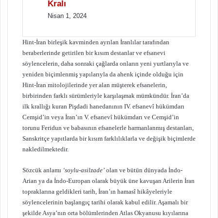
Kralı
Nisan 1, 2024
Hint-İran birleşik kavminden ayrılan İranlılar tarafından
beraberlerinde getirilen bir kısım destanlar ve efsanevi
söylencelerin, daha sonraki çağlarda onların yeni yurtlarıyla ve
yeniden biçimlenmiş yapılarıyla da ahenk içinde olduğu için
Hint-İran mitolojilerinde yer alan müşterek efsanelerin,
birbirinden farklı sürümleriyle karşılaşmak mümkündür. İran’da
ilk krallığı kuran Pişdadi hanedanının IV. efsanevî hükümdarı
Cemşid’in veya İran’ın V. efsanevî hükümdarı ve Cemşid’in
torunu Feridun ve babasının efsanelerle harmanlanmış destanları,
Sanskritçe yapıtlarda bir kısım farklılıklarla ve değişik biçimlerde
nakledilmektedir.
Sözcük anlamı
‘soylu-asilzade’
olan ve bütün dünyada İndo-
Arian ya da İndo-Europan olarak büyük üne kavuşan Arilerin İran
topraklarına geldikleri tarih, İran’ın hamasî hikâyeleriyle
söylencelerinin başlangıç tarihi olarak kabul edilir. Aşamalı bir
şekilde Asya’nın orta bölümlerinden Atlas Okyanusu kıyılarına