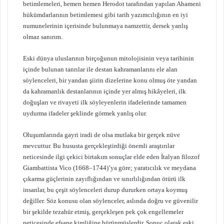
betimlemeleri, hemen hemen Herodot tarafından yapılan Ahameni
hükümdarlarının betimlemesi gibi tarih yazımcılığının en iyi
numunelerinin içerisinde bulunmaya namzettir, dersek yanlış
olmaz sanırım.
Eski dünya uluslarının birçoğunun mitolojisinin veya tarihinin
içinde bulunan tanrılar ile destan kahramanlarını ele alan
söylenceleri, bir yandan şiirin dizelerine konu olmuş öte yandan
da kahramanlık destanlarının içinde yer almış hikâyeleri, ilk
doğuşları ve rivayeti ilk söyleyenlerin ifadelerinde tamamen
uydurma ifadeler şeklinde görmek yanlış olur.
Oluşumlarında gayri iradi de olsa mutlaka bir gerçek nüve
mevcuttur. Bu hususta gerçekleştirdiği önemli araştırılar
neticesinde ilgi çekici birtakım sonuçlar elde eden İtalyan filozof
Giambattista Vico (1668–1744)’ya göre; yaratıcılık ve meydana
çıkarma güçlerinin zayıflığından ve sınırlılığından ötürü ilk
insanlar, bu çeşit söylenceleri durup dururken ortaya koymuş
değiller. Söz konusu olan söylenceler, aslında doğru ve güvenilir
bir şekilde tezahür etmiş, gerçekleşen pek çok engellemeler
neticesinde efsane kimliğine bürünmüşlerdir. Sonuç olarak eski