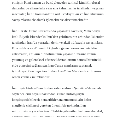
etmiştir. Kimi zaman da bu söylenceler, tarihsel kimlikli ulusal
destanlar ve efsanelerin yanı sıra kahramanlar tarafından yaşanan
maceralar, İranlı komutanların ordu sevkiyatları ve İran ulusunun
savaşımlarını ele alarak işlemekte ve aksettirmektedir.
İranlılar ile Yunanlılar arasında yaşanılan savaşlar, Makedonya
kralı Büyük İskender’in İran’dan çekilmesinin ardından İskender
tarafından İran’da yaratılan derin ve aktif nüfuzuyla savaşımları,
Bizanslılara ve dönemin Doğudan gelen taarruzlara müdafaa
çalışmaları, anıların bir bölümünün yaşanır olmasına zemin
yaratmış ve geleneksel efsanevî destanlarının hamasî bir nitelik
elde etmesini sağlamıştır. İran-Turan sınırlarını saptamak
için
Areş-i Kemangir
tarafından
Amul
’den
Merv’
e ok atılmasını
örnek vermek mümkündür.
İranlı şair Firdevsî tarafından kaleme alınan Şehnâme’de yer alan
söylencelerin hayalî bakımdan Yunan mitolojisiyle
karşılaştırılabilecek benzerlikler arz etmemesi, altı kalın
çizgilerle çizilmesi gereken önemli bir noktadır. İran
mitolojisinde yer alan insanî kılıkta gösterilen kahramanlar akıl,
esriklik, mey, kıtlık ve kuraklık benzeri fizik ötesi veya maddi