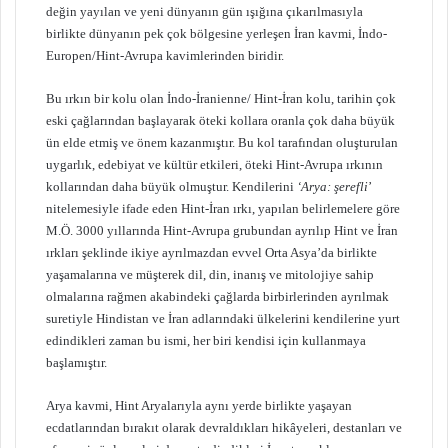
değin yayılan ve yeni dünyanın gün ışığına çıkarılmasıyla
birlikte dünyanın pek çok bölgesine yerleşen İran kavmi, İndo-
Europen/Hint-Avrupa kavimlerinden biridir.
Bu ırkın bir kolu olan İndo-İranienne/ Hint-İran kolu, tarihin çok
eski çağlarından başlayarak öteki kollara oranla çok daha büyük
ün elde etmiş ve önem kazanmıştır. Bu kol tarafından oluşturulan
uygarlık, edebiyat ve kültür etkileri, öteki Hint-Avrupa ırkının
kollarından daha büyük olmuştur. Kendilerini
‘Arya: şerefli
’
nitelemesiyle ifade eden Hint-İran ırkı, yapılan belirlemelere göre
M.Ö. 3000 yıllarında Hint-Avrupa grubundan ayrılıp Hint ve İran
ırkları şeklinde ikiye ayrılmazdan evvel Orta Asya’da birlikte
yaşamalarına ve müşterek dil, din, inanış ve mitolojiye sahip
olmalarına rağmen akabindeki çağlarda birbirlerinden ayrılmak
suretiyle Hindistan ve İran adlarındaki ülkelerini kendilerine yurt
edindikleri zaman bu ismi, her biri kendisi için kullanmaya
başlamıştır.
Arya kavmi, Hint Aryalarıyla aynı yerde birlikte yaşayan
ecdatlarından bırakıt olarak devraldıkları hikâyeleri, destanları ve