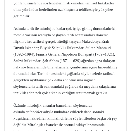
yönlendirmeler de söylencelerin istikametini tarihsel hakikatler
olma yönünden hedefinden uzaklaştırma tehlikesiyle yüz yüze
getirebilir.
Aslında tarih ile mitoloji o kadar çok iç içe girmiş durumdadır ki;
mesela yazının icadıyla başlayan tarih sonrasındaki döneme
ilişkin birer tarihsel gerçek niteliği taşıyan Makedonya Kralı
Büyük İskender, Büyük Selçuklu Hükümdarı Sultan Mahmud
(1092–1094), Fransız General Napoleon Bonapart (1769–1821),
Safevi hükümdarı Şah Abbas (1571–1629) ağızdan ağza dolaşan
halk söylencelerinde birer efsaneler çemberinin içine hapsedilmiş
durumdadırlar. Tarih öncesindeki çağlarda söylencelerle tarihsel
gerçekleri ayıklamak çok daha zor olmasına rağmen
söylencelerin tarih sonrasındaki çağlarda da meydana çıkışlarına
tanıklık eden pek çok etkenin varlığını unutmamak gerekir.
Özünde mitolojik unsurlar barındıran söylenceler,
aslında
gelenekler
adıyla muhafaza edilerek daha sonraki
kuşaklara nakledilen kimi zincirleme söylentilerden başka bir şey
değildir. Mitolojik efsaneler ile normal hikâyeler arasında