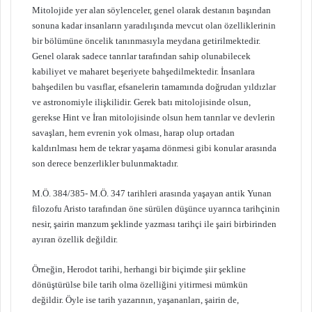
Mitolojide yer alan söylenceler, genel olarak destanın başından
sonuna kadar insanların yaradılışında mevcut olan özelliklerinin
bir bölümüne öncelik tanınmasıyla meydana getirilmektedir.
Genel olarak sadece tanrılar tarafından sahip olunabilecek
kabiliyet ve maharet beşeriyete bahşedilmektedir. İnsanlara
bahşedilen bu vasıflar, efsanelerin tamamında doğrudan yıldızlar
ve astronomiyle ilişkilidir. Gerek batı mitolojisinde olsun,
gerekse Hint ve İran mitolojisinde olsun hem tanrılar ve devlerin
savaşları, hem evrenin yok olması, harap olup ortadan
kaldırılması hem de tekrar yaşama dönmesi gibi konular arasında
son derece benzerlikler bulunmaktadır.
M.Ö. 384/385- M.Ö. 347 tarihleri arasında yaşayan antik Yunan
filozofu Aristo tarafından öne sürülen düşünce uyarınca tarihçinin
nesir, şairin manzum şeklinde yazması tarihçi ile şairi birbirinden
ayıran özellik değildir.
Örneğin, Herodot tarihi, herhangi bir biçimde şiir şekline
dönüştürülse bile tarih olma özelliğini yitirmesi mümkün
değildir. Öyle ise tarih yazarının, yaşananları, şairin de,