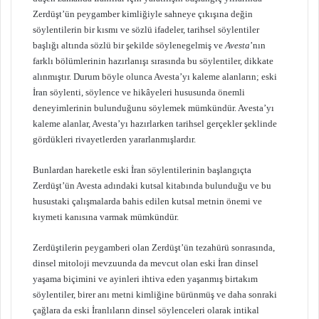
Zerdüşt’ün peygamber kimliğiyle sahneye çıkışına değin
söylentilerin bir kısmı ve sözlü ifadeler, tarihsel söylentiler
başlığı altında sözlü bir şekilde söylenegelmiş ve
Avesta
’nın
farklı bölümlerinin hazırlanışı sırasında bu söylentiler, dikkate
alınmıştır. Durum böyle olunca Avesta’yı kaleme alanların; eski
İran söylenti, söylence ve hikâyeleri hususunda önemli
deneyimlerinin bulunduğunu söylemek mümkündür. Avesta’yı
kaleme alanlar, Avesta’yı hazırlarken tarihsel gerçekler şeklinde
gördükleri rivayetlerden yararlanmışlardır.
Bunlardan hareketle eski İran söylentilerinin başlangıçta
Zerdüşt’ün Avesta adındaki kutsal kitabında bulunduğu ve bu
husustaki çalışmalarda bahis edilen kutsal metnin önemi ve
kıymeti kanısına varmak mümkündür.
Zerdüştilerin peygamberi olan Zerdüşt’ün tezahürü sonrasında,
dinsel mitoloji mevzuunda da mevcut olan eski İran dinsel
yaşama biçimini ve ayinleri ihtiva eden yaşanmış birtakım
söylentiler, birer anı metni kimliğine bürünmüş ve daha sonraki
çağlara da eski İranlıların dinsel söylenceleri olarak intikal