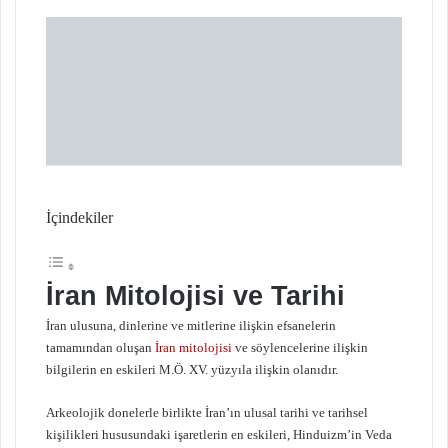
X
t
a
g
ö
n
d
e
r
m
e
İçindekiler
k
İran Mitolojisi ve Tarihi
İran ulusuna, dinlerine ve mitlerine ilişkin efsanelerin
tamamından oluşan
İran mitolojisi
ve söylencelerine ilişkin
bilgilerin en eskileri M.Ö. XV. yüzyıla ilişkin olanıdır.
Arkeolojik donelerle birlikte İran’ın ulusal tarihi ve tarihsel
kişilikleri hususundaki işaretlerin en eskileri, Hinduizm’in Veda