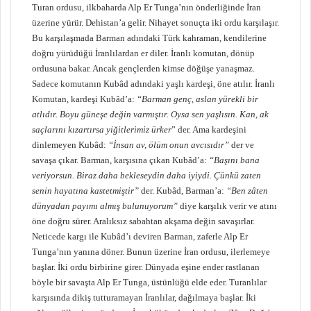
Turan ordusu, ilkbaharda Alp Er Tunga’nın önderliğinde İran
üzerine yürür. Dehistan’a gelir. Nihayet sonuçta iki ordu karşılaşır.
Bu karşılaşmada Barman adındaki Türk kahraman, kendilerine
doğru yürüdüğü İranlılardan er diler. İranlı komutan, dönüp
ordusuna bakar. Ancak gençlerden kimse döğüşe yanaşmaz.
Sadece komutanın Kubâd adındaki yaşlı kardeşi, öne atılır. İranlı
Komutan, kardeşi Kubâd’a:
“Barman genç, aslan yürekli bir
atlıdır. Boyu güneşe değin varmıştır. Oysa sen yaşlısın. Kan, ak
saçlarını kızartırsa yiğitlerimiz ürker
” der. Ama kardeşini
dinlemeyen Kubâd:
“İnsan av, ölüm onun avcısıdır”
der ve
savaşa çıkar. Barman, karşısına çıkan Kubâd’a:
“Başını bana
veriyorsun. Biraz daha bekleseydin daha iyiydi. Çünkü zaten
senin hayatına kastetmiştir”
der. Kubâd, Barman’a:
“Ben zâten
dünyadan payımı almış bulunuyorum”
diye karşılık verir ve atını
öne doğru sürer. Aralıksız sabahtan akşama değin savaşırlar.
Neticede kargı ile Kubâd’ı deviren Barman, zaferle Alp Er
Tunga’nın yanına döner. Bunun üzerine İran ordusu, ilerlemeye
başlar. İki ordu birbirine girer. Dünyada eşine ender rastlanan
böyle bir savaşta Alp Er Tunga, üstünlüğü elde eder. Turanlılar
karşısında dikiş tutturamayan İranlılar, dağılmaya başlar. İki