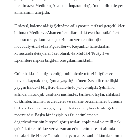
hiç olmazsa Medlerin, Ahameni İmparatorluğu’nun tarihinde yer
almalarının tanığıdır.
Firdevsî, kaleme aldığı Şehnâme adlı yapıtta tarihsel gerçeklikleri
bulunan Medler ve Ahameniler adlarındaki eski İran sülaleleri
hususu ortaya konmamıştır. Bunun yerine mitolojik
mevcudiyetleri olan Pişdadiler ve Keyaniler hanedanları
konusunda detaylara, özet olarak da Mulûk-i Tevâyif ve
Eşkanilere ilişkin bilgileri öne çıkarılmaktadır.
Onlar hakkında bilgi verdiği bölümlerde mitsel bilgiler ve
mevcut kaynaklar ışığında yaşadığı dönem Sasanilerine ilişkin
yaygın haldeki bilgilere dizelerinde yer vermiştir. Şehnâme,
aslında, mitolojik vasıftaki nasihatler, tarihsel olaylar, ahlâksal
doktrinler, hikmet, söylenceler ve şairane betimlemeler, bununla
birlikte Firdevsî’nin geçmişine ilişkin detayları ele aldığı bir
mecmuadır. Başka bir deyişle bu iki betimleme ve
değerlendirmenin bireysel görüş açıları, toplumsal ve millî pek
çok faktörle birlikte yer ve zaman etkenlerinin tesiri altında
kalsalar bile Firdevsî tarafından yapılan Sasani hükümdarlarının