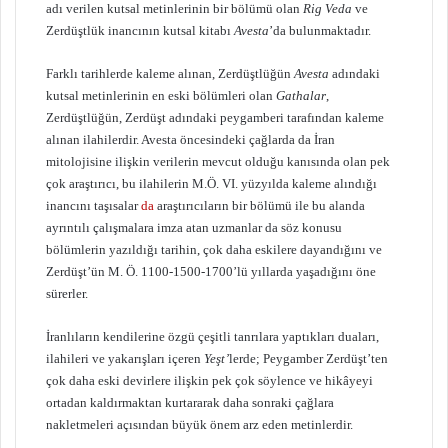
adı verilen kutsal metinlerinin bir bölümü olan
Rig Veda
ve
Zerdüştlük inancının kutsal kitabı
Avesta
’da bulunmaktadır.
Farklı tarihlerde kaleme alınan, Zerdüştlüğün
Avesta
adındaki
kutsal metinlerinin en eski bölümleri olan
Gathalar
,
Zerdüştlüğün, Zerdüşt adındaki peygamberi tarafından kaleme
alınan ilahilerdir. Avesta öncesindeki çağlarda da İran
mitolojisine ilişkin verilerin mevcut olduğu kanısında olan pek
çok araştırıcı, bu ilahilerin M.Ö. VI. yüzyılda kaleme alındığı
inancını taşısalar
da
araştırıcıların bir bölümü ile bu alanda
ayrıntılı çalışmalara imza atan uzmanlar da söz konusu
bölümlerin yazıldığı tarihin, çok daha eskilere dayandığını ve
Zerdüşt’ün M. Ö. 1100-1500-1700’lü yıllarda yaşadığını öne
sürerler.
İranlıların kendilerine özgü çeşitli tanrılara yaptıkları duaları,
ilahileri ve yakarışları içeren
Yeşt’
lerde; Peygamber Zerdüşt’ten
çok daha eski devirlere ilişkin pek çok söylence ve hikâyeyi
ortadan kaldırmaktan kurtararak daha sonraki çağlara
nakletmeleri açısından büyük önem arz eden metinlerdir.