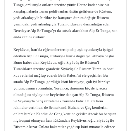
Tunga, ordusuyla onların üzerine yürür. Her ne kadar bire bir
karşılaşmalarda Turan pehlivanları üstün gelirlerse de Rüstem,
yedi arkadaşıyla birlikte işe karışınca durum değişir. Rüstem,
yanındaki yedi arkadaşıyla Turan ordusunu darmadağın eder.
Neredeyse Alp Er Tunga’yı da tutsak alacakken Alp Er Tunga, son
anda canını kurtarır.
Keykâvus, İran’da eğlenceler tertip edip aşk oyunlarıyla iştigal
ederken Alp Er Tunga, atlılarıyla İran’a doğru yol almaya başlar.
Bunu haber alan Keykâvus; oğlu Siyâvûş ile Rüstem’i
Turanlıların üzerine gönderir. Siyâvûş ile Rüstem Turan’ın öncü
kuvvetlerini mağlup ederek Belh Kalesi’ni ele geçirirler. Bu
sırada Alp Er Tunga, gördüğü kötü bir rüyayı, çok iyi bir rüya
yorumcusuna yorumlatır. Yorumcu, durumun hiç de iç açıcı
olmadığını söyleyince beylerine danışan Alp Er Tunga, Rüstem
ve Siyâvûş’la barış imzalamak zorunda kalır. Onlara hem
rehineler verir hem de Semerkand, Buhara ve Çaç kentlerini
onlara bırakır. Kendisi de Gang kentine çekilir. Ancak bu barıştan
hiç hoşnut olmayan İran hükümdarı Keykâvus, oğlu Siyâvûş ile
Rüstem’e kızar. Onlara hakaretler yağdırıp kötü muamele edince