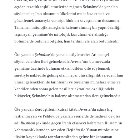
açıdan tezatlık teşkil etmelerine rağmen Şehnâme’de yer alan
söylenceler, İran ulusunun ülkelerini muhafaza etmek ve
gözetlemek amacıyla vermiş oldukları savaşımların destanıdır.
Tamamen mitolojik amaçlarla kaleme alınmış bir yapıt özelliği
taşımayan Şehnâme’de mitolojik konuların ele alındığı
bölümlerde bulunan bilgiler, İran tarihini ele alan bölümlerdir.
Öte yandan
Şehnâme
’de yer alan söylenceler, Ari menşeli
söylencelerden ileri gelmektedir. Avesta’nın bu mevzuda
Şehnâme üzerinde bulunan etkisi, dilden dile söylenmek
suretiyle nakledile gelmiş olan, hepsi ulusallığı ihtiva eden, İran
ulusal gelenekleri ile tarihlerini ve törelerini muhafaza etme ve
kendilerinden sonra gelen nesillere aktarılma özelliğindeki
hikâyeler, Şehnâme’nin kaleme alınmasından ileri gelmektedir.
Öte yandan Zerdüştilerin kutsal kitabı Avesta’da adına hiç
rastlanmayan ve Pehlevice yazılan eserlerde de nadiren de olsa
adı
Rusthem
şeklinde geçen İranlı efsanevi kahraman Rüstem’in
kahramanlıklarından söz eden
Hefthân
ile Yunan mitolojisine
ilişkin kaynaklarda tanrılar neslinden gelme bir kahraman