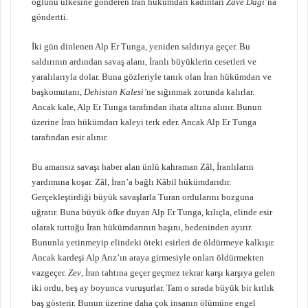
oğlunu ülkesine gönderen İran hükümdarı kadınları
Zâve Dağı
’na
göndertti.
İki gün dinlenen Alp Er Tunga, yeniden saldırıya geçer. Bu
saldırının ardından savaş alanı, İranlı büyüklerin cesetleri ve
yaralılarıyla dolar. Buna gözleriyle tanık olan İran hükümdarı ve
başkomutanı,
Dehistan Kalesi’
ne sığınmak zorunda kalırlar.
Ancak kale, Alp Er Tunga tarafından ihata altına alınır. Bunun
üzerine İran hükümdarı kaleyi terk eder. Ancak Alp Er Tunga
tarafından esir alınır.
Bu amansız savaşı haber alan ünlü kahraman Zâl, İranlıların
yardımına koşar. Zâl, İran’a bağlı Kâbil hükümdarıdır.
Gerçekleştirdiği büyük savaşlarla Turan ordularını bozguna
uğratır. Buna büyük öfke duyan Alp Er Tunga, kılıçla, elinde esir
olarak tuttuğu İran hükümdarının başını, bedeninden ayırır.
Bununla yetinmeyip elindeki öteki esirleri de öldürmeye kalkışır.
Ancak kardeşi Alp Arız’ın araya girmesiyle onları öldürmekten
vazgeçer.
Zev
, İran tahtına geçer geçmez tekrar karşı karşıya gelen
iki ordu, beş ay boyunca vuruşurlar. Tam o sırada büyük bir kıtlık
baş gösterir. Bunun üzerine daha çok insanın ölümüne engel