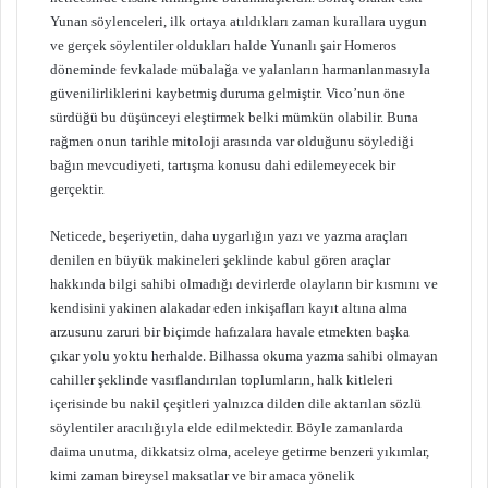
Yunan söylenceleri, ilk ortaya atıldıkları zaman kurallara uygun
ve gerçek söylentiler oldukları halde Yunanlı şair Homeros
döneminde fevkalade mübalağa ve yalanların harmanlanmasıyla
güvenilirliklerini kaybetmiş duruma gelmiştir. Vico’nun öne
sürdüğü bu düşünceyi eleştirmek belki mümkün olabilir. Buna
rağmen onun tarihle mitoloji arasında var olduğunu söylediği
bağın mevcudiyeti, tartışma konusu dahi edilemeyecek bir
gerçektir.
Neticede, beşeriyetin, daha uygarlığın yazı ve yazma araçları
denilen en büyük makineleri şeklinde kabul gören araçlar
hakkında bilgi sahibi olmadığı devirlerde olayların bir kısmını ve
kendisini yakinen alakadar eden inkişafları kayıt altına alma
arzusunu zaruri bir biçimde hafızalara havale etmekten başka
çıkar yolu yoktu herhalde. Bilhassa okuma yazma sahibi olmayan
cahiller şeklinde vasıflandırılan toplumların, halk kitleleri
içerisinde bu nakil çeşitleri yalnızca dilden dile aktarılan sözlü
söylentiler aracılığıyla elde edilmektedir. Böyle zamanlarda
daima unutma, dikkatsiz olma, aceleye getirme benzeri yıkımlar,
kimi zaman bireysel maksatlar ve bir amaca yönelik