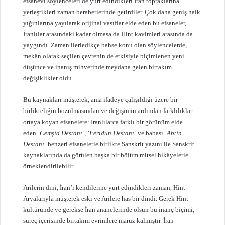
efsanevi söylenceleri de yurt edindikleri İran topraklarına
yerleştikleri zaman beraberlerinde getirdiler. Çok daha geniş halk
yığınlarına yayılarak orijinal vasıflar elde eden bu efsaneler,
İranlılar arasındaki kadar olmasa da Hint kavimleri arasında da
yaygındı. Zaman ilerledikçe bahse konu olan söylencelerde,
mekân olarak seçilen çevrenin de etkisiyle biçimlenen yeni
düşünce ve inanış mihverinde meydana gelen birtakım
değişiklikler oldu.
Bu kaynakları müşterek, ama ifadeye çalışıldığı üzere bir
birlikteliğin bozulmasından ve değişimin ardından farklılıklar
ortaya koyan efsanelere: İranlılarca farklı bir görünüm elde
eden
‘Cemşid Destanı’, ‘Feridun Destanı’
ve babası
‘Abtin
Destanı’
benzeri efsanelerle birlikte Sanskrit yazını ile Sanskrit
kaynaklarında da görülen başka bir bölüm mitsel hikâyelerle
örneklendirilebilir.
Arilerin dini, İran’ı kendilerine yurt edindikleri zaman, Hint
Aryalarıyla müşterek eski ve Arilere has bir dindi. Gerek Hint
kültüründe ve gerekse İran ananelerinde olsun bu inanç biçimi,
süreç içerisinde birtakım evrimlere maruz kalmıştır. İran