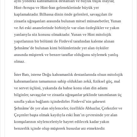
aynı yöndeki kahramanlık destanları ve büyük trajik olaylar,
Hint-Avrupa ve Hint-İran geleneklerinde büyük yer
kaplamaktadır. Bilhassa dinin önde gelenleri, savaşçıları ile
ziraatla uğraşanları arasında bulunan mitsel münasebetler, Yunan
ve Ari eski ananelerinde birbiriyle var olan özdeşlikler ve yakın
yanlarıyla söz konusu olmaktadır. Yunan ve Hint mitolojik
yapıtlarının bir bölümü ile Firdevsî tarafından kaleme alınan
Şehnâme’de bulunan kimi bölümlerinde yer alan öyküler
arasında müşterek ve benzer taraflar olduğunu söylemek yanlış
olmaz.
İster Batı, isterse Doğu kahramanlık destanlarında olsun mitolojik
kahramanların tamamının sahip oldukları zekâ, fiziksel güç, mal
ve servet üçlüsü, yukarıda da bahse konu olan din adamı
bilginler, savaşçılar ve ziraatla uğraşanlar şeklinde tanımlanan üç
sınıfla yakın bağlantı içindedirler. Firdevsî’nin şaheseri
Şehnâme’de yer alan söylenceler, özellikle Abhazlar, Çerkezler ve
Çeçenler başta olmak kaydıyla eski İran’ın çevresinde yer alan
komşularının söylenceleriyle hayret edilecek kadar yakın
benzerlik içinde olup müşterek hususlar arz etmektedir.