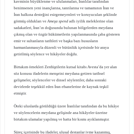
kavminin büyüklenme ve ululanmaları, İranlılar tarafından
benimsenen yeni inançlarına, tanrılarına ve tamamının İran ve
İran halkına desteğini esirgemeyenleri ve koruyucuları şeklinde
görmüş oldukları ve
Ameşa spend
adlı iyilik meleklerine olan
sadakatleri, İran’ın doğusunda bulunan bölgelerden meydana
çıkmış olan ve özgür hükümetlerin yapılanmasında çaba gösteren
emir ve sultanların tarihleri ve başka bazı hususların
harmanlanmasıyla düzenli ve bütünlük içerisinde bir araya
getirilmiş söylence ve hikâyeler doğdu.
Birtakım örnekleri Zerdüştilerin kutsal kitabı Avesta’da yer alan
söz konusu ifadelerin menşeini meydana getiren tarihsel
gelişmeler, söylenceler ve dinsel söylentiler, daha sonraki
devirlerde teşekkül eden İran efsanelerine de kaynak teşkil
etmiştir.
Öteki uluslarda görüldüğü üzere İranlılar tarafından da bu hikâye
ve söylencelerin meydana gelişinde ana hikâyeler üzerine
birtakım ulamalar yapılmış ve hatta bir kısmı ayıklanmıştır.
Süreç içerisinde bu ifadeler, ulusal destanlar ivme kazanmış,