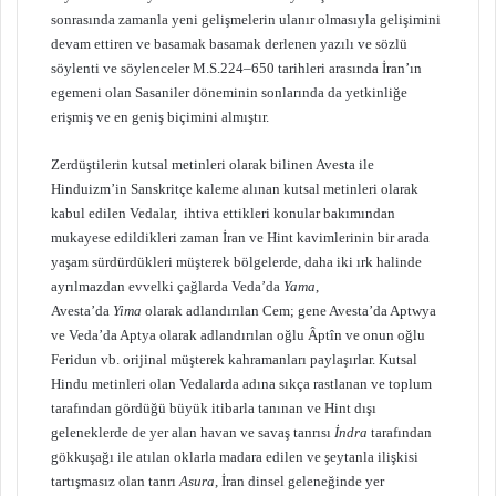
sonrasında zamanla yeni gelişmelerin ulanır olmasıyla gelişimini
devam ettiren ve basamak basamak derlenen yazılı ve sözlü
söylenti ve söylenceler M.S.224–650 tarihleri arasında İran’ın
egemeni olan Sasaniler döneminin sonlarında da yetkinliğe
erişmiş ve en geniş biçimini almıştır.
Zerdüştilerin kutsal metinleri olarak bilinen Avesta ile
Hinduizm’in Sanskritçe kaleme alınan kutsal metinleri olarak
kabul edilen Vedalar, ihtiva ettikleri konular bakımından
mukayese edildikleri zaman İran ve Hint kavimlerinin bir arada
yaşam sürdürdükleri müşterek bölgelerde, daha iki ırk halinde
ayrılmazdan evvelki çağlarda Veda’da
Yama
,
Avesta’da
Yima
olarak adlandırılan Cem; gene Avesta’da Aptwya
ve Veda’da Aptya olarak adlandırılan oğlu Âptîn ve onun oğlu
Feridun vb. orijinal müşterek kahramanları paylaşırlar. Kutsal
Hindu metinleri olan Vedalarda adına sıkça rastlanan ve toplum
tarafından gördüğü büyük itibarla tanınan ve Hint dışı
geleneklerde de yer alan havan ve savaş tanrısı
İndra
tarafından
gökkuşağı ile atılan oklarla madara edilen ve şeytanla ilişkisi
tartışmasız olan tanrı
Asura
, İran dinsel geleneğinde yer