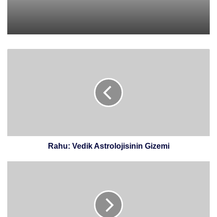
Rahu:
Vedik
Astrolojisinin
Gizemi
Rahu: Vedik Astrolojisinin Gizemi
Balor:
İrlanda
Mitolojisinin
Korkunç
Devi