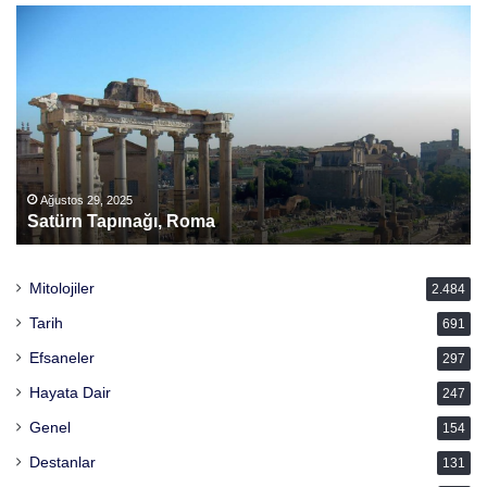
İnari
Zi
Ağustos 29, 2025
İnari
Mitolojiler
2.484
Tarih
691
Efsaneler
297
Hayata Dair
247
Genel
154
Destanlar
131