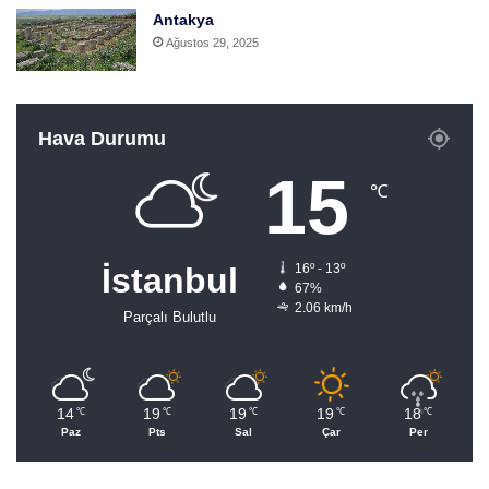
Antakya
Ağustos 29, 2025
Hava Durumu
15
℃
İstanbul
16º - 13º
67%
2.06 km/h
Parçalı Bulutlu
14
19
19
19
18
℃
℃
℃
℃
℃
Paz
Pts
Sal
Çar
Per