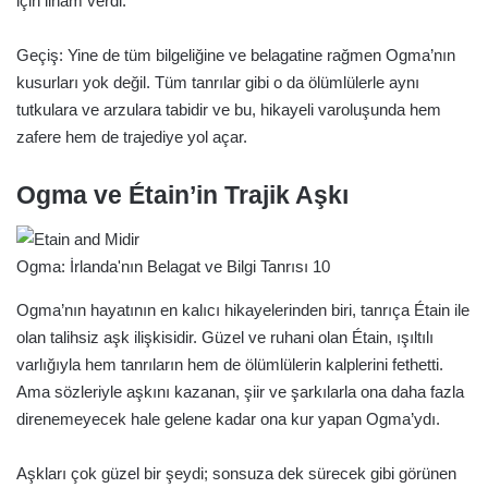
için ilham verdi.
Geçiş: Yine de tüm bilgeliğine ve belagatine rağmen Ogma’nın
kusurları yok değil. Tüm tanrılar gibi o da ölümlülerle aynı
tutkulara ve arzulara tabidir ve bu, hikayeli varoluşunda hem
zafere hem de trajediye yol açar.
Ogma ve Étain’in Trajik Aşkı
Ogma: İrlanda'nın Belagat ve Bilgi Tanrısı 10
Ogma’nın hayatının en kalıcı hikayelerinden biri, tanrıça Étain ile
olan talihsiz aşk ilişkisidir. Güzel ve ruhani olan Étain, ışıltılı
varlığıyla hem tanrıların hem de ölümlülerin kalplerini fethetti.
Ama sözleriyle aşkını kazanan, şiir ve şarkılarla ona daha fazla
direnemeyecek hale gelene kadar ona kur yapan Ogma’ydı.
Aşkları çok güzel bir şeydi; sonsuza dek sürecek gibi görünen