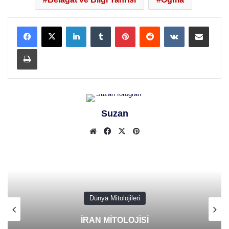
LinkedIn
Tumblr
Pinterest
Reddit
VKontakte
E-Posta ile paylaş
Yazdır
Suzan
Web
Facebook
X
Pinterest
sitesi
Dünya Mitolojileri
Selardi Ay Tanrısı: Urartu Mitolojisinde
Önemi