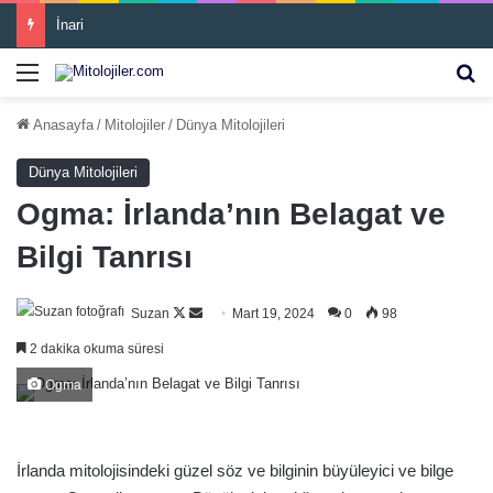
İnari
Menü
Ar
Anasayfa
/
Mitolojiler
/
Dünya Mitolojileri
Dünya Mitolojileri
Ogma: İrlanda’nın Belagat ve
Bilgi Tanrısı
Follow
Bir
Suzan
Mart 19, 2024
0
98
on
e-
2 dakika okuma süresi
X
posta
Ogma
göndermek
İrlanda mitolojisindeki güzel söz ve bilginin büyüleyici ve bilge