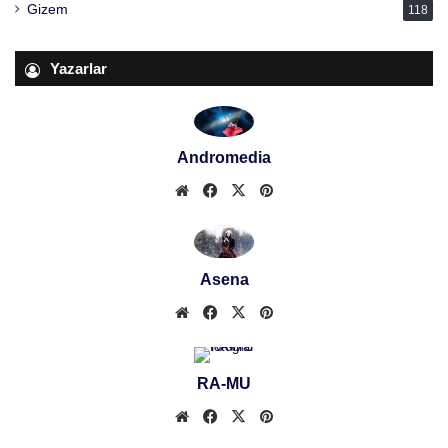
Gizem
118
Yazarlar
Andromedia
Web
Facebook
X
Pinterest
sitesi
Asena
Web
Facebook
X
Pinterest
sitesi
RA-MU
Web
Facebook
X
Pinterest
sitesi