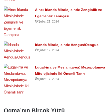
Áine: İrlanda Mitolojisinde Zenginlik ve
Egemenlik Tanrıçası
Şubat 21, 2024
İrlanda Mitolojisinde Aengus/Oengus
Şubat 19, 2024
Lugal-irra ve Meslamta-ea: Mezopotamya
Mitolojisinde İki Önemli Tanrı
Şubat 17, 2024
Ogma’nın Birçok Yüzü