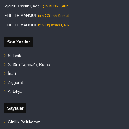
Mjölnir: Thorun Çekiçi
için
Burak Çetin
ELİF İLE MAHMUT
için
Gülşah Korkut
ELİF İLE MAHMUT
için
Oğuzhan Çelik
Son Yazılar
Selanik
Satürn Tapınağı, Roma
İnari
Ziggurat
Antakya
Sayfalar
Gizlilik Politikamız