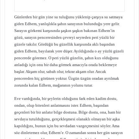
Günlerden bir gün yine su tuluğunu yüklenip çarşıya su satmaya
giden Edhem, yanlışlıkla şahın sarayının bulunduğu yere gelir.
Sarayın görkemi karşısında şaşkın şaşkın bakınan Edhem’in
gözü, sarayın penceresinden çevreyi seyreden peri yüzlü bir
güzele takılır. Gördüğü bu güzellik karşısında aklı başından
giden Edhem, bayılarak yere düşer. Ayıldığında o ay yüzlü güzeli
pencerede göremez. O peri yüzlü güzelin, şahın kızı olduğunu
anladığı için onu bir daha görmek amacıyla orada beklemeye
başlar. Akşam olur, sabah olur, tekrar akşam olur. Ancak
pencereden hiç görünen yoktur. Üzgün üzgün oradan ayrılmak
zorunda kalan Edhem, mağaranın yolunu tutar.
Eve vardığında, bir şeylerin olduğunu fark eden kadim dostu,
ondan, olup bitenleri anlatmasını ister. Edhem, başından
geçenleri bir bir anlatır bilge dostuna. Bilge dostu, ona, ham bir
sevdaya tutulduğunu, gerçekleşmesi olanaklı olmayan bir aşka
kapıldığını, bunun için bu sevdadan vazgeçmesini söyler. Ama
söz dinletemez olur, Edhem’e. O zamandan sonra her gün sarayın