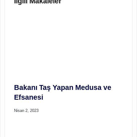
İlgili Makaleler
M
u
İ
Â
N
l
e
m
ş
a
h
Bakanı Taş Yapan Medusa ve
Efsanesi
Nisan 2, 2023