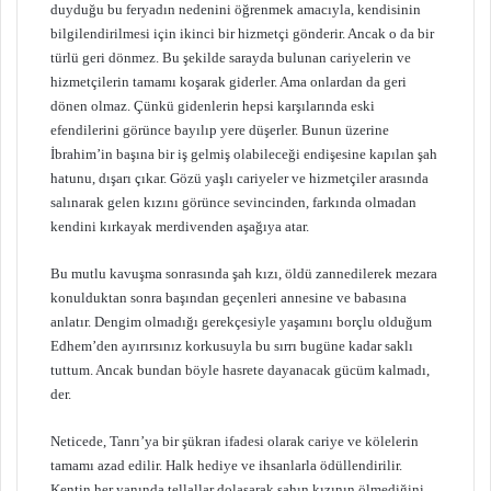
duyduğu bu feryadın nedenini öğrenmek amacıyla, kendisinin
bilgilendirilmesi için ikinci bir hizmetçi gönderir. Ancak o da bir
türlü geri dönmez. Bu şekilde sarayda bulunan cariyelerin ve
hizmetçilerin tamamı koşarak giderler. Ama onlardan da geri
dönen olmaz. Çünkü gidenlerin hepsi karşılarında eski
efendilerini görünce bayılıp yere düşerler. Bunun üzerine
İbrahim’in başına bir iş gelmiş olabileceği endişesine kapılan şah
hatunu, dışarı çıkar. Gözü yaşlı cariyeler ve hizmetçiler arasında
salınarak gelen kızını görünce sevincinden, farkında olmadan
kendini kırkayak merdivenden aşağıya atar.
Bu mutlu kavuşma sonrasında şah kızı, öldü zannedilerek mezara
konulduktan sonra başından geçenleri annesine ve babasına
anlatır. Dengim olmadığı gerekçesiyle yaşamını borçlu olduğum
Edhem’den ayırırsınız korkusuyla bu sırrı bugüne kadar saklı
tuttum. Ancak bundan böyle hasrete dayanacak gücüm kalmadı,
der.
Neticede, Tanrı’ya bir şükran ifadesi olarak cariye ve kölelerin
tamamı azad edilir. Halk hediye ve ihsanlarla ödüllendirilir.
Kentin her yanında tellallar dolaşarak şahın kızının ölmediğini