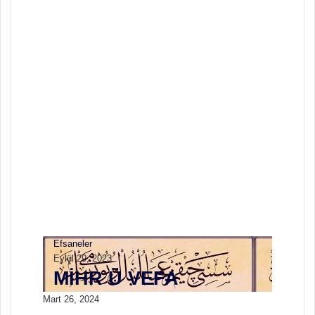
Agropelter: Gizemli
Orman Canavarı
Hakkında Her Şey
Efsaneler
Ekim 3, 2023
Korkunç Yaratıklar ve
İnanışlar
Efsaneler
Eylül 29, 2023
MELİKŞAH İLE
GÜLLÜ HAN
Efsaneler
Eylül 29, 2023
MİHR Ü VEFA
Mart 26, 2024