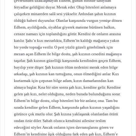
çevresinden uzaklaşmayan Edhem, günün birinde saraydan
feryadlar geldiğini duyar. Merak eder. Olup bitenleri anlamaya
çalışırken minareden salâ sesi yükselir. Ardından şahın kızının
öldüğü haberi duyurulur. Olanlar karşısında vurgun yemişe dönen
Edhem, ayıldığında, siyahlar giyerek mateme bürünen halkın,
cenaze namazı için toplandığını görür. Kendisi de onların arasına
katılır. Şahı’n kızı mezarlıkta, Edhem’in kaldığı mağaraya yakın
bir yerde toprağa verilir. O peri yüzlü güzeli görebilmek için
mezarı açan Edhem ile bilge dostu, şah kızının cesedini mağaraya
taşırlar. Şah kızının güzelliği karşısında kendinden geçen Edhem,
bayılıp yere düşer. Şah kızının ölüm nedenini merak eden bilge
arkadaşı, şah kızının kan tuttuğunu, onun ölmediğini anlar. Kızı
kurtarmak için çırpınan bilge adam, kızın damarlarından kan
almaya başlar. Kısa bir süre sonra şah kızı, kendine gelir. Kendine
gelen şah kızı, neler olduğunu, neden burada bulunduğunu sorar.
Edhem’in bilge dostu, olup bitenleri bir bir anlatır, ona. Tam bu
sırada kendine gelen Edhem, karşısında şahın kızının yaşadığını
görünce çok mutlu olur. Şah kızına yaklaşarak olanlardan ötürü
ondan özür diler. Sabah olunca kendisini ailesine teslim
edeceğini söyler. Ancak onların içten davranışlarını gören ve
Edhem’in kendisine âşık olduğunu fark eden şah kızı, Edhem’e