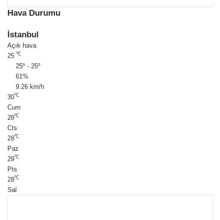
Hava Durumu
İstanbul
Açık hava
℃
25
25º - 25º
61%
9.26 km/h
℃
30
Cum
℃
28
Cts
℃
28
Paz
℃
29
Pts
℃
28
Sal