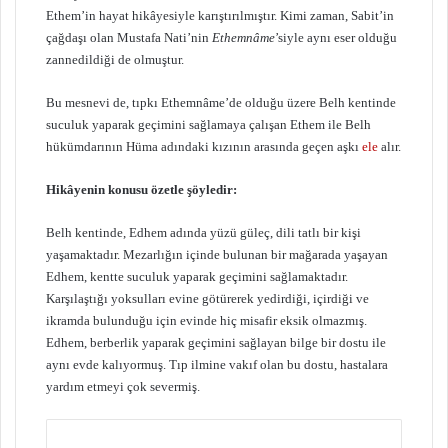
Ethem’in hayat hikâyesiyle karıştırılmıştır. Kimi zaman, Sabit’in
çağdaşı olan Mustafa Nati’nin
Ethemnâme
’siyle aynı eser olduğu
zannedildiği de olmuştur.
Bu mesnevi de, tıpkı Ethemnâme’de olduğu üzere Belh kentinde
suculuk yaparak geçimini sağlamaya çalışan Ethem ile Belh
hükümdarının Hüma adındaki kızının arasında geçen aşkı
ele
alır.
Hikâyenin konusu özetle şöyledir:
Belh kentinde, Edhem adında yüzü güleç, dili tatlı bir kişi
yaşamaktadır. Mezarlığın içinde bulunan bir mağarada yaşayan
Edhem, kentte suculuk yaparak geçimini sağlamaktadır.
Karşılaştığı yoksulları evine götürerek yedirdiği, içirdiği ve
ikramda bulunduğu için evinde hiç misafir eksik olmazmış.
Edhem, berberlik yaparak geçimini sağlayan bilge bir dostu ile
aynı evde kalıyormuş. Tıp ilmine vakıf olan bu dostu, hastalara
yardım etmeyi çok severmiş.