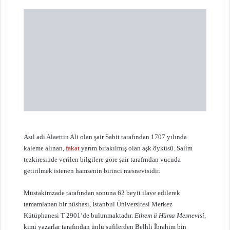
X
t
a
g
ö
n
d
e
r
m
e
k
Asıl adı Alaettin Ali olan şair Sabit tarafından 1707 yılında
kaleme alınan,
fakat
yarım bırakılmış olan aşk öyküsü. Salim
tezkiresinde verilen bilgilere göre şair tarafından vücuda
getirilmek istenen hamsenin birinci mesnevisidir.
Müstakimzade tarafından sonuna 62 beyit ilave edilerek
tamamlanan bir nüshası, İstanbul Üniversitesi Merkez
Kütüphanesi T 2901’de bulunmaktadır.
Ethem ü Hüma Mesnevisi
,
kimi yazarlar tarafından ünlü sufilerden Belhli İbrahim bin