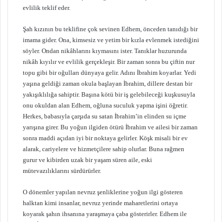
evlilik teklif eder.
Şah kızının bu teklifine çok sevinen Edhem, önceden tanıdığı bir
imama gider. Ona, kimsesiz ve yetim bir kızla evlenmek istediğini
söyler. Ondan nikâhlarını kıymasını ister. Tanıklar huzurunda
nikâh kıyılır ve evlilik gerçekleşir. Bir zaman sonra bu çiftin nur
topu gibi bir oğulları dünyaya gelir. Adını İbrahim koyarlar. Yedi
yaşına geldiği zaman okula başlayan İbrahim, dillere destan bir
yakışıklılığa sahiptir. Başına kötü bir iş gelebileceği kuşkusuyla
onu okuldan alan Edhem, oğluna suculuk yapma işini öğretir.
Herkes, babasıyla çarşıda su satan İbrahim’in elinden su içme
yarışına girer. Bu yoğun ilgiden ötürü İbrahim ve ailesi bir zaman
sonra maddi açıdan iyi bir noktaya gelirler. Köşk misali bir ev
alarak, cariyelere ve hizmetçilere sahip olurlar. Buna rağmen
gurur ve kibirden uzak bir yaşam süren aile, eski
mütevazılıklarını sürdürürler.
O dönemler yapılan nevruz şenliklerine yoğun ilgi gösteren
halktan kimi insanlar, nevruz yerinde maharetlerini ortaya
koyarak şahın ihsanına yaraşmaya çaba gösterirler. Edhem ile