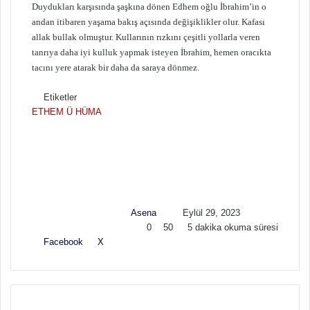
Duydukları karşısında şaşkına dönen Edhem oğlu İbrahim’in o
andan itibaren yaşama bakış açısında değişiklikler olur. Kafası
allak bullak olmuştur. Kullarının rızkını çeşitli yollarla veren
tanrıya daha iyi kulluk yapmak isteyen İbrahim, hemen oracıkta
tacını yere atarak bir daha da saraya dönmez.
Etiketler
ETHEM Ü HÜMA
F
B
o
i
l
r
l
e
o
-
w
p
Asena
Eylül 29, 2023
o
o
0
50
5 dakika okuma süresi
n
s
Facebook
X
L
T
P
R
V
E
Y
X
t
i
u
i
e
K
-
a
a
n
m
n
d
o
P
z
g
k
b
t
d
n
o
d
ö
e
l
e
i
t
s
ı
n