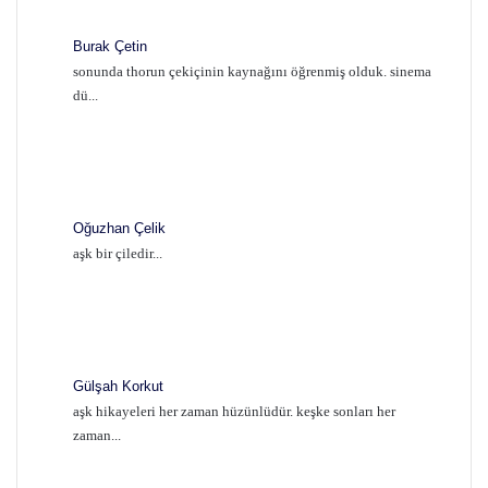
Burak Çetin
sonunda thorun çekiçinin kaynağını öğrenmiş olduk. sinema
dü...
Oğuzhan Çelik
aşk bir çiledir...
Gülşah Korkut
aşk hikayeleri her zaman hüzünlüdür. keşke sonları her
zaman...