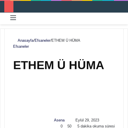
Menü
Ar
Anasayfa
/
Efsaneler
/
ETHEM Ü HÜMA
Efsaneler
ETHEM Ü HÜMA
F
B
o
i
l
r
l
e
o
-
w
p
Asena
Eylül 29, 2023
o
o
0
50
5 dakika okuma süresi
n
s