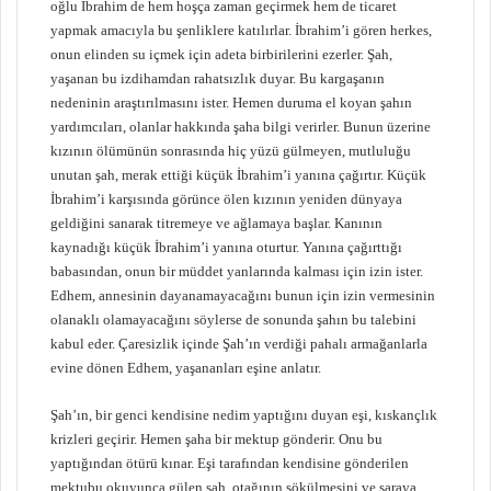
oğlu İbrahim de hem hoşça zaman geçirmek hem de ticaret
yapmak amacıyla bu şenliklere katılırlar. İbrahim’i gören herkes,
onun elinden su içmek için adeta birbirilerini ezerler. Şah,
yaşanan bu izdihamdan rahatsızlık duyar. Bu kargaşanın
nedeninin araştırılmasını ister. Hemen duruma el koyan şahın
yardımcıları, olanlar hakkında şaha bilgi verirler. Bunun üzerine
kızının ölümünün sonrasında hiç yüzü gülmeyen, mutluluğu
unutan şah, merak ettiği küçük İbrahim’i yanına çağırtır. Küçük
İbrahim’i karşısında görünce ölen kızının yeniden dünyaya
geldiğini sanarak titremeye ve ağlamaya başlar. Kanının
kaynadığı küçük İbrahim’i yanına oturtur. Yanına çağırttığı
babasından, onun bir müddet yanlarında kalması için izin ister.
Edhem, annesinin dayanamayacağını bunun için izin vermesinin
olanaklı olamayacağını söylerse de sonunda şahın bu talebini
kabul eder. Çaresizlik içinde Şah’ın verdiği pahalı armağanlarla
evine dönen Edhem, yaşananları eşine anlatır.
Şah’ın, bir genci kendisine nedim yaptığını duyan eşi, kıskançlık
krizleri geçirir. Hemen şaha bir mektup gönderir. Onu bu
yaptığından ötürü kınar. Eşi tarafından kendisine gönderilen
mektubu okuyunca gülen şah, otağının sökülmesini ve saraya