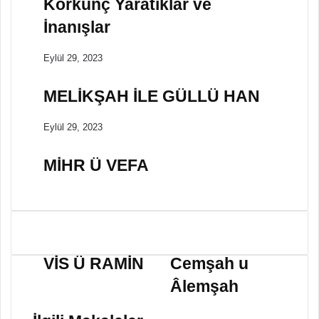
Korkunç Yaratıklar ve
İnanışlar
Eylül 29, 2023
MELİKŞAH İLE GÜLLÜ HAN
Eylül 29, 2023
MİHR Ü VEFA
V
C
İ
e
VİS Ü RAMİN
Cemşah u
S
m
Âlemşah
Ü
ş
R
a
A
h