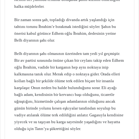
halka müjdelerler.
Bir zaman sonra şah, topladığı divanda artık yaşlandığı için
tahtını torunu İbrahim’e bırakmak istediğini söyler. Şahın bu
önerisi kabul görünce Edhem oğlu İbrahim, dedesinin yerine
Belh diyarının şahı olur.
Belh diyarının şahı olmasının üzerinden tam yedi yıl geçmiştir.
Bir av partisi sırasında önüne çıkan bir ceylanı takip eden Edhem
oğlu İbrahim, vadide bir karganın hep aynı noktaya inip
kalkmasına tanık olur. Merak edip o noktaya gider. Orada elleri
kolları bağlı bir şekilde ölüme terk edilen biçare bir insanla
karşılaşır. Onun neden bu halde bulunduğunu sorar. Eli ayağı
bağlı adam, kendisinin bir kervancı başı olduğunu, ticaretle
uğraştığını, hizmetinde çalışan adamlarının olduğunu ancak
günün birinde yolunu kesen eşkıyalar tarafından soyulup bu
vadiye atılarak ölüme terk edildiğini anlatır. Gagasıyla kendisine
yiyecek ve su taşıyan bu karga sayesinde yaşadığını ve hayatta
olduğu için Tanrı’ya şükrettiğini söyler.