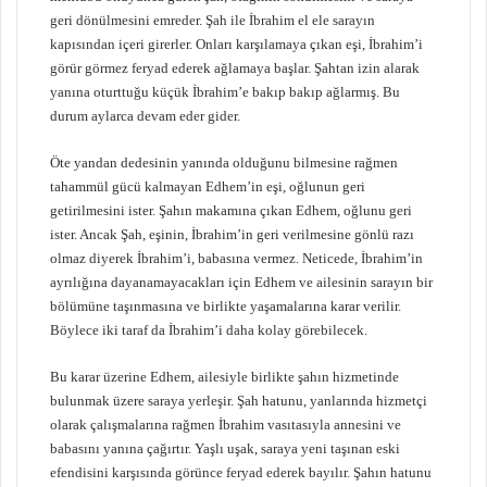
geri dönülmesini emreder. Şah ile İbrahim el ele sarayın
kapısından içeri girerler. Onları karşılamaya çıkan eşi, İbrahim’i
görür görmez feryad ederek ağlamaya başlar. Şahtan izin alarak
yanına oturttuğu küçük İbrahim’e bakıp bakıp ağlarmış. Bu
durum aylarca devam eder gider.
Öte yandan dedesinin yanında olduğunu bilmesine rağmen
tahammül gücü kalmayan Edhem’in eşi, oğlunun geri
getirilmesini ister. Şahın makamına çıkan Edhem, oğlunu geri
ister. Ancak Şah, eşinin, İbrahim’in geri verilmesine gönlü razı
olmaz diyerek İbrahim’i, babasına vermez. Neticede, İbrahim’in
ayrılığına dayanamayacakları için Edhem ve ailesinin sarayın bir
bölümüne taşınmasına ve birlikte yaşamalarına karar verilir.
Böylece iki taraf da İbrahim’i daha kolay görebilecek.
Bu karar üzerine Edhem, ailesiyle birlikte şahın hizmetinde
bulunmak üzere saraya yerleşir. Şah hatunu, yanlarında hizmetçi
olarak çalışmalarına rağmen İbrahim vasıtasıyla annesini ve
babasını yanına çağırtır. Yaşlı uşak, saraya yeni taşınan eski
efendisini karşısında görünce feryad ederek bayılır. Şahın hatunu