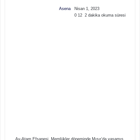
w
p
Asena
Nisan 1, 2023
o
o
0
12
2 dakika okuma süresi
n
s
X
t
a
g
ö
n
d
e
r
m
e
k
Ay-Atam Efsanesi, Memlükler döneminde Mısır’da yaşamış