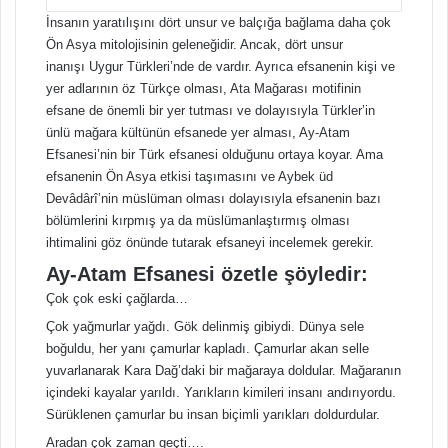
İnsanın yaratılışını dört unsur ve balçığa bağlama daha çok
Ön Asya mitolojisinin geleneğidir. Ancak, dört unsur
inanışı Uygur Türkleri’nde de vardır. Ayrıca efsanenin kişi ve
yer adlarının öz Türkçe olması, Ata Mağarası motifinin
efsane de önemli bir yer tutması ve dolayısıyla Türkler’in
ünlü mağara kültünün efsanede yer alması, Ay-Atam
Efsanesi’nin bir Türk efsanesi olduğunu ortaya koyar. Ama
efsanenin Ön Asya etkisi taşımasını ve Aybek üd
Devâdârî’nin müslüman olması dolayısıyla efsanenin bazı
bölümlerini kırpmış ya da müslümanlaştırmış olması
ihtimalini göz önünde tutarak efsaneyi incelemek gerekir.
Ay-Atam Efsanesi özetle şöyledir
:
Çok çok eski çağlarda…
Çok yağmurlar yağdı. Gök delinmiş gibiydi. Dünya sele
boğuldu, her yanı çamurlar kapladı. Çamurlar akan selle
yuvarlanarak Kara Dağ’daki bir mağaraya doldular. Mağaranın
içindeki kayalar yarıldı. Yarıkların kimileri insanı andırıyordu.
Sürüklenen çamurlar bu insan biçimli yarıkları doldurdular.
Aradan çok zaman geçti….