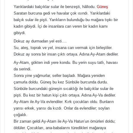
Yarıklardaki balçıklar sular ile benzeşti, hâllodu.
Güneş
Saratan burcuna gedi ve havalar çok ısındı. Yarıklardaki
balçık sular ile pişti. Yarıkların bulunduğu bu mağara tıpkı bir
kadın gibiydi. İçi de insanlara can veren bir kadın karnı
gibiydi.
Dokuz ay durmadan yel esti….
Su, ateş, toprak ve yel, insana can vermak için birleştiler.
Dokuz ay sonra bir insan çıktı ortaya. Adına Ay-Atam dediler.
Ay-Atam, gökten indi yere kondu. Bu yerin suyu tatlı, havası
da serindi.
Sonra yine yağmurlar, seller başladı. Mağara yeniden
çamurla doldu. Güneş bu kez Sünbüle burcunda durdu.
Sünbüle burcundaki güneşin sıcaklığı ile balçıklar sular ile
pişti. Bu kez bir hatun kişi çıktı ortaya. Adına Ay-Va dediler.
Ay-Atam ile Ay-Va evlendiler. Kırk çocukları oldu. Bunların
yarısı erkek, yarısı da kızdı. Onlar da evlendiler; soyları
çoğaldı.
Bir zaman geldi Ay-Atam ile Ay-Va Hatun’un ömürleri doldu;
öldüler. Çocukları, ana-babalarını türedikleri mağaraya