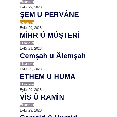
Efsaneler
e
Eylül 29, 2023
s
ŞEM U PERVÂNE
t
Destanlar
Eylül 29, 2023
MİHR Ü MÜŞTERİ
Efsaneler
Eylül 29, 2023
Cemşah u Âlemşah
Efsaneler
Eylül 29, 2023
ETHEM Ü HÜMA
Efsaneler
Eylül 29, 2023
VİS Ü RAMİN
Efsaneler
Eylül 29, 2023