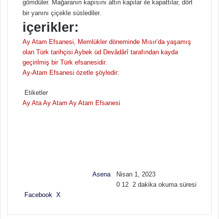
gömdüler. Mağaranın kapısını altın kapılar ile kapattılar, dört
bir yanını çiçekle süslediler.
içerikler:
Ay Atam Efsanesi, Memlükler döneminde Mısır’da yaşamış
olan Türk tarihçisi Aybek üd Devâdârî tarafından kayda
geçirilmiş bir Türk efsanesidir.
Ay-Atam Efsanesi özetle şöyledir:
Etiketler
Ay Ata
Ay Atam
Ay Atam Efsanesi
F
B
o
i
l
r
l
e
o
-
w
p
Asena
Nisan 1, 2023
o
o
0
12
2 dakika okuma süresi
n
s
Facebook
X
L
T
P
R
V
E
Y
X
t
i
u
i
e
K
-
a
a
n
m
n
d
o
P
z
g