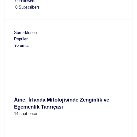
0
Followers
0
Subscribers
Son Eklenen
Popüler
Yorumlar
Áine: İrlanda Mitolojisinde Zenginlik ve
Egemenlik Tanrıçası
14 saat önce