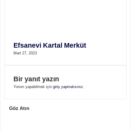
Efsanevi Kartal Merküt
Mart 27, 2023
Bir yanıt yazın
Yorum yapabilmek için
giriş yapmalısınız
.
Göz Atın
K
a
p