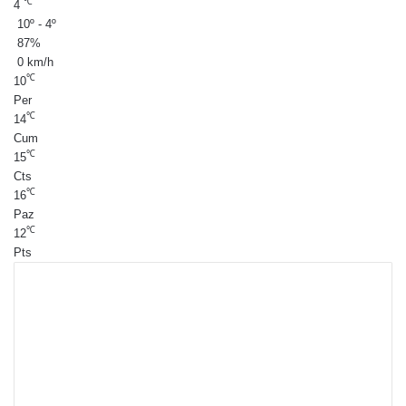
℃
4
10º - 4º
87%
0 km/h
℃
10
Per
℃
14
Cum
℃
15
Cts
℃
16
Paz
℃
12
Pts