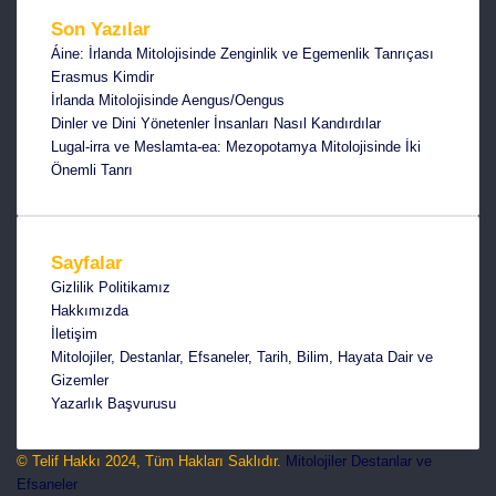
Son Yazılar
Áine: İrlanda Mitolojisinde Zenginlik ve Egemenlik Tanrıçası
Erasmus Kimdir
İrlanda Mitolojisinde Aengus/Oengus
Dinler ve Dini Yönetenler İnsanları Nasıl Kandırdılar
Lugal-irra ve Meslamta-ea: Mezopotamya Mitolojisinde İki
Önemli Tanrı
Sayfalar
Gizlilik Politikamız
Hakkımızda
İletişim
Mitolojiler, Destanlar, Efsaneler, Tarih, Bilim, Hayata Dair ve
Gizemler
Yazarlık Başvurusu
© Telif Hakkı 2024, Tüm Hakları Saklıdır.
Mitolojiler Destanlar ve
Efsaneler