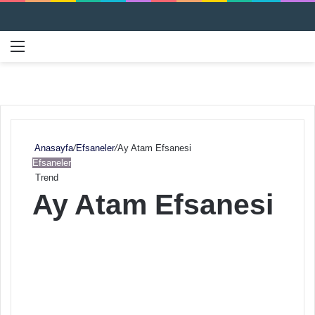
Menü
Ar
Anasayfa
/
Efsaneler
/
Ay Atam Efsanesi
Efsaneler
Trend
Ay Atam Efsanesi
F
B
o
i
l
r
l
e
o
-