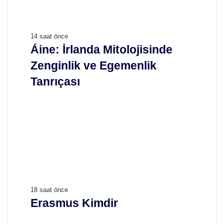
Á
14 saat önce
i
Áine: İrlanda Mitolojisinde
n
Zenginlik ve Egemenlik
e
:
Tanrıçası
İ
r
l
a
n
d
a
M
i
t
E
18 saat önce
o
r
Erasmus Kimdir
l
a
o
s