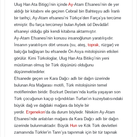
Ulug Han Ata Bitigçi’nin içinde
Ay
-Atam Efsanesi’nin de yer
aldığı bir kitabını ele geçiren Cebrail bin Bahteşyu adlı İranlı
bir tarihçi, Ay-Atam efsanesi’ni Türkçe’den Farça’ya tercüme
etmiştir. Bu farça tercümeyi bulan Aybek üd Devâdârî
efsaneyi olduğu gibi kendi kitabına aktarmıştır.
Ay-Atam Efsanesi’nin konusu insanoğlunun yaratılışıdır.
İnsanın yaratılışını dört unsura (su, ateş,
toprak
, rüzgar) ve
balçığa bağlayan bu efsanede Ön Asya mitolojisinin etkileri
görülür. Kimi Türkologlar, Ulug Han Ata Bitikçi’nin yeni
müslüman olmuş bir Türk düşünürü olduğunu
düşünmektedirler.
Efsanede geçen ve Kara Dağcı adlı bir dağın üzerinde
bulunan Ata Mağarası motifi, Türk mitolojisinin temel
motiflerinden biridir. Bozkurt Destanı‘nda kurtla yaşayan son
Türk çocuğunun kaçıp sığındıkları Turfan’ın kuzeybatısındaki
büyük dağ ve dağdaki mağara da böyle bir
yerdir.
Ergenekon
‘da da durum böyledir. Nitekim Ay-Atam
Efsanesi’nde anlatılan mağara da Kara Dağcı adlı bir dağın
üzerinde bulunmaktadır. Büyük
Hun
ve Kök Türk devletleri
zamanında Türkler’in Tanrı’ya tapınmak için bir tür tapınak