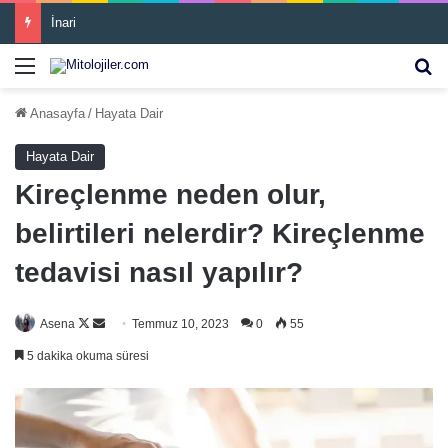
Ziggurat
Menü
Ar
Anasayfa
/
Hayata Dair
Hayata Dair
Kireçlenme neden olur,
belirtileri nelerdir? Kireçlenme
tedavisi nasıl yapılır?
Asena
F
B
Temmuz 10, 2023
0
55
o
i
5 dakika okuma süresi
l
r
l
e
o
-
w
p