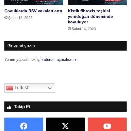
i
a
Çocuklarda RSV vakaları arttı
Kistik fibrozis teşhisi
l
ğ
yenidoğan döneminde
i
o
Şubat 15, 2023
koyuluyor
r
r
Şubat 14, 2023
,
a
n
n
e
ı
Bir yanıt yazın
y
n
e
a
Yorum yapabilmek için
oturum açmalısınız
.
i
s
y
ı
i
l
g
h
e
e
Turkish
l
s
i
a
r
p
Takip Et
?
l
a
n
ı