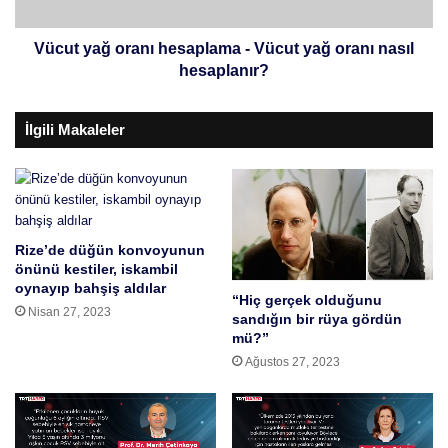
l
ğ
e
o
r
r
Vücut yağ oranı hesaplama - Vücut yağ oranı nasıl
d
a
hesaplanır?
i
n
r
ı
İlgili Makaleler
?
h
K
e
a
s
k
a
a
p
o
l
Rize’de düğün konvoyunun
n
a
önünü kestiler, iskambil
a
m
oynayıp bahşiş aldılar
s
a
“Hiç gerçek olduğunu
Nisan 27, 2023
ı
sandığın bir rüya gördün
-
mü?”
l
V
t
ü
Ağustos 27, 2023
ü
c
k
u
e
t
t
y