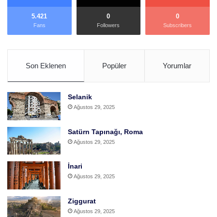
r
?
5.421
0
0
Fans
Followers
Subscribers
Son Eklenen
Popüler
Yorumlar
Selanik
Ağustos 29, 2025
Satürn Tapınağı, Roma
Ağustos 29, 2025
İnari
Ağustos 29, 2025
Ziggurat
Ağustos 29, 2025