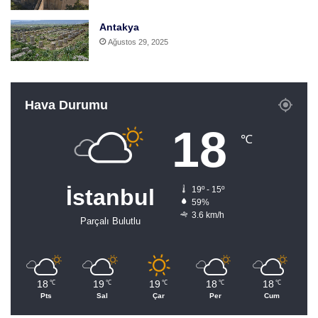
Antakya
Ağustos 29, 2025
Hava Durumu
18
℃
İstanbul
19º - 15º
59%
3.6 km/h
Parçalı Bulutlu
18
19
19
18
18
℃
℃
℃
℃
℃
Pts
Sal
Çar
Per
Cum