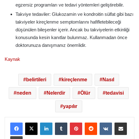
egzersiz programları ve tedavi yöntemleri geliştirebilir.
Takviye tedaviler: Glukozamin ve kondroitin sülfat gibi bazı
takviyeler kireçlenme semptomlarını hafifletebileceği
düşünülen bileşenler içerir. Ancak bu takviyelerin etkinliği
konusunda kesin kanıtlar bulunmaz. Kullanmadan önce
doktorunuza danışmanız önemlidir.
Kaynak
belirtileri
kireçlenme
Nasıl
neden
Nelerdir
Ölür
tedavisi
yapılır
LinkedIn
Tumblr
Pinterest
Reddit
VKontakte
E-Posta ile paylaş
Yazdır