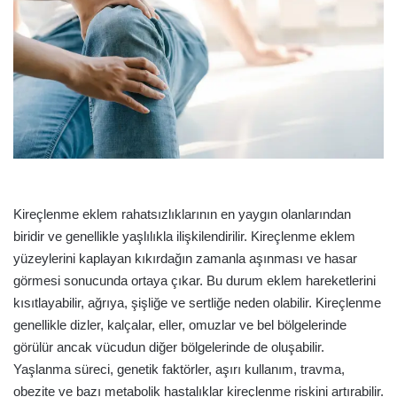
o
o
n
s
X
t
a
g
ö
n
d
e
r
Kireçlenme eklem rahatsızlıklarının en yaygın olanlarından
m
biridir ve genellikle yaşlılıkla ilişkilendirilir. Kireçlenme eklem
e
yüzeylerini kaplayan kıkırdağın zamanla aşınması ve hasar
k
görmesi sonucunda ortaya çıkar. Bu durum eklem hareketlerini
kısıtlayabilir, ağrıya, şişliğe ve sertliğe neden olabilir. Kireçlenme
genellikle dizler, kalçalar, eller, omuzlar ve bel bölgelerinde
görülür ancak vücudun diğer bölgelerinde de oluşabilir.
Yaşlanma süreci, genetik faktörler, aşırı kullanım, travma,
obezite ve bazı metabolik hastalıklar kireçlenme riskini artırabilir.