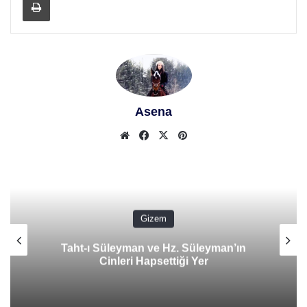
Asena
We
Fa
X
Pin
b
ceb
ter
site
ook
est
si
Gizem
Taht-ı Süleyman ve Hz. Süleyman’ın
Cinleri Hapsettiği Yer