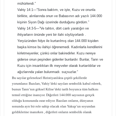
mühürlendi.”
Vahiy 14:1—”Sonra baktım, ve işte, Kuzu ve onunla
birlikte, alınlarında onun ve Babasının adı yazılı 144.000
kişinin Siyon Dağı üzerinde durduğunu gördüm.”
Vahiy 14:3-5—”Ve tahtın, dört canlı yaratığın ve
ihtiyarların önünde yeni bir ilahi söylüyorlardı .
Yeryüzünden fidye ile kurtarılmış olan 144.000 kişiden
başka kimse bu ilahiyi öğrenemedi. Kadınlarla kendilerini
kirletmeyenler, çünkü onlar bakiredirler. Kuzu nereye
giderse onun peşinden gidenler bunlardır. Bunlar, Tanrı ve
Kuzu için insanlıktan ilk meyveler olarak kurtarıldılar ve
ağızlarında yalan bulunmadı. suçsuzlar.”
Bu sayılar geleneksel Hıristiyanlıkta çeşitli şekillerde
yorumlanır. Bazıları, Vahiy’deki sayıları sembolik kabul ederek,
bunun Tanrı’nın göksel Kilise’deki tarih boyunca tüm halkını
temsil ettiğine inanıyor. Diğerleri 144.000 sayısının gerçek
olduğu konusunda ısrar ediyor. Bazıları onların, dünyanın
sonunda ayrı bir role sahip olacak olan Yakup’un soyundan
geldiklerine inanırken , diğerleri onların sembolik olarak