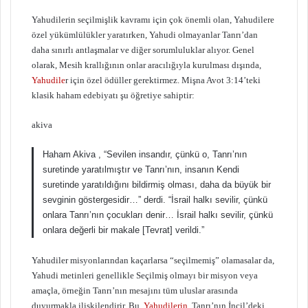
Yahudilerin seçilmişlik kavramı için çok önemli olan, Yahudilere
özel yükümlülükler yaratırken, Yahudi olmayanlar Tanrı’dan
daha sınırlı antlaşmalar ve diğer sorumluluklar alıyor. Genel
olarak, Mesih krallığının onlar aracılığıyla kurulması dışında,
Yahudile
r için özel ödüller gerektirmez. Mişna Avot 3:14’teki
klasik haham edebiyatı şu öğretiye sahiptir:
akiva
Haham Akiva , “Sevilen insandır, çünkü o, Tanrı’nın
suretinde yaratılmıştır ve Tanrı’nın, insanın Kendi
suretinde yaratıldığını bildirmiş olması, daha da büyük bir
sevginin göstergesidir…” derdi. “İsrail halkı sevilir, çünkü
onlara Tanrı’nın çocukları denir… İsrail halkı sevilir, çünkü
onlara değerli bir makale [Tevrat] verildi.”
Yahudiler misyonlarından kaçarlarsa “seçilmemiş” olamasalar da,
Yahudi metinleri genellikle Seçilmiş olmayı bir misyon veya
amaçla, örneğin Tanrı’nın mesajını tüm uluslar arasında
duyurmakla ilişkilendirir. Bu,
Yahudilerin
, Tanrı’nın İncil’deki