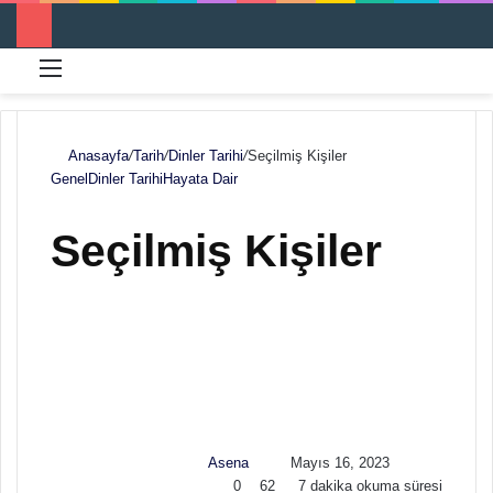
Menü
Ar
Anasayfa
/
Tarih
/
Dinler Tarihi
/
Seçilmiş Kişiler
Genel
Dinler Tarihi
Hayata Dair
Seçilmiş Kişiler
F
B
o
i
l
r
l
e
o
-
w
p
Asena
Mayıs 16, 2023
o
o
0
62
7 dakika okuma süresi
n
s