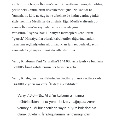
ve Tanrı’nın bugün İbrahim’e verdiği vaatlerin mirasçıları olduğu
şeklindeki konumlarını desteklemek için: “Ne Yahudi ne
Yunanlı, ne köle ne özgür, ne erkek ne de kadın vardır; çünkü
sizler hepiniz Mesih İsa’da birsiniz. Eğer Mesih’e aitseniz , o
zaman İbrahim’in soyundansınız ve vaade göre
varissiniz.” Ayrıca, bazı Hıristiyan mezhepleri kendilerini
“gerçek” Hıristiyanlar olarak kabul ettiler, diğer inananları
Tanrı’nın seçilmişlerine ait olmadıkları için reddederek, aynı
zamanda Seçilmişler olarak da adlandırılırlar.
Vahiy Kitabının Yeni Yeruşalim’i 144.000 aziz içerir ve bunların
12.000’i İsrail kabilelerinin her birinden gelir.
Vahiy Kitabı, İsrail kabilelerinden Seçilmiş olarak seçilecek olan
144.000 kişiden söz eder. Üç defa zikredilirler:
Vahiy 7:3-8—”Biz Allah’ın kullarını alınlarına
mühürledikten sonra yere, denize ve ağaçlara zarar
vermeyin. Mühürlenenlerin sayısını yüz kırk dört bin
olarak duydum. İsrailoğullarının her oymağından