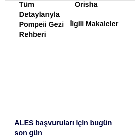
ü
r
Tüm
Orisha
m
i
Detaylarıyla
D
s
e
h
İlgili Makaleler
Pompeii Gezi
t
a
Rehberi
a
y
l
a
r
ı
y
l
a
P
o
m
p
e
ALES başvuruları için bugün
i
son gün
i
G