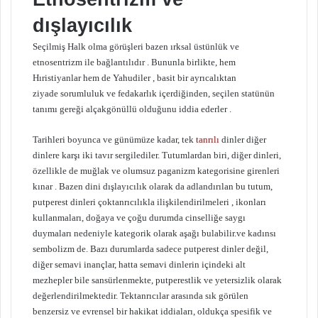
dışlayıcılık
Seçilmiş Halk olma görüşleri bazen ırksal üstünlük ve
etnosentrizm ile bağlantılıdır . Bununla birlikte, hem
Hıristiyanlar hem de Yahudiler , basit bir ayrıcalıktan
ziyade sorumluluk ve fedakarlık içerdiğinden, seçilen statünün
tanımı gereği alçakgönüllü olduğunu iddia ederler .
Tarihleri ​​boyunca ve günümüze kadar, tek
tanrılı
dinler diğer
dinlere karşı iki tavır sergilediler. Tutumlardan biri, diğer dinleri,
özellikle de muğlak ve olumsuz paganizm kategorisine girenleri
kınar . Bazen dini dışlayıcılık olarak da adlandırılan bu tutum,
putperest dinleri çoktanrıcılıkla ilişkilendirilmeleri , ikonları
kullanmaları, doğaya ve çoğu durumda cinselliğe saygı
duymaları nedeniyle kategorik olarak aşağı bulabilir.ve kadınsı
sembolizm de. Bazı durumlarda sadece putperest dinler değil,
diğer semavi inançlar, hatta semavi dinlerin içindeki alt
mezhepler bile sansürlenmekte, putperestlik ve yetersizlik olarak
değerlendirilmektedir. Tektanrıcılar arasında sık görülen
benzersiz ve evrensel bir hakikat iddiaları, oldukça spesifik ve