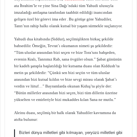
ata İbrahim’le ve yine Sina Dağı’ndaki tüm Yahudi ulusuyla
imzaladığı antlaşma tarafından taahhüt edildiği inancından
gelişen özel bir görevi ima eder . Bu görüşe göre Yahudiler,
Tanrı’nın rahip halkı olarak kutsal bir yaşam sürmekle suçlanıyor.
Yahudi dua kitabında (Siddur), seçilmişlikten birkaç şekilde
bahsedilir. Örneğin, Tevrat’ı okumanın nimeti şu şekildedir:
“Tüm uluslar arasından bizi seçen ve bize Tora’sını bahşeden,
evrenin Kralı, Tanrımız Rab, sana övgüler olsun.” Şabat gününün
bir kadeh şarapla başlatıldığı bir kutsama duası olan Kiddush’ta
metin şu şekildedir: “Çünkü sen bizi seçtin ve tüm uluslar
arasından bizi kutsal kıldın ve bize sevgi mirası olarak Şabat’ı
verdin ve lütuf…” Bayramlarda okunan Kiduş’ta şöyle der:
“Bütün milletler arasından bizi seçen, bizi tüm dillerin üzerine
yükselten ve emirleriyle bizi mukaddes kılan Sana ne mutlu.”
Aleinu duası, seçilmiş bir halk olarak Yahudiler kavramına da
atıfta bulunur:
Bizleri dünya milletleri gibi kılmayan, yeryüzü milletleri gibi