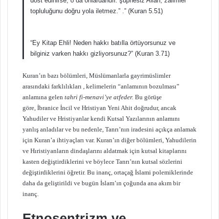
dost edinirse, o da onlardandır. şüphesiz Allah, zalimler
topluluğunu doğru yola iletmez.” .” (Kuran 5.51)
“Ey Kitap Ehli! Neden hakkı batılla örtüyorsunuz ve
bilginiz varken hakkı gizliyorsunuz?” (Kuran 3.71)
Kuran’ın bazı bölümleri, Müslümanlarla gayrimüslimler
arasındaki farklılıkları , kelimelerin “anlamının bozulması”
anlamına gelen
tahri fi-menavi’ye atfeder.
Bu görüşe
göre, İbranice İncil ve Hristiyan Yeni Ahit doğrudur, ancak
Yahudiler ve Hristiyanlar kendi Kutsal Yazılarının anlamını
yanlış anladılar ve bu nedenle, Tanrı’nın iradesini açıkça anlamak
için Kuran’a ihtiyaçları var. Kuran’ın diğer bölümleri, Yahudilerin
ve Hıristiyanların dindaşlarını aldatmak için kutsal kitaplarını
kasten değiştirdiklerini ve böylece Tanrı’nın kutsal sözlerini
değiştirdiklerini öğretir. Bu inanç, ortaçağ İslami polemiklerinde
daha da geliştirildi ve bugün İslam’ın çoğunda ana akım bir
inanç.
Etnosentrizm ve