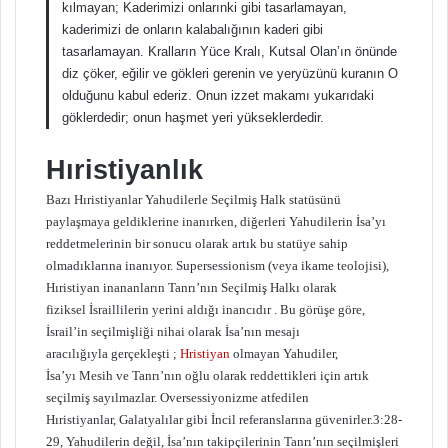
kılmayan; Kaderimizi onlarınki gibi tasarlamayan,
kaderimizi de onların kalabalığının kaderi gibi
tasarlamayan. Kralların Yüce Kralı, Kutsal Olan’ın önünde
diz çöker, eğilir ve gökleri gerenin ve yeryüzünü kuranın O
olduğunu kabul ederiz. Onun izzet makamı yukarıdaki
göklerdedir; onun haşmet yeri yükseklerdedir.
Hıristiyanlık
Bazı Hıristiyanlar Yahudilerle Seçilmiş Halk statüsünü
paylaşmaya geldiklerine inanırken, diğerleri Yahudilerin İsa’yı
reddetmelerinin bir sonucu olarak artık bu statüye sahip
olmadıklarına inanıyor. Supersessionism (veya ikame teolojisi),
Hıristiyan inananların Tanrı’nın Seçilmiş Halkı olarak
fiziksel İsraillilerin yerini aldığı inancıdır . Bu görüşe göre,
İsrail’in seçilmişliği nihai olarak İsa’nın mesajı
aracılığıyla gerçekleşti ;
Hristiyan
olmayan Yahudiler,
İsa’yı Mesih ve Tanrı’nın oğlu olarak reddettikleri için artık
seçilmiş sayılmazlar. Oversessiyonizme atfedilen
Hıristiyanlar, Galatyalılar gibi İncil referanslarına güvenirler.3:28-
29, Yahudilerin değil, İsa’nın takipçilerinin Tanrı’nın seçilmişleri