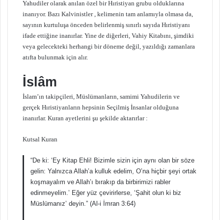
Yahudiler olarak anılan özel bir Hıristiyan grubu olduklarına
inanıyor. Bazı Kalvinistler , kelimenin tam anlamıyla olmasa da,
sayının kurtuluşa önceden belirlenmiş sınırlı sayıda Hıristiyanı
ifade ettiğine inanırlar. Yine de diğerleri, Vahiy Kitabını, şimdiki
veya gelecekteki herhangi bir döneme değil, yazıldığı zamanlara
atıfta bulunmak için alır.
İslâm
İslam’ın takipçileri, Müslümanların, samimi Yahudilerin ve
gerçek Hıristiyanların hepsinin Seçilmiş İnsanlar olduğuna
inanırlar. Kuran ayetlerini şu şekilde aktarırlar :
Kutsal Kuran
“De ki: ‘Ey Kitap Ehli! Bizimle sizin için aynı olan bir söze
gelin: Yalnızca Allah’a kulluk edelim, O’na hiçbir şeyi ortak
koşmayalım ve Allah’ı bırakıp da birbirimizi rabler
edinmeyelim.’ Eğer yüz çevirirlerse, ‘Şahit olun ki biz
Müslümanız’ deyin.” (Al-i İmran 3:64)