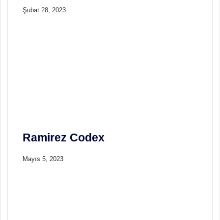
e
Şubat 28, 2023
z
i
R
e
h
b
e
r
i
Ramirez Codex
Mayıs 5, 2023