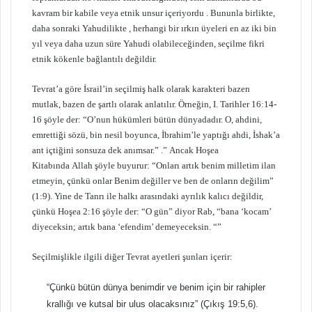
kavram bir kabile veya etnik unsur içeriyordu . Bununla birlikte,
daha sonraki Yahudilikte , herhangi bir ırkın üyeleri en az iki bin
yıl veya daha uzun süre Yahudi olabileceğinden, seçilme fikri
etnik kökenle bağlantılı değildir.
Tevrat’a göre İsrail’in seçilmiş halk olarak karakteri bazen
mutlak, bazen de şartlı olarak anlatılır. Örneğin, I. Tarihler 16:14-
16 şöyle der: “O’nun hükümleri bütün dünyadadır. O, ahdini,
emrettiği sözü, bin nesil boyunca, İbrahim’le yaptığı ahdi, İshak’a
ant içtiğini sonsuza dek anımsar.” .” Ancak Hoşea
Kitabında Allah şöyle buyurur: “Onları artık benim milletim ilan
etmeyin, çünkü onlar Benim değiller ve ben de onların değilim”
(1:9). Yine de Tanrı ile halkı arasındaki ayrılık kalıcı değildir,
çünkü Hoşea 2:16 şöyle der: “O gün” diyor Rab, “bana ‘kocam’
diyeceksin; artık bana ‘efendim’ demeyeceksin. “”
Seçilmişlikle ilgili diğer Tevrat ayetleri şunları içerir:
“Çünkü bütün dünya benimdir ve benim için bir rahipler
krallığı ve kutsal bir ulus olacaksınız” (Çıkış 19:5,6).