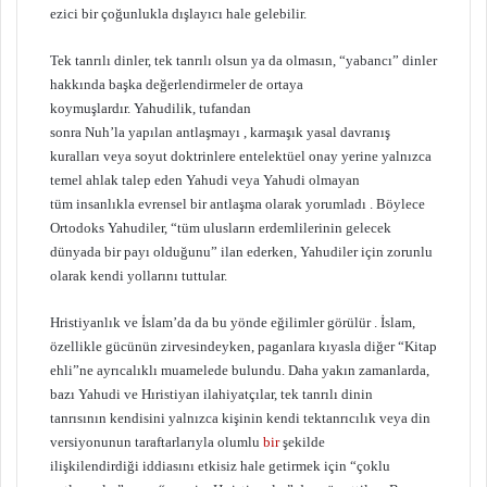
ezici bir çoğunlukla dışlayıcı hale gelebilir.
Tek tanrılı dinler, tek tanrılı olsun ya da olmasın, “yabancı” dinler
hakkında başka değerlendirmeler de ortaya
koymuşlardır. Yahudilik, tufandan
sonra Nuh’la yapılan antlaşmayı , karmaşık yasal davranış
kuralları veya soyut doktrinlere entelektüel onay yerine yalnızca
temel ahlak talep eden Yahudi veya Yahudi olmayan
tüm insanlıkla evrensel bir antlaşma olarak yorumladı . Böylece
Ortodoks Yahudiler, “tüm ulusların erdemlilerinin gelecek
dünyada bir payı olduğunu” ilan ederken, Yahudiler için zorunlu
olarak kendi yollarını tuttular.
Hristiyanlık ve İslam’da da bu yönde eğilimler görülür . İslam,
özellikle gücünün zirvesindeyken, paganlara kıyasla diğer “Kitap
ehli”ne ayrıcalıklı muamelede bulundu. Daha yakın zamanlarda,
bazı Yahudi ve Hıristiyan ilahiyatçılar, tek tanrılı dinin
tanrısının kendisini yalnızca kişinin kendi tektanrıcılık veya din
versiyonunun taraftarlarıyla olumlu
bir
şekilde
ilişkilendirdiği iddiasını etkisiz hale getirmek için “çoklu