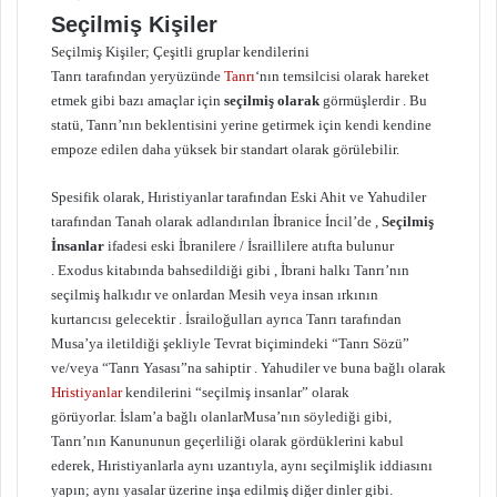
Seçilmiş Kişiler
Seçilmiş Kişiler; Çeşitli gruplar kendilerini
Tanrı tarafından yeryüzünde
Tanrı
‘nın temsilcisi olarak hareket
etmek gibi bazı amaçlar için
seçilmiş olarak
görmüşlerdir . Bu
statü, Tanrı’nın beklentisini yerine getirmek için kendi kendine
empoze edilen daha yüksek bir standart olarak görülebilir.
Spesifik olarak, Hıristiyanlar tarafından Eski Ahit ve Yahudiler
tarafından Tanah olarak adlandırılan İbranice İncil’de ,
Seçilmiş
İnsanlar
ifadesi eski İbranilere / İsraillilere atıfta bulunur
. Exodus kitabında bahsedildiği gibi , İbrani halkı Tanrı’nın
seçilmiş halkıdır ve onlardan Mesih veya insan ırkının
kurtarıcısı gelecektir . İsrailoğulları ayrıca Tanrı tarafından
Musa’ya iletildiği şekliyle Tevrat biçimindeki “Tanrı Sözü”
ve/veya “Tanrı Yasası”na sahiptir . Yahudiler ve buna bağlı olarak
Hristiyanlar
kendilerini “seçilmiş insanlar” olarak
görüyorlar. İslam’a bağlı olanlar
Musa’nın söylediği gibi,
Tanrı’nın Kanununun geçerliliği olarak gördüklerini kabul
ederek, Hıristiyanlarla aynı uzantıyla, aynı seçilmişlik iddiasını
yapın; aynı yasalar üzerine inşa edilmiş diğer dinler gibi.