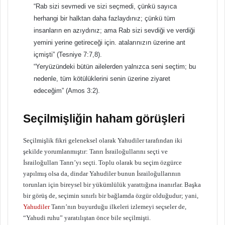
“Rab sizi sevmedi ve sizi seçmedi, çünkü sayıca
herhangi bir halktan daha fazlaydınız; çünkü tüm
insanların en azıydınız; ama Rab sizi sevdiği ve verdiği
yemini yerine getireceği için. atalarınızın üzerine ant
içmişti” (Tesniye 7:7,8).
“Yeryüzündeki bütün ailelerden yalnızca seni seçtim; bu
nedenle, tüm kötülüklerini senin üzerine ziyaret
edeceğim” (Amos 3:2).
Seçilmişliğin haham görüşleri
Seçilmişlik fikri geleneksel olarak Yahudiler tarafından iki
şekilde yorumlanmıştır: Tanrı İsrailoğullarını seçti ve
İsrailoğulları Tanrı’yı ​​seçti. Toplu olarak bu seçim özgürce
yapılmış olsa da, dindar Yahudiler bunun İsrailoğullarının
torunları için bireysel bir yükümlülük yarattığına inanırlar. Başka
bir görüş de, seçimin sınırlı bir bağlamda özgür olduğudur; yani,
Yahudiler
Tanrı’nın buyurduğu ilkeleri izlemeyi seçseler de,
“Yahudi ruhu” yaratılıştan önce bile seçilmişti.