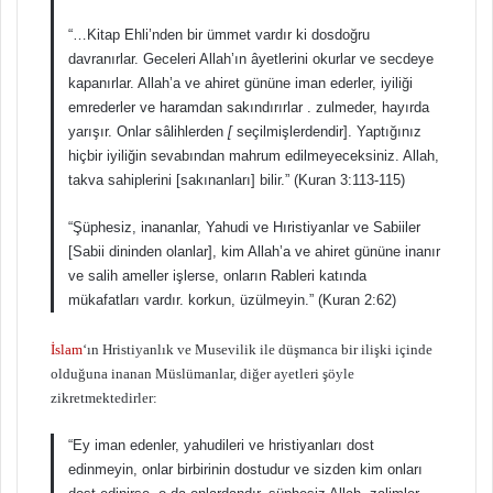
“…Kitap Ehli’nden bir ümmet vardır ki dosdoğru
davranırlar. Geceleri Allah’ın âyetlerini okurlar ve secdeye
kapanırlar. Allah’a ve ahiret gününe iman ederler, iyiliği
emrederler ve haramdan sakındırırlar . zulmeder, hayırda
yarışır. Onlar sâlihlerden
[
seçilmişlerdendir]. Yaptığınız
hiçbir iyiliğin sevabından mahrum edilmeyeceksiniz. Allah,
takva sahiplerini [sakınanları] bilir.” (Kuran 3:113-115)
“Şüphesiz, inananlar, Yahudi ve Hıristiyanlar ve Sabiiler
[Sabii dininden olanlar], kim Allah’a ve ahiret gününe inanır
ve salih ameller işlerse, onların Rableri katında
mükafatları vardır. korkun, üzülmeyin.” (Kuran 2:62)
İslam
‘ın Hristiyanlık ve Musevilik ile düşmanca bir ilişki içinde
olduğuna inanan Müslümanlar, diğer ayetleri şöyle
zikretmektedirler:
“Ey iman edenler, yahudileri ve hristiyanları dost
edinmeyin, onlar birbirinin dostudur ve sizden kim onları