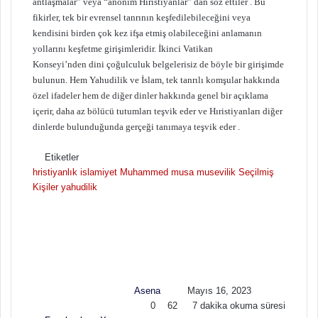
antlaşmalar” veya “anonim Hıristiyanlar” dan söz ettiler . Bu
fikirler, tek bir evrensel tanrının keşfedilebileceğini veya
kendisini birden çok kez ifşa etmiş olabileceğini anlamanın
yollarını keşfetme girişimleridir. İkinci Vatikan
Konseyi’nden dini çoğulculuk belgeleri
siz de böyle bir girişimde
bulunun. Hem Yahudilik ve İslam, tek tanrılı komşular hakkında
özel ifadeler hem de diğer dinler hakkında genel bir açıklama
içerir, daha az bölücü tutumları teşvik eder ve Hıristiyanları diğer
dinlerde bulunduğunda gerçeği tanımaya teşvik eder .
Etiketler
hristiyanlık
islamiyet
Muhammed
musa
musevilik
Seçilmiş
Kişiler
yahudilik
F
B
o
i
l
r
l
e
o
-
w
p
Asena
Mayıs 16, 2023
o
o
0
62
7 dakika okuma süresi
n
s