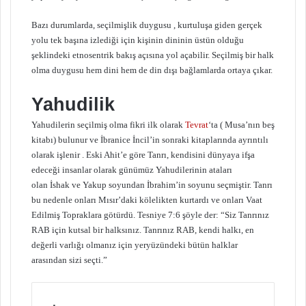
Bazı durumlarda, seçilmişlik duygusu , kurtuluşa giden gerçek
yolu tek başına izlediği için kişinin dininin üstün olduğu
şeklindeki etnosentrik bakış açısına yol açabilir. Seçilmiş bir halk
olma duygusu hem dini hem de din dışı bağlamlarda ortaya çıkar.
Yahudilik
Yahudilerin seçilmiş olma fikri ilk olarak
Tevrat
‘ta ( Musa’nın beş
kitabı) bulunur ve İbranice İncil’in sonraki kitaplarında ayrıntılı
olarak işlenir . Eski Ahit’e göre Tanrı, kendisini dünyaya ifşa
edeceği insanlar olarak günümüz Yahudilerinin ataları
olan İshak ve Yakup soyundan İbrahim’in soyunu seçmiştir. Tanrı
bu nedenle onları Mısır’daki kölelikten kurtardı ve onları Vaat
Edilmiş Topraklara götürdü. Tesniye 7:6 şöyle der: “Siz Tanrınız
RAB için kutsal bir halksınız. Tanrınız RAB, kendi halkı, en
değerli varlığı olmanız için yeryüzündeki bütün halklar
arasından sizi seçti.”