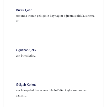
Burak Çetin
sonunda thorun çekiçinin kaynağını öğrenmiş olduk. sinema
dü...
Oğuzhan Çelik
aşk bir çiledir...
Gülşah Korkut
aşk hikayeleri her zaman hüzünlüdür. keşke sonları her
zaman...