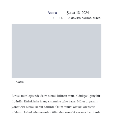
o
-
w
p
Asena
Şubat 13, 2024
o
o
0
66
3 dakika okuma süresi
n
s
X
t
a
g
ö
n
d
e
r
m
e
k
Satre
Etrüsk mitolojisinde Satre olarak bilinen tanrı, oldukça ilginç bir
figürdür. Etrüsklerin inanç sistemine göre Satre, ölüler diyarının
yöneticisi olarak kabul edilirdi. Ölüm tanrısı olarak, ölenlerin
ruhlarını kabul eder ve onları ölümden sonraki yaşama hazırlardı.