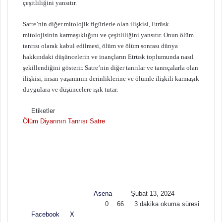
çeşitliliğini yansıtır.
Satre’nin diğer mitolojik figürlerle olan ilişkisi, Etrüsk
mitolojisinin karmaşıklığını ve çeşitliliğini yansıtır. Onun ölüm
tanrısı olarak kabul edilmesi, ölüm ve ölüm sonrası dünya
hakkındaki düşüncelerin ve inançların Etrüsk toplumunda nasıl
şekillendiğini gösterir. Satre’nin diğer tanrılar ve tanrıçalarla olan
ilişkisi, insan yaşamının derinliklerine ve ölümle ilişkili karmaşık
duygulara ve düşüncelere ışık tutar.
Etiketler
Ölüm Diyarının Tanrısı
Satre
F
B
o
i
l
r
l
e
o
-
w
p
Asena
Şubat 13, 2024
o
o
0
66
3 dakika okuma süresi
n
s
Facebook
X
L
T
P
R
V
E
Y
X
t