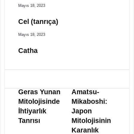
Mayıs 18, 2023
Cel (tanrıça)
Mayıs 18, 2023
Catha
G
A
e
m
Geras Yunan
Amatsu-
r
a
Mitolojisinde
Mikaboshi:
a
t
s
s
İhtiyarlık
Japon
Y
u
Tanrısı
Mitolojisinin
u
-
n
M
Karanlık
a
i