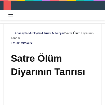
Menü
Ar
Anasayfa
/
Mitolojiler
/
Etrüsk Mitolojisi
/
Satre Ölüm Diyarının
Tanrısı
Etrüsk Mitolojisi
Satre Ölüm
Diyarının Tanrısı
F
B
o
i
l
r
l
e