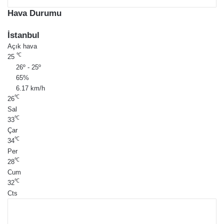
Hava Durumu
İstanbul
Açık hava
℃
25
26º - 25º
65%
6.17 km/h
℃
26
Sal
℃
33
Çar
℃
34
Per
℃
28
Cum
℃
32
Cts