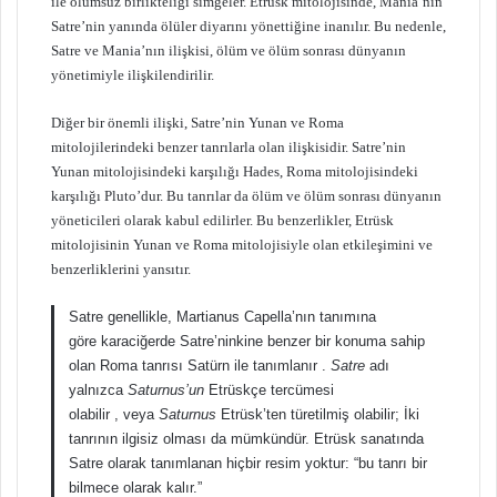
ile ölümsüz birlikteliği simgeler. Etrüsk mitolojisinde, Mania’nın
Satre’nin yanında ölüler diyarını yönettiğine inanılır. Bu nedenle,
Satre ve Mania’nın ilişkisi, ölüm ve ölüm sonrası dünyanın
yönetimiyle ilişkilendirilir.
Diğer bir önemli ilişki, Satre’nin Yunan ve Roma
mitolojilerindeki benzer tanrılarla olan ilişkisidir. Satre’nin
Yunan mitolojisindeki karşılığı Hades, Roma mitolojisindeki
karşılığı Pluto’dur. Bu tanrılar da ölüm ve ölüm sonrası dünyanın
yöneticileri olarak kabul edilirler. Bu benzerlikler, Etrüsk
mitolojisinin Yunan ve Roma mitolojisiyle olan etkileşimini ve
benzerliklerini yansıtır.
Satre genellikle, Martianus Capella’nın tanımına
göre karaciğerde Satre’ninkine benzer bir konuma sahip
olan Roma tanrısı Satürn ile tanımlanır .
Satre
adı
yalnızca
Saturnus’un
Etrüskçe tercümesi
olabilir , veya
Saturnus
Etrüsk’ten türetilmiş olabilir; İki
tanrının ilgisiz olması da mümkündür. Etrüsk sanatında
Satre olarak tanımlanan hiçbir resim yoktur: “bu tanrı bir
bilmece olarak kalır.”