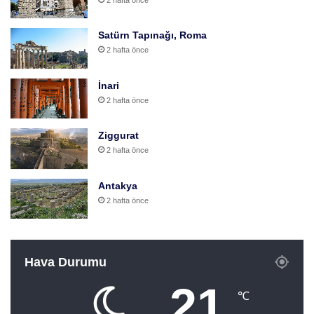
Satürn Tapınağı, Roma
2 hafta önce
İnari
2 hafta önce
Ziggurat
2 hafta önce
Antakya
2 hafta önce
Hava Durumu
21
℃