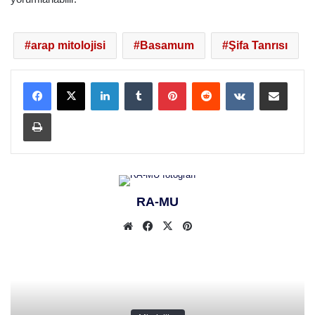
arap mitolojisi
Basamum
Şifa Tanrısı
LinkedIn
Tumblr
Pinterest
Reddit
VKontakte
E-Posta ile paylaş
Yazdır
RA-MU
Web
Facebook
X
Pinterest
sitesi