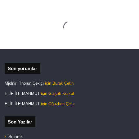
Son yorumlar
Mjölnir: Thorun Çekiçi
için
Burak Çetin
ELİF İLE MAHMUT
için
Gülşah Korkut
ELİF İLE MAHMUT
için
Oğuzhan Çelik
Son Yazılar
Selanik