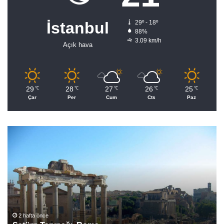
İstanbul
29º - 18º
88%
3.09 km/h
Açık hava
29
28
27
26
25
℃
℃
℃
℃
℃
Çar
Per
Cum
Cts
Paz
Satürn
İna
Tapınağı,
Roma
2 hafta önce