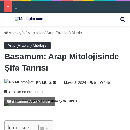
İnari
Menü
Ar
Anasayfa
/
Mitolojiler
/
Arap (Arabian) Mitolojisi
Arap (Arabian) Mitolojisi
Basamum: Arap Mitolojisinde
Şifa Tanrısı
Follow
Bir
RA-MU
Mayıs 8, 2024
0
140
on
e-
3 dakika okuma süresi
X
posta
Basamum: Arap Mitolojisi
göndermek
İçindekiler