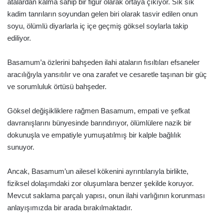
atalardan kalma sahip bir figür olarak ortaya çıkıyor. Sık sık
kadim tanrıların soyundan gelen biri olarak tasvir edilen onun
soyu, ölümlü diyarlarla iç içe geçmiş göksel soylarla takip
ediliyor.
Basamum’a özlerini bahşeden ilahi ataların fısıltıları efsaneler
aracılığıyla yansıtılır ve ona zarafet ve cesaretle taşınan bir güç
ve sorumluluk örtüsü bahşeder.
Göksel değişikliklere rağmen Basamum, empati ve şefkat
davranışlarını bünyesinde barındırıyor, ölümlülere nazik bir
dokunuşla ve empatiyle yumuşatılmış bir kalple bağlılık
sunuyor.
Ancak, Basamum’un ailesel kökenini ayrıntılarıyla birlikte,
fiziksel dolaşımdaki zor oluşumlara benzer şekilde koruyor.
Mevcut saklama parçalı yapısı, onun ilahi varlığının korunması
anlayışımızda bir arada bırakılmaktadır.