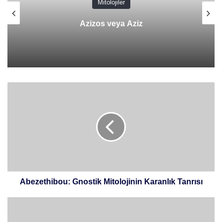
Mitolojiler
Azizos veya Aziz
Abezethibou:
Gnostik
Mitolojinin
Karanlık
Tanrısı
Abezethibou: Gnostik Mitolojinin Karanlık Tanrısı
William
Wallace