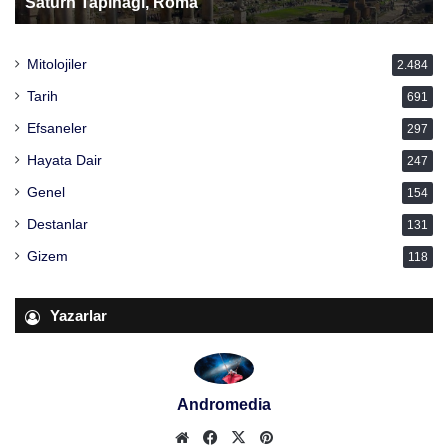
Satürn Tapınağı, Roma
Mitolojiler
2.484
Tarih
691
Efsaneler
297
Hayata Dair
247
Genel
154
Destanlar
131
Gizem
118
Yazarlar
Andromedia
Web
Facebook
X
Pinterest