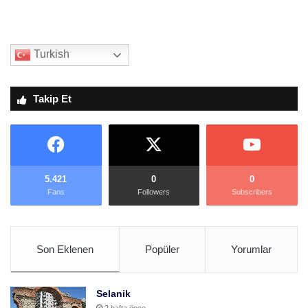
Turkish
Takip Et
5.421
0
0
Fans
Followers
Subscribers
Son Eklenen
Popüler
Yorumlar
Selanik
2 hafta önce