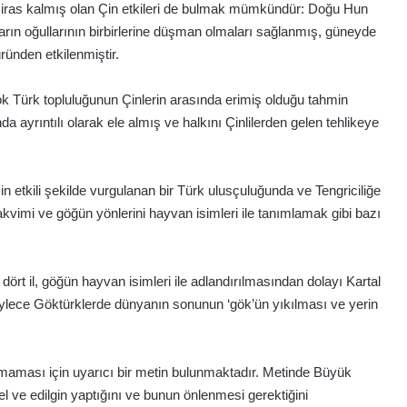
iras kalmış olan Çin etkileri de bulmak mümkündür: Doğu Hun
ın oğullarının birbirlerine düşman olmaları sağlanmış, güneyde
üründen etkilenmiştir.
çok Türk topluluğunun Çinlerin arasında erimiş olduğu tahmin
ında ayrıntılı olarak ele almış ve halkını Çinlilerden gelen tehlikeye
etkili şekilde vurgulanan bir Türk ulusçuluğunda ve Tengriciliğe
kvimi ve göğün yönlerini hayvan isimleri ile tanımlamak gibi bazı
rt il, göğün hayvan isimleri ile adlandırılmasından dolayı Kartal
ır. Böylece Göktürklerde dünyanın sonunun ‘gök’ün yıkılması ve yerin
ılmaması için uyarıcı bir metin bulunmaktadır. Metinde Büyük
 ve edilgin yaptığını ve bunun önlenmesi gerektiğini