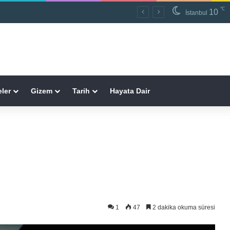
℃
10
İstanbul
ler
Gizem
Tarih
Hayata Dair
1
47
2 dakika okuma süresi