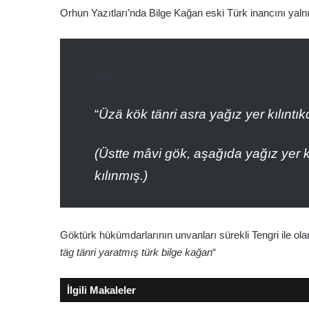
Orhun Yazıtları’nda Bilge Kağan eski Türk inancını yalnı
Selanik
“
Üzä kök tänri asra yağız yer kılıntıkd
(Üstte mâvi gök, aşağıda yağız yer k
Ağustos 29, 2025
kılınmış.)
Selanik
Göktürk hükümdarlarının unvanları sürekli Tengri ile olan
täg tänri yaratmış türk bilge kağan
“
İlgili Makaleler