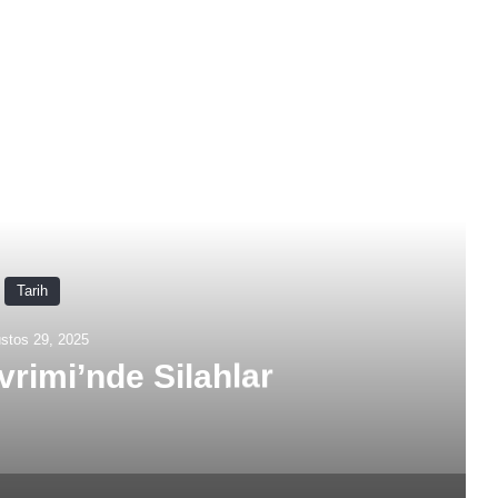
rakini Oku
Tarih
stos 29, 2025
İmparatorluğu