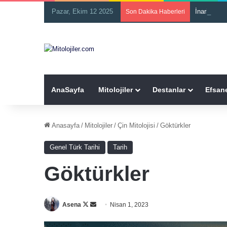
Pazar, Ekim 12 2025
İnari
Son Dakika Haberleri
AnaSayfa
Mitolojiler
Destanlar
Efsane
Anasayfa
/
Mitolojiler
/
Çin Mitolojisi
/
Göktürkler
Genel Türk Tarihi
Tarih
Göktürkler
Follow
Bir
Asena
Nisan 1, 2023
on
e-