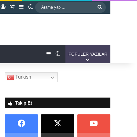
Kayıt Ol
Rastgele Makale
Kenar Bölmesi
Dış görünümü değiştir
Arama
yap
...
Kenar Bölmesi
Dış görünümü değiştir
POPÜLER YAZILAR
Turkish
Takip Et