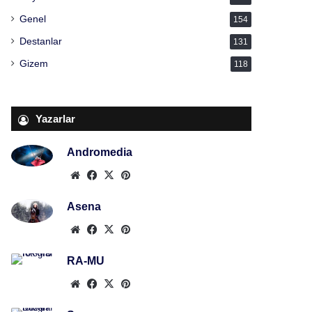
Genel
154
Destanlar
131
Gizem
118
Yazarlar
Andromedia
Web
Facebook
X
Pinterest
sitesi
Asena
Web
Facebook
X
Pinterest
sitesi
RA-MU
Web
Facebook
X
Pinterest
sitesi