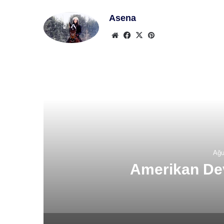
Asena
Web
Facebook
X
Pinterest
sitesi
Son
Ağu
Portekiz 