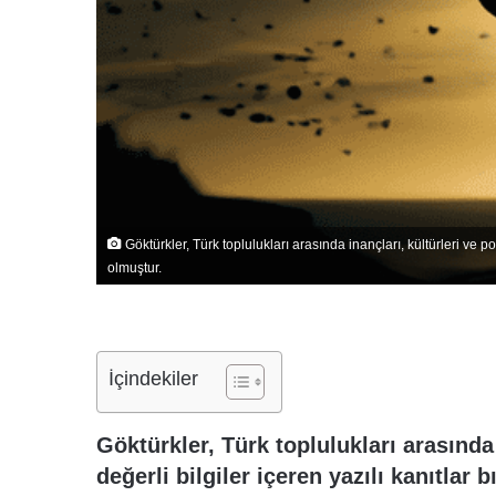
Göktürkler, Türk toplulukları arasında inançları, kültürleri ve pol
olmuştur.
İçindekiler
Göktürkler, Türk toplulukları arasında 
değerli bilgiler içeren yazılı kanıtlar 