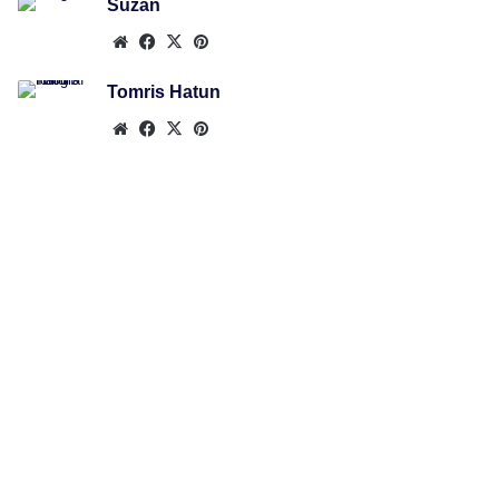
Suzan
Web
Facebook
X
Pinterest
sitesi
Tomris Hatun
Web
Facebook
X
Pinterest
sitesi