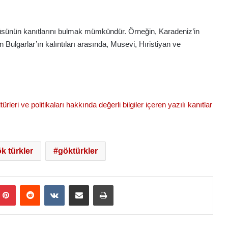
örüsünün kanıtlarını bulmak mümkündür. Örneğin, Karadeniz’in
n Bulgarlar’ın kalıntıları arasında, Musevi, Hıristiyan ve
ürleri ve politikaları hakkında değerli bilgiler içeren yazılı kanıtlar
k türkler
göktürkler
mblr
Pinterest
Reddit
VKontakte
E-Posta ile paylaş
Yazdır