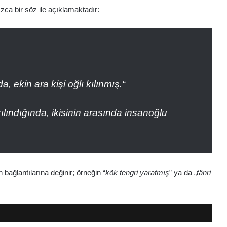
zca bir söz ile açıklamaktadır:
Satürn
Tapınağı,
Roma
a, ekin ara kişi oğlı kılınmış.“
ılındığında, ikisinin arasında insanoğlu
Ağustos 29, 2025
Satürn Tapınağı, Roma
 bağlantılarına değinir; örneğin “
kök tengri yaratmış
” ya da „
tänri