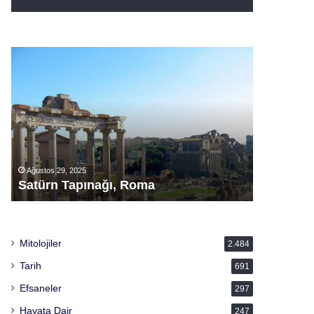
İnari
Ziggurat
Ağustos 29, 2025
Ağustos 29, 
İnari
Ziggurat
Mitolojiler
2.484
Tarih
691
Efsaneler
297
Hayata Dair
247