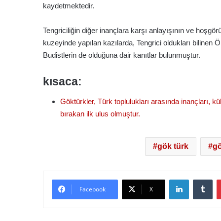
kaydetmektedir.
Tengriciliğin diğer inançlara karşı anlayışının ve hoşg
kuzeyinde yapılan kazılarda, Tengrici oldukları bilinen Ö
Budistlerin de olduğuna dair kanıtlar bulunmuştur.
kısaca:
Göktürkler, Türk toplulukları arasında inançları, kült
bırakan ilk ulus olmuştur.
gök türk
gö
LinkedIn
Tu
Facebook
X