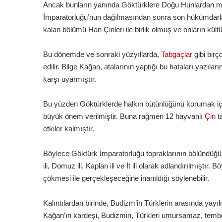
Ancak bunların yanında Göktürklere Doğu Hunlardan m
İmparatorluğu’nun dağılmasından sonra son hükümdarlar
kalan bölümü Han Çinleri ile birlik olmuş ve onların kült
Bu dönemde ve sonraki yüzyıllarda,
Tabgaçlar
gibi bir
edilir. Bilge Kağan, atalarının yaptığı bu hataları yazılar
karşı uyarmıştır.
Bu yüzden Göktürklerde halkın bütünlüğünü korumak için 
büyük önem verilmiştir. Buna rağmen 12 hayvanlı
Çin
ta
etkiler kalmıştır.
Böylece Göktürk İmparatorluğu topraklarının bölündüğü dö
ili, Domuz ili, Kaplan ili ve İt ili olarak adlandırılmışt
çökmesi ile gerçekleşeceğine inanıldığı söylenebilir.
Kalıntılardan birinde, Budizm’in Türklerin arasında yay
Kağan’ın kardeşi, Budizmin, Türkleri umursamaz, tembel