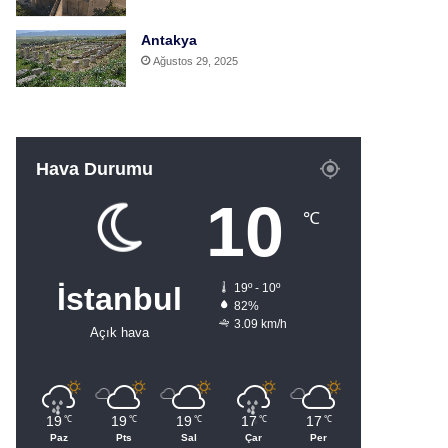
Antakya
Ağustos 29, 2025
Hava Durumu
10
℃
İstanbul
19º - 10º
82%
3.09 km/h
Açık hava
19
19
19
17
17
℃
℃
℃
℃
℃
Paz
Pts
Sal
Çar
Per