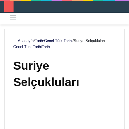
Menü
Ar
Anasayfa
/
Tarih
/
Genel Türk Tarihi
/
Suriye Selçukluları
Genel Türk Tarihi
Tarih
Suriye
Selçukluları
F
B
o
i
l
r
l
e
o
-