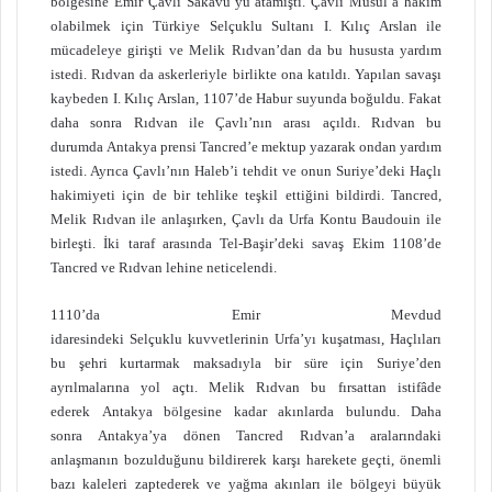
bölgesine Emir Çavlı Sakavu’yu atamıştı. Çavlı Musul’a hâkim
olabilmek için Türkiye Selçuklu Sultanı I. Kılıç Arslan ile
mücadeleye girişti ve Melik Rıdvan’dan da bu hususta yardım
istedi. Rıdvan da askerleriyle birlikte ona katıldı. Yapılan savaşı
kaybeden I. Kılıç Arslan, 1107’de Habur suyunda boğuldu. Fakat
daha sonra Rıdvan ile Çavlı’nın arası açıldı. Rıdvan bu
durumda Antakya prensi Tancred’e mektup yazarak ondan yardım
istedi. Ayrıca Çavlı’nın Haleb’i tehdit ve onun Suriye’deki Haçlı
hakimiyeti için de bir tehlike teşkil ettiğini bildirdi. Tancred,
Melik Rıdvan ile anlaşırken, Çavlı da Urfa Kontu Baudouin ile
birleşti. İki taraf arasında Tel-Başir’deki savaş Ekim 1108’de
Tancred ve Rıdvan lehine neticelendi.
1110’da Emir Mevdud
idaresindeki Selçuklu kuvvetlerinin Urfa’yı kuşatması, Haçlıları
bu şehri kurtarmak maksadıyla bir süre için Suriye’den
ayrılmalarına yol açtı. Melik Rıdvan bu fırsattan istifâde
ederek Antakya bölgesine kadar akınlarda bulundu. Daha
sonra Antakya’ya dönen Tancred Rıdvan’a aralarındaki
anlaşmanın bozulduğunu bildirerek karşı harekete geçti, önemli
bazı kaleleri zaptederek ve yağma akınları ile bölgeyi büyük