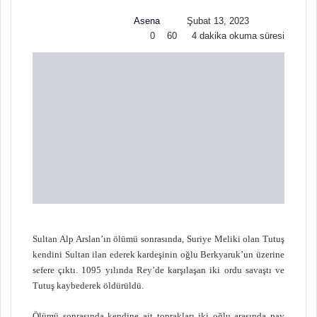
w
p
Asena
Şubat 13, 2023
o
o
0
60
4 dakika okuma süresi
n
s
X
t
a
g
ö
n
d
e
r
m
e
k
Sultan Alp Arslan’ın ölümü sonrasında, Suriye Meliki olan Tutuş
kendini Sultan ilan ederek kardeşinin oğlu Berkyaruk’un üzerine
sefere çıktı. 1095 yılında Rey’de karşılaşan iki ordu savaştı ve
Tutuş kaybederek öldürüldü.
Ölümü sonrasında kendine ait toprakları iki oğlu arasında pay