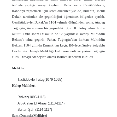
önünde yaptığı savaşı kaybetti. Daha sonra Cenâhüddevle,
Rahbe’yi zaptetmek için sefer düzenlediyse de, buranın, Melik
Dukak tarafından ele geçirildiğini öğrenince, bölgeden ayrıldı.
Cenâhüddevle, Dukak’ın 1104 yılında ölümünden sonra, Atabeg
Tuğtegin, önce onun bir yaşındaki oğlu II. Tutuş adına hutbe
okuttu. Daha sonra Dukak’ın on iki yaşındaki kardeşi Muhiddin
Bektaş’ı tahta geçirdi. Fakat, Tuğtegin’den korkan Muhiddin
Bektaş, 1104 yılında Dımaşk’tan kaçtı. Böylece, Suriye Selçuklu
Devletinin Dımaşk Melikliği kolu sona erdi ve yerine Tuğtegin
ailesi Dımaşk Atabeyleri olarak Böriler Hânedânı kuruldu.
Melikler
Tacüddevle Tutuş(1079-1095)
Halep Melikleri
Rıdvan(1095-1113)
Alp Arslan El Ahras (1113-1114)
Sultan Şah (1114-1117)
Şam (Dımaşk) Melikleri