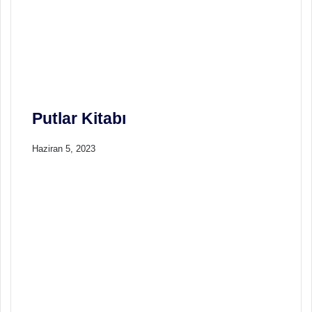
j
i
s
i
Putlar Kitabı
Haziran 5, 2023