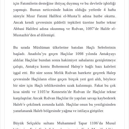
için Fatımilerin desteğine ihtiyaç duymuş ve bu devletle işbirliği
yapmıştı. Bunun neticesinde hakim olduğu yerlerde 4 hafta
süreyle Mısır Fatımi Halîfesi el-Musta’li adına hutbe okuttu.
Ancak kendi çevresinin şiddetli tepkileri üzerine hutbe tekrar
Abbasi Halifesi adına okunmuş ve Rıdvan, 1097’de Halife el-
Mustazhir’den af dilemişti.
Bu sırada Müslüman ülkelerine batıdan Haçlı Seferlerinin
başladı. Anadolu’yu geçen Haçlılar 1098 yılında Antakyayı
aldılar. Haçlılar bundan sonra hakimiyet sahalarını genişletmeye
çalıştı, Antakya kontu Bohemond Halep’e bağlı bazı kaleleri
işgal etti. Bir süre sonra Melik Rıdvan harekete geçerek Halep
çevresinde Haçlıların eline geçen birçok yeri geri aldı, böylece
bir süre için Haçlı tehlikesinden uzak kalınmıştı. Fakat bu çok
kısa sürdü ve 1105’te Kınnesrin’de Rıdvan ile Haçlılar tekrar
karşılaştılar. Ancak Rıdvan Haçlılar ile yapılan savaşı kaybederek
Haleb’e çekilmek zorunda kaldı. Haçlılar onun bu yenilgisinden
yararlanarak Haleb bölgesinde yağma ve istilaya giriştiler.
Büyük Selçuklu sultanı Muhammed Tapar 1106’da Musul