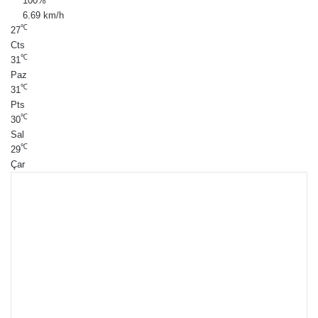
100%
6.69 km/h
℃
27
Cts
℃
31
Paz
℃
31
Pts
℃
30
Sal
℃
29
Çar