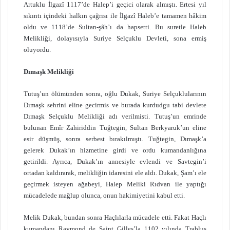
Artuklu İlgazî 1117’de Halep’i geçici olarak almıştı. Ertesi yıl
sıkıntı içindeki halkın çağrısı ile İlgazî Haleb’e tamamen hâkim
oldu ve 1118’de Sultan-şâh’ı da hapsetti. Bu suretle Haleb
Melikliği, dolayısıyla Suriye Selçuklu Devleti, sona ermiş
oluyordu.
Dımaşk Melikliği
Tutuş’un ölümünden sonra, oğlu Dukak, Suriye Selçuklularının
Dımaşk sehrini eline gecirmis ve burada kurdudgu tabi devlete
Dımaşk Selçuklu Melikliği adı verilmisti. Tutuş’un emrinde
bulunan Emîr Zahiriddin Tuğtegin, Sultan Berkyaruk’un eline
esir düşmüş, sonra serbest bırakılmıştı. Tuğtegin, Dımaşk’a
gelerek Dukak’ın hizmetine girdi ve ordu kumandanlığına
getirildi. Ayrıca, Dukak’ın annesiyle evlendi ve Savtegin’i
ortadan kaldırarak, melikliğin idaresini ele aldı. Dukak, Șam’ı ele
geçirmek isteyen ağabeyi, Halep Meliki Rıdvan ile yaptığı
mücadelede mağlup olunca, onun hakimiyetini kabul etti.
Melik Dukak, bundan sonra Haçlılarla mücadele etti. Fakat Haçlı
kumandanı Raymond de Saint Gilles’la 1102 yılında Trablus