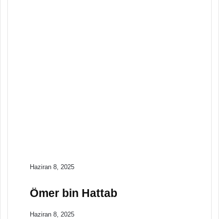
Bereketli Hilal ve
Mezopotamya’da
Tarım
Tarih
Nisan 15, 2025
Baharat Ticareti ve
Keşifler Çağı
Tarih
Nisan 15, 2025
Antik Olimpiyat
Oyunlarının Tarihi
Haziran 8, 2025
Ömer bin Hattab
Haziran 8, 2025