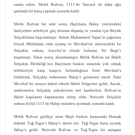
zarara soktu. Melik Rıdvan, 1111’de Tancred ile daha ağır
şartlarda bir barış yapmak zorunda kaldı.
Melik Rıdvan bir süre sonra Haçlıların Halep yöresindeki
faaliyetleri sebebiyle güç duruma düşmüş ve yardım için Büyük
Selçuklulara başvurmuştu. Sultan Muhammed Tapar’ın çağrısına
birçok Müslüman emir uymuş ve Mevdud’un idaresindeki bu
Selçuklu ordusu, Joscelin’in elinde bulunan Tel Başir’i
kuşatmıştı. Fakat sonuç alınamamıştır. Melik Rıdvan ise Haleb
Selçuklu Melikliği’nin Haçlıların baskısı sonunda yok olmak
tehlikesiyle karşı karşıya bulunduğunu Emir Mevdud’a
bildirerek, Selçuklu ordusunun Halep’e gelmesini istedi. Emir
Mevdud bu arzuyu kabul ederek Haleb bölgesine geldi. Ancak,
muhtemelen Selçuklu askerlerinin sert hareketleri, Rıdvan’ın
Haleb kapılarını kapamasına sebep oldu. Neticede Selçuklu
ordusu Eylül 1111’de Halep önünden ayrılmak zorunda kaldı.
Melik Rıdvan gittikçe artan Haçlı baskısı karşısında Dımaşk
hakimi Tuğ-Tegin’i Halep’e davet etti. Tuğ-Tegin buna uyarak
Halep’e geldi. Neticede Rıdvan ve Tuğ-Tegin bir anlaşma