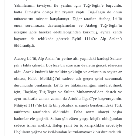
Yakınlarının tavsiyesi ile yardım için Tuğ-Tegin’e başvurdu,
hatta Dımaşk’a dostça bir ziyaret yaptı. Tuğ-Tegin de onun
müracaatını müspet karşılamıştı. Diğer taraftan Atabeg Lü’lü
onun sorumsuzca davranışlarından ve Atabeg Tuğ-Tegin’in
isteğine göre hareket edebileceğinden korkmuş, ayrıca kendi
hayatını da tehlikede görerek Eylül 1114’te Alp Arslan’ı
öldürtmüştü.
Atabeg Lü’lü, Alp Arslan’ın yerine altı yaşındaki kardeşi Sultan-
şâh’ı tahta çıkardı. Böylece bir süre için devletin gerçek idarecisi
oldu. Ancak kudretli bir melikin yokluğu ve ordusunun sayıca az
olması, Haleb Melikliği’ni sadece adı geçen şehri savunmak
durumunda bırakmıştı. Lü’lü ise hükümranlığını sürdürebilmek
için; Haçlılar, Tuğ-Tegin ve Sultan Muhammed’den destek ve
aynı maksatla zaman zaman da Artuklu İlgazî’ye başvuruyordu.
Nihâyet 1117’de Lü’lü bir yolculuk sırasında beraberindeki Türk
müfrezesi tarafından öldürüldü. Daha sonra idareyi başka
hadımlar ele geçirdi. Sultan-şâh zâten yaşça küçük olduğundan
sadece ismen melikti. Halep şehri bu iç karışıklıklar sebebiyle
Haçlıların yağma ve istilâsından kurtulamayacak bir durumda idi.