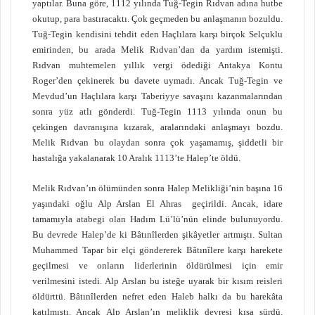
yaptılar. Buna göre, 1112 yılında Tuğ-Tegin Rıdvan adına hutbe
okutup, para bastıracaktı. Çok geçmeden bu anlaşmanın bozuldu.
Tuğ-Tegin kendisini tehdit eden Haçlılara karşı birçok Selçuklu
emirinden, bu arada Melik Rıdvan’dan da yardım istemişti.
Rıdvan muhtemelen yıllık vergi ödediği Antakya Kontu
Roger’den çekinerek bu davete uymadı. Ancak Tuğ-Tegin ve
Mevdud’un Haçlılara karşı Taberiyye savaşını kazanmalarından
sonra yüz atlı gönderdi. Tuğ-Tegin 1113 yılında onun bu
çekingen davranışına kızarak, aralarındaki anlaşmayı bozdu.
Melik Rıdvan bu olaydan sonra çok yaşamamış, şiddetli bir
hastalığa yakalanarak 10 Aralık 1113’te Halep’te öldü.
Melik Rıdvan’ın ölümünden sonra Halep Melikliği’nin başına 16
yaşındaki oğlu Alp Arslan El Ahras geçirildi. Ancak, idare
tamamıyla atabegi olan Hadım Lü’lü’nün elinde bulunuyordu.
Bu devrede Halep’de ki Bâtınîlerden şikâyetler artmıştı. Sultan
Muhammed Tapar bir elçi göndererek Bâtınîlere karşı harekete
geçilmesi ve onların liderlerinin öldürülmesi için emir
verilmesini istedi. Alp Arslan bu isteğe uyarak bir kısım reisleri
öldürttü. Bâtınîlerden nefret eden Haleb halkı da bu harekâta
katılmıştı. Ancak Alp Arslan’ın meliklik devresi kısa sürdü.