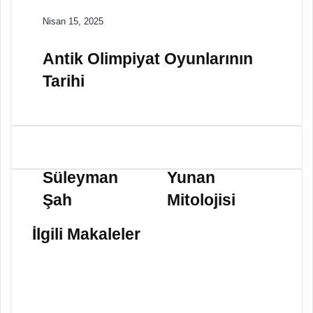
Nisan 15, 2025
Antik Olimpiyat Oyunlarının
Tarihi
S
Y
ü
u
Süleyman
Yunan
l
n
Şah
Mitolojisi
e
a
y
n
m
M
İlgili Makaleler
a
i
n
t
Ş
o
a
l
h
o