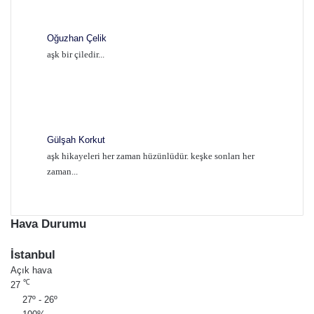
Oğuzhan Çelik
aşk bir çiledir...
Gülşah Korkut
aşk hikayeleri her zaman hüzünlüdür. keşke sonları her
zaman...
Hava Durumu
İstanbul
Açık hava
℃
27
27º - 26º