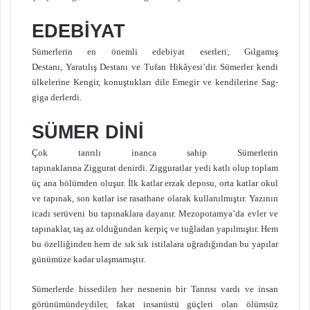
EDEBİYAT
Sümerlerin en önemli edebiyat eserleri; Gılgamış
Destanı, Yaratılış Destanı ve Tufan Hikâyesi’dir. Sümerler kendi
ülkelerine Kengir, konuştukları dile Emegir ve kendilerine Sag-
giga derlerdi.
SÜMER DİNİ
Çok tanrılı inanca sahip Sümerlerin
tapınaklarına Ziggurat denirdi. Zigguratlar yedi katlı olup toplam
üç ana bölümden oluşur. İlk katlar erzak deposu, orta katlar okul
ve tapınak, son katlar ise rasathane olarak kullanılmıştır. Yazının
icadı serüveni bu tapınaklara dayanır. Mezopotamya’da evler ve
tapınaklar, taş az olduğundan kerpiç ve tuğladan yapılmıştır. Hem
bu özelliğinden hem de sık sık istilalara uğradığından bu yapılar
günümüze kadar ulaşmamıştır.
Sümerlerde hissedilen her nesnenin bir Tanrısı vardı ve insan
görünümündeydiler, fakat insanüstü güçleri olan ölümsüz