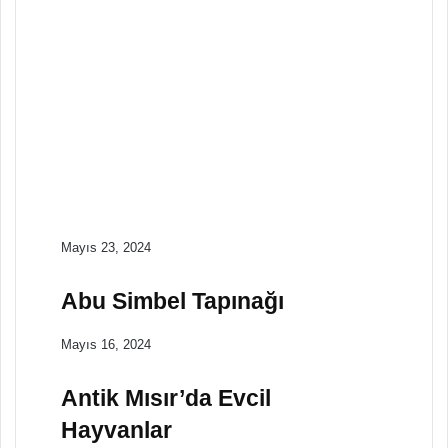
Dünya Tarihi
Nisan 23, 2024
Antik Suriye ve Tarihi
Dünya Tarihi
Nisan 22, 2024
Homer Kimdir? Antik
Yunan Edebiyatının
Büyük Şairi
Mayıs 23, 2024
Abu Simbel Tapınağı
Mayıs 16, 2024
Antik Mısır’da Evcil
Hayvanlar