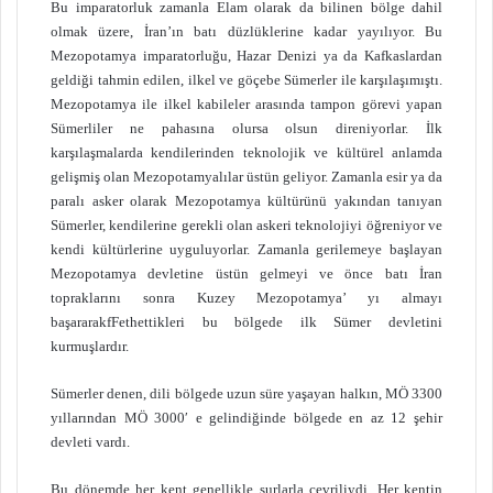
Bu imparatorluk zamanla Elam olarak da bilinen bölge dahil
olmak üzere, İran’ın batı düzlüklerine kadar yayılıyor. Bu
Mezopotamya imparatorluğu, Hazar Denizi ya da Kafkaslardan
geldiği tahmin edilen, ilkel ve göçebe Sümerler ile karşılaşımıştı.
Mezopotamya ile ilkel kabileler arasında tampon görevi yapan
Sümerliler ne pahasına olursa olsun direniyorlar. İlk
karşılaşmalarda kendilerinden teknolojik ve kültürel anlamda
gelişmiş olan Mezopotamyalılar üstün geliyor. Zamanla esir ya da
paralı asker olarak Mezopotamya kültürünü yakından tanıyan
Sümerler, kendilerine gerekli olan askeri teknolojiyi öğreniyor ve
kendi kültürlerine uyguluyorlar. Zamanla gerilemeye başlayan
Mezopotamya devletine üstün gelmeyi ve önce batı İran
topraklarını sonra Kuzey Mezopotamya’ yı almayı
başararakfFethettikleri bu bölgede ilk Sümer devletini
kurmuşlardır.
Sümerler denen, dili bölgede uzun süre yaşayan halkın, MÖ 3300
yıllarından MÖ 3000′ e gelindiğinde bölgede en az 12 şehir
devleti vardı.
Bu dönemde her kent genellikle surlarla çevriliydi. Her kentin