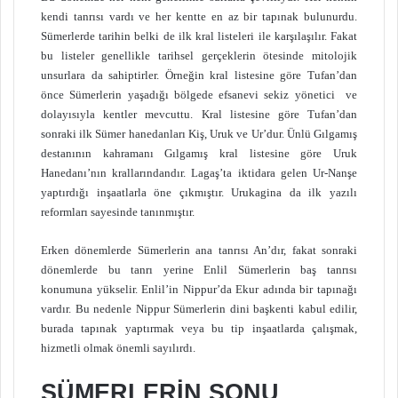
kendi tanrısı vardı ve her kentte en az bir tapınak bulunurdu.
Sümerlerde tarihin belki de ilk kral listeleri ile karşılaşılır. Fakat
bu listeler genellikle tarihsel gerçeklerin ötesinde mitolojik
unsurlara da sahiptirler. Örneğin kral listesine göre Tufan’dan
önce Sümerlerin yaşadığı bölgede efsanevi sekiz yönetici ve
dolayısıyla kentler mevcuttu. Kral listesine göre Tufan’dan
sonraki ilk Sümer hanedanları Kiş, Uruk ve Ur’dur. Ünlü Gılgamış
destanının kahramanı Gılgamış kral listesine göre Uruk
Hanedanı’nın krallarındandır. Lagaş’ta iktidara gelen Ur-Nanşe
yaptırdığı inşaatlarla öne çıkmıştır. Urukagina da ilk yazılı
reformları sayesinde tanınmıştır.
Erken dönemlerde Sümerlerin ana tanrısı An’dır, fakat sonraki
dönemlerde bu tanrı yerine Enlil Sümerlerin baş tanrısı
konumuna yükselir. Enlil’in Nippur’da Ekur adında bir tapınağı
vardır. Bu nedenle Nippur Sümerlerin dini başkenti kabul edilir,
burada tapınak yaptırmak veya bu tip inşaatlarda çalışmak,
hizmetli olmak önemli sayılırdı.
SÜMERLERİN SONU