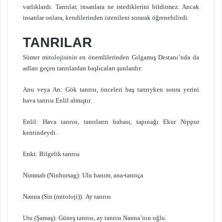
varlıklardı. Tanrılar, insanlara ne istediklerini bildirmez. Ancak
insanlar onlara, kendilerinden istenileni sorarak öğrenebilirdi.
TANRILAR
Sümer mitolojisinin en önemlilerinden Gılgamış Destanı’nda da
adları geçen tanrılardan başlıcaları şunlardır:
Anu veya An: Gök tanrısı, önceleri baş tanrıyken sonra yerini
hava tanrısı Enlil almıştır.
Enlil: Hava tanrısı, tanrıların babası, tapınağı Ekur Nippur
kentindeydi.
Enki: Bilgelik tanrısı
Nimmah (Ninhursag): Ulu hanım, ana-tanrıça
Nanna (Sin (mitoloji)): Ay tanrısı
Utu (Şamaş): Güneş tanrısı, ay tanrısı Nanna’nın oğlu.