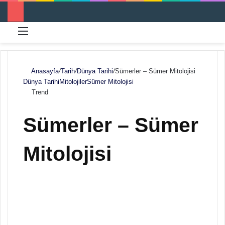
Menü
Ar
Anasayfa
/
Tarih
/
Dünya Tarihi
/
Sümerler – Sümer Mitolojisi
Dünya Tarihi
Mitolojiler
Sümer Mitolojisi
Trend
Sümerler – Sümer
Mitolojisi
F
B
o
i
l
r
l
e