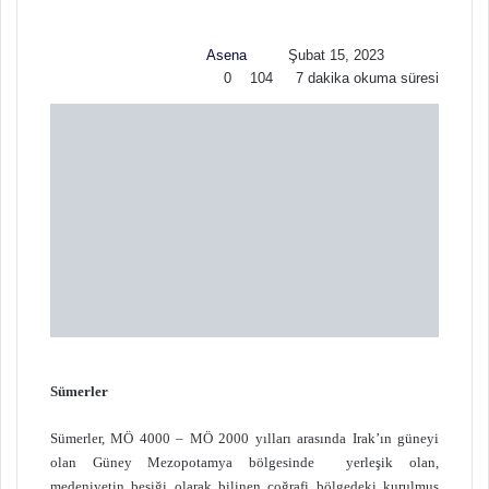
o
-
w
p
Asena
Şubat 15, 2023
o
o
0
104
7 dakika okuma süresi
n
s
X
t
a
g
ö
n
d
e
r
m
e
k
Sümerler
Sümerler, MÖ 4000 – MÖ 2000 yılları arasında Irak’ın güneyi
olan Güney Mezopotamya bölgesinde yerleşik olan,
medeniyetin beşiği olarak bilinen coğrafi bölgedeki kurulmuş