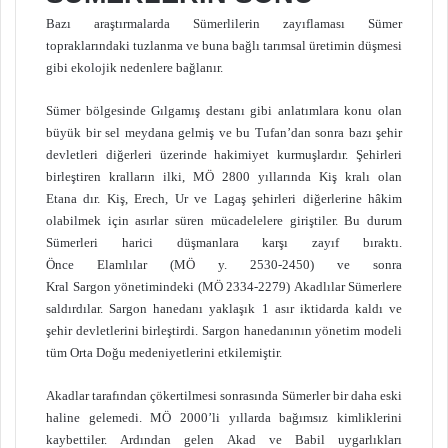
Bazı araştırmalarda Sümerlilerin zayıflaması Sümer
topraklarındaki tuzlanma ve buna bağlı tarımsal üretimin düşmesi
gibi ekolojik nedenlere bağlanır.
Sümer bölgesinde Gılgamış destanı gibi anlatımlara konu olan
büyük bir sel meydana gelmiş ve bu Tufan’dan sonra bazı şehir
devletleri diğerleri üzerinde hakimiyet kurmuşlardır. Şehirleri
birleştiren kralların ilki, MÖ 2800 yıllarında Kiş kralı olan
Etana dır. Kiş, Erech, Ur ve Lagaş şehirleri diğerlerine hâkim
olabilmek için asırlar süren mücadelelere giriştiler. Bu durum
Sümerleri harici düşmanlara karşı zayıf bıraktı.
Önce Elamlılar (MÖ y. 2530-2450) ve sonra
Kral Sargon yönetimindeki (MÖ 2334-2279) Akadlılar Sümerlere
saldırdılar. Sargon hanedanı yaklaşık 1 asır iktidarda kaldı ve
şehir devletlerini birleştirdi. Sargon hanedanının yönetim modeli
tüm Orta Doğu medeniyetlerini etkilemiştir.
Akadlar tarafından çökertilmesi sonrasında Sümerler bir daha eski
haline gelemedi. MÖ 2000’li yıllarda bağımsız kimliklerini
kaybettiler. Ardından gelen Akad ve Babil uygarlıkları