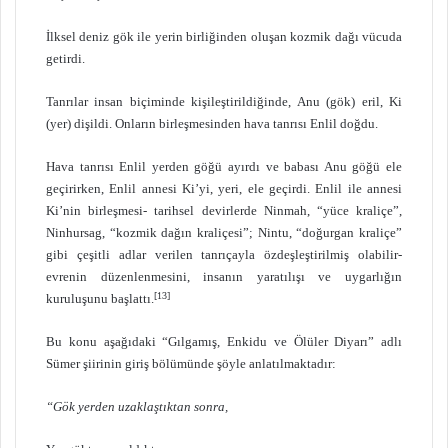
İlksel deniz gök ile yerin birliğinden oluşan kozmik dağı vücuda
getirdi.
Tanrılar insan biçiminde kişileştirildiğinde, Anu (gök) eril, Ki
(yer) dişildi. Onların birleşmesinden hava tanrısı Enlil doğdu.
Hava tanrısı Enlil yerden göğü ayırdı ve babası Anu göğü ele
geçirirken, Enlil annesi Ki’yi, yeri, ele geçirdi. Enlil ile annesi
Ki’nin birleşmesi- tarihsel devirlerde Ninmah, “yüce kraliçe”,
Ninhursag, “kozmik dağın kraliçesi”; Nintu, “doğurgan kraliçe”
gibi çeşitli adlar verilen tanrıçayla özdeşleştirilmiş olabilir-
evrenin düzenlenmesini, insanın yaratılışı ve uygarlığın
[13]
kuruluşunu başlattı.
Bu konu aşağıdaki “Gılgamış, Enkidu ve Ölüler Diyarı” adlı
Sümer şiirinin giriş bölümünde şöyle anlatılmaktadır:
“Gök yerden uzaklaştıktan sonra,