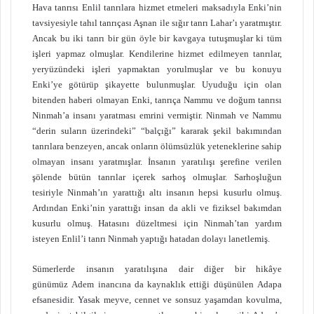
Hava tanrısı Enlil tanrılara hizmet etmeleri maksadıyla Enki’nin
tavsiyesiyle tahıl tanrıçası Aşnan ile sığır tanrı Lahar’ı yaratmıştır.
Ancak bu iki tanrı bir gün öyle bir kavgaya tutuşmuşlar ki tüm
işleri yapmaz olmuşlar. Kendilerine hizmet edilmeyen tanrılar,
yeryüzündeki işleri yapmaktan yorulmuşlar ve bu konuyu
Enki’ye götürüp şikayette bulunmuşlar. Uyuduğu için olan
bitenden haberi olmayan Enki, tanrıça Nammu ve doğum tanrısı
Ninmah’a insanı yaratması emrini vermiştir. Ninmah ve Nammu
“derin suların üzerindeki” “balçığı” kararak şekil bakımından
tanrılara benzeyen, ancak onların ölümsüzlük yeteneklerine sahip
olmayan insanı yaratmışlar. İnsanın yaratılışı şerefine verilen
şölende bütün tanrılar içerek sarhoş olmuşlar. Sarhoşluğun
tesiriyle Ninmah’ın yarattığı altı insanın hepsi kusurlu olmuş.
Ardından Enki’nin yarattığı insan da akli ve fiziksel bakımdan
kusurlu olmuş. Hatasını düzeltmesi için Ninmah’tan yardım
isteyen Enlil’i tanrı Ninmah yaptığı hatadan dolayı lanetlemiş.
Sümerlerde insanın yaratılışına dair diğer bir hikâye
günümüz Adem inancına da kaynaklık ettiği düşünülen Adapa
efsanesidir. Yasak meyve, cennet ve sonsuz yaşamdan kovulma,