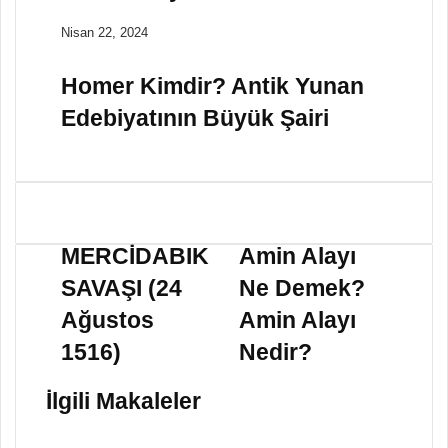
Nisan 22, 2024
Homer Kimdir? Antik Yunan
Edebiyatının Büyük Şairi
M
A
E
m
MERCİDABIK
Amin Alayı
R
i
SAVAŞI (24
Ne Demek?
C
n
İ
A
Ağustos
Amin Alayı
D
l
1516)
Nedir?
A
a
B
y
I
ı
İlgili Makaleler
K
N
S
e