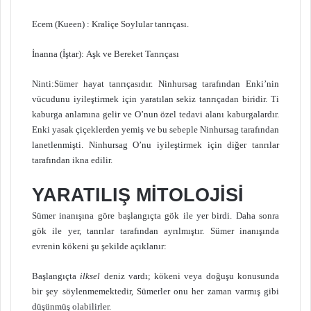
Ecem (Kueen) : Kraliçe Soylular tanrıçası.
İnanna (İştar): Aşk ve Bereket Tanrıçası
Ninti:Sümer hayat tanrıçasıdır. Ninhursag tarafından Enki’nin
vücudunu iyileştirmek için yaratılan sekiz tanrıçadan biridir. Ti
kaburga anlamına gelir ve O’nun özel tedavi alanı kaburgalardır.
Enki yasak çiçeklerden yemiş ve bu sebeple Ninhursag tarafından
lanetlenmişti. Ninhursag O’nu iyileştirmek için diğer tanrılar
tarafından ikna edilir.
YARATILIŞ MİTOLOJİSİ
Sümer inanışına göre başlangıçta gök ile yer birdi. Daha sonra
gök ile yer, tanrılar tarafından ayrılmıştır. Sümer inanışında
evrenin kökeni şu şekilde açıklanır:
Başlangıçta
ilksel
deniz vardı; kökeni veya doğuşu konusunda
bir şey söylenmemektedir, Sümerler onu her zaman varmış gibi
düşünmüş olabilirler.