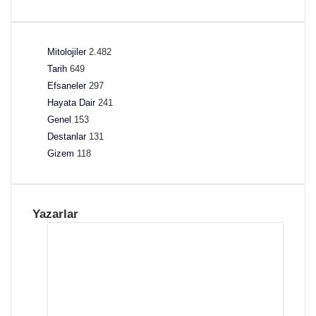
L
r
e
i
a
:
n
Mitolojiler
2.482
S
d
Tarih
649
e
r
m
Efsaneler
297
o
b
Hayata Dair
241
s
o
Genel
153
:
l
Destanlar
131
A
l
ş
Gizem
118
e
k
r
ı
,
n
A
Yazarlar
v
n
e
l
K
a
a
m
d
l
e
a
r
r