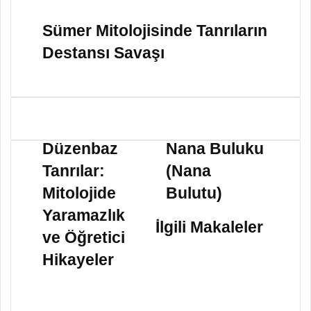
Sümer Mitolojisinde Tanrıların
Destansı Savaşı
D
N
ü
a
Düzenbaz
Nana Buluku
z
n
Tanrılar:
(Nana
e
a
n
B
Mitolojide
Bulutu)
b
u
Yaramazlık
a
l
İlgili Makaleler
z
u
ve Öğretici
T
k
Hikayeler
a
u
n
(
r
N
ı
a