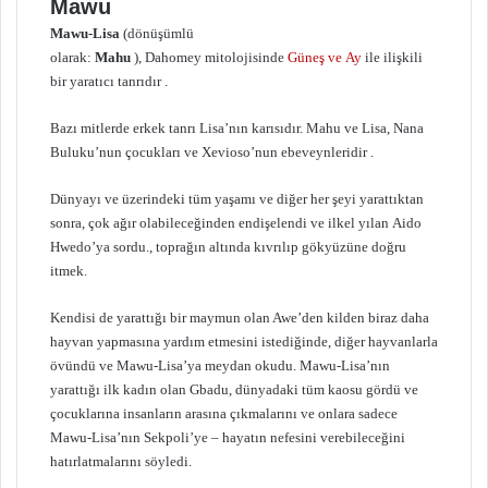
Mawu
Mawu-Lisa
(dönüşümlü
olarak:
Mahu
), Dahomey mitolojisinde
Güneş ve Ay
ile ilişkili
bir yaratıcı tanrıdır .
Bazı mitlerde erkek tanrı Lisa’nın karısıdır. Mahu ve Lisa, Nana
Buluku’nun çocukları ve Xevioso’nun ebeveynleridir .
Dünyayı ve üzerindeki tüm yaşamı ve diğer her şeyi yarattıktan
sonra, çok ağır olabileceğinden endişelendi ve ilkel yılan Aido
Hwedo’ya sordu., toprağın altında kıvrılıp gökyüzüne doğru
itmek.
Kendisi de yarattığı bir maymun olan Awe’den kilden biraz daha
hayvan yapmasına yardım etmesini istediğinde, diğer hayvanlarla
övündü ve Mawu-Lisa’ya meydan okudu. Mawu-Lisa’nın
yarattığı ilk kadın olan Gbadu, dünyadaki tüm kaosu gördü ve
çocuklarına insanların arasına çıkmalarını ve onlara sadece
Mawu-Lisa’nın Sekpoli’ye – hayatın nefesini verebileceğini
hatırlatmalarını söyledi.