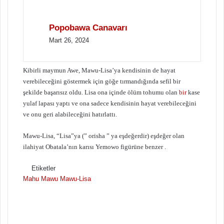
Popobawa Canavarı
Mart 26, 2024
Kibirli maymun Awe, Mawu-Lisa’ya kendisinin de hayat
verebileceğini göstermek için göğe tırmandığında sefil bir
şekilde başarısız oldu. Lisa ona içinde ölüm tohumu olan
bir
kase
yulaf lapası yaptı ve ona sadece kendisinin hayat verebileceğini
ve onu geri alabileceğini hatırlattı.
Mawu-Lisa, “Lisa”ya (” orisha ” ya eşdeğerdir) eşdeğer olan
ilahiyat Obatala’nın karısı Yemowo figürüne benzer .
Etiketler
Mahu
Mawu
Mawu-Lisa
F
B
o
i
l
r
l
e