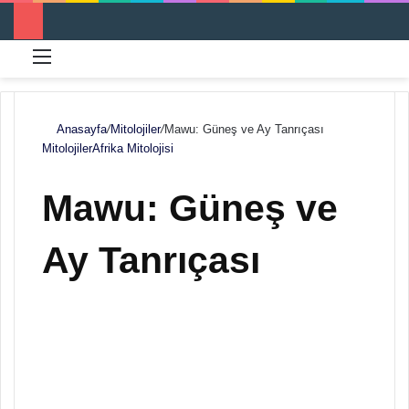
Menü
Ar
Anasayfa
/
Mitolojiler
/
Mawu: Güneş ve Ay Tanrıçası
Mitolojiler
Afrika Mitolojisi
Mawu: Güneş ve
Ay Tanrıçası
F
B
o
i
l
r
l
e
o
-