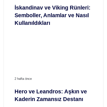
l
k
İskandinav ve Viking Rünleri:
O
a
l
Semboller, Anlamlar ve Nasıl
n
d
d
Kullanıldıkları
u
i
?
n
a
v
v
e
V
i
k
i
n
H
2 hafta önce
g
e
R
r
Hero ve Leandros: Aşkın ve
ü
o
n
Kaderin Zamansız Destanı
v
l
e
e