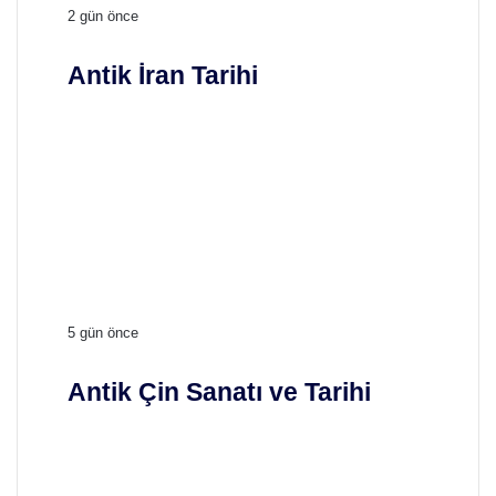
A
2 gün önce
n
t
Antik İran Tarihi
i
k
İ
r
a
n
T
a
r
i
h
A
5 gün önce
i
n
t
Antik Çin Sanatı ve Tarihi
i
k
Ç
i
n