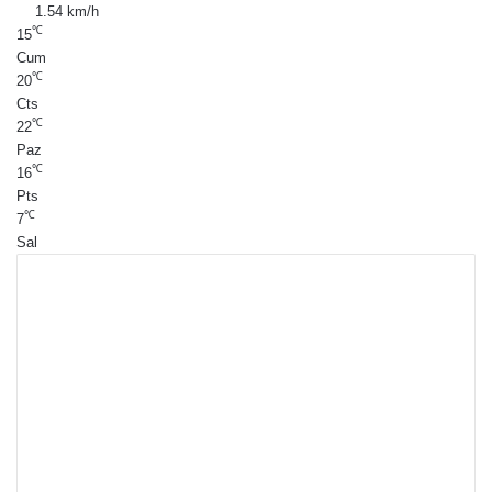
1.54 km/h
℃
15
Cum
℃
20
Cts
℃
22
Paz
℃
16
Pts
℃
7
Sal