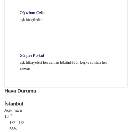
Oğuzhan Çelik
aşk bir çiledir...
Gülşah Korkut
aşk hikayeleri her zaman hüzünlüdür. keşke sonları her
zaman...
Hava Durumu
İstanbul
Açık hava
℃
13
16º - 13º
58%