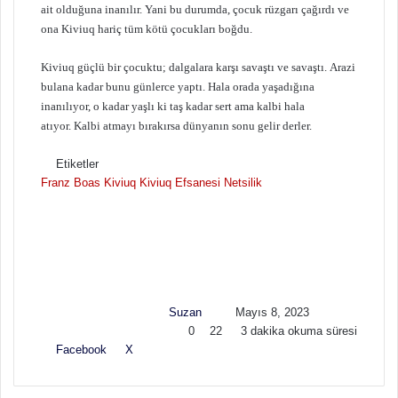
ait olduğuna inanılır. Yani bu durumda, çocuk rüzgarı çağırdı ve
ona Kiviuq hariç tüm kötü çocukları boğdu.
Kiviuq güçlü bir çocuktu; dalgalara karşı savaştı ve savaştı. Arazi
bulana kadar bunu günlerce yaptı. Hala orada yaşadığına
inanılıyor, o kadar yaşlı ki taş kadar sert ama kalbi hala
atıyor. Kalbi atmayı bırakırsa dünyanın sonu gelir derler.
Etiketler
Franz Boas
Kiviuq
Kiviuq Efsanesi
Netsilik
F
B
o
i
l
r
l
e
o
-
w
p
Suzan
Mayıs 8, 2023
o
o
0
22
3 dakika okuma süresi
n
s
Facebook
X
L
T
P
R
V
E
Y
X
t
i
u
i
e
K
-
a
a
n
m
n
d
o
P
z
g