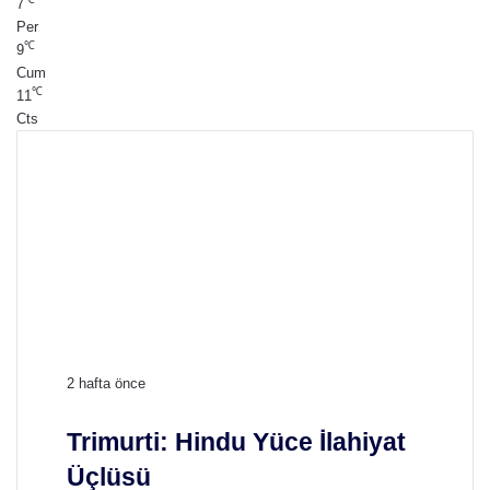
7
Per
℃
9
Cum
℃
11
Cts
T
2 hafta önce
r
i
Trimurti: Hindu Yüce İlahiyat
m
Üçlüsü
u