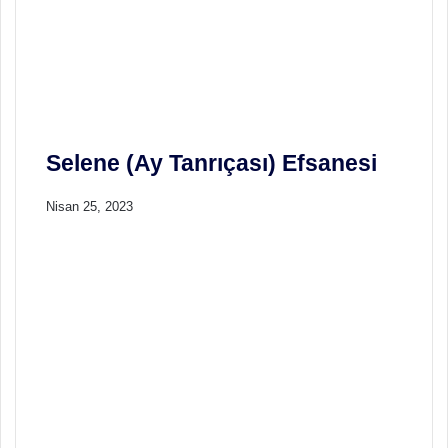
u
i
t
M
i
t
o
Selene (Ay Tanrıçası) Efsanesi
l
o
j
Nisan 25, 2023
i
s
i