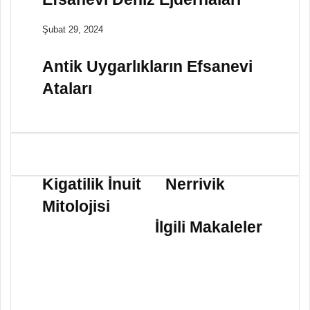
Şubat 29, 2024
Antik Uygarlıkların Efsanevi
Ataları
K
N
i
e
Kigatilik İnuit
Nerrivik
g
r
Mitolojisi
a
r
t
i
İlgili Makaleler
i
v
l
i
i
k
k
İ
n