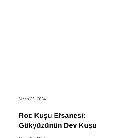
Vor: Bilgelik Tanrıçası
Efsaneler
Mart 4, 2024
Dünyanın Her
Yerinden Efsanevi
Deniz Ejderhaları
Efsaneler
Şubat 29, 2024
Antik Uygarlıkların
Efsanevi Ataları
Nisan 25, 2024
Roc Kuşu Efsanesi:
Gökyüzünün Dev Kuşu