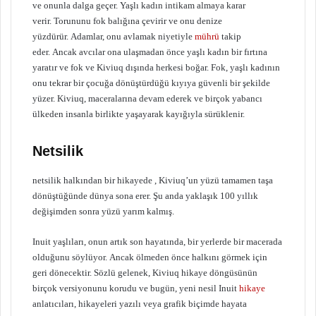
ve onunla dalga geçer. Yaşlı kadın intikam almaya karar
verir. Torununu fok balığına çevirir ve onu denize
yüzdürür. Adamlar, onu avlamak niyetiyle
mührü
takip
eder. Ancak avcılar ona ulaşmadan önce yaşlı kadın bir fırtına
yaratır ve fok ve Kiviuq dışında herkesi boğar. Fok, yaşlı kadının
onu tekrar bir çocuğa dönüştürdüğü kıyıya güvenli bir şekilde
yüzer. Kiviuq, maceralarına devam ederek ve birçok yabancı
ülkeden insanla birlikte yaşayarak kayığıyla sürüklenir.
Netsilik
netsilik halkından bir hikayede , Kiviuq’un yüzü tamamen taşa
dönüştüğünde dünya sona erer. Şu anda yaklaşık 100 yıllık
değişimden sonra yüzü yarım kalmış.
Inuit yaşlıları, onun artık son hayatında, bir yerlerde bir macerada
olduğunu söylüyor. Ancak ölmeden önce halkını görmek için
geri dönecektir. Sözlü gelenek, Kiviuq hikaye döngüsünün
birçok versiyonunu korudu ve bugün, yeni nesil Inuit
hikaye
anlatıcıları, hikayeleri yazılı veya grafik biçimde hayata