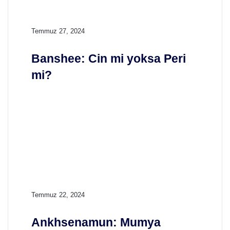
Ü
ç
l
B
Temmuz 27, 2024
ü
a
s
n
ü
Banshee: Cin mi yoksa Peri
s
mi?
h
e
e
:
C
i
n
m
i
y
o
k
A
Temmuz 22, 2024
s
n
a
k
Ankhsenamun: Mumya
P
h