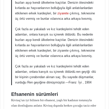
buzları aşıp kendi ülkelerine kaçtılar. Denizin ötesindeki
kırlarda av hayvanlarının bolluğuyla ilgili anlatılanlardan
etkilenen erkek kardeşleri, bir
ziyarete
çıkmış, teknesine
üç örtü vermiş ve bunlar ıslanınca arka arkaya kesmiş.
Çok fazla av yakaladı ve kız kardeşlerini tehdit eden
adamları, onlara karışık su içirerek öldürdü. Bu nedenle
buzları aşıp kendi ülkelerine kaçtılar. Denizin ötesindeki
kırlarda av hayvanlarının bolluğuyla ilgili anlatılanlardan
etkilenen erkek kardeşleri, bir ziyarete çıkmış, teknesine
üç örtü vermiş ve bunlar ıslanınca arka arkaya kesmiş.
Çok fazla av yakaladı ve kız kardeşlerini tehdit eden
adamları, onlara karışık su içirerek öldürdü.ren geyiği -ölü
bir kişinin çorabından alınan saç. Bu sayede düşmanlar,
vurduğu Ren geyiğine dönüşmüştür.—Franz İyi , 1904
Efsanenin sürümleri
Kiviuq’un iyi bilinen bir efsanesi, yaşlı bir kadının torunuyla
olan dostluğunu anlatır. Kiviuq dışında herkes çocuğu taciz eder