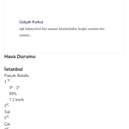
Gülşah Korkut
aşk hikayeleri her zaman hüzünlüdür. keşke sonları her
zaman...
Hava Durumu
İstanbul
Parçalı Bulutlu
℃
1
3º - 1º
93%
7.2 km/h
℃
3
Sal
℃
5
Çar
℃