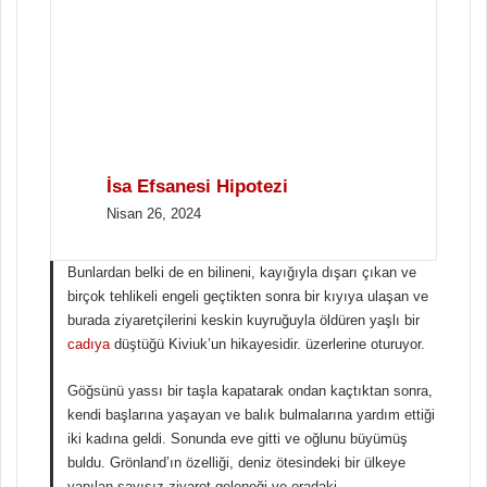
İsa Efsanesi Hipotezi
Nisan 26, 2024
Bunlardan belki de en bilineni, kayığıyla dışarı çıkan ve
birçok tehlikeli engeli geçtikten sonra bir kıyıya ulaşan ve
burada ziyaretçilerini keskin kuyruğuyla öldüren yaşlı bir
cadıya
düştüğü Kiviuk’un hikayesidir. üzerlerine oturuyor.
Göğsünü yassı bir taşla kapatarak ondan kaçtıktan sonra,
kendi başlarına yaşayan ve balık bulmalarına yardım ettiği
iki kadına geldi. Sonunda eve gitti ve oğlunu büyümüş
buldu. Grönland’ın özelliği, deniz ötesindeki bir ülkeye
yapılan sayısız ziyaret geleneği ve oradaki