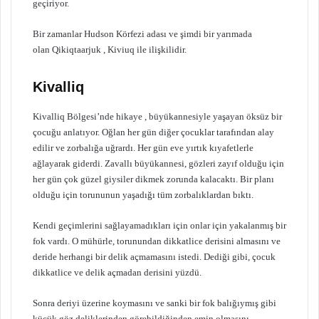
geçiriyor.
Bir zamanlar Hudson Körfezi adası ve şimdi bir yarımada
olan Qikiqtaarjuk , Kiviuq ile ilişkilidir.
Kivalliq
Kivalliq Bölgesi’nde hikaye , büyükannesiyle yaşayan öksüz bir
çocuğu anlatıyor. Oğlan her gün diğer çocuklar tarafından alay
edilir ve zorbalığa uğrardı. Her gün eve yırtık kıyafetlerle
ağlayarak giderdi. Zavallı büyükannesi, gözleri zayıf olduğu için
her gün çok güzel giysiler dikmek zorunda kalacaktı. Bir planı
olduğu için torununun yaşadığı tüm zorbalıklardan bıktı.
Kendi geçimlerini sağlayamadıkları için onlar için yakalanmış bir
fok vardı. O mühürle, torunundan dikkatlice derisini almasını ve
deride herhangi bir delik açmamasını istedi. Dediği gibi, çocuk
dikkatlice ve delik açmadan derisini yüzdü.
Sonra deriyi üzerine koymasını ve sanki bir fok balığıymış gibi
küçük göz deliklerinden görebildiğinden emin olmasını