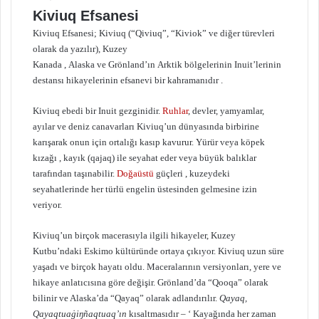
Kiviuq Efsanesi
Kiviuq Efsanesi; Kiviuq (“Qiviuq”, “Kiviok” ve diğer türevleri
olarak da yazılır), Kuzey
Kanada , Alaska ve Grönland’ın Arktik bölgelerinin Inuit’lerinin
destansı hikayelerinin efsanevi bir kahramanıdır .
Kiviuq ebedi bir Inuit gezginidir.
Ruhlar
, devler, yamyamlar,
ayılar ve deniz canavarları Kiviuq’un dünyasında birbirine
karışarak onun için ortalığı kasıp kavurur. Yürür veya köpek
kızağı , kayık (qajaq) ile seyahat eder veya büyük balıklar
tarafından taşınabilir.
Doğaüstü
güçleri , kuzeydeki
seyahatlerinde her türlü engelin üstesinden gelmesine izin
veriyor.
Kiviuq’un birçok macerasıyla ilgili hikayeler, Kuzey
Kutbu’ndaki Eskimo kültüründe ortaya çıkıyor. Kiviuq uzun süre
yaşadı ve birçok hayatı oldu. Maceralarının versiyonları, yere ve
hikaye anlatıcısına göre değişir. Grönland’da “Qooqa” olarak
bilinir ve Alaska’da “Qayaq” olarak adlandırılır.
Qayaq,
Qayaqtuaġiŋñaqtuaq’ın
kısaltmasıdır – ‘ Kayağında her zaman