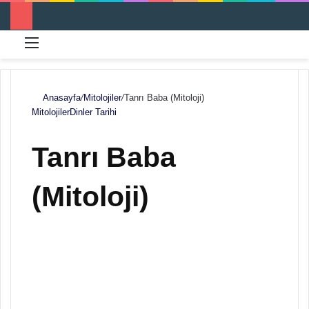
Menü
Ar
Anasayfa
/
Mitolojiler
/
Tanrı Baba (Mitoloji)
Mitolojiler
Dinler Tarihi
Tanrı Baba
(Mitoloji)
F
B
o
i
l
r
l
e
o
-