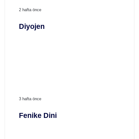
D
2 hafta önce
i
y
Diyojen
o
j
e
n
F
3 hafta önce
e
n
Fenike Dini
i
k
e
D