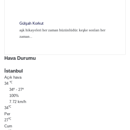
Gülşah Korkut
aşk hikayeleri her zaman hüzünlüdür. keşke sonları her
zaman...
Hava Durumu
İstanbul
Açık hava
℃
34
34º - 27º
100%
7.72 km/h
℃
34
Per
℃
27
Cum