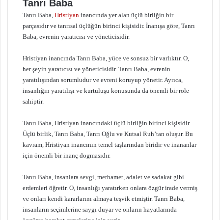
Tanrı Baba
Tanrı Baba,
Hristiyan
inancında yer alan üçlü birliğin bir
parçasıdır ve tanrısal üçlüğün birinci kişisidir. İnanışa göre, Tanrı
Baba, evrenin yaratıcısı ve yöneticisidir.
Hristiyan inancında Tanrı Baba, yüce ve sonsuz bir varlıktır. O,
her şeyin yaratıcısı ve yöneticisidir. Tanrı Baba, evrenin
yaratılışından sorumludur ve evreni koruyup yönetir. Ayrıca,
insanlığın yaratılışı ve kurtuluşu konusunda da önemli bir role
sahiptir.
Tanrı Baba, Hristiyan inancındaki üçlü birliğin birinci kişisidir.
Üçlü birlik, Tanrı Baba, Tanrı Oğlu ve Kutsal Ruh’tan oluşur. Bu
kavram, Hristiyan inancının temel taşlarından biridir ve inananlar
için önemli bir inanç dogmasıdır.
Tanrı Baba, insanlara sevgi, merhamet, adalet ve sadakat gibi
erdemleri öğretir. O, insanlığı yaratırken onlara özgür irade vermiş
ve onları kendi kararlarını almaya teşvik etmiştir. Tanrı Baba,
insanların seçimlerine saygı duyar ve onların hayatlarında