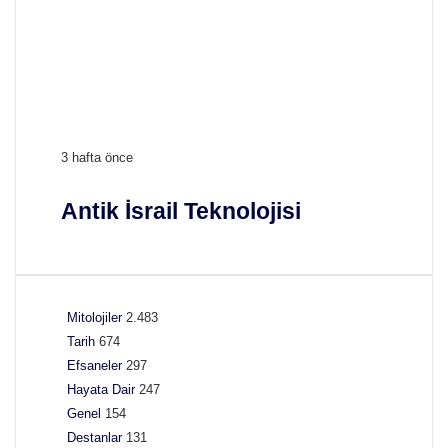
i
n
i
A
3 hafta önce
n
t
Antik İsrail Teknolojisi
i
k
İ
s
r
Mitolojiler
2.483
a
Tarih
674
i
Efsaneler
297
l
T
Hayata Dair
247
e
Genel
154
k
Destanlar
131