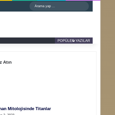
astgele Makale
Kenar Bölmesi
Dış görünümü değiştir
Arama
yap
...
Kenar Bölmesi
Dış görünümü değiştir
POPÜLER YAZILAR
z Atın
an Mitolojisinde Titanlar