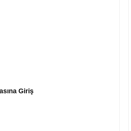
ılaştırmaları
asına Giriş