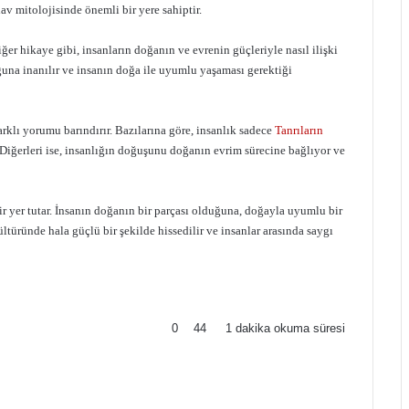
nav mitolojisinde önemli bir yere sahiptir.
er hikaye gibi, insanların doğanın ve evrenin güçleriyle nasıl ilişki
ğuna inanılır ve insanın doğa ile uyumlu yaşaması gerektiği
rklı yorumu barındırır. Bazılarına göre, insanlık sadece
Tanrıların
. Diğerleri ise, insanlığın doğuşunu doğanın evrim sürecine bağlıyor ve
r yer tutar. İnsanın doğanın bir parçası olduğuna, doğayla uyumlu bir
ltüründe hala güçlü bir şekilde hissedilir ve insanlar arasında saygı
0
44
1 dakika okuma süresi