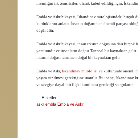
insanlığın ilk temsilcileri olarak kabul edildiği için, İskandi
Embla ve Askr hikayesi, İskandinav mitolojisindeki birçok diğ
kurduklarını anlatır. İnsanın doğanın en önemli parçası oldu
düşünülür.
Embla ve Askr hikayesi, insan ırkının doğuşuna dair birçok fa
yaratımıdır ve insanların doğası Tanrısal bir kaynaktan gelir
insanın doğası tamamen doğal bir kaynaktan gelir.
Embla ve Askr,
İskandinav mitolojisi
ve kültüründe önemli bi
yaşam sürülmesi gerektiğine inanılır. Bu inanç, İskandinav kü
ve sevgiye dayalı bir ilişki kurulması gerektiği vurgulanır.
Etiketler
askr
embla
Embla ve Askr
F
B
o
i
l
r
l
e
o
-