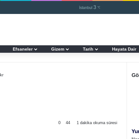
3
Kayıt Ol
R
İstanbul
℃
Efsaneler
Gizem
Tarih
Hayata Dair
Gö
kr
0
44
1 dakika okuma süresi
Yun