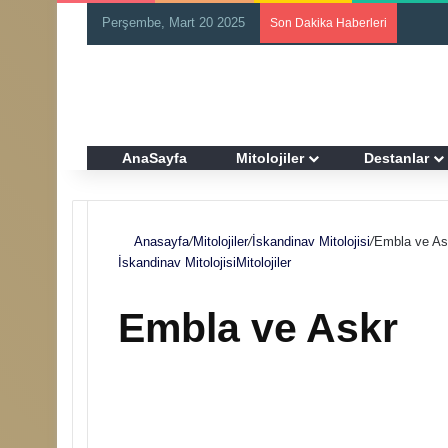
Perşembe, Mart 20 2025
Son Dakika Haberleri
AnaSayfa
Mitolojiler
Destanlar
Anasayfa
/
Mitolojiler
/
İskandinav Mitolojisi
/
Embla ve As
İskandinav Mitolojisi
Mitolojiler
Embla ve Askr
F
B
o
i
l
r