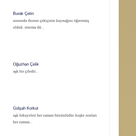
Burak Çetin
sonunda thorun çekiçinin kaynağını öğrenmiş
olduk. sinema dü...
Oğuzhan Çelik
aşk bir çiledir...
Gülşah Korkut
aşk hikayeleri her zaman hüzünlüdür. keşke sonları
her zaman...