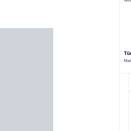
Nis
Tür
Mar